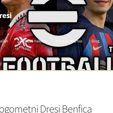
resi
račun
Zaključek nakupa
Kontaktiraj nas
Blog
oj račun
Trgovina
Zaključek nakupa
ogometni Dresi Benfica