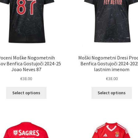
strani
str
izdelka
izd
Poceni Moške Nogometnih
Moški Nogometni Dresi Pro
sov Benfica Gostujoči 2024-25
Benfica Gostujoči 2024-202
Joao Neves 87
lastnim imenom
€
38.00
€
38.00
Ta
Ta
Select options
Select options
izdelek
izd
ima
im
več
ve
različic.
razl
Možnosti
Mož
lahko
lah
izberete
izb