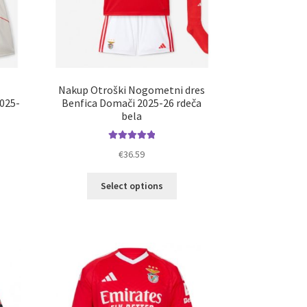
Nakup Otroški Nogometni dres
2025-
Benfica Domači 2025-26 rdeča
bela
Ocenjeno
€
36.59
5.00
od 5
Ta
Select options
elek
izdelek
a
ima
č
več
ičic.
različic.
nosti
Možnosti
ko
lahko
erete
izberete
na