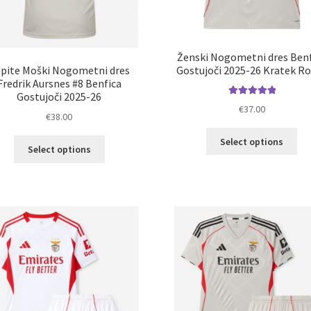
Ženski Nogometni dres Ben
pite Moški Nogometni dres
Gostujoči 2025-26 Kratek R
Fredrik Aursnes #8 Benfica
Gostujoči 2025-26
Ocenjeno
€
37.00
€
38.00
5.00
od 5
Ta
Select options
Ta
Select options
izd
izdelek
im
ima
ve
več
razl
različic.
Mož
Možnosti
lah
lahko
izb
izberete
na
na
str
strani
izd
izdelka