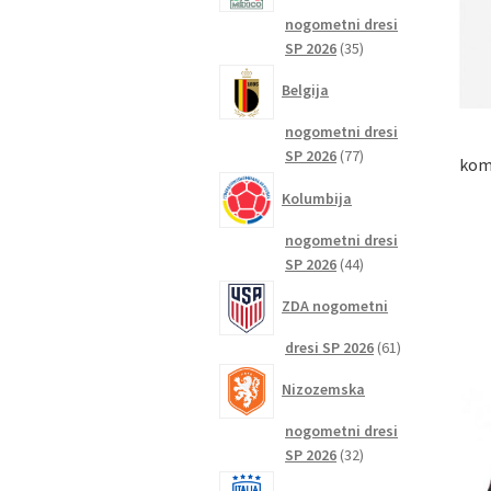
nogometni dresi
35
SP 2026
35
izdelkov
Belgija
nogometni dresi
77
SP 2026
77
komp
izdelkov
Kolumbija
nogometni dresi
44
SP 2026
44
izdelkov
ZDA nogometni
61
dresi SP 2026
61
izdelkov
Nizozemska
nogometni dresi
32
SP 2026
32
izdelkov