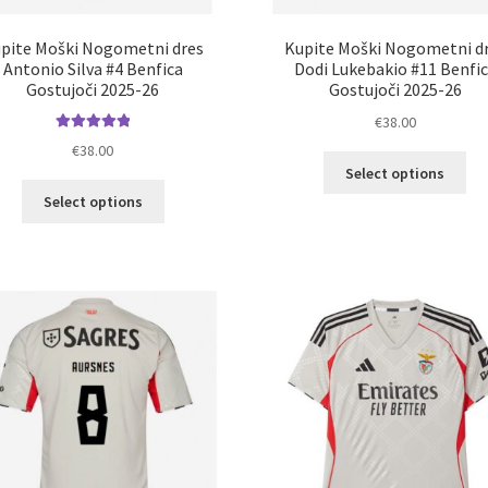
pite Moški Nogometni dres
Kupite Moški Nogometni d
Antonio Silva #4 Benfica
Dodi Lukebakio #11 Benfi
Gostujoči 2025-26
Gostujoči 2025-26
€
38.00
Ocenjeno
€
38.00
Ta
5.00
od 5
Select options
izd
Ta
Select options
im
izdelek
ve
ima
razl
več
Mož
različic.
lah
Možnosti
izb
lahko
na
izberete
str
na
izd
strani
izdelka