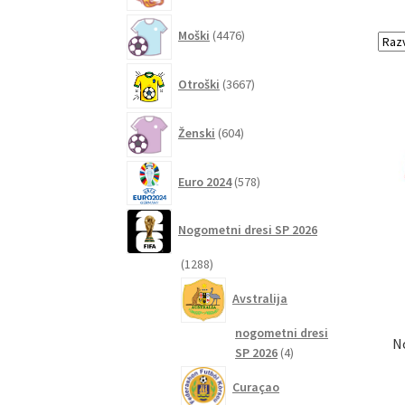
4476
Moški
4476
izdelkov
3667
Otroški
3667
izdelkov
604
Ženski
604
izdelki
578
Euro 2024
578
izdelkov
Nogometni dresi SP 2026
1288
1288
izdelkov
Avstralija
nogometni dresi
N
4
SP 2026
4
izdelki
Curaçao