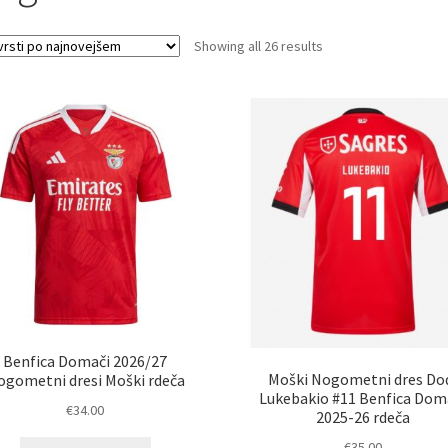
Sorted
Showing all 26 results
by
latest
Benfica Domači 2026/27
Moški Nogometni dres Do
ogometni dresi Moški rdeča
Lukebakio #11 Benfica Dom
€
34.00
2025-26 rdeča
Ta
€
35.00