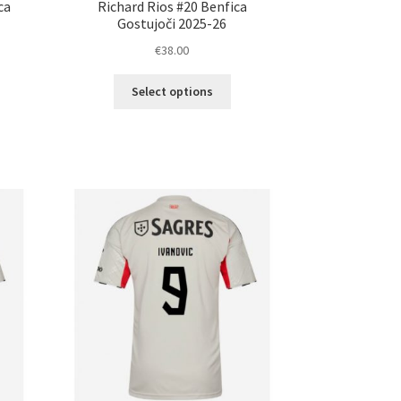
ca
Richard Rios #20 Benfica
Gostujoči 2025-26
€
38.00
Ta
Select options
elek
izdelek
a
ima
č
več
ičic.
različic.
nosti
Možnosti
ko
lahko
erete
izberete
na
ani
strani
elka
izdelka