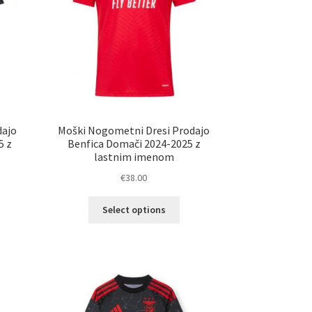
ani
strani
elka
izdelka
dajo
Moški Nogometni Dresi Prodajo
5 z
Benfica Domači 2024-2025 z
lastnim imenom
€
38.00
Ta
Select options
elek
izdelek
a
ima
č
več
ičic.
različic.
nosti
Možnosti
ko
lahko
erete
izberete