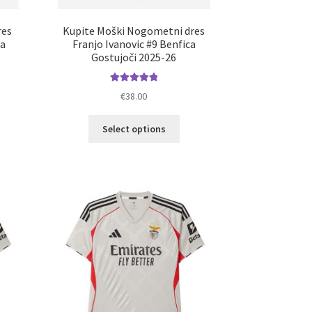
res
Kupite Moški Nogometni dres
ca
Franjo Ivanovic #9 Benfica
Gostujoči 2025-26
Ocenjeno
€
38.00
5.00
od 5
elek
Ta
Select options
a
izdelek
č
ima
ičic.
več
nosti
različic.
ko
Možnosti
erete
lahko
izberete
ani
na
elka
strani
izdelka