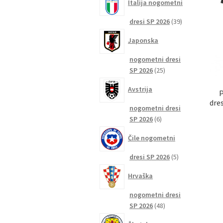
Italija nogometni
39
dresi SP 2026
39
izdelkov
Japonska
nogometni dresi
25
SP 2026
25
izdelkov
Avstrija
dre
nogometni dresi
6
SP 2026
6
izdelkov
Čile nogometni
5
dresi SP 2026
5
izdelkov
Hrvaška
nogometni dresi
48
SP 2026
48
izdelkov