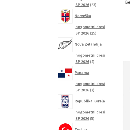
Be
23
SP 2026
23
izdelkov
Norveška
nogometni dresi
25
SP 2026
25
izdelkov
Nova Zelandija
nogometni dresi
4
SP 2026
4
izdelki
Panama
nogometni dresi
3
SP 2026
3
izdelki
Republika Koreja
nogometni dresi
5
SP 2026
5
izdelkov
Turčija