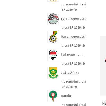
nogometni dresi
6
SP 2026
6
izdelkov
Egipt nogometni
2
dresi SP 2026
2
izdelka
Gana nogometni
2
dresi SP 2026
2
izdelka
Irak nogometni
2
dresi SP 2026
2
izdelka
Južna Afrika
nogometni dresi
6
SP 2026
6
izdelkov
Maroko
Na
nogometni dresi