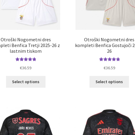
Otroški Nogometni dres
Otroški Nogometni dres
leti Benfica Tretji 2025-26 z
kompleti Benfica Gostujoči 
lastnim tiskom
26
Ocenjeno
Ocenjeno
€
36.59
€
36.59
5.00
od 5
5.00
od 5
Ta
Ta
Select options
Select options
izdelek
izd
ima
im
več
ve
različic.
razl
Možnosti
Mož
lahko
lah
izberete
izb
na
na