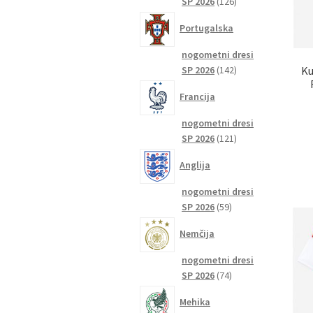
126
SP 2026
126
izdelkov
Portugalska
nogometni dresi
142
Ku
SP 2026
142
izdelkov
Francija
nogometni dresi
121
SP 2026
121
izdelkov
Anglija
nogometni dresi
59
SP 2026
59
izdelkov
Nemčija
nogometni dresi
74
SP 2026
74
izdelkov
Mehika