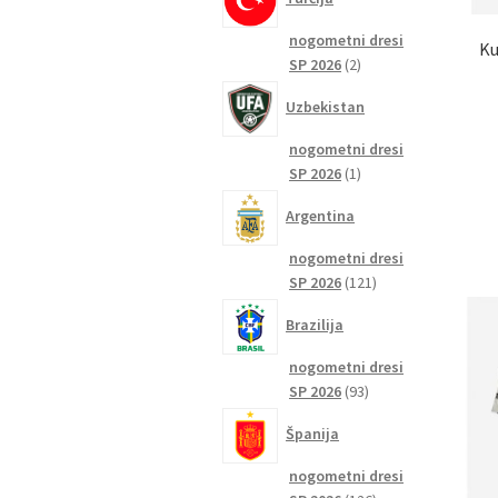
nogometni dresi
Ku
2
SP 2026
2
izdelka
Uzbekistan
nogometni dresi
1
SP 2026
1
izdelek
Argentina
nogometni dresi
121
SP 2026
121
izdelkov
Brazilija
nogometni dresi
93
SP 2026
93
izdelkov
Španija
nogometni dresi