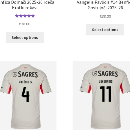
nfica Domači 2025-26 rdeča
Vangelis Pavlidis #14 Benfi
Kratki rokavi
Gostujoči 2025-26
€
38.00
Ocenjeno
€
38.00
Ta
5.00
od 5
Select options
izd
Ta
Select options
im
izdelek
ve
ima
razl
več
Mož
različic.
lah
Možnosti
izb
lahko
na
izberete
str
na
izd
strani
izdelka