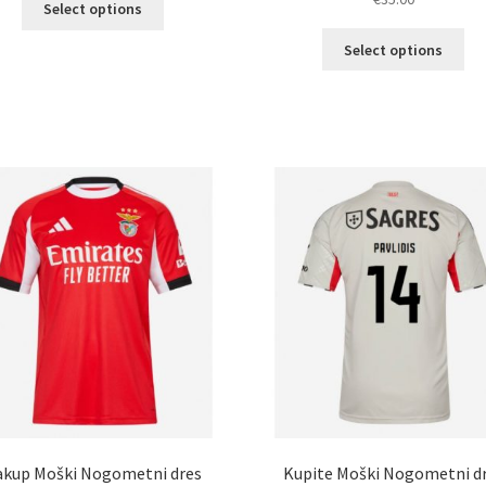
Select options
izdelek
Ta
ima
Select options
izd
več
im
različic.
ve
Možnosti
razl
lahko
Mož
izberete
lah
na
izb
strani
na
izdelka
str
izd
kup Moški Nogometni dres
Kupite Moški Nogometni d