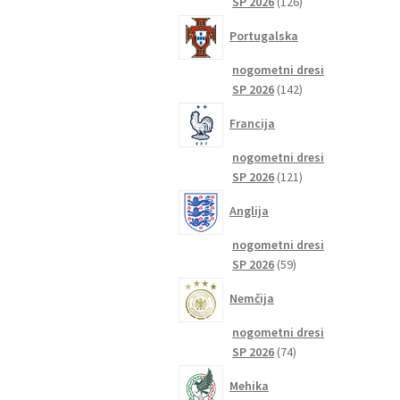
126
SP 2026
126
izdelkov
Portugalska
nogometni dresi
142
SP 2026
142
izdelkov
Francija
nogometni dresi
121
SP 2026
121
izdelkov
Anglija
nogometni dresi
59
SP 2026
59
izdelkov
Nemčija
nogometni dresi
74
SP 2026
74
izdelkov
Mehika