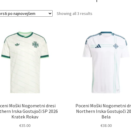
Sorted
Showing all 3 results
by
latest
ceni Moški Nogometni dresi
Poceni Moški Nogometni dr
thern Irska Gostujoči SP 2026
Northern Irska Gostujoči 2
Kratek Rokav
Bela
€
35.00
€
38.00