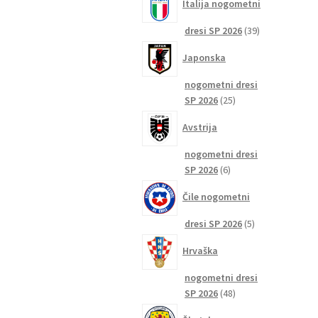
Italija nogometni
39
dresi SP 2026
39
izdelkov
Japonska
nogometni dresi
25
SP 2026
25
izdelkov
Avstrija
nogometni dresi
6
SP 2026
6
izdelkov
Čile nogometni
5
dresi SP 2026
5
izdelkov
Hrvaška
nogometni dresi
48
SP 2026
48
izdelkov