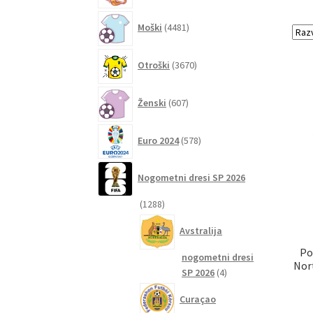
4481
Moški
4481
izdelkov
3670
Otroški
3670
izdelkov
607
Ženski
607
izdelkov
578
Euro 2024
578
izdelkov
Nogometni dresi SP 2026
1288
1288
izdelkov
Avstralija
Po
nogometni dresi
Nor
4
SP 2026
4
izdelki
Curaçao