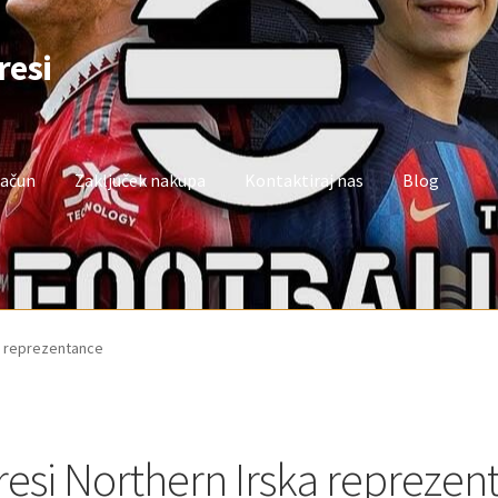
resi
račun
Zaključek nakupa
Kontaktiraj nas
Blog
oj račun
Trgovina
Zaključek nakupa
a reprezentance
resi Northern Irska reprezen