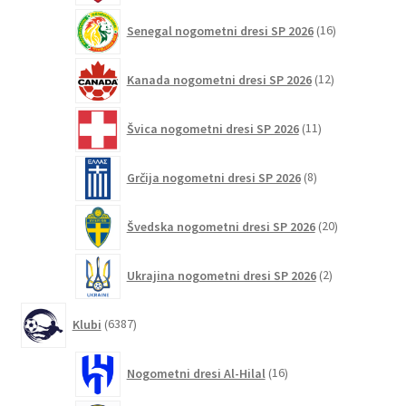
16
Senegal nogometni dresi SP 2026
16
izdelkov
12
Kanada nogometni dresi SP 2026
12
izdelkov
11
Švica nogometni dresi SP 2026
11
izdelkov
8
Grčija nogometni dresi SP 2026
8
izdelkov
20
Švedska nogometni dresi SP 2026
20
izdelkov
2
Ukrajina nogometni dresi SP 2026
2
izdelka
6387
Klubi
6387
izdelkov
16
Nogometni dresi Al-Hilal
16
izdelkov