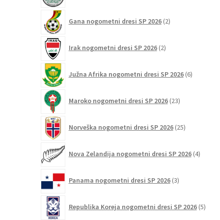
2
Gana nogometni dresi SP 2026
2
izdelka
2
Irak nogometni dresi SP 2026
2
izdelka
6
Južna Afrika nogometni dresi SP 2026
6
izdelkov
23
Maroko nogometni dresi SP 2026
23
izdelkov
25
Norveška nogometni dresi SP 2026
25
izdelkov
4
Nova Zelandija nogometni dresi SP 2026
4
izdelki
3
Panama nogometni dresi SP 2026
3
izdelki
5
Republika Koreja nogometni dresi SP 2026
5
izdel