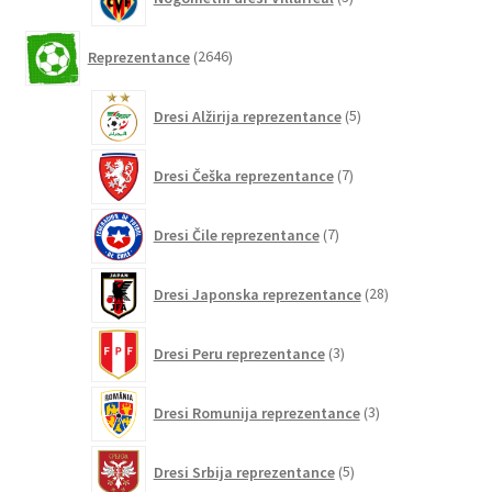
izdelki
2646
Reprezentance
2646
izdelkov
5
Dresi Alžirija reprezentance
5
izdelkov
7
Dresi Češka reprezentance
7
izdelkov
7
Dresi Čile reprezentance
7
izdelkov
28
Dresi Japonska reprezentance
28
izdelkov
3
Dresi Peru reprezentance
3
izdelki
3
Dresi Romunija reprezentance
3
izdelki
5
Dresi Srbija reprezentance
5
izdelkov