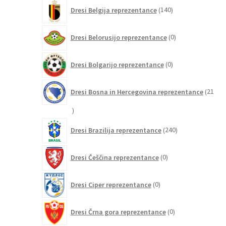
140
Dresi Belgija reprezentance
140
izdelkov
0
Dresi Belorusijo reprezentance
0
izdelkov
0
Dresi Bolgarijo reprezentance
0
izdelkov
Dresi Bosna in Hercegovina reprezentance
21
21
izdelkov
240
Dresi Brazilija reprezentance
240
izdelkov
0
Dresi Češčina reprezentance
0
izdelkov
0
Dresi Ciper reprezentance
0
izdelkov
0
Dresi Črna gora reprezentance
0
izdelkov