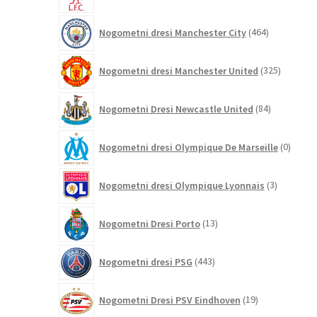
izdelkov
464
Nogometni dresi Manchester City
464
izdelkov
325
Nogometni dresi Manchester United
325
izdelkov
84
Nogometni Dresi Newcastle United
84
izdelkov
0
Nogometni dresi Olympique De Marseille
0
izdelk
3
Nogometni dresi Olympique Lyonnais
3
izdelki
13
Nogometni Dresi Porto
13
izdelkov
443
Nogometni dresi PSG
443
izdelkov
19
Nogometni Dresi PSV Eindhoven
19
izdelkov