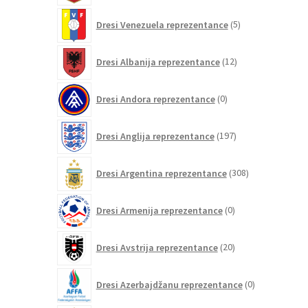
5
Dresi Venezuela reprezentance
5
izdelkov
12
Dresi Albanija reprezentance
12
izdelkov
0
Dresi Andora reprezentance
0
izdelkov
197
Dresi Anglija reprezentance
197
izdelkov
308
Dresi Argentina reprezentance
308
izdelkov
0
Dresi Armenija reprezentance
0
izdelkov
20
Dresi Avstrija reprezentance
20
izdelkov
0
Dresi Azerbajdžanu reprezentance
0
izdelkov