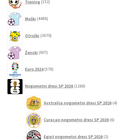
Trening
152
izdelkov
4488
Zaključek nakupa
Moški
4488
izdelkov
3670
Otroški
3670
izdelkov
607
Ženski
607
izdelkov
578
Euro 2024
578
izdelkov
1288
Nogometni dresi SP 2026
1288
izdelkov
4
Avstralija nogometni dresi SP 2026
4
izdelki
6
Curaçao nogometni dresi SP 2026
6
izdelkov
2
Egipt nogometni dresi SP 2026
2
izdelka