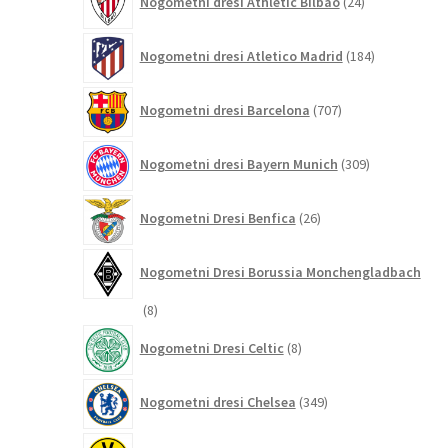
Nogometni dresi Athletic Bilbao
24
izdelkov
184
Nogometni dresi Atletico Madrid
184
izdelkov
707
Nogometni dresi Barcelona
707
izdelkov
309
Nogometni dresi Bayern Munich
309
izdelkov
26
Nogometni Dresi Benfica
26
izdelkov
Nogometni Dresi Borussia Monchengladbach
8
8
izdelkov
8
Nogometni Dresi Celtic
8
izdelkov
349
Nogometni dresi Chelsea
349
izdelkov
200