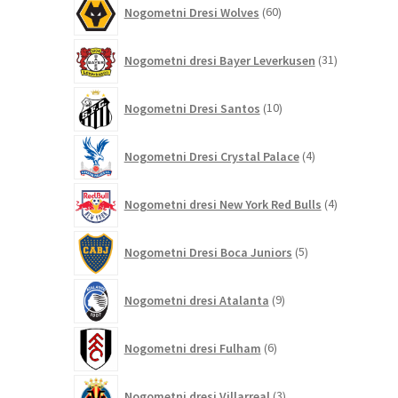
60
Nogometni Dresi Wolves
60
izdelkov
31
Nogometni dresi Bayer Leverkusen
31
izdelkov
10
Nogometni Dresi Santos
10
izdelkov
4
Nogometni Dresi Crystal Palace
4
izdelki
4
Nogometni dresi New York Red Bulls
4
izdelki
5
Nogometni Dresi Boca Juniors
5
izdelkov
9
Nogometni dresi Atalanta
9
izdelkov
6
Nogometni dresi Fulham
6
izdelkov
3
Nogometni dresi Villarreal
3