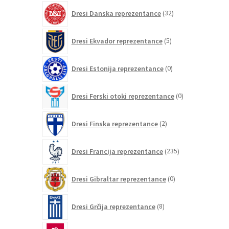
32
Dresi Danska reprezentance
32
izdelkov
5
Dresi Ekvador reprezentance
5
izdelkov
0
Dresi Estonija reprezentance
0
izdelkov
0
Dresi Ferski otoki reprezentance
0
izdelkov
2
Dresi Finska reprezentance
2
izdelka
235
Dresi Francija reprezentance
235
izdelkov
0
Dresi Gibraltar reprezentance
0
izdelkov
8
Dresi Grčija reprezentance
8
izdelkov
0