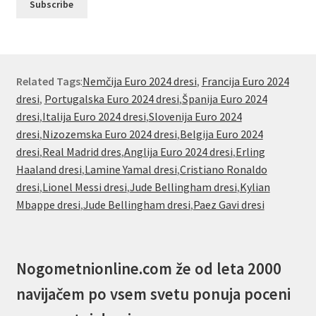
Related Tags
:
Nemčija Euro 2024 dresi
,
Francija Euro 2024
dresi
,
Portugalska Euro 2024 dresi
,
Španija Euro 2024
dresi
,
Italija Euro 2024 dresi
,
Slovenija Euro 2024
dresi
,
Nizozemska Euro 2024 dresi
,
Belgija Euro 2024
dresi
,
Real Madrid dres
,
Anglija Euro 2024 dresi
,
Erling
Haaland dresi
,
Lamine Yamal dresi
,
Cristiano Ronaldo
dresi
,
Lionel Messi dresi
,
Jude Bellingham dresi
,
Kylian
Mbappe dresi
,
Jude Bellingham dresi
,
Paez Gavi dresi
Nogometnionline.com že od leta 2000
navijačem po vsem svetu ponuja poceni