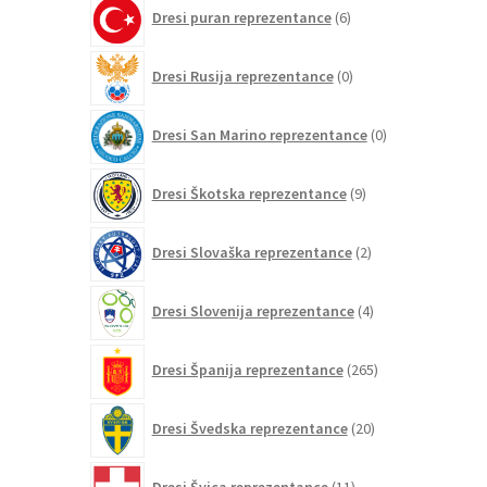
6
Dresi puran reprezentance
6
izdelkov
0
Dresi Rusija reprezentance
0
izdelkov
0
Dresi San Marino reprezentance
0
izdelkov
9
Dresi Škotska reprezentance
9
izdelkov
2
Dresi Slovaška reprezentance
2
izdelka
4
Dresi Slovenija reprezentance
4
izdelki
265
Dresi Španija reprezentance
265
izdelkov
20
Dresi Švedska reprezentance
20
izdelkov
11