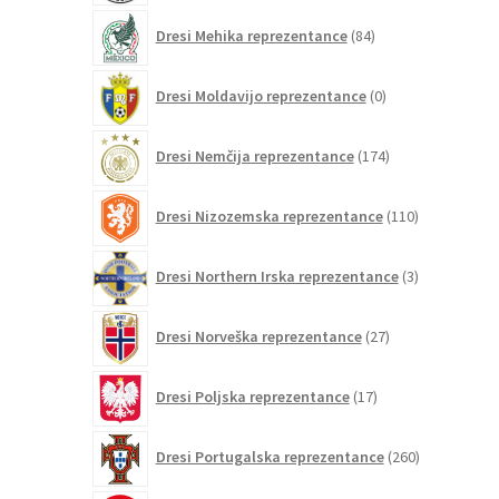
84
Dresi Mehika reprezentance
84
izdelkov
0
Dresi Moldavijo reprezentance
0
izdelkov
174
Dresi Nemčija reprezentance
174
izdelkov
110
Dresi Nizozemska reprezentance
110
izdelkov
3
Dresi Northern Irska reprezentance
3
izdelki
27
Dresi Norveška reprezentance
27
izdelkov
17
Dresi Poljska reprezentance
17
izdelkov
260
Dresi Portugalska reprezentance
260
izdelkov