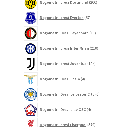
Nogometni dresi Dortmund
200
izdelkov
67
Nogometni dresi Everton
67
izdelkov
13
Nogometni Dresi Feyenoord
13
izdelkov
218
Nogometni dresi Inter Milan
218
izdelkov
184
Nogometni dresi Juventus
184
izdelkov
4
Nogometni Dresi Lazio
4
izdelki
0
Nogometni Dresi Leicester City
0
izdelkov
4
Nogometni Dresi Lille OSC
4
izdelki
376
Nogometni dresi Liverpool
376