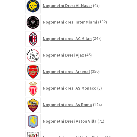
43
Nogometni Dresi Al-Nassr
43
izdelkov
132
Nogometni dresi Inter Miami
132
izdelkov
247
Nogometni dresi AC Milan
247
izdelkov
46
Nogometni Dresi Ajax
46
izdelkov
350
Nogometni dresi Arsenal
350
izdelkov
8
Nogometni dresi AS Monaco
8
izdelkov
124
Nogometni dresi As Roma
124
izdelkov
71
Nogometni Dresi Aston Villa
71
izdelkov
24