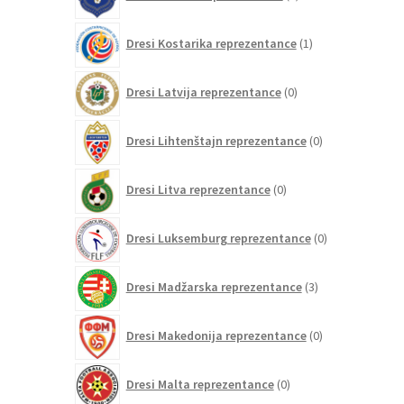
izdelkov
1
Dresi Kostarika reprezentance
1
izdelek
0
Dresi Latvija reprezentance
0
izdelkov
0
Dresi Lihtenštajn reprezentance
0
izdelkov
0
Dresi Litva reprezentance
0
izdelkov
0
Dresi Luksemburg reprezentance
0
izdelkov
3
Dresi Madžarska reprezentance
3
izdelki
0
Dresi Makedonija reprezentance
0
izdelkov
0
Dresi Malta reprezentance
0
izdelkov