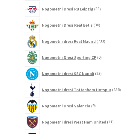
88
Nogometni Dresi RB Leipzig
88
izdelkov
30
Nogometni Dresi Real Betis
30
izdelkov
733
Nogometni dresi Real Madrid
733
izdelkov
0
Nogometni Dresi Sporting CP
0
izdelkov
23
Nogometni dresi SSC Napoli
23
izdelkov
256
Nogometni dresi Tottenham Hotspur
256
izdelko
9
Nogometni Dresi Valencia
9
izdelkov
11
Nogometni dresi West Ham United
11
izdelkov