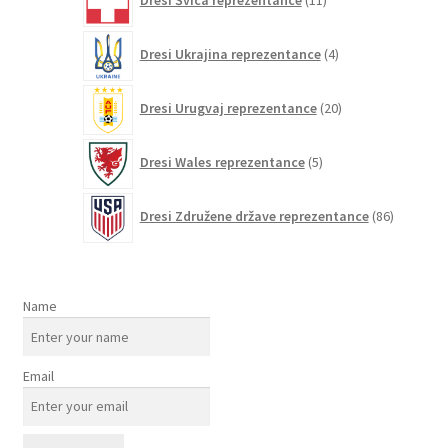
Dresi Švica reprezentance
11
izdelkov
4
Dresi Ukrajina reprezentance
4
izdelki
20
Dresi Urugvaj reprezentance
20
izdelkov
5
Dresi Wales reprezentance
5
izdelkov
86
Dresi Združene države reprezentance
86
izdelkov
Name
Email