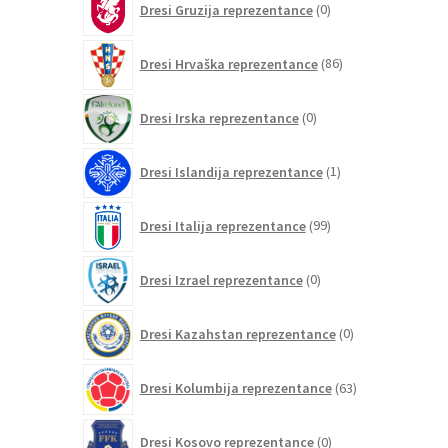
Dresi Gruzija reprezentance
0
izdelkov
86
Dresi Hrvaška reprezentance
86
izdelkov
0
Dresi Irska reprezentance
0
izdelkov
1
Dresi Islandija reprezentance
1
izdelek
99
Dresi Italija reprezentance
99
izdelkov
0
Dresi Izrael reprezentance
0
izdelkov
0
Dresi Kazahstan reprezentance
0
izdelkov
63
Dresi Kolumbija reprezentance
63
izdelkov
0
Dresi Kosovo reprezentance
0