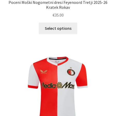
Poceni Moški Nogometni dresi Feyenoord Tretji 2025-26
Kratek Rokav
€
35.00
Ta
Select options
izdelek
ima
več
različic.
Možnosti
lahko
izberete
na
strani
izdelka