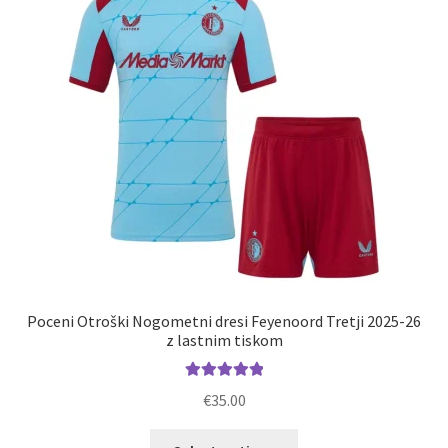
lahko
izberete
na
strani
izdelka
Poceni Otroški Nogometni dresi Feyenoord Tretji 2025-26
z lastnim tiskom
Ocenjeno
€
35.00
5.00
od 5
Ta