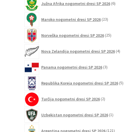
Južna Afrika nogometni dresi SP 2026
6
izdelkov
23
Maroko nogometni dresi SP 2026
23
izdelkov
25
Norveška nogometni dresi SP 2026
25
izdelkov
4
Nova Zelandija nogometni dresi SP 2026
4
izdelki
3
Panama nogometni dresi SP 2026
3
izdelki
5
Republika Koreja nogometni dresi SP 2026
5
izdel
2
Turčija nogometni dresi SP 2026
2
izdelka
1
Uzbekistan nogometni dresi SP 2026
1
izdelek
121
Argentina nogometni dresi SP 2026
121