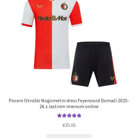
lahko
izberete
na
strani
izdelka
Poceni Otroški Nogometni dresi Feyenoord Domači 2025-
26 z lastnim imenom online
Ocenjeno
€
35.00
5.00
od 5
Ta