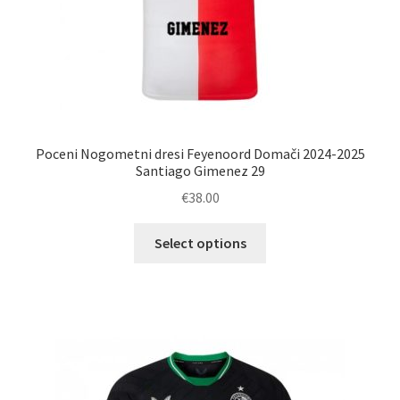
Poceni Nogometni dresi Feyenoord Domači 2024-2025
Santiago Gimenez 29
€
38.00
Ta
Select options
izdelek
ima
več
različic.
Možnosti
lahko
izberete