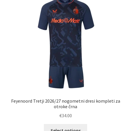
Zaključek nakupa
Feyenoord Tretji 2026/27 nogometni dresi kompleti za
otroke črna
€
34.00
Ta
Select options