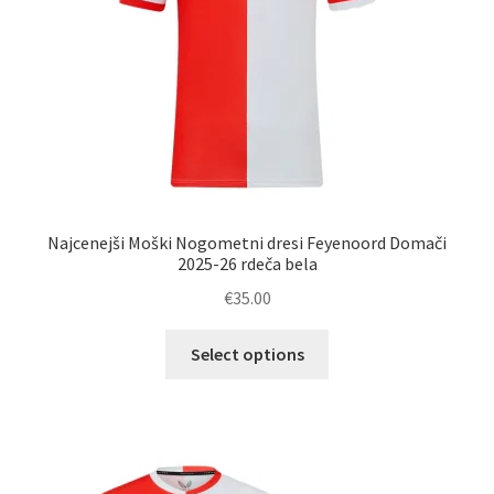
izdelka
Najcenejši Moški Nogometni dresi Feyenoord Domači
2025-26 rdeča bela
€
35.00
Ta
Select options
izdelek
ima
več
različic.
Možnosti