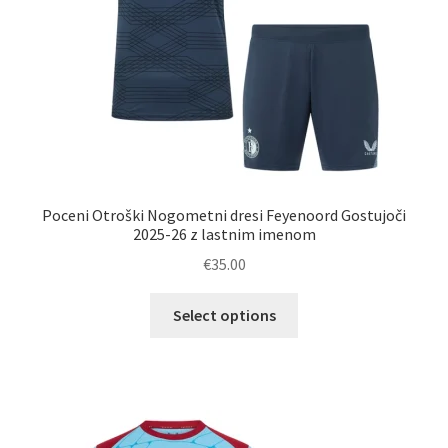
izdelka
Poceni Otroški Nogometni dresi Feyenoord Gostujoči
2025-26 z lastnim imenom
€
35.00
Ta
Select options
izdelek
ima
več
različic.
Možnosti