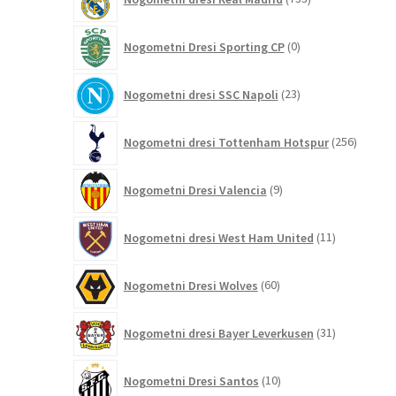
izdelkov
0
Nogometni Dresi Sporting CP
0
izdelkov
23
Nogometni dresi SSC Napoli
23
izdelkov
256
Nogometni dresi Tottenham Hotspur
256
izdelko
9
Nogometni Dresi Valencia
9
izdelkov
11
Nogometni dresi West Ham United
11
izdelkov
60
Nogometni Dresi Wolves
60
izdelkov
31
Nogometni dresi Bayer Leverkusen
31
izdelkov
10
Nogometni Dresi Santos
10
izdelkov