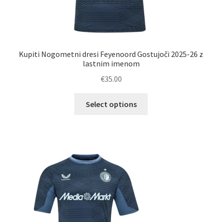
Kupiti Nogometni dresi Feyenoord Gostujoči 2025-26 z
lastnim imenom
€
35.00
Ta
Select options
izdelek
ima
več
različic.
Možnosti
lahko
izberete
na
strani