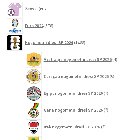
607
Ženski
607
izdelkov
578
Euro 2024
578
izdelkov
1288
Nogometni dresi SP 2026
1288
izdelkov
4
Avstralija nogometni dresi SP 2026
4
izdelki
6
Curaçao nogometni dresi SP 2026
6
izdelkov
2
Egipt nogometni dresi SP 2026
2
izdelka
2
Gana nogometni dresi SP 2026
2
izdelka
2
Irak nogometni dresi SP 2026
2
izdelka
6