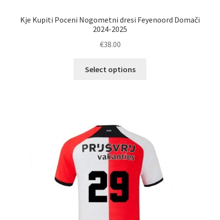
Kje Kupiti Poceni Nogometni dresi Feyenoord Domači
2024-2025
€
38.00
Ta
Select options
izdelek
ima
več
različic.
Možnosti
lahko
izberete
na
strani
izdelka