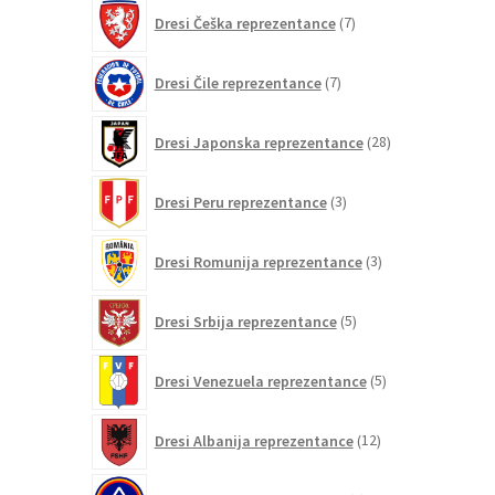
7
Dresi Češka reprezentance
7
izdelkov
7
Dresi Čile reprezentance
7
izdelkov
28
Dresi Japonska reprezentance
28
izdelkov
3
Dresi Peru reprezentance
3
izdelki
3
Dresi Romunija reprezentance
3
izdelki
5
Dresi Srbija reprezentance
5
izdelkov
5
Dresi Venezuela reprezentance
5
izdelkov
12
Dresi Albanija reprezentance
12
izdelkov
0