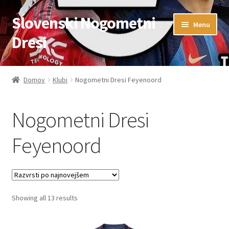
Slovenski Nogometni
Skip
Skip
Menu
to
to
Dresi
navigation
content
Domov
Domov
Klubi
Nogometni Dresi Feyenoord
Blog
Nogometni Dresi
FAQs
Feyenoord
Kontaktiraj nas
Košarica
Sorted
Showing all 13 results
Moj račun
by
latest
Trgovina