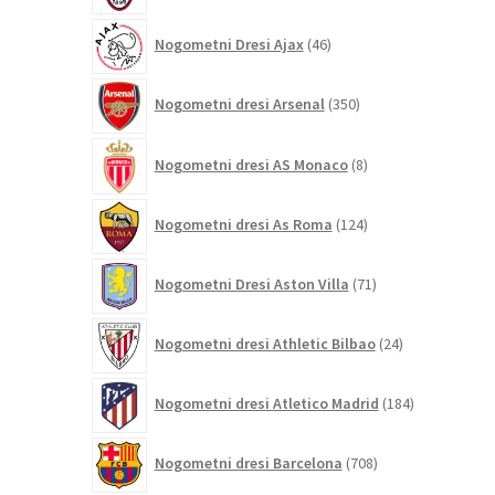
46
Nogometni Dresi Ajax
46
izdelkov
350
Nogometni dresi Arsenal
350
izdelkov
8
Nogometni dresi AS Monaco
8
izdelkov
124
Nogometni dresi As Roma
124
izdelkov
71
Nogometni Dresi Aston Villa
71
izdelkov
24
Nogometni dresi Athletic Bilbao
24
izdelkov
184
Nogometni dresi Atletico Madrid
184
izdelkov
708
Nogometni dresi Barcelona
708
izdelkov