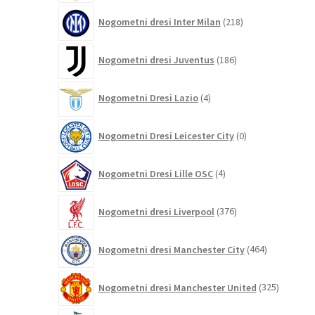
218
Nogometni dresi Inter Milan
218
izdelkov
186
Nogometni dresi Juventus
186
izdelkov
4
Nogometni Dresi Lazio
4
izdelki
0
Nogometni Dresi Leicester City
0
izdelkov
4
Nogometni Dresi Lille OSC
4
izdelki
376
Nogometni dresi Liverpool
376
izdelkov
464
Nogometni dresi Manchester City
464
izdelkov
325
Nogometni dresi Manchester United
325
izdelkov