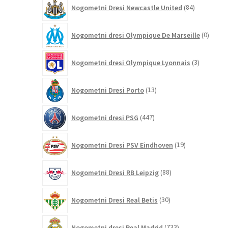
84
Nogometni Dresi Newcastle United
84
izdelkov
0
Nogometni dresi Olympique De Marseille
0
izdelk
3
Nogometni dresi Olympique Lyonnais
3
izdelki
13
Nogometni Dresi Porto
13
izdelkov
447
Nogometni dresi PSG
447
izdelkov
19
Nogometni Dresi PSV Eindhoven
19
izdelkov
88
Nogometni Dresi RB Leipzig
88
izdelkov
30
Nogometni Dresi Real Betis
30
izdelkov
733
Nogometni dresi Real Madrid
733