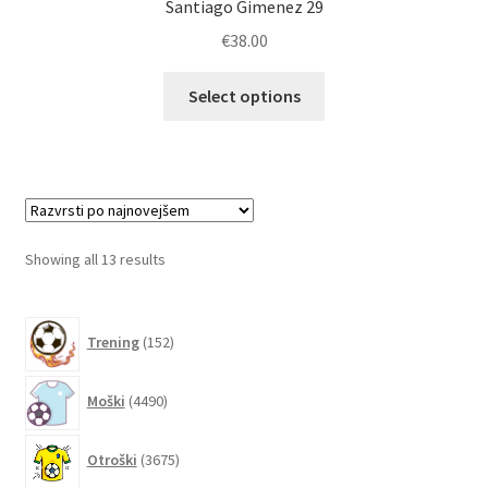
Santiago Gimenez 29
€
38.00
Ta
Select options
izdelek
ima
več
različic.
Možnosti
lahko
Sorted
Showing all 13 results
izberete
by
na
latest
152
strani
Trening
152
izdelkov
izdelka
4490
Moški
4490
izdelkov
3675
Otroški
3675
izdelkov