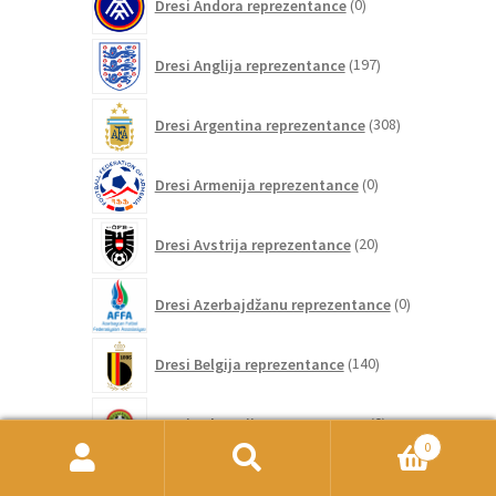
Dresi Andora reprezentance
0
izdelkov
197
Dresi Anglija reprezentance
197
izdelkov
308
Dresi Argentina reprezentance
308
izdelkov
0
Dresi Armenija reprezentance
0
izdelkov
20
Dresi Avstrija reprezentance
20
izdelkov
0
Dresi Azerbajdžanu reprezentance
0
izdelkov
140
Dresi Belgija reprezentance
140
izdelkov
0
Dresi Belorusijo reprezentance
0
izdelkov
0
0
Išči:
Iskanje
Dresi Bolgarijo reprezentance
0
izdelkov