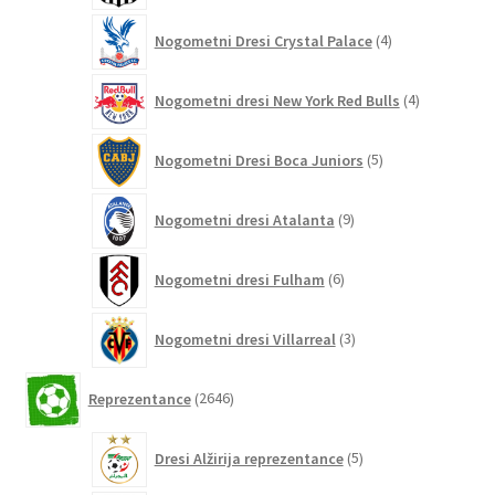
4
Nogometni Dresi Crystal Palace
4
izdelki
4
Nogometni dresi New York Red Bulls
4
izdelki
5
Nogometni Dresi Boca Juniors
5
izdelkov
9
Nogometni dresi Atalanta
9
izdelkov
6
Nogometni dresi Fulham
6
izdelkov
3
Nogometni dresi Villarreal
3
izdelki
2646
Reprezentance
2646
izdelkov
5
Dresi Alžirija reprezentance
5
izdelkov