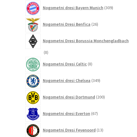
309
Nogometni dresi Bayern Munich
309
izdelkov
26
Nogometni Dresi Benfica
26
izdelkov
Nogometni Dresi Borussia Monchengladbach
8
8
izdelkov
8
Nogometni Dresi Celtic
8
izdelkov
349
Nogometni dresi Chelsea
349
izdelkov
200
Nogometni dresi Dortmund
200
izdelkov
67
Nogometni dresi Everton
67
izdelkov
13
Nogometni Dresi Feyenoord
13
izdelkov