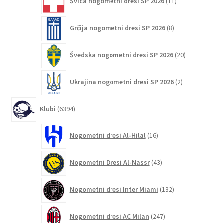
Švica nogometni dresi SP 2026
11
izdelkov
8
Grčija nogometni dresi SP 2026
8
izdelkov
20
Švedska nogometni dresi SP 2026
20
izdelkov
2
Ukrajina nogometni dresi SP 2026
2
izdelka
6394
Klubi
6394
izdelkov
16
Nogometni dresi Al-Hilal
16
izdelkov
43
Nogometni Dresi Al-Nassr
43
izdelkov
132
Nogometni dresi Inter Miami
132
izdelkov
247
Nogometni dresi AC Milan
247
izdelkov