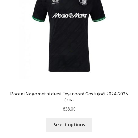
na
strani
izdelka
Poceni Nogometni dresi Feyenoord Gostujoči 2024-2025
črna
€
38.00
Ta
Select options
izdelek
ima