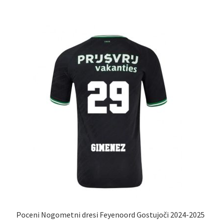
več
različic.
Možnosti
lahko
izberete
na
strani
izdelka
Poceni Nogometni dresi Feyenoord Gostujoči 2024-2025