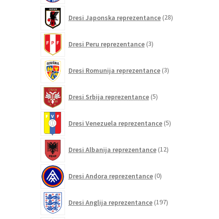
28
Dresi Japonska reprezentance
28
izdelkov
3
Dresi Peru reprezentance
3
izdelki
3
Dresi Romunija reprezentance
3
izdelki
5
Dresi Srbija reprezentance
5
izdelkov
5
Dresi Venezuela reprezentance
5
izdelkov
12
Dresi Albanija reprezentance
12
izdelkov
0
Dresi Andora reprezentance
0
izdelkov
197
Dresi Anglija reprezentance
197
izdelkov