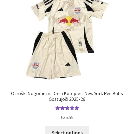
izberete
na
strani
izdelka
Otroški Nogometni Dresi Kompleti New York Red Bulls
Gostujoči 2025-26
Ocenjeno
€
36.59
5.00
od 5
Ta
Select options