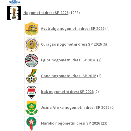
1288
Nogometni dresi SP 2026
1288
izdelkov
4
Avstralija nogometni dresi SP 2026
4
izdelki
6
Curaçao nogometni dresi SP 2026
6
izdelkov
2
Egipt nogometni dresi SP 2026
2
izdelka
2
Gana nogometni dresi SP 2026
2
izdelka
2
Irak nogometni dresi SP 2026
2
izdelka
6
Južna Afrika nogometni dresi SP 2026
6
izdelkov
23
Maroko nogometni dresi SP 2026
23
izdelkov