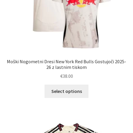
Moški Nogometni Dresi New York Red Bulls Gostujoči 2025-
26 z lastnim tiskom
€
38.00
Ta
Select options
izdelek
ima
več
različic.
Možnosti
lahko