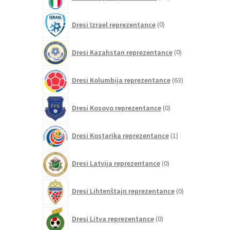
izdelkov
0
Dresi Izrael reprezentance
0
izdelkov
0
Dresi Kazahstan reprezentance
0
izdelkov
63
Dresi Kolumbija reprezentance
63
izdelkov
0
Dresi Kosovo reprezentance
0
izdelkov
1
Dresi Kostarika reprezentance
1
izdelek
0
Dresi Latvija reprezentance
0
izdelkov
0
Dresi Lihtenštajn reprezentance
0
izdelkov
0
Dresi Litva reprezentance
0
izdelkov