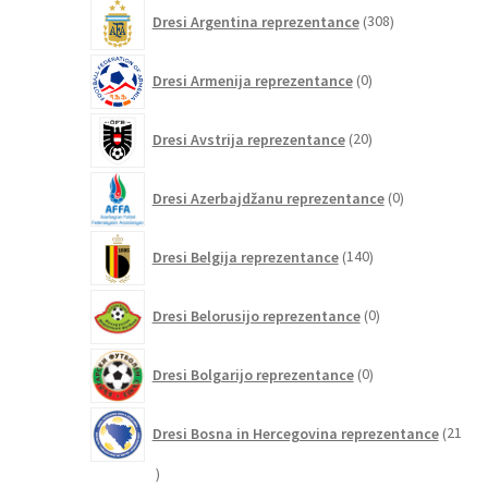
308
Dresi Argentina reprezentance
308
izdelkov
0
Dresi Armenija reprezentance
0
izdelkov
20
Dresi Avstrija reprezentance
20
izdelkov
0
Dresi Azerbajdžanu reprezentance
0
izdelkov
140
Dresi Belgija reprezentance
140
izdelkov
0
Dresi Belorusijo reprezentance
0
izdelkov
0
Dresi Bolgarijo reprezentance
0
izdelkov
Dresi Bosna in Hercegovina reprezentance
21
21