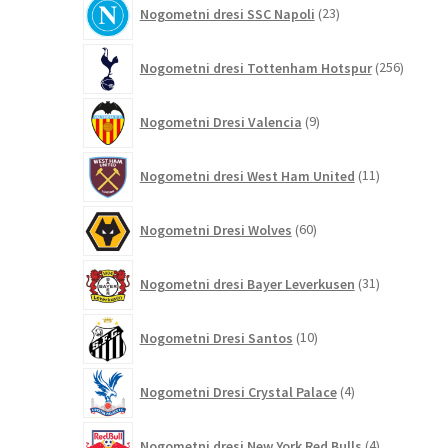
23
Nogometni dresi SSC Napoli
23
izdelkov
256
Nogometni dresi Tottenham Hotspur
256
izdelko
9
Nogometni Dresi Valencia
9
izdelkov
11
Nogometni dresi West Ham United
11
izdelkov
60
Nogometni Dresi Wolves
60
izdelkov
31
Nogometni dresi Bayer Leverkusen
31
izdelkov
10
Nogometni Dresi Santos
10
izdelkov
4
Nogometni Dresi Crystal Palace
4
izdelki
4
Nogometni dresi New York Red Bulls
4