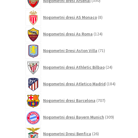
Nogometni dresi Arsenal
350
izdelkov
8
Nogometni dresi AS Monaco
8
izdelkov
124
Nogometni dresi As Roma
124
izdelkov
71
Nogometni Dresi Aston Villa
71
izdelkov
24
Nogometni dresi Athletic Bilbao
24
izdelkov
184
Nogometni dresi Atletico Madrid
184
izdelkov
707
Nogometni dresi Barcelona
707
izdelkov
309
Nogometni dresi Bayern Munich
309
izdelkov
26
Nogometni Dresi Benfica
26
izdelkov