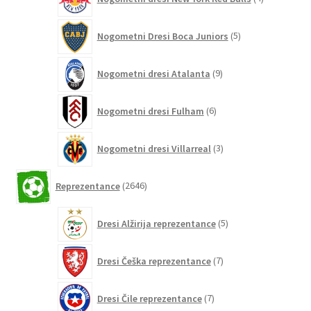
izdelki
5
Nogometni Dresi Boca Juniors
5
izdelkov
9
Nogometni dresi Atalanta
9
izdelkov
6
Nogometni dresi Fulham
6
izdelkov
3
Nogometni dresi Villarreal
3
izdelki
2646
Reprezentance
2646
izdelkov
5
Dresi Alžirija reprezentance
5
izdelkov
7
Dresi Češka reprezentance
7
izdelkov
7
Dresi Čile reprezentance
7
izdelkov