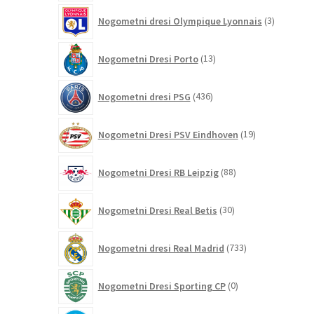
3
Nogometni dresi Olympique Lyonnais
3
izdelki
13
Nogometni Dresi Porto
13
izdelkov
436
Nogometni dresi PSG
436
izdelkov
19
Nogometni Dresi PSV Eindhoven
19
izdelkov
88
Nogometni Dresi RB Leipzig
88
izdelkov
30
Nogometni Dresi Real Betis
30
izdelkov
733
Nogometni dresi Real Madrid
733
izdelkov
0
Nogometni Dresi Sporting CP
0
izdelkov