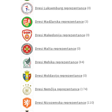
0
Dresi Luksemburg reprezentance
0
izdelkov
3
Dresi Madžarska reprezentance
3
izdelki
0
Dresi Makedonija reprezentance
0
izdelkov
0
Dresi Malta reprezentance
0
izdelkov
84
Dresi Mehika reprezentance
84
izdelkov
0
Dresi Moldavijo reprezentance
0
izdelkov
174
Dresi Nemčija reprezentance
174
izdelkov
110
Dresi Nizozemska reprezentance
110
izdelkov