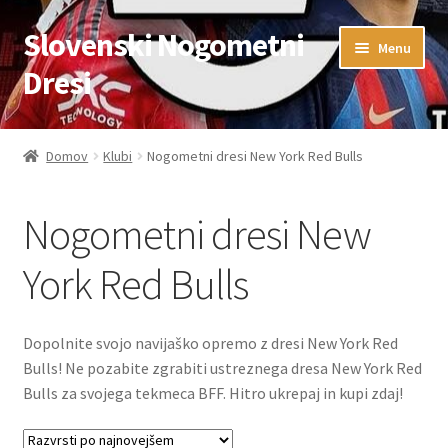
Slovenski Nogometni
Skip
Skip
Menu
to
to
Dresi
navigation
content
Domov
Domov
Klubi
Nogometni dresi New York Red Bulls
Blog
Nogometni dresi New
FAQs
York Red Bulls
Kontaktiraj nas
Košarica
Dopolnite svojo navijaško opremo z dresi New York Red
Bulls! Ne pozabite zgrabiti ustreznega dresa New York Red
Moj račun
Bulls za svojega tekmeca BFF. Hitro ukrepaj in kupi zdaj!
Trgovina