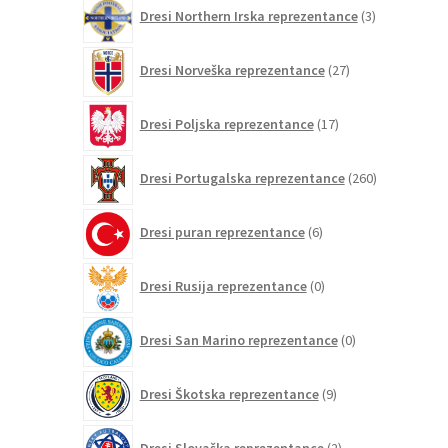
3
Dresi Northern Irska reprezentance
3
izdelki
27
Dresi Norveška reprezentance
27
izdelkov
17
Dresi Poljska reprezentance
17
izdelkov
260
Dresi Portugalska reprezentance
260
izdelkov
6
Dresi puran reprezentance
6
izdelkov
0
Dresi Rusija reprezentance
0
izdelkov
0
Dresi San Marino reprezentance
0
izdelkov
9
Dresi Škotska reprezentance
9
izdelkov
2