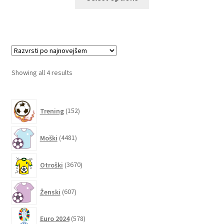
izdelek
ima
več
različic.
Možnosti
lahko
Sorted
Showing all 4 results
izberete
by
na
latest
152
strani
Trening
152
izdelkov
izdelka
4481
Moški
4481
izdelkov
3670
Otroški
3670
izdelkov
607
Ženski
607
izdelkov
578
Euro 2024
578
izdelkov