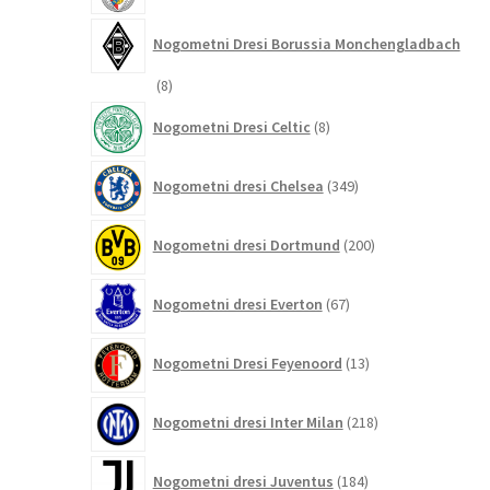
Nogometni Dresi Borussia Monchengladbach
8
8
izdelkov
8
Nogometni Dresi Celtic
8
izdelkov
349
Nogometni dresi Chelsea
349
izdelkov
200
Nogometni dresi Dortmund
200
izdelkov
67
Nogometni dresi Everton
67
izdelkov
13
Nogometni Dresi Feyenoord
13
izdelkov
218
Nogometni dresi Inter Milan
218
izdelkov
184
Nogometni dresi Juventus
184