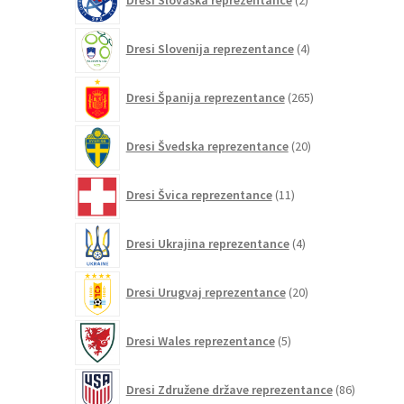
Dresi Slovaška reprezentance
2
izdelka
4
Dresi Slovenija reprezentance
4
izdelki
265
Dresi Španija reprezentance
265
izdelkov
20
Dresi Švedska reprezentance
20
izdelkov
11
Dresi Švica reprezentance
11
izdelkov
4
Dresi Ukrajina reprezentance
4
izdelki
20
Dresi Urugvaj reprezentance
20
izdelkov
5
Dresi Wales reprezentance
5
izdelkov
86
Dresi Združene države reprezentance
86
izdelkov