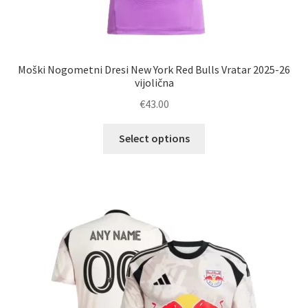
Moški Nogometni Dresi New York Red Bulls Vratar 2025-26
vijolična
€
43.00
Ta
Select options
izdelek
ima
več
različic.
Možnosti
lahko
izberete
na
strani
izdelka