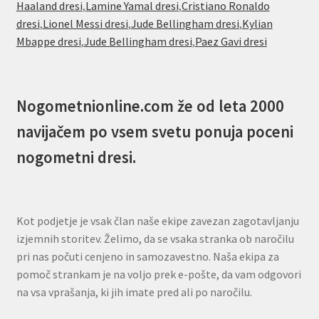
Haaland dresi
,
Lamine Yamal dresi
,
Cristiano Ronaldo
dresi
,
Lionel Messi dresi
,
Jude Bellingham dresi
,
Kylian
Mbappe dresi
,
Jude Bellingham dresi
,
Paez Gavi dresi
Nogometnionline.com že od leta 2000
navijačem po vsem svetu ponuja poceni
nogometni dresi.
Kot podjetje je vsak član naše ekipe zavezan zagotavljanju
izjemnih storitev. Želimo, da se vsaka stranka ob naročilu
pri nas počuti cenjeno in samozavestno. Naša ekipa za
pomoč strankam je na voljo prek e-pošte, da vam odgovori
na vsa vprašanja, ki jih imate pred ali po naročilu.