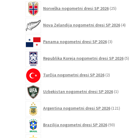
25
Norveška nogometni dresi SP 2026
25
izdelkov
4
Nova Zelandija nogometni dresi SP 2026
4
izdelki
3
Panama nogometni dresi SP 2026
3
izdelki
5
Republika Koreja nogometni dresi SP 2026
5
izdel
2
Turčija nogometni dresi SP 2026
2
izdelka
1
Uzbekistan nogometni dresi SP 2026
1
izdelek
121
Argentina nogometni dresi SP 2026
121
izdelkov
93
Brazilija nogometni dresi SP 2026
93
izdelkov
126