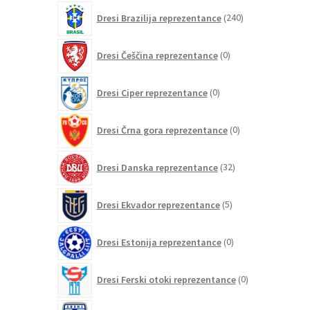
izdelkov
240
Dresi Brazilija reprezentance
240
izdelkov
0
Dresi Češčina reprezentance
0
izdelkov
0
Dresi Ciper reprezentance
0
izdelkov
0
Dresi Črna gora reprezentance
0
izdelkov
32
Dresi Danska reprezentance
32
izdelkov
5
Dresi Ekvador reprezentance
5
izdelkov
0
Dresi Estonija reprezentance
0
izdelkov
0
Dresi Ferski otoki reprezentance
0
izdelkov
2