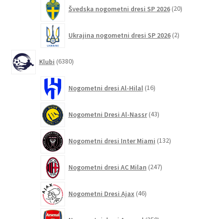
20
Švedska nogometni dresi SP 2026
20
izdelkov
2
Ukrajina nogometni dresi SP 2026
2
izdelka
6380
Klubi
6380
izdelkov
16
Nogometni dresi Al-Hilal
16
izdelkov
43
Nogometni Dresi Al-Nassr
43
izdelkov
132
Nogometni dresi Inter Miami
132
izdelkov
247
Nogometni dresi AC Milan
247
izdelkov
46
Nogometni Dresi Ajax
46
izdelkov
350