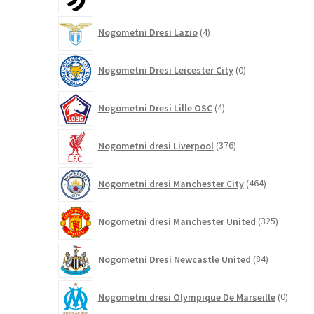
izdelkov
4
Nogometni Dresi Lazio
4
izdelki
0
Nogometni Dresi Leicester City
0
izdelkov
4
Nogometni Dresi Lille OSC
4
izdelki
376
Nogometni dresi Liverpool
376
izdelkov
464
Nogometni dresi Manchester City
464
izdelkov
325
Nogometni dresi Manchester United
325
izdelkov
84
Nogometni Dresi Newcastle United
84
izdelkov
0
Nogometni dresi Olympique De Marseille
0
izdelk