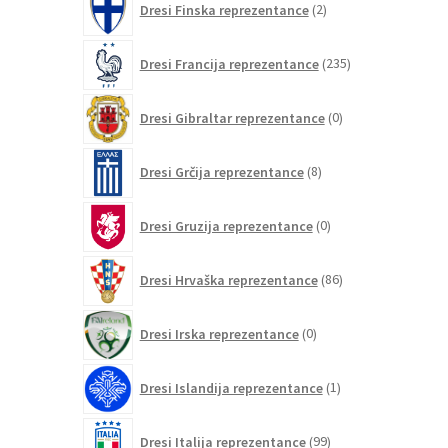
Dresi Finska reprezentance
2
izdelka
235
Dresi Francija reprezentance
235
izdelkov
0
Dresi Gibraltar reprezentance
0
izdelkov
8
Dresi Grčija reprezentance
8
izdelkov
0
Dresi Gruzija reprezentance
0
izdelkov
86
Dresi Hrvaška reprezentance
86
izdelkov
0
Dresi Irska reprezentance
0
izdelkov
1
Dresi Islandija reprezentance
1
izdelek
99
Dresi Italija reprezentance
99