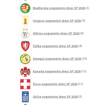
1
Madžarska nogometni dresi SP 2026
1
izdelek
4
Urugvaj nogometni dresi SP 2026
4
izdelki
6
Alžirija nogometni dresi SP 2026
6
izdelkov
4
Češka nogometni dresi SP 2026
4
izdelki
16
Senegal nogometni dresi SP 2026
16
izdelkov
12
Kanada nogometni dresi SP 2026
12
izdelkov
11
Švica nogometni dresi SP 2026
11
izdelkov
8
Grčija nogometni dresi SP 2026
8
izdelkov