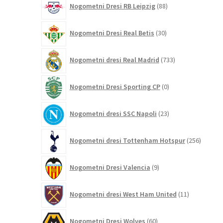
Nogometni Dresi RB Leipzig
88
izdelkov
30
Nogometni Dresi Real Betis
30
izdelkov
733
Nogometni dresi Real Madrid
733
izdelkov
0
Nogometni Dresi Sporting CP
0
izdelkov
23
Nogometni dresi SSC Napoli
23
izdelkov
256
Nogometni dresi Tottenham Hotspur
256
izdelko
9
Nogometni Dresi Valencia
9
izdelkov
11
Nogometni dresi West Ham United
11
izdelkov
60
Nogometni Dresi Wolves
60