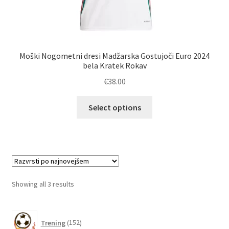
Moški Nogometni dresi Madžarska Gostujoči Euro 2024
bela Kratek Rokav
€
38.00
Ta
Select options
izdelek
ima
več
različic.
Možnosti
lahko
Sorted
Showing all 3 results
izberete
by
na
latest
152
strani
Trening
152
izdelkov