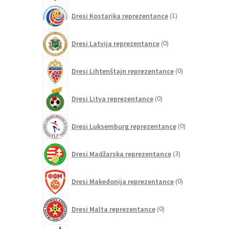
1
Dresi Kostarika reprezentance
1
izdelek
0
Dresi Latvija reprezentance
0
izdelkov
0
Dresi Lihtenštajn reprezentance
0
izdelkov
0
Dresi Litva reprezentance
0
izdelkov
0
Dresi Luksemburg reprezentance
0
izdelkov
3
Dresi Madžarska reprezentance
3
izdelki
0
Dresi Makedonija reprezentance
0
izdelkov
0
Dresi Malta reprezentance
0
izdelkov