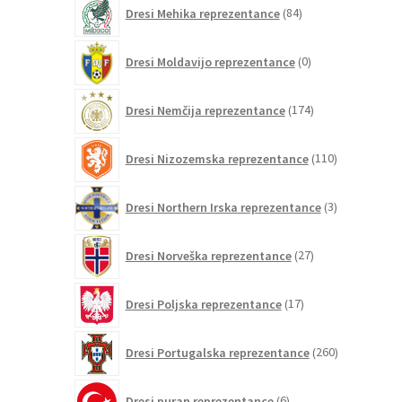
84
Dresi Mehika reprezentance
84
izdelkov
0
Dresi Moldavijo reprezentance
0
izdelkov
174
Dresi Nemčija reprezentance
174
izdelkov
110
Dresi Nizozemska reprezentance
110
izdelkov
3
Dresi Northern Irska reprezentance
3
izdelki
27
Dresi Norveška reprezentance
27
izdelkov
17
Dresi Poljska reprezentance
17
izdelkov
260
Dresi Portugalska reprezentance
260
izdelkov
6
Dresi puran reprezentance
6