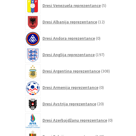
5
Dresi Venezuela reprezentance
5
izdelkov
12
Dresi Albanija reprezentance
12
izdelkov
0
Dresi Andora reprezentance
0
izdelkov
197
Dresi Anglija reprezentance
197
izdelkov
308
Dresi Argentina reprezentance
308
izdelkov
0
Dresi Armenija reprezentance
0
izdelkov
20
Dresi Avstrija reprezentance
20
izdelkov
0
Dresi Azerbajdžanu reprezentance
0
izdelkov
140