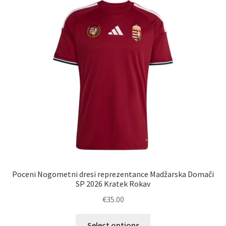
Zaključek nakupa
Poceni Nogometni dresi reprezentance Madžarska Domači
SP 2026 Kratek Rokav
€
35.00
Ta
Select options