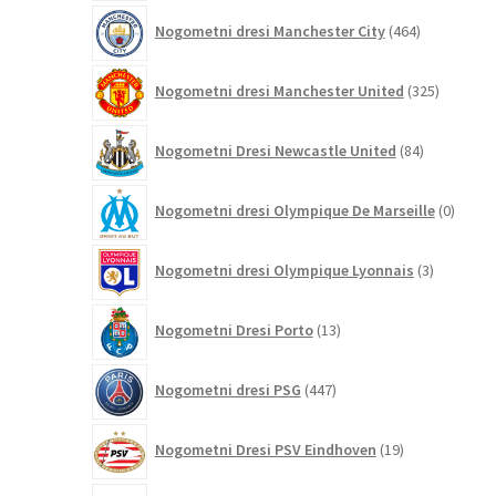
464
Nogometni dresi Manchester City
464
izdelkov
325
Nogometni dresi Manchester United
325
izdelkov
84
Nogometni Dresi Newcastle United
84
izdelkov
0
Nogometni dresi Olympique De Marseille
0
izdelk
3
Nogometni dresi Olympique Lyonnais
3
izdelki
13
Nogometni Dresi Porto
13
izdelkov
447
Nogometni dresi PSG
447
izdelkov
19
Nogometni Dresi PSV Eindhoven
19
izdelkov
88