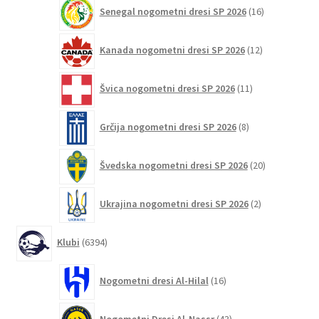
16
Senegal nogometni dresi SP 2026
16
izdelkov
12
Kanada nogometni dresi SP 2026
12
izdelkov
11
Švica nogometni dresi SP 2026
11
izdelkov
8
Grčija nogometni dresi SP 2026
8
izdelkov
20
Švedska nogometni dresi SP 2026
20
izdelkov
2
Ukrajina nogometni dresi SP 2026
2
izdelka
6394
Klubi
6394
izdelkov
16
Nogometni dresi Al-Hilal
16
izdelkov
43
Nogometni Dresi Al-Nassr
43