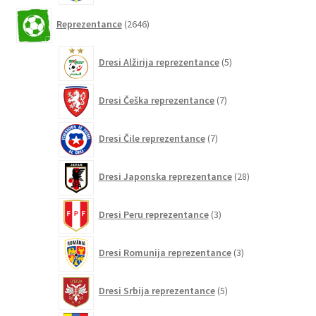
2646
Reprezentance
2646
izdelkov
5
Dresi Alžirija reprezentance
5
izdelkov
7
Dresi Češka reprezentance
7
izdelkov
7
Dresi Čile reprezentance
7
izdelkov
28
Dresi Japonska reprezentance
28
izdelkov
3
Dresi Peru reprezentance
3
izdelki
3
Dresi Romunija reprezentance
3
izdelki
5
Dresi Srbija reprezentance
5
izdelkov