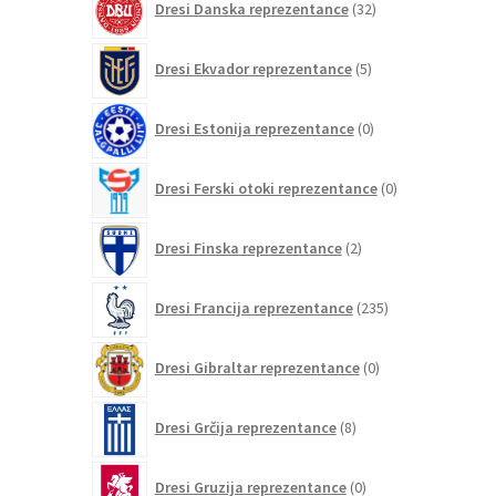
Dresi Danska reprezentance
32
izdelkov
5
Dresi Ekvador reprezentance
5
izdelkov
0
Dresi Estonija reprezentance
0
izdelkov
0
Dresi Ferski otoki reprezentance
0
izdelkov
2
Dresi Finska reprezentance
2
izdelka
235
Dresi Francija reprezentance
235
izdelkov
0
Dresi Gibraltar reprezentance
0
izdelkov
8
Dresi Grčija reprezentance
8
izdelkov
0
Dresi Gruzija reprezentance
0