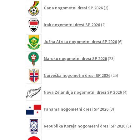
2
Gana nogometni dresi SP 2026
2
izdelka
2
Irak nogometni dresi SP 2026
2
izdelka
6
Južna Afrika nogometni dresi SP 2026
6
izdelkov
23
Maroko nogometni dresi SP 2026
23
izdelkov
25
Norveška nogometni dresi SP 2026
25
izdelkov
4
Nova Zelandija nogometni dresi SP 2026
4
izdelki
3
Panama nogometni dresi SP 2026
3
izdelki
5
Republika Koreja nogometni dresi SP 2026
5
izdel
2