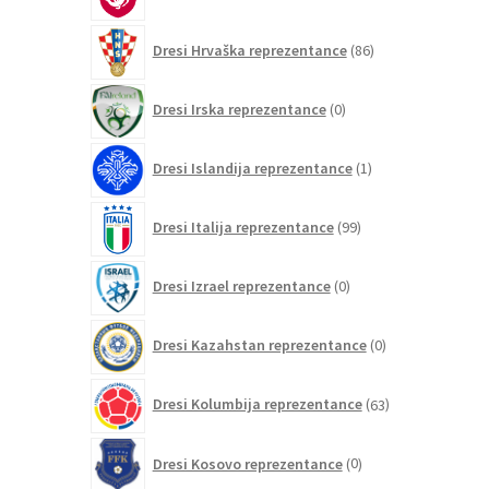
izdelkov
86
Dresi Hrvaška reprezentance
86
izdelkov
0
Dresi Irska reprezentance
0
izdelkov
1
Dresi Islandija reprezentance
1
izdelek
99
Dresi Italija reprezentance
99
izdelkov
0
Dresi Izrael reprezentance
0
izdelkov
0
Dresi Kazahstan reprezentance
0
izdelkov
63
Dresi Kolumbija reprezentance
63
izdelkov
0
Dresi Kosovo reprezentance
0
izdelkov