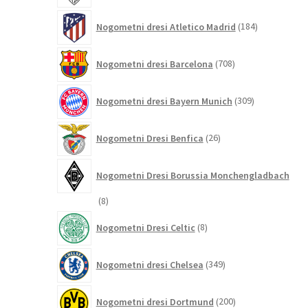
184
Nogometni dresi Atletico Madrid
184
izdelkov
708
Nogometni dresi Barcelona
708
izdelkov
309
Nogometni dresi Bayern Munich
309
izdelkov
26
Nogometni Dresi Benfica
26
izdelkov
Nogometni Dresi Borussia Monchengladbach
8
8
izdelkov
8
Nogometni Dresi Celtic
8
izdelkov
349
Nogometni dresi Chelsea
349
izdelkov
200
Nogometni dresi Dortmund
200
izdelkov