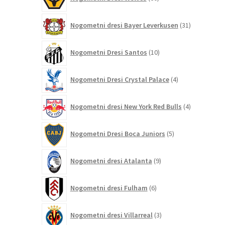
izdelkov
31
Nogometni dresi Bayer Leverkusen
31
izdelkov
10
Nogometni Dresi Santos
10
izdelkov
4
Nogometni Dresi Crystal Palace
4
izdelki
4
Nogometni dresi New York Red Bulls
4
izdelki
5
Nogometni Dresi Boca Juniors
5
izdelkov
9
Nogometni dresi Atalanta
9
izdelkov
6
Nogometni dresi Fulham
6
izdelkov
3
Nogometni dresi Villarreal
3
izdelki