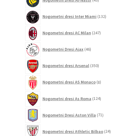
izdelkov
132
Nogometni dresi Inter Miami
132
izdelkov
247
Nogometni dresi AC Milan
247
izdelkov
46
Nogometni Dresi Ajax
46
izdelkov
350
Nogometni dresi Arsenal
350
izdelkov
8
Nogometni dresi AS Monaco
8
izdelkov
124
Nogometni dresi As Roma
124
izdelkov
71
Nogometni Dresi Aston Villa
71
izdelkov
24
Nogometni dresi Athletic Bilbao
24
izdelkov