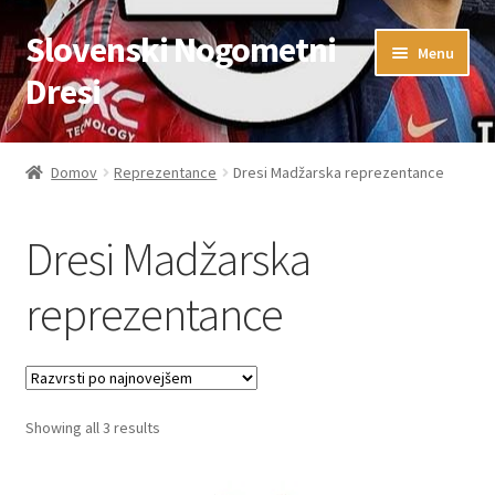
Slovenski Nogometni
Skip
Skip
Menu
to
to
Dresi
navigation
content
Domov
Domov
Reprezentance
Dresi Madžarska reprezentance
Blog
Dresi Madžarska
FAQs
reprezentance
Kontaktiraj nas
Košarica
Sorted
Showing all 3 results
Moj račun
by
latest
Trgovina