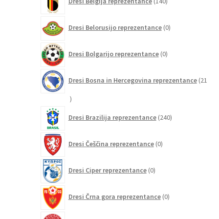
Dresi Belgija reprezentance
140
izdelkov
0
Dresi Belorusijo reprezentance
0
izdelkov
0
Dresi Bolgarijo reprezentance
0
izdelkov
Dresi Bosna in Hercegovina reprezentance
21
21
izdelkov
240
Dresi Brazilija reprezentance
240
izdelkov
0
Dresi Češčina reprezentance
0
izdelkov
0
Dresi Ciper reprezentance
0
izdelkov
0
Dresi Črna gora reprezentance
0
izdelkov
32