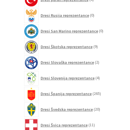
izdelkov
0
Dresi Rusija reprezentance
0
izdelkov
0
Dresi San Marino reprezentance
0
izdelkov
9
Dresi Škotska reprezentance
9
izdelkov
2
Dresi Slovaška reprezentance
2
izdelka
4
Dresi Slovenija reprezentance
4
izdelki
265
Dresi Španija reprezentance
265
izdelkov
20
Dresi Švedska reprezentance
20
izdelkov
11
Dresi Švica reprezentance
11
izdelkov