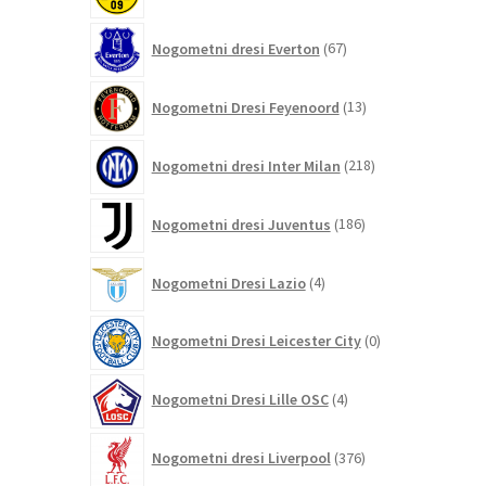
67
Nogometni dresi Everton
67
izdelkov
13
Nogometni Dresi Feyenoord
13
izdelkov
218
Nogometni dresi Inter Milan
218
izdelkov
186
Nogometni dresi Juventus
186
izdelkov
4
Nogometni Dresi Lazio
4
izdelki
0
Nogometni Dresi Leicester City
0
izdelkov
4
Nogometni Dresi Lille OSC
4
izdelki
376
Nogometni dresi Liverpool
376
izdelkov