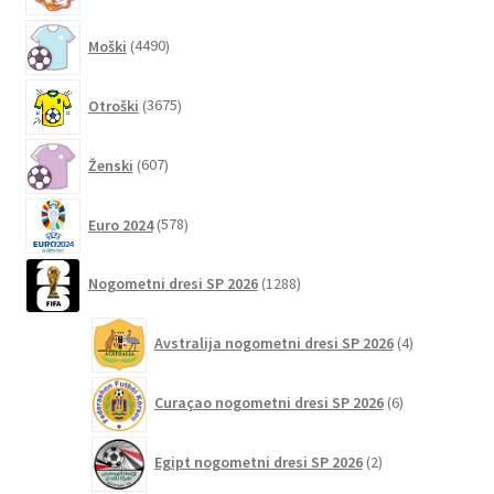
izdelka
4490
Moški
4490
izdelkov
3675
Otroški
3675
izdelkov
607
Ženski
607
izdelkov
578
Euro 2024
578
izdelkov
1288
Nogometni dresi SP 2026
1288
izdelkov
4
Avstralija nogometni dresi SP 2026
4
izdelki
6
Curaçao nogometni dresi SP 2026
6
izdelkov
2
Egipt nogometni dresi SP 2026
2
izdelka