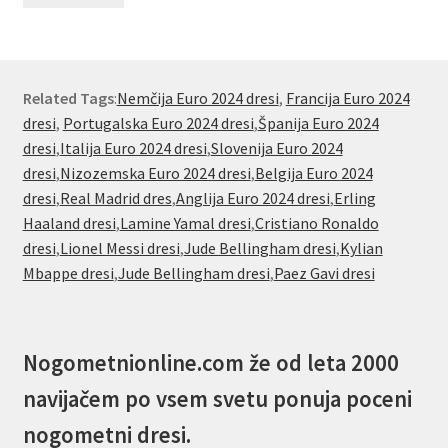
Related Tags
:
Nemčija Euro 2024 dresi
,
Francija Euro 2024
dresi
,
Portugalska Euro 2024 dresi
,
Španija Euro 2024
dresi
,
Italija Euro 2024 dresi
,
Slovenija Euro 2024
dresi
,
Nizozemska Euro 2024 dresi
,
Belgija Euro 2024
dresi
,
Real Madrid dres
,
Anglija Euro 2024 dresi
,
Erling
Haaland dresi
,
Lamine Yamal dresi
,
Cristiano Ronaldo
dresi
,
Lionel Messi dresi
,
Jude Bellingham dresi
,
Kylian
Mbappe dresi
,
Jude Bellingham dresi
,
Paez Gavi dresi
Nogometnionline.com že od leta 2000
navijačem po vsem svetu ponuja poceni
nogometni dresi.