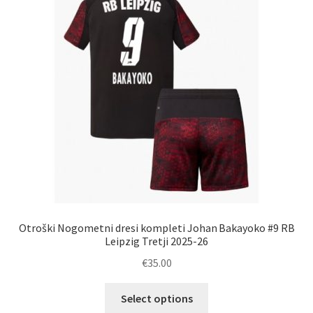
lahko
izberete
na
strani
izdelka
Otroški Nogometni dresi kompleti Johan Bakayoko #9 RB
Leipzig Tretji 2025-26
€
35.00
Ta
Select options
izdelek