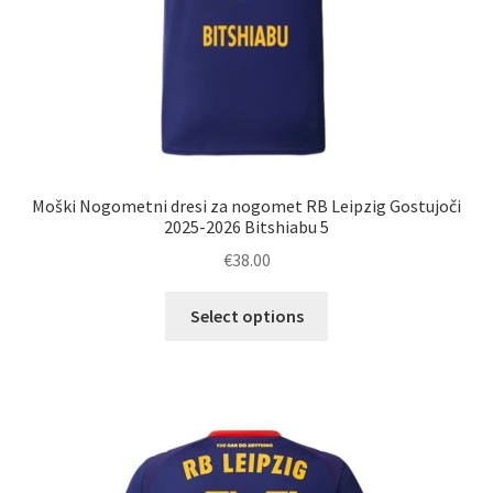
Moški Nogometni dresi za nogomet RB Leipzig Gostujoči
2025-2026 Bitshiabu 5
€
38.00
Ta
Select options
izdelek
ima
več
različic.
Možnosti
lahko