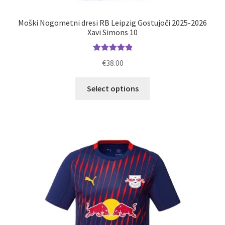
Moški Nogometni dresi RB Leipzig Gostujoči 2025-2026
Xavi Simons 10
Ocenjeno
€
38.00
5.00
od 5
Ta
Select options
izdelek
ima
več
različic.
Možnosti
lahko
izberete
na
strani
izdelka