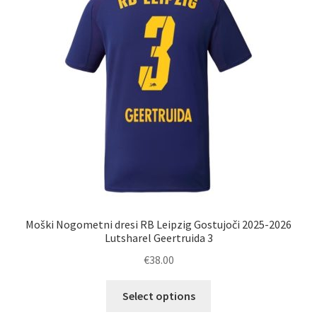
lahko
izberete
na
strani
izdelka
Moški Nogometni dresi RB Leipzig Gostujoči 2025-2026
Lutsharel Geertruida 3
€
38.00
Ta
Select options
izdelek