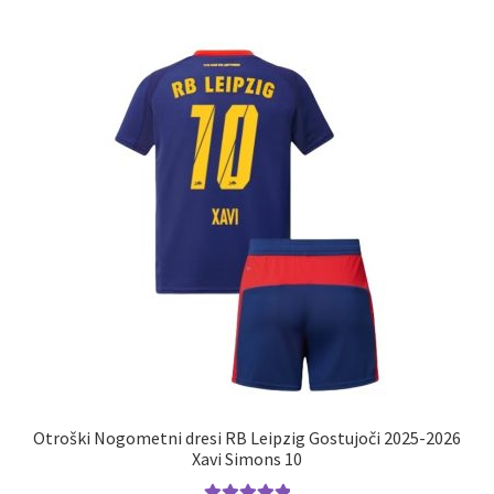
več
različic.
Možnosti
lahko
izberete
na
strani
izdelka
Otroški Nogometni dresi RB Leipzig Gostujoči 2025-2026
Xavi Simons 10