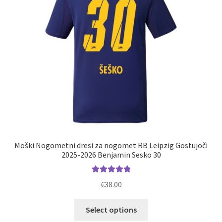
izberete
na
strani
izdelka
Moški Nogometni dresi za nogomet RB Leipzig Gostujoči
2025-2026 Benjamin Sesko 30
Ocenjeno
€
38.00
5.00
od 5
Ta
Select options
izdelek