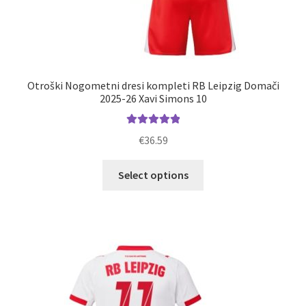
Otroški Nogometni dresi kompleti RB Leipzig Domači
2025-26 Xavi Simons 10
Ocenjeno
€
36.59
5.00
od 5
Ta
Select options
izdelek
ima
več
različic.
Možnosti
lahko
izberete
na