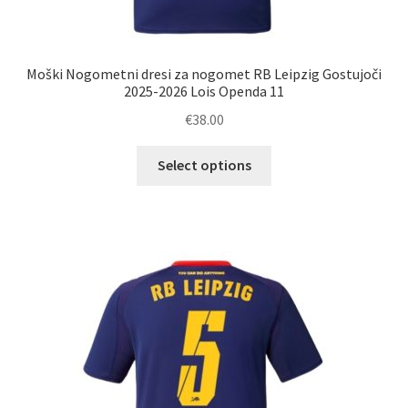
Moški Nogometni dresi za nogomet RB Leipzig Gostujoči
2025-2026 Lois Openda 11
€
38.00
Ta
Select options
izdelek
ima
več
različic.
Možnosti
lahko
izberete
na
strani
izdelka