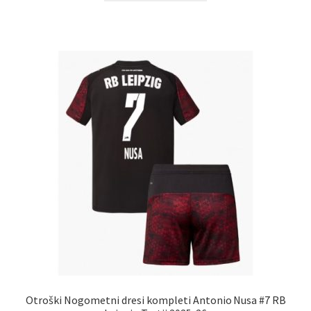
ima
več
različic.
Možnosti
lahko
izberete
na
strani
izdelka
Otroški Nogometni dresi kompleti Antonio Nusa #7 RB