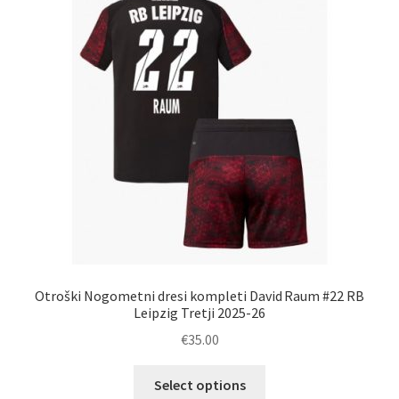
lahko
izberete
na
strani
izdelka
Otroški Nogometni dresi kompleti David Raum #22 RB
Leipzig Tretji 2025-26
€
35.00
Ta
Select options
izdelek