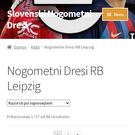
Slovenski Nogometni
Skip
Skip
Menu
to
to
Dresi
navigation
content
Domov
Domov
Klubi
Nogometni Dresi RB Leipzig
Blog
Nogometni Dresi RB
FAQs
Leipzig
Kontaktiraj nas
Košarica
Sorted
Prikazovanje 1–57 od 88 rezultatov
Moj račun
by
latest
Trgovina