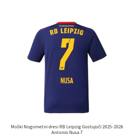
ima
več
različic.
Možnosti
lahko
izberete
na
strani
izdelka
Moški Nogometni dresi RB Leipzig Gostujoči 2025-2026
Antonio Nusa 7