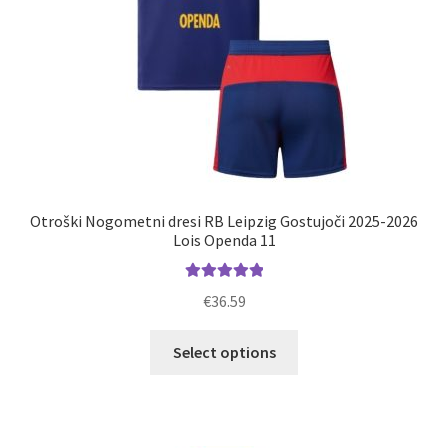
izdelka
Otroški Nogometni dresi RB Leipzig Gostujoči 2025-2026
Lois Openda 11
Ocenjeno
€
36.59
5.00
od 5
Ta
Select options
izdelek
ima
več
različic.