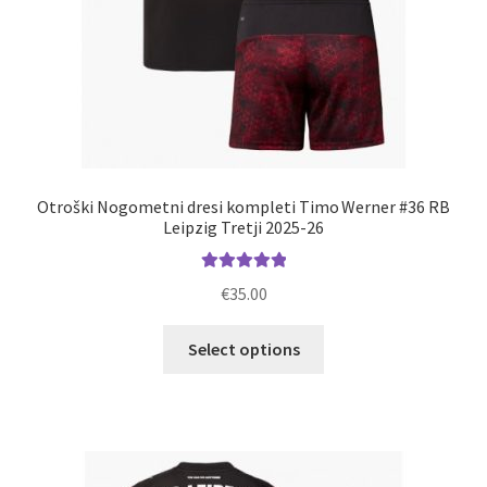
Otroški Nogometni dresi kompleti Timo Werner #36 RB
Leipzig Tretji 2025-26
Ocenjeno
€
35.00
5.00
od 5
Ta
Select options
izdelek
ima
več
različic.
Možnosti