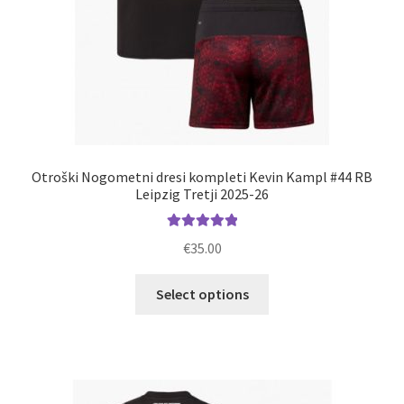
Otroški Nogometni dresi kompleti Kevin Kampl #44 RB
Leipzig Tretji 2025-26
Ocenjeno
€
35.00
5.00
od 5
Ta
Select options
izdelek
ima
več
različic.
Možnosti