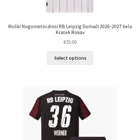
Moški Nogometni dresi RB Leipzig Domači 2026-2027 bela
Kratek Rokav
€
35.00
Ta
Select options
izdelek
ima
več
različic.
Možnosti
lahko
izberete
na
strani
izdelka