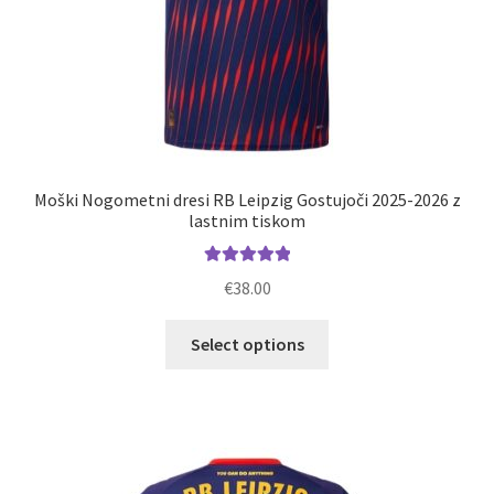
Moški Nogometni dresi RB Leipzig Gostujoči 2025-2026 z
lastnim tiskom
Ocenjeno
€
38.00
5.00
od 5
Ta
Select options
izdelek
ima
več
različic.
Možnosti