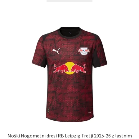
ima
več
različic.
Možnosti
lahko
izberete
na
strani
izdelka
Moški Nogometni dresi RB Leipzig Tretji 2025-26 z lastnim