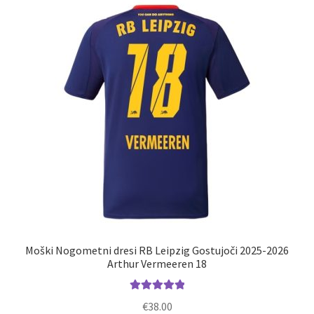
Možnosti
lahko
izberete
na
strani
izdelka
Moški Nogometni dresi RB Leipzig Gostujoči 2025-2026
Arthur Vermeeren 18
Ocenjeno
€
38.00