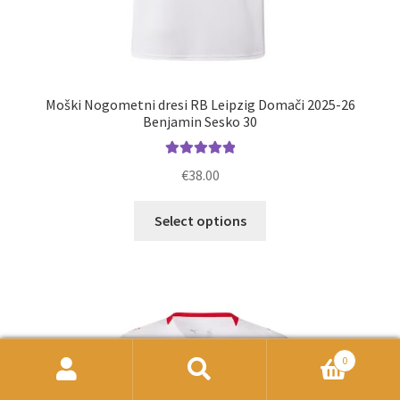
Moški Nogometni dresi RB Leipzig Domači 2025-26
Benjamin Sesko 30
Ocenjeno
€
38.00
5.00
od 5
Ta
Select options
izdelek
ima
več
različic.
Možnosti
lahko
0
izberete
Išči:
Iskanje
na