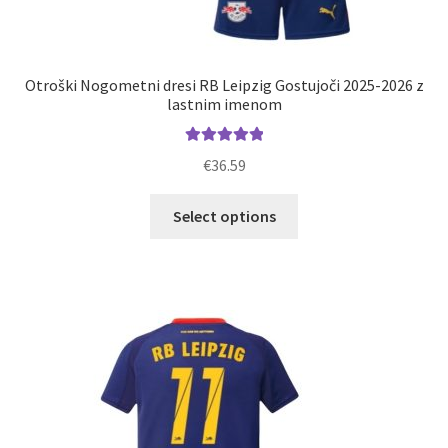
Otroški Nogometni dresi RB Leipzig Gostujoči 2025-2026 z
lastnim imenom
Ocenjeno
€
36.59
5.00
od 5
Ta
Select options
izdelek
ima
več
različic.
Možnosti
lahko
izberete
na
strani