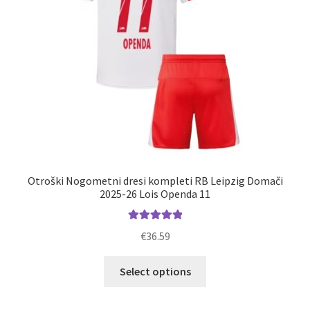
strani
izdelka
Otroški Nogometni dresi kompleti RB Leipzig Domači
2025-26 Lois Openda 11
Ocenjeno
€
36.59
5.00
od 5
Ta
Select options
izdelek
ima