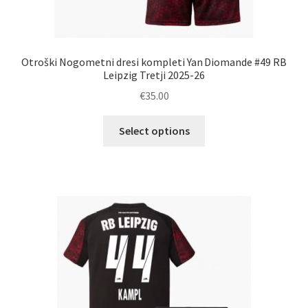
Otroški Nogometni dresi kompleti Yan Diomande #49 RB
Leipzig Tretji 2025-26
€
35.00
Ta
Select options
izdelek
ima
več
različic.
Možnosti
lahko
izberete
na
strani
izdelka