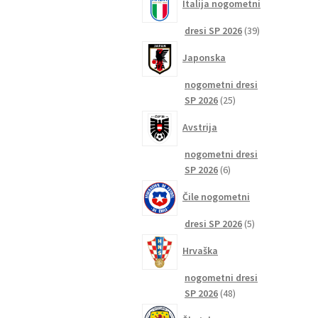
Italija nogometni
39
dresi SP 2026
39
izdelkov
Japonska
nogometni dresi
25
SP 2026
25
izdelkov
Avstrija
nogometni dresi
6
SP 2026
6
izdelkov
Čile nogometni
5
dresi SP 2026
5
izdelkov
Hrvaška
nogometni dresi
48
SP 2026
48
izdelkov