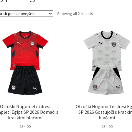
Sorted
Showing all 2 results
by
latest
Otroški Nogometni dresi
Otroški Nogometni dresi Eg
pleti Egipt SP 2026 Domači s
SP 2026 Gostujoči s kratki
kratkimi hlačami
hlačami
€
34.00
€
34.00