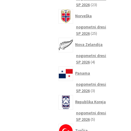
23
SP 2026
23
izdelkov
Norveška
nogometni dresi
25
SP 2026
25
izdelkov
Nova Zelandija
nogometni dresi
4
SP 2026
4
izdelki
Panama
nogometni dresi
3
SP 2026
3
izdelki
Republika Koreja
nogometni dresi
5
SP 2026
5
izdelkov
Turčija