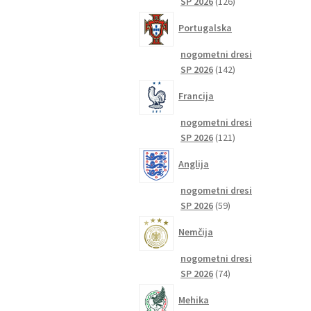
126
SP 2026
126
izdelkov
Portugalska
nogometni dresi
142
SP 2026
142
izdelkov
Francija
nogometni dresi
121
SP 2026
121
izdelkov
Anglija
nogometni dresi
59
SP 2026
59
izdelkov
Nemčija
nogometni dresi
74
SP 2026
74
izdelkov
Mehika