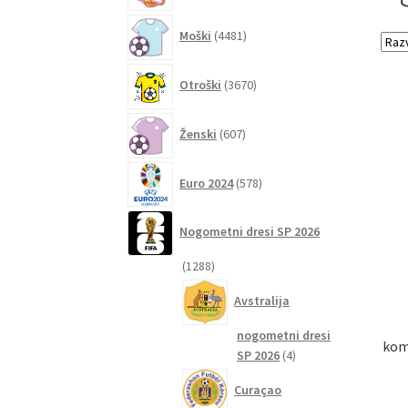
4481
Moški
4481
izdelkov
3670
Otroški
3670
izdelkov
607
Ženski
607
izdelkov
578
Euro 2024
578
izdelkov
Nogometni dresi SP 2026
1288
1288
izdelkov
Avstralija
nogometni dresi
kom
4
SP 2026
4
izdelki
Curaçao