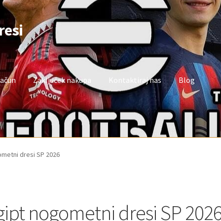
resi
račun
Zaključek nakupa
Kontaktiraj nas
Blog
oj račun
Trgovina
Zaključek nakupa
ometni dresi SP 2026
gipt nogometni dresi SP 202