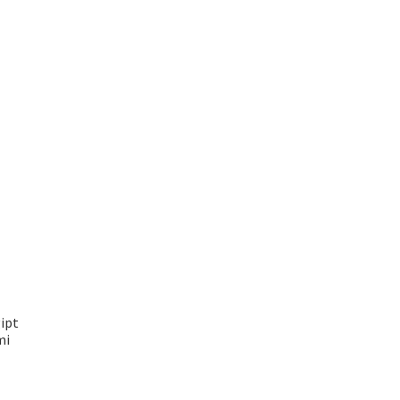
ipt
mi