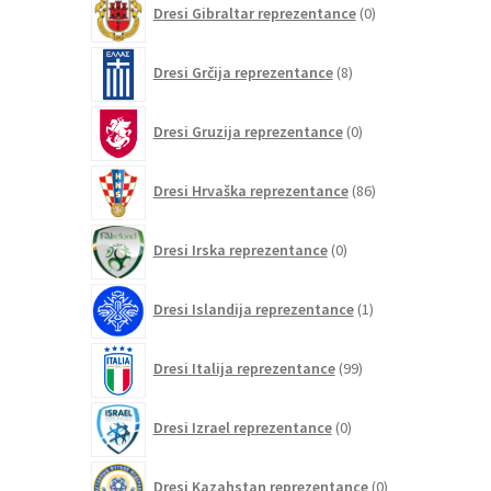
Dresi Gibraltar reprezentance
0
izdelkov
8
Dresi Grčija reprezentance
8
izdelkov
0
Dresi Gruzija reprezentance
0
izdelkov
86
Dresi Hrvaška reprezentance
86
izdelkov
0
Dresi Irska reprezentance
0
izdelkov
1
Dresi Islandija reprezentance
1
izdelek
99
Dresi Italija reprezentance
99
izdelkov
0
Dresi Izrael reprezentance
0
izdelkov
0
Dresi Kazahstan reprezentance
0