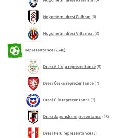
Nogometni dresi Atalanta
9
izdelkov
6
Nogometni dresi Fulham
6
izdelkov
3
Nogometni dresi Villarreal
3
izdelki
2646
Reprezentance
2646
izdelkov
5
Dresi Alžirija reprezentance
5
izdelkov
7
Dresi Češka reprezentance
7
izdelkov
7
Dresi Čile reprezentance
7
izdelkov
28
Dresi Japonska reprezentance
28
izdelkov
3
Dresi Peru reprezentance
3
izdelki