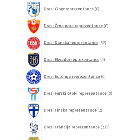
0
Dresi Ciper reprezentance
0
izdelkov
0
Dresi Črna gora reprezentance
0
izdelkov
32
Dresi Danska reprezentance
32
izdelkov
5
Dresi Ekvador reprezentance
5
izdelkov
0
Dresi Estonija reprezentance
0
izdelkov
0
Dresi Ferski otoki reprezentance
0
izdelkov
2
Dresi Finska reprezentance
2
izdelka
235
Dresi Francija reprezentance
235
izdelkov
0