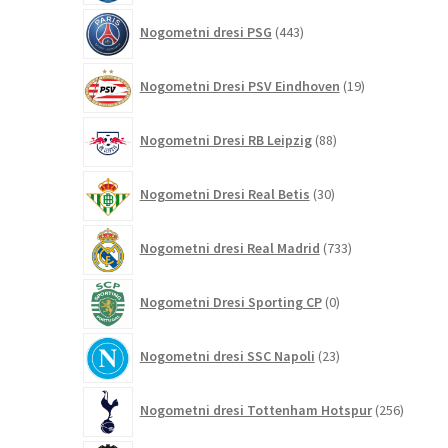
443
Nogometni dresi PSG
443
izdelkov
19
Nogometni Dresi PSV Eindhoven
19
izdelkov
88
Nogometni Dresi RB Leipzig
88
izdelkov
30
Nogometni Dresi Real Betis
30
izdelkov
733
Nogometni dresi Real Madrid
733
izdelkov
0
Nogometni Dresi Sporting CP
0
izdelkov
23
Nogometni dresi SSC Napoli
23
izdelkov
256
Nogometni dresi Tottenham Hotspur
256
izdelko