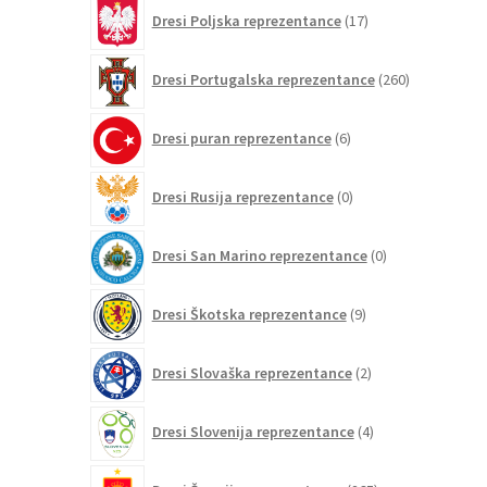
17
Dresi Poljska reprezentance
17
izdelkov
260
Dresi Portugalska reprezentance
260
izdelkov
6
Dresi puran reprezentance
6
izdelkov
0
Dresi Rusija reprezentance
0
izdelkov
0
Dresi San Marino reprezentance
0
izdelkov
9
Dresi Škotska reprezentance
9
izdelkov
2
Dresi Slovaška reprezentance
2
izdelka
4
Dresi Slovenija reprezentance
4
izdelki
265