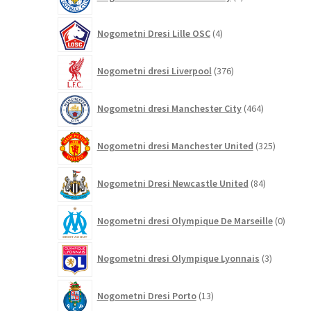
izdelkov
4
Nogometni Dresi Lille OSC
4
izdelki
376
Nogometni dresi Liverpool
376
izdelkov
464
Nogometni dresi Manchester City
464
izdelkov
325
Nogometni dresi Manchester United
325
izdelkov
84
Nogometni Dresi Newcastle United
84
izdelkov
0
Nogometni dresi Olympique De Marseille
0
izdelk
3
Nogometni dresi Olympique Lyonnais
3
izdelki
13
Nogometni Dresi Porto
13
izdelkov