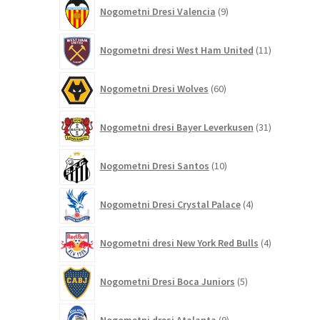
9
Nogometni Dresi Valencia
9
izdelkov
11
Nogometni dresi West Ham United
11
izdelkov
60
Nogometni Dresi Wolves
60
izdelkov
31
Nogometni dresi Bayer Leverkusen
31
izdelkov
10
Nogometni Dresi Santos
10
izdelkov
4
Nogometni Dresi Crystal Palace
4
izdelki
4
Nogometni dresi New York Red Bulls
4
izdelki
5
Nogometni Dresi Boca Juniors
5
izdelkov
9