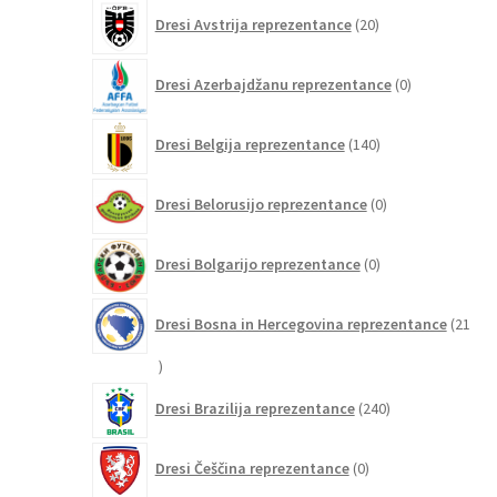
20
Dresi Avstrija reprezentance
20
izdelkov
0
Dresi Azerbajdžanu reprezentance
0
izdelkov
140
Dresi Belgija reprezentance
140
izdelkov
0
Dresi Belorusijo reprezentance
0
izdelkov
0
Dresi Bolgarijo reprezentance
0
izdelkov
Dresi Bosna in Hercegovina reprezentance
21
21
izdelkov
240
Dresi Brazilija reprezentance
240
izdelkov
0
Dresi Češčina reprezentance
0
izdelkov