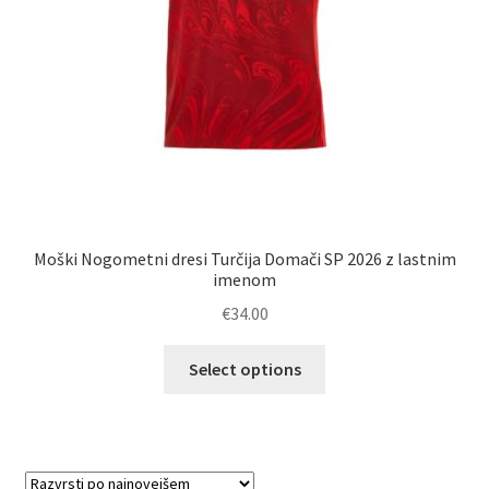
Moški Nogometni dresi Turčija Domači SP 2026 z lastnim
imenom
€
34.00
Ta
Select options
izdelek
ima
več
različic.