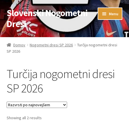
Slovenski Nogometni
Skip
Skip
Menu
to
to
Dresi
navigation
content
Domov
Domov
Nogometni dresi SP 2026
Turčija nogometni dresi
SP 2026
Blog
FAQs
Turčija nogometni dresi
Kontaktiraj nas
SP 2026
Košarica
Moj račun
Sorted
Showing all 2 results
by
Trgovina