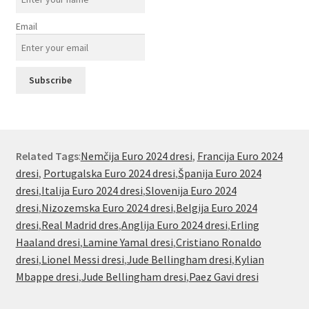
Email
Related Tags
:
Nemčija Euro 2024 dresi
,
Francija Euro 2024
dresi
,
Portugalska Euro 2024 dresi
,
Španija Euro 2024
dresi
,
Italija Euro 2024 dresi
,
Slovenija Euro 2024
dresi
,
Nizozemska Euro 2024 dresi
,
Belgija Euro 2024
dresi
,
Real Madrid dres
,
Anglija Euro 2024 dresi
,
Erling
Haaland dresi
,
Lamine Yamal dresi
,
Cristiano Ronaldo
dresi
,
Lionel Messi dresi
,
Jude Bellingham dresi
,
Kylian
Mbappe dresi
,
Jude Bellingham dresi
,
Paez Gavi dresi