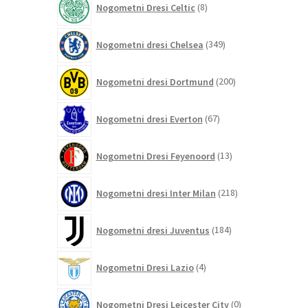
Nogometni Dresi Celtic
8
izdelkov
349
Nogometni dresi Chelsea
349
izdelkov
200
Nogometni dresi Dortmund
200
izdelkov
67
Nogometni dresi Everton
67
izdelkov
13
Nogometni Dresi Feyenoord
13
izdelkov
218
Nogometni dresi Inter Milan
218
izdelkov
184
Nogometni dresi Juventus
184
izdelkov
4
Nogometni Dresi Lazio
4
izdelki
0
Nogometni Dresi Leicester City
0