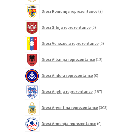
3
Dresi Romunija reprezentance
3
izdelki
5
Dresi Srbija reprezentance
5
izdelkov
5
Dresi Venezuela reprezentance
5
izdelkov
12
Dresi Albanija reprezentance
12
izdelkov
0
Dresi Andora reprezentance
0
izdelkov
197
Dresi Anglija reprezentance
197
izdelkov
308
Dresi Argentina reprezentance
308
izdelkov
0
Dresi Armenija reprezentance
0
izdelkov