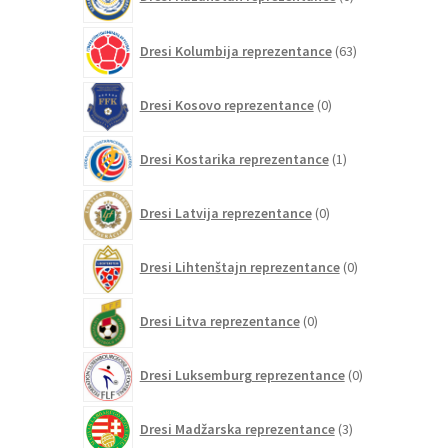
izdelkov
63
Dresi Kolumbija reprezentance
63
izdelkov
0
Dresi Kosovo reprezentance
0
izdelkov
1
Dresi Kostarika reprezentance
1
izdelek
0
Dresi Latvija reprezentance
0
izdelkov
0
Dresi Lihtenštajn reprezentance
0
izdelkov
0
Dresi Litva reprezentance
0
izdelkov
0
Dresi Luksemburg reprezentance
0
izdelkov
3
Dresi Madžarska reprezentance
3
izdelki