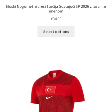
Moški Nogometni dresi Turčija Gostujoči SP 2026 z lastnim
imenom
€
34.00
Ta
Select options
izdelek
ima
več
različic.
Možnosti
lahko
izberete
na
strani
izdelka