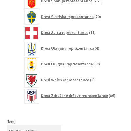
Dresi Španija reprezentance
265
izdelkov
20
Dresi Švedska reprezentance
20
izdelkov
11
Dresi Švica reprezentance
11
izdelkov
4
Dresi Ukrajina reprezentance
4
izdelki
20
Dresi Urugvaj reprezentance
20
izdelkov
5
Dresi Wales reprezentance
5
izdelkov
86
Dresi Združene države reprezentance
86
izdelkov
Name