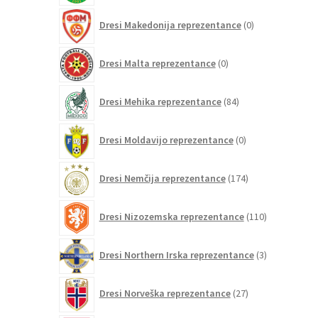
0
Dresi Makedonija reprezentance
0
izdelkov
0
Dresi Malta reprezentance
0
izdelkov
84
Dresi Mehika reprezentance
84
izdelkov
0
Dresi Moldavijo reprezentance
0
izdelkov
174
Dresi Nemčija reprezentance
174
izdelkov
110
Dresi Nizozemska reprezentance
110
izdelkov
3
Dresi Northern Irska reprezentance
3
izdelki
27
Dresi Norveška reprezentance
27
izdelkov