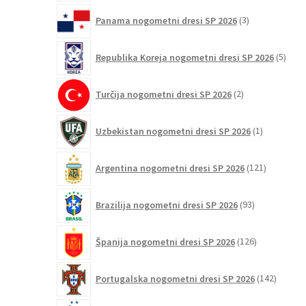
3
Panama nogometni dresi SP 2026
3
izdelki
5
Republika Koreja nogometni dresi SP 2026
5
izdel
2
Turčija nogometni dresi SP 2026
2
izdelka
1
Uzbekistan nogometni dresi SP 2026
1
izdelek
121
Argentina nogometni dresi SP 2026
121
izdelkov
93
Brazilija nogometni dresi SP 2026
93
izdelkov
126
Španija nogometni dresi SP 2026
126
izdelkov
142
Portugalska nogometni dresi SP 2026
142
izdelko