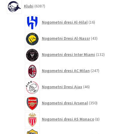
6387
Klubi
6387
izdelkov
16
Nogometni dresi Al-Hilal
16
izdelkov
43
Nogometni Dresi Al-Nassr
43
izdelkov
132
Nogometni dresi Inter Miami
132
izdelkov
247
Nogometni dresi AC Milan
247
izdelkov
46
Nogometni Dresi Ajax
46
izdelkov
350
Nogometni dresi Arsenal
350
izdelkov
8
Nogometni dresi AS Monaco
8
izdelkov
124