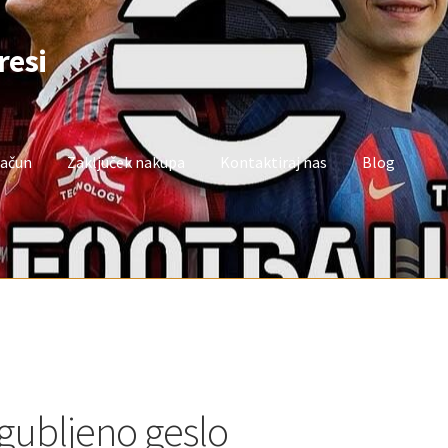
resi
račun
Zaključek nakupa
Kontaktiraj nas
Blog
oj račun
Trgovina
Zaključek nakupa
zgubljeno geslo