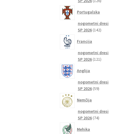
126
SP 2026
126
izdelkov
Portugalska
nogometni dresi
142
SP 2026
142
izdelkov
Francija
nogometni dresi
121
SP 2026
121
izdelkov
Anglija
nogometni dresi
59
SP 2026
59
izdelkov
Nemčija
nogometni dresi
74
SP 2026
74
izdelkov
Mehika