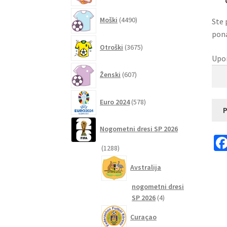
4490
Moški
4490
Ste 
izdelkov
pona
3675
Otroški
3675
izdelkov
Upor
607
Ženski
607
izdelkov
578
Euro 2024
578
izdelkov
P
Nogometni dresi SP 2026
1288
1288
izdelkov
Avstralija
nogometni dresi
4
SP 2026
4
izdelki
Curaçao