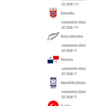
23
SP 2026
23
izdelkov
Norveška
nogometni dresi
25
SP 2026
25
izdelkov
Nova Zelandija
nogometni dresi
4
SP 2026
4
izdelki
Panama
nogometni dresi
3
SP 2026
3
izdelki
Republika Koreja
nogometni dresi
5
SP 2026
5
izdelkov
Turčija