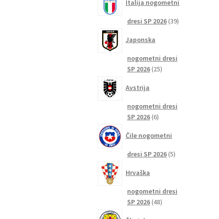
Italija nogometni
39
dresi SP 2026
39
izdelkov
Japonska
nogometni dresi
25
SP 2026
25
izdelkov
Avstrija
nogometni dresi
6
SP 2026
6
izdelkov
Čile nogometni
5
dresi SP 2026
5
izdelkov
Hrvaška
nogometni dresi
48
SP 2026
48
izdelkov