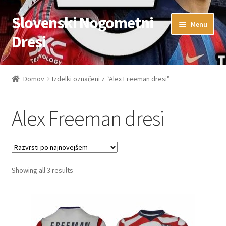
Slovenski Nogometni
Skip
Skip
Menu
to
to
Dresi
navigation
content
Domov
Domov
Izdelki označeni z “Alex Freeman dresi”
Blog
Alex Freeman dresi
FAQs
Kontaktiraj nas
Sorted
Showing all 3 results
Košarica
by
latest
Moj račun
Trgovina