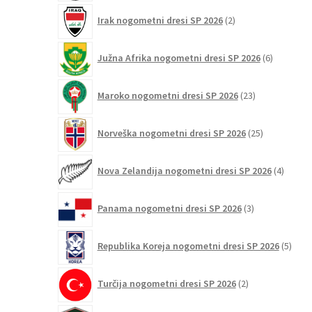
2
Irak nogometni dresi SP 2026
2
izdelka
6
Južna Afrika nogometni dresi SP 2026
6
izdelkov
23
Maroko nogometni dresi SP 2026
23
izdelkov
25
Norveška nogometni dresi SP 2026
25
izdelkov
4
Nova Zelandija nogometni dresi SP 2026
4
izdelki
3
Panama nogometni dresi SP 2026
3
izdelki
5
Republika Koreja nogometni dresi SP 2026
5
izdel
2
Turčija nogometni dresi SP 2026
2
izdelka
1