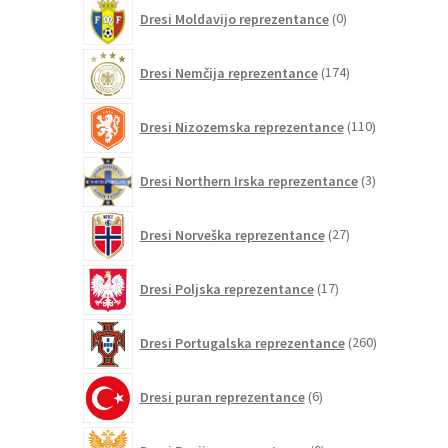
0
Dresi Moldavijo reprezentance
0
izdelkov
174
Dresi Nemčija reprezentance
174
izdelkov
110
Dresi Nizozemska reprezentance
110
izdelkov
3
Dresi Northern Irska reprezentance
3
izdelki
27
Dresi Norveška reprezentance
27
izdelkov
17
Dresi Poljska reprezentance
17
izdelkov
260
Dresi Portugalska reprezentance
260
izdelkov
6
Dresi puran reprezentance
6
izdelkov
0