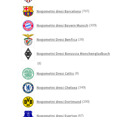
707
Nogometni dresi Barcelona
707
izdelkov
309
Nogometni dresi Bayern Munich
309
izdelkov
26
Nogometni Dresi Benfica
26
izdelkov
Nogometni Dresi Borussia Monchengladbach
8
8
izdelkov
8
Nogometni Dresi Celtic
8
izdelkov
349
Nogometni dresi Chelsea
349
izdelkov
200
Nogometni dresi Dortmund
200
izdelkov
67
Nogometni dresi Everton
67