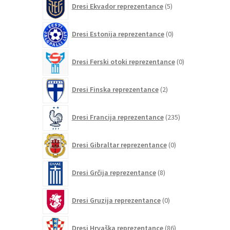
Dresi Ekvador reprezentance
5
izdelkov
0
Dresi Estonija reprezentance
0
izdelkov
0
Dresi Ferski otoki reprezentance
0
izdelkov
2
Dresi Finska reprezentance
2
izdelka
235
Dresi Francija reprezentance
235
izdelkov
0
Dresi Gibraltar reprezentance
0
izdelkov
8
Dresi Grčija reprezentance
8
izdelkov
0
Dresi Gruzija reprezentance
0
izdelkov
86
Dresi Hrvaška reprezentance
86