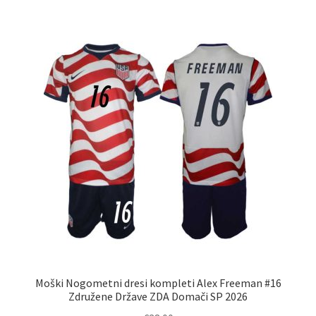
več
različic.
Možnosti
lahko
izberete
na
strani
izdelka
Moški Nogometni dresi kompleti Alex Freeman #16
Združene Države ZDA Domači SP 2026