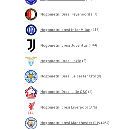
izdelkov
13
Nogometni Dresi Feyenoord
13
izdelkov
218
Nogometni dresi Inter Milan
218
izdelkov
184
Nogometni dresi Juventus
184
izdelkov
4
Nogometni Dresi Lazio
4
izdelki
0
Nogometni Dresi Leicester City
0
izdelkov
4
Nogometni Dresi Lille OSC
4
izdelki
376
Nogometni dresi Liverpool
376
izdelkov
464
Nogometni dresi Manchester City
464
izdelkov