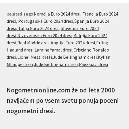
Related Tags
:
Nemčija Euro 2024 dresi
,
Francija Euro 2024
dresi
,
Portugalska Euro 2024 dresi
,
Španija Euro 2024
dresi
,
Italija Euro 2024 dresi
,
Slovenija Euro 2024
dresi
,
Nizozemska Euro 2024 dresi
,
Belgija Euro 2024
dresi
,
Real Madrid dres
,
Anglija Euro 2024 dresi
,
Erling
Haaland dresi
,
Lamine Yamal dresi
,
Cristiano Ronaldo
dresi
,
Lionel Messi dresi
,
Jude Bellingham dresi
,
Kylian
Mbappe dresi
,
Jude Bellingham dresi
,
Paez Gavi dresi
Nogometnionline.com že od leta 2000
navijačem po vsem svetu ponuja poceni
nogometni dresi.