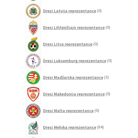
0
Dresi Latvija reprezentance
0
izdelkov
0
Dresi Lihtenštajn reprezentance
0
izdelkov
0
Dresi Litva reprezentance
0
izdelkov
0
Dresi Luksemburg reprezentance
0
izdelkov
3
Dresi Madžarska reprezentance
3
izdelki
0
Dresi Makedonija reprezentance
0
izdelkov
0
Dresi Malta reprezentance
0
izdelkov
84
Dresi Mehika reprezentance
84
izdelkov