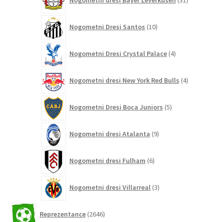
Nogometni dresi Bayer Leverkusen
31
izdelkov
10
Nogometni Dresi Santos
10
izdelkov
4
Nogometni Dresi Crystal Palace
4
izdelki
4
Nogometni dresi New York Red Bulls
4
izdelki
5
Nogometni Dresi Boca Juniors
5
izdelkov
9
Nogometni dresi Atalanta
9
izdelkov
6
Nogometni dresi Fulham
6
izdelkov
3
Nogometni dresi Villarreal
3
izdelki
2646
Reprezentance
2646
izdelkov