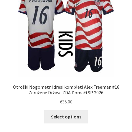
Zaključek nakupa
Otroški Nogometni dresi kompleti Alex Freeman #16
Združene Države ZDA Domači SP 2026
€
35.00
Ta
Select options
izdelek
ima