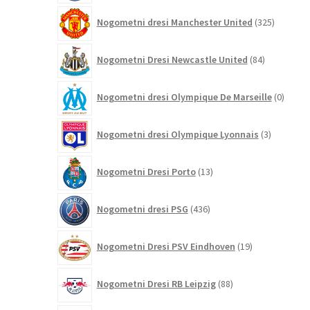
325
Nogometni dresi Manchester United
325
izdelkov
84
Nogometni Dresi Newcastle United
84
izdelkov
0
Nogometni dresi Olympique De Marseille
0
izdelk
3
Nogometni dresi Olympique Lyonnais
3
izdelki
13
Nogometni Dresi Porto
13
izdelkov
436
Nogometni dresi PSG
436
izdelkov
19
Nogometni Dresi PSV Eindhoven
19
izdelkov
88
Nogometni Dresi RB Leipzig
88
izdelkov