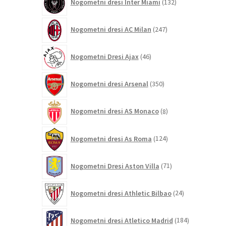
Nogometni dresi Inter Miami
132
izdelkov
247
Nogometni dresi AC Milan
247
izdelkov
46
Nogometni Dresi Ajax
46
izdelkov
350
Nogometni dresi Arsenal
350
izdelkov
8
Nogometni dresi AS Monaco
8
izdelkov
124
Nogometni dresi As Roma
124
izdelkov
71
Nogometni Dresi Aston Villa
71
izdelkov
24
Nogometni dresi Athletic Bilbao
24
izdelkov
184
Nogometni dresi Atletico Madrid
184
izdelkov