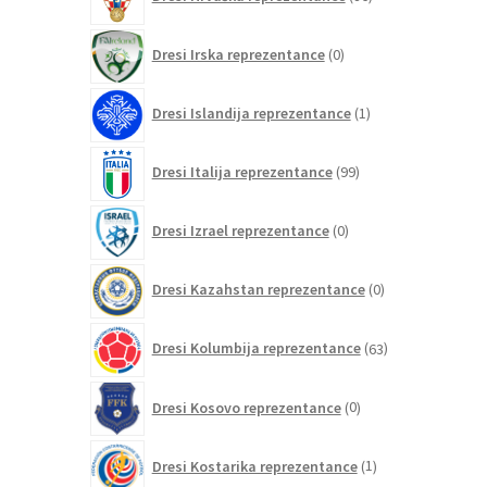
izdelkov
0
Dresi Irska reprezentance
0
izdelkov
1
Dresi Islandija reprezentance
1
izdelek
99
Dresi Italija reprezentance
99
izdelkov
0
Dresi Izrael reprezentance
0
izdelkov
0
Dresi Kazahstan reprezentance
0
izdelkov
63
Dresi Kolumbija reprezentance
63
izdelkov
0
Dresi Kosovo reprezentance
0
izdelkov
1
Dresi Kostarika reprezentance
1
izdelek