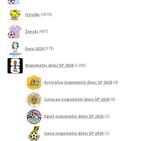
izdelkov
3670
Otroški
3670
izdelkov
607
Ženski
607
izdelkov
578
Euro 2024
578
izdelkov
1288
Nogometni dresi SP 2026
1288
izdelkov
4
Avstralija nogometni dresi SP 2026
4
izdelki
6
Curaçao nogometni dresi SP 2026
6
izdelkov
2
Egipt nogometni dresi SP 2026
2
izdelka
2
Gana nogometni dresi SP 2026
2
izdelka