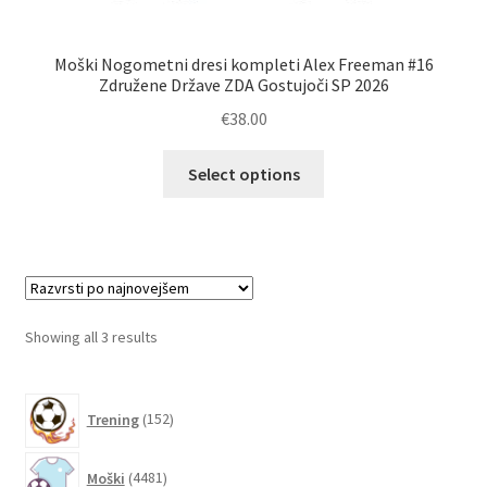
Moški Nogometni dresi kompleti Alex Freeman #16
Združene Države ZDA Gostujoči SP 2026
€
38.00
Ta
Select options
izdelek
ima
več
različic.
Možnosti
lahko
Sorted
Showing all 3 results
izberete
by
na
latest
152
strani
Trening
152
izdelkov
izdelka
4481
Moški
4481