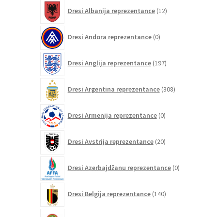
12
Dresi Albanija reprezentance
12
izdelkov
0
Dresi Andora reprezentance
0
izdelkov
197
Dresi Anglija reprezentance
197
izdelkov
308
Dresi Argentina reprezentance
308
izdelkov
0
Dresi Armenija reprezentance
0
izdelkov
20
Dresi Avstrija reprezentance
20
izdelkov
0
Dresi Azerbajdžanu reprezentance
0
izdelkov
140
Dresi Belgija reprezentance
140
izdelkov
0