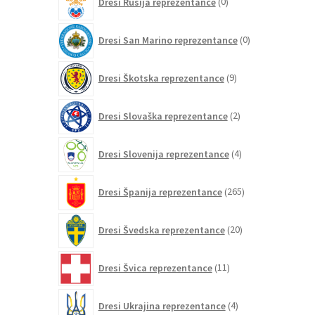
Dresi Rusija reprezentance
0
izdelkov
0
Dresi San Marino reprezentance
0
izdelkov
9
Dresi Škotska reprezentance
9
izdelkov
2
Dresi Slovaška reprezentance
2
izdelka
4
Dresi Slovenija reprezentance
4
izdelki
265
Dresi Španija reprezentance
265
izdelkov
20
Dresi Švedska reprezentance
20
izdelkov
11
Dresi Švica reprezentance
11
izdelkov
4
Dresi Ukrajina reprezentance
4
izdelki