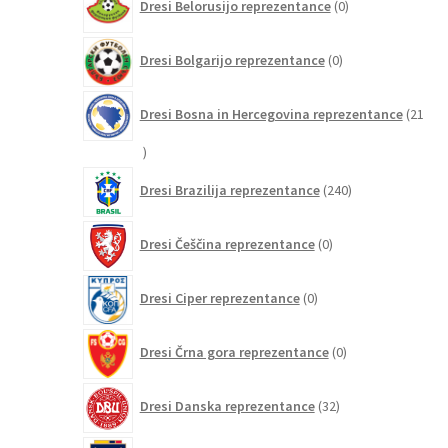
Dresi Belorusijo reprezentance
0
izdelkov
0
Dresi Bolgarijo reprezentance
0
izdelkov
Dresi Bosna in Hercegovina reprezentance
21
21
izdelkov
240
Dresi Brazilija reprezentance
240
izdelkov
0
Dresi Češčina reprezentance
0
izdelkov
0
Dresi Ciper reprezentance
0
izdelkov
0
Dresi Črna gora reprezentance
0
izdelkov
32
Dresi Danska reprezentance
32
izdelkov
5