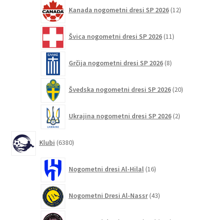
12
Kanada nogometni dresi SP 2026
12
izdelkov
11
Švica nogometni dresi SP 2026
11
izdelkov
8
Grčija nogometni dresi SP 2026
8
izdelkov
20
Švedska nogometni dresi SP 2026
20
izdelkov
2
Ukrajina nogometni dresi SP 2026
2
izdelka
6380
Klubi
6380
izdelkov
16
Nogometni dresi Al-Hilal
16
izdelkov
43
Nogometni Dresi Al-Nassr
43
izdelkov
132