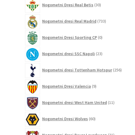
30
Nogometni Dresi Real Betis
30
izdelkov
733
Nogometni dresi Real Madrid
733
izdelkov
0
Nogometni Dresi Sporting CP
0
izdelkov
23
Nogometni dresi SSC Napoli
23
izdelkov
256
Nogometni dresi Tottenham Hotspur
256
izdelko
9
Nogometni Dresi Valencia
9
izdelkov
11
Nogometni dresi West Ham United
11
izdelkov
60
Nogometni Dresi Wolves
60
izdelkov
31