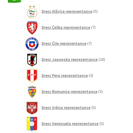
5
Dresi Alžirija reprezentance
5
izdelkov
7
Dresi Češka reprezentance
7
izdelkov
7
Dresi Čile reprezentance
7
izdelkov
28
Dresi Japonska reprezentance
28
izdelkov
3
Dresi Peru reprezentance
3
izdelki
3
Dresi Romunija reprezentance
3
izdelki
5
Dresi Srbija reprezentance
5
izdelkov
5
Dresi Venezuela reprezentance
5
izdelkov