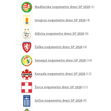
1
Madžarska nogometni dresi SP 2026
1
izdelek
4
Urugvaj nogometni dresi SP 2026
4
izdelki
6
Alžirija nogometni dresi SP 2026
6
izdelkov
4
Češka nogometni dresi SP 2026
4
izdelki
16
Senegal nogometni dresi SP 2026
16
izdelkov
12
Kanada nogometni dresi SP 2026
12
izdelkov
11
Švica nogometni dresi SP 2026
11
izdelkov
8
Grčija nogometni dresi SP 2026
8
izdelkov
20