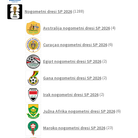
1288
Nogometni dresi SP 2026
1288
izdelkov
4
Avstralija nogometni dresi SP 2026
4
izdelki
6
Curaçao nogometni dresi SP 2026
6
izdelkov
2
Egipt nogometni dresi SP 2026
2
izdelka
2
Gana nogometni dresi SP 2026
2
izdelka
2
Irak nogometni dresi SP 2026
2
izdelka
6
Južna Afrika nogometni dresi SP 2026
6
izdelkov
23
Maroko nogometni dresi SP 2026
23
izdelkov