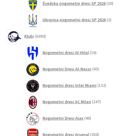
Švedska nogometni dresi SP 2026
20
izdelkov
2
Ukrajina nogometni dresi SP 2026
2
izdelka
6380
Klubi
6380
izdelkov
16
Nogometni dresi Al-Hilal
16
izdelkov
43
Nogometni Dresi Al-Nassr
43
izdelkov
132
Nogometni dresi Inter Miami
132
izdelkov
247
Nogometni dresi AC Milan
247
izdelkov
46
Nogometni Dresi Ajax
46
izdelkov
350
Nogometni dresi Arsenal
350