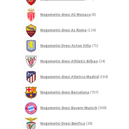
izdelkov
8
Nogometni dresi AS Monaco
8
izdelkov
124
Nogometni dresi As Roma
124
izdelkov
71
Nogometni Dresi Aston Villa
71
izdelkov
24
Nogometni dresi Athletic Bilbao
24
izdelkov
184
Nogometni dresi Atletico Madrid
184
izdelkov
707
Nogometni dresi Barcelona
707
izdelkov
309
Nogometni dresi Bayern Munich
309
izdelkov
26
Nogometni Dresi Benfica
26
izdelkov