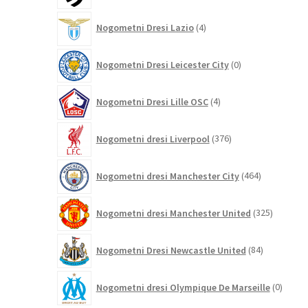
4
Nogometni Dresi Lazio
4
izdelki
0
Nogometni Dresi Leicester City
0
izdelkov
4
Nogometni Dresi Lille OSC
4
izdelki
376
Nogometni dresi Liverpool
376
izdelkov
464
Nogometni dresi Manchester City
464
izdelkov
325
Nogometni dresi Manchester United
325
izdelkov
84
Nogometni Dresi Newcastle United
84
izdelkov
0
Nogometni dresi Olympique De Marseille
0
izdelk