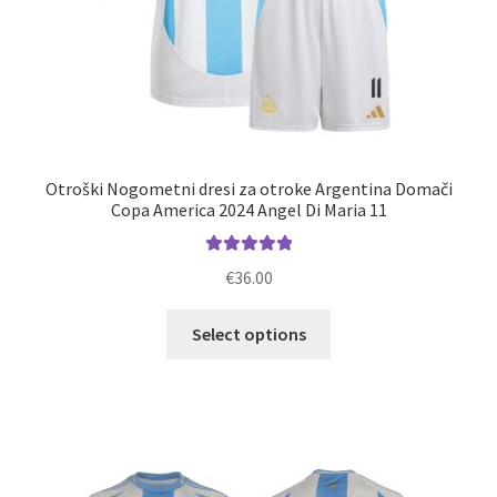
Otroški Nogometni dresi za otroke Argentina Domači
Copa America 2024 Angel Di Maria 11
Ocenjeno
€
36.00
5.00
od 5
Ta
Select options
izdelek
ima
več
različic.
Možnosti
lahko