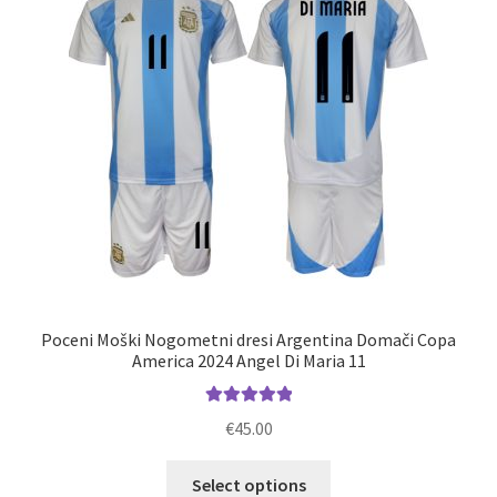
izberete
na
strani
izdelka
Poceni Moški Nogometni dresi Argentina Domači Copa
America 2024 Angel Di Maria 11
Ocenjeno
€
45.00
5.00
od 5
Ta
Select options