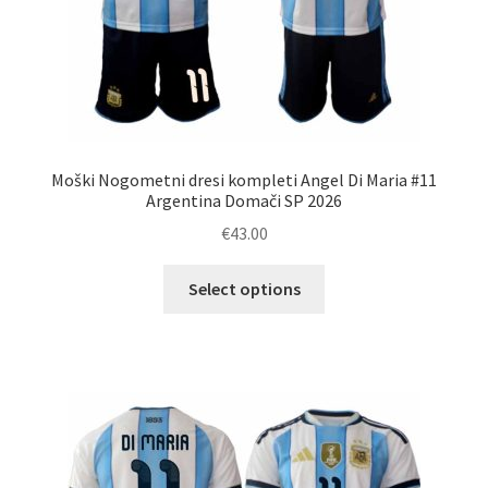
Moški Nogometni dresi kompleti Angel Di Maria #11
Argentina Domači SP 2026
€
43.00
Ta
Select options
izdelek
ima
več
različic.
Možnosti
lahko
izberete