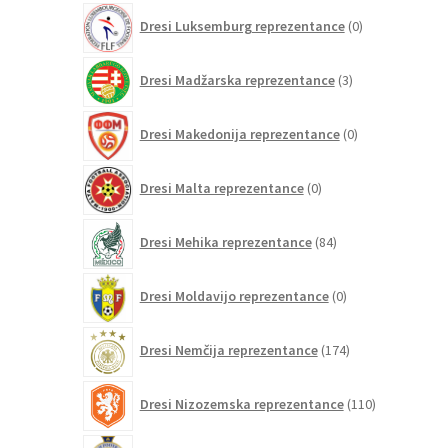
0
Dresi Luksemburg reprezentance
0
izdelkov
3
Dresi Madžarska reprezentance
3
izdelki
0
Dresi Makedonija reprezentance
0
izdelkov
0
Dresi Malta reprezentance
0
izdelkov
84
Dresi Mehika reprezentance
84
izdelkov
0
Dresi Moldavijo reprezentance
0
izdelkov
174
Dresi Nemčija reprezentance
174
izdelkov
110
Dresi Nizozemska reprezentance
110
izdelkov
3