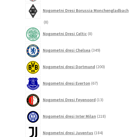
Nogometni Dresi Borussia Monchengladbach
8
8
izdelkov
8
Nogometni Dresi Celtic
8
izdelkov
349
Nogometni dresi Chelsea
349
izdelkov
200
Nogometni dresi Dortmund
200
izdelkov
67
Nogometni dresi Everton
67
izdelkov
13
Nogometni Dresi Feyenoord
13
izdelkov
218
Nogometni dresi Inter Milan
218
izdelkov
184
Nogometni dresi Juventus
184
izdelkov