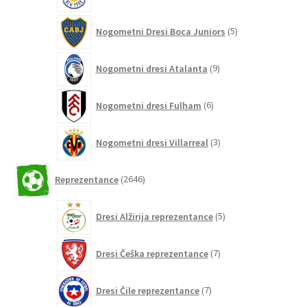
izdelki
5
Nogometni Dresi Boca Juniors
5
izdelkov
9
Nogometni dresi Atalanta
9
izdelkov
6
Nogometni dresi Fulham
6
izdelkov
3
Nogometni dresi Villarreal
3
izdelki
2646
Reprezentance
2646
izdelkov
5
Dresi Alžirija reprezentance
5
izdelkov
7
Dresi Češka reprezentance
7
izdelkov
7
Dresi Čile reprezentance
7
izdelkov