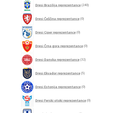
izdelkov
240
Dresi Brazilija reprezentance
240
izdelkov
0
Dresi Češčina reprezentance
0
izdelkov
0
Dresi Ciper reprezentance
0
izdelkov
0
Dresi Črna gora reprezentance
0
izdelkov
32
Dresi Danska reprezentance
32
izdelkov
5
Dresi Ekvador reprezentance
5
izdelkov
0
Dresi Estonija reprezentance
0
izdelkov
0
Dresi Ferski otoki reprezentance
0
izdelkov
2