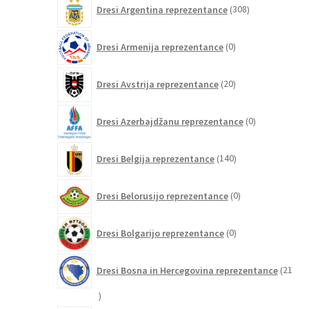
308
Dresi Argentina reprezentance
308
izdelkov
0
Dresi Armenija reprezentance
0
izdelkov
20
Dresi Avstrija reprezentance
20
izdelkov
0
Dresi Azerbajdžanu reprezentance
0
izdelkov
140
Dresi Belgija reprezentance
140
izdelkov
0
Dresi Belorusijo reprezentance
0
izdelkov
0
Dresi Bolgarijo reprezentance
0
izdelkov
Dresi Bosna in Hercegovina reprezentance
21
21