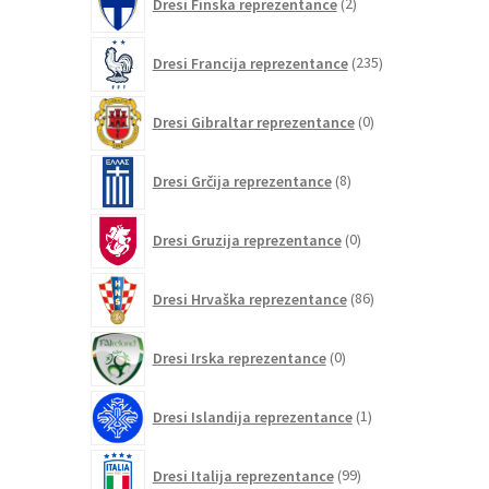
Dresi Finska reprezentance
2
izdelka
235
Dresi Francija reprezentance
235
izdelkov
0
Dresi Gibraltar reprezentance
0
izdelkov
8
Dresi Grčija reprezentance
8
izdelkov
0
Dresi Gruzija reprezentance
0
izdelkov
86
Dresi Hrvaška reprezentance
86
izdelkov
0
Dresi Irska reprezentance
0
izdelkov
1
Dresi Islandija reprezentance
1
izdelek
99
Dresi Italija reprezentance
99
izdelkov