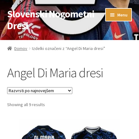
Slovenski Nogometni
Skip
Skip
Menu
to
to
Dresi
navigation
content
Domov
Domov
Izdelki označeni z “Angel Di Maria dresi”
Blog
Angel Di Maria dresi
FAQs
Kontaktiraj nas
Sorted
Showing all 9 results
Košarica
by
latest
Moj račun
Trgovina