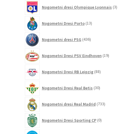
3
Nogometni dresi Olympique Lyonnais
3
izdelki
13
Nogometni Dresi Porto
13
izdelkov
436
Nogometni dresi PSG
436
izdelkov
19
Nogometni Dresi PSV Eindhoven
19
izdelkov
88
Nogometni Dresi RB Leipzig
88
izdelkov
30
Nogometni Dresi Real Betis
30
izdelkov
733
Nogometni dresi Real Madrid
733
izdelkov
0
Nogometni Dresi Sporting CP
0
izdelkov
23