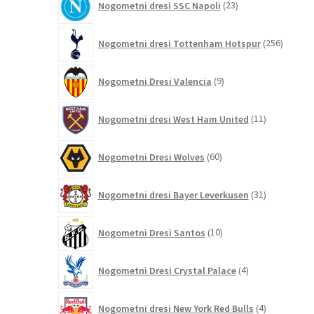
Nogometni dresi SSC Napoli
23
izdelkov
256
Nogometni dresi Tottenham Hotspur
256
izdelko
9
Nogometni Dresi Valencia
9
izdelkov
11
Nogometni dresi West Ham United
11
izdelkov
60
Nogometni Dresi Wolves
60
izdelkov
31
Nogometni dresi Bayer Leverkusen
31
izdelkov
10
Nogometni Dresi Santos
10
izdelkov
4
Nogometni Dresi Crystal Palace
4
izdelki
4
Nogometni dresi New York Red Bulls
4