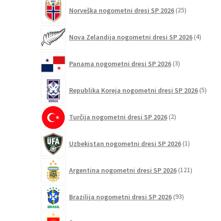
25
Norveška nogometni dresi SP 2026
25
izdelkov
4
Nova Zelandija nogometni dresi SP 2026
4
izdelki
3
Panama nogometni dresi SP 2026
3
izdelki
5
Republika Koreja nogometni dresi SP 2026
5
izdel
2
Turčija nogometni dresi SP 2026
2
izdelka
1
Uzbekistan nogometni dresi SP 2026
1
izdelek
121
Argentina nogometni dresi SP 2026
121
izdelkov
93
Brazilija nogometni dresi SP 2026
93
izdelkov
126