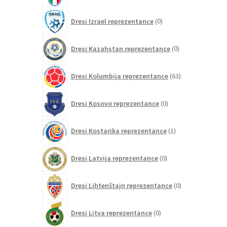
0
Dresi Izrael reprezentance
0
izdelkov
0
Dresi Kazahstan reprezentance
0
izdelkov
63
Dresi Kolumbija reprezentance
63
izdelkov
0
Dresi Kosovo reprezentance
0
izdelkov
1
Dresi Kostarika reprezentance
1
izdelek
0
Dresi Latvija reprezentance
0
izdelkov
0
Dresi Lihtenštajn reprezentance
0
izdelkov
0
Dresi Litva reprezentance
0
izdelkov