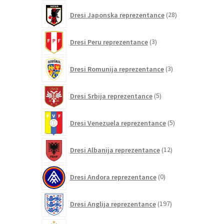
28
Dresi Japonska reprezentance
28
izdelkov
3
Dresi Peru reprezentance
3
izdelki
3
Dresi Romunija reprezentance
3
izdelki
5
Dresi Srbija reprezentance
5
izdelkov
5
Dresi Venezuela reprezentance
5
izdelkov
12
Dresi Albanija reprezentance
12
izdelkov
0
Dresi Andora reprezentance
0
izdelkov
197
Dresi Anglija reprezentance
197
izdelkov