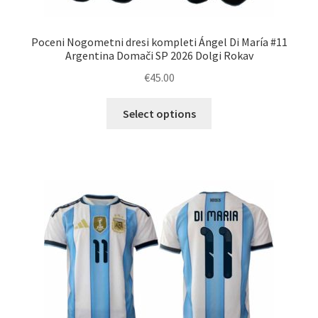
Poceni Nogometni dresi kompleti Ángel Di María #11
Argentina Domači SP 2026 Dolgi Rokav
€
45.00
Ta
Select options
izdelek
ima
več
različic.
Možnosti
lahko
izberete
na
strani
izdelka