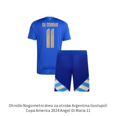
več
različic.
Možnosti
lahko
izberete
na
strani
izdelka
Otroški Nogometni dresi za otroke Argentina Gostujoči
Copa America 2024 Angel Di Maria 11