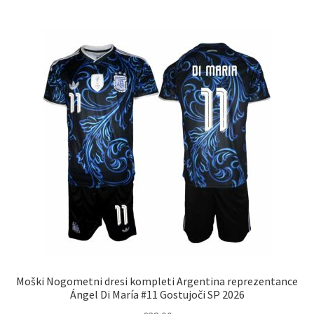
več
različic.
Možnosti
lahko
izberete
na
strani
izdelka
Moški Nogometni dresi kompleti Argentina reprezentance
Ángel Di María #11 Gostujoči SP 2026