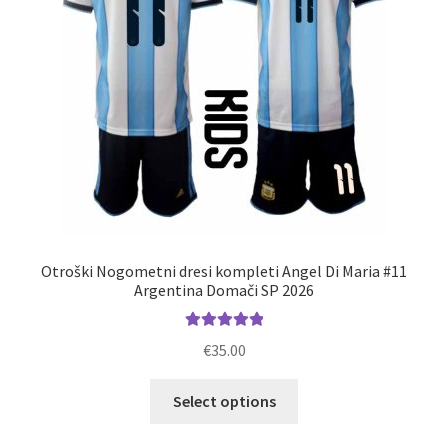
na
strani
izdelka
Otroški Nogometni dresi kompleti Angel Di Maria #11
Argentina Domači SP 2026
Ocenjeno
€
35.00
5.00
od 5
Ta
Select options
izdelek
ima