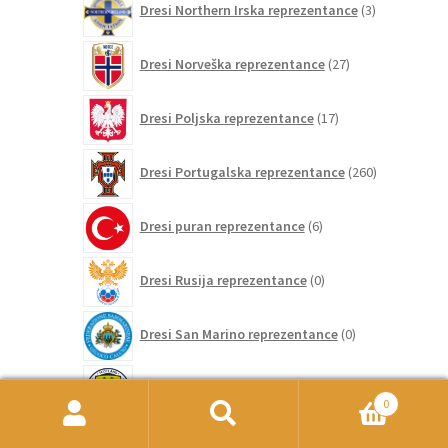
Dresi Northern Irska reprezentance
3
izdelki
27
Dresi Norveška reprezentance
27
izdelkov
17
Dresi Poljska reprezentance
17
izdelkov
260
Dresi Portugalska reprezentance
260
izdelkov
6
Dresi puran reprezentance
6
izdelkov
0
Dresi Rusija reprezentance
0
izdelkov
0
Dresi San Marino reprezentance
0
izdelkov
9
Dresi Škotska reprezentance
9
izdelkov
0
Išči:
Iskanje
2
Dresi Slovaška reprezentance
2