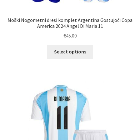
Moški Nogometni dresi komplet Argentina Gostujoči Copa
America 2024 Angel Di Maria 11
€
45.00
Ta
Select options
izdelek
ima
več
različic.
Možnosti
lahko
izberete
na
strani
izdelka