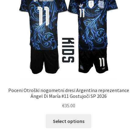
Zaključek nakupa
Poceni Otroški nogometni dresi Argentina reprezentance
Ángel Di María #11 Gostujoči SP 2026
€
35.00
Ta
Select options
izdelek
ima