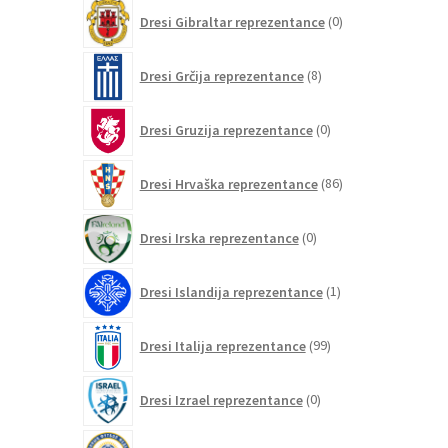
0
Dresi Gibraltar reprezentance
0
izdelkov
8
Dresi Grčija reprezentance
8
izdelkov
0
Dresi Gruzija reprezentance
0
izdelkov
86
Dresi Hrvaška reprezentance
86
izdelkov
0
Dresi Irska reprezentance
0
izdelkov
1
Dresi Islandija reprezentance
1
izdelek
99
Dresi Italija reprezentance
99
izdelkov
0
Dresi Izrael reprezentance
0
izdelkov
0