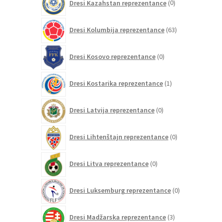
Dresi Kazahstan reprezentance
0
izdelkov
63
Dresi Kolumbija reprezentance
63
izdelkov
0
Dresi Kosovo reprezentance
0
izdelkov
1
Dresi Kostarika reprezentance
1
izdelek
0
Dresi Latvija reprezentance
0
izdelkov
0
Dresi Lihtenštajn reprezentance
0
izdelkov
0
Dresi Litva reprezentance
0
izdelkov
0
Dresi Luksemburg reprezentance
0
izdelkov
3
Dresi Madžarska reprezentance
3
izdelki