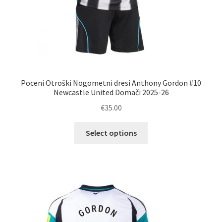
Poceni Otroški Nogometni dresi Anthony Gordon #10
Newcastle United Domači 2025-26
€
35.00
Ta
Select options
izdelek
ima
več
različic.
Možnosti
lahko
izberete