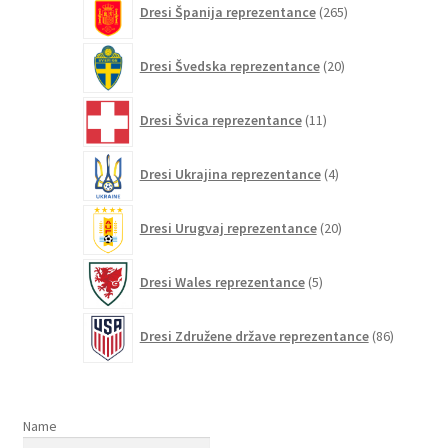
Dresi Španija reprezentance
265
izdelkov
20
Dresi Švedska reprezentance
20
izdelkov
11
Dresi Švica reprezentance
11
izdelkov
4
Dresi Ukrajina reprezentance
4
izdelki
20
Dresi Urugvaj reprezentance
20
izdelkov
5
Dresi Wales reprezentance
5
izdelkov
86
Dresi Združene države reprezentance
86
izdelkov
Name