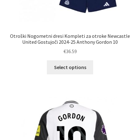
Otroški Nogometni dresi Kompleti za otroke Newcastle
United Gostujoči 2024-25 Anthony Gordon 10
€
36.59
Ta
Select options
izdelek
ima
več
različic.
Možnosti
lahko
izberete
na
strani