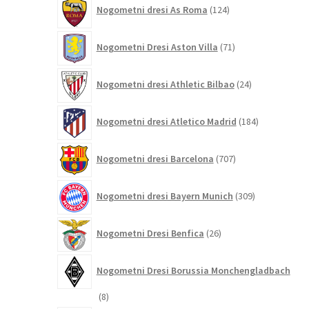
124
Nogometni dresi As Roma
124
izdelkov
71
Nogometni Dresi Aston Villa
71
izdelkov
24
Nogometni dresi Athletic Bilbao
24
izdelkov
184
Nogometni dresi Atletico Madrid
184
izdelkov
707
Nogometni dresi Barcelona
707
izdelkov
309
Nogometni dresi Bayern Munich
309
izdelkov
26
Nogometni Dresi Benfica
26
izdelkov
Nogometni Dresi Borussia Monchengladbach
8
8