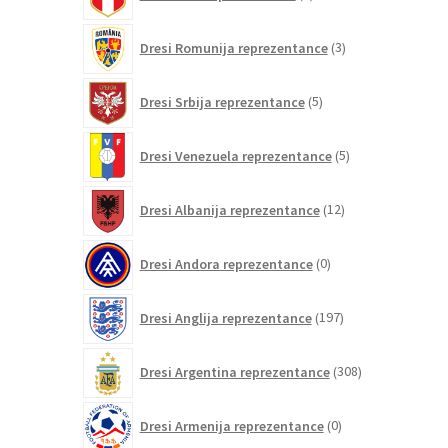
izdelki
3
Dresi Romunija reprezentance
3
izdelki
5
Dresi Srbija reprezentance
5
izdelkov
5
Dresi Venezuela reprezentance
5
izdelkov
12
Dresi Albanija reprezentance
12
izdelkov
0
Dresi Andora reprezentance
0
izdelkov
197
Dresi Anglija reprezentance
197
izdelkov
308
Dresi Argentina reprezentance
308
izdelkov
0
Dresi Armenija reprezentance
0
izdelkov