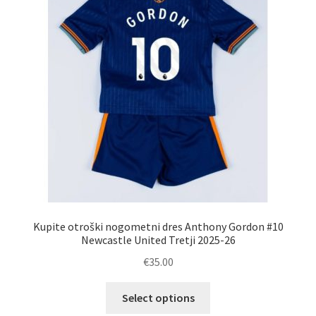
Zaključek nakupa
Kupite otroški nogometni dres Anthony Gordon #10
Newcastle United Tretji 2025-26
€
35.00
Ta
Select options
izdelek