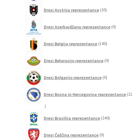
20
Dresi Avstrija reprezentance
20
izdelkov
0
Dresi Azerbajdžanu reprezentance
0
izdelkov
140
Dresi Belgija reprezentance
140
izdelkov
0
Dresi Belorusijo reprezentance
0
izdelkov
0
Dresi Bolgarijo reprezentance
0
izdelkov
Dresi Bosna in Hercegovina reprezentance
21
21
izdelkov
240
Dresi Brazilija reprezentance
240
izdelkov
0
Dresi Češčina reprezentance
0
izdelkov