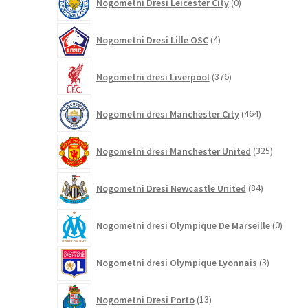
Nogometni Dresi Leicester City
0
izdelkov
4
Nogometni Dresi Lille OSC
4
izdelki
376
Nogometni dresi Liverpool
376
izdelkov
464
Nogometni dresi Manchester City
464
izdelkov
325
Nogometni dresi Manchester United
325
izdelkov
84
Nogometni Dresi Newcastle United
84
izdelkov
0
Nogometni dresi Olympique De Marseille
0
izdelk
3
Nogometni dresi Olympique Lyonnais
3
izdelki
13
Nogometni Dresi Porto
13
izdelkov