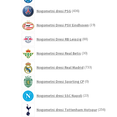
436
Nogometni dresi PSG
436
izdelkov
19
Nogometni Dresi PSV Eindhoven
19
izdelkov
88
Nogometni Dresi RB Leipzig
88
izdelkov
30
Nogometni Dresi Real Betis
30
izdelkov
733
Nogometni dresi Real Madrid
733
izdelkov
0
Nogometni Dresi Sporting CP
0
izdelkov
23
Nogometni dresi SSC Napoli
23
izdelkov
256
Nogometni dresi Tottenham Hotspur
256
izdelko