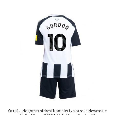
več
različic.
Možnosti
lahko
izberete
na
strani
izdelka
Otroški Nogometni dresi Kompleti za otroke Newcastle