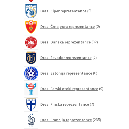
0
Dresi Ciper reprezentance
0
izdelkov
0
Dresi Črna gora reprezentance
0
izdelkov
32
Dresi Danska reprezentance
32
izdelkov
5
Dresi Ekvador reprezentance
5
izdelkov
0
Dresi Estonija reprezentance
0
izdelkov
0
Dresi Ferski otoki reprezentance
0
izdelkov
2
Dresi Finska reprezentance
2
izdelka
235
Dresi Francija reprezentance
235
izdelkov