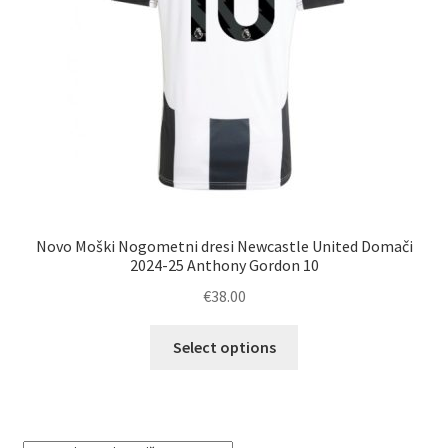
izdelka
Novo Moški Nogometni dresi Newcastle United Domači
2024-25 Anthony Gordon 10
€
38.00
Ta
Select options
izdelek
ima
več
različic.