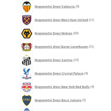
9
Nogometni Dresi Valencia
9
izdelkov
11
Nogometni dresi West Ham United
11
izdelkov
60
Nogometni Dresi Wolves
60
izdelkov
31
Nogometni dresi Bayer Leverkusen
31
izdelkov
10
Nogometni Dresi Santos
10
izdelkov
4
Nogometni Dresi Crystal Palace
4
izdelki
4
Nogometni dresi New York Red Bulls
4
izdelki
5
Nogometni Dresi Boca Juniors
5
izdelkov
9