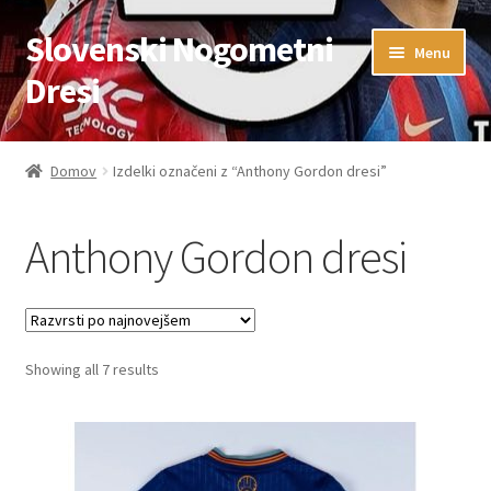
Slovenski Nogometni
Skip
Skip
Menu
to
to
Dresi
navigation
content
Domov
Domov
Izdelki označeni z “Anthony Gordon dresi”
Blog
Anthony Gordon dresi
FAQs
Kontaktiraj nas
Sorted
Showing all 7 results
Košarica
by
latest
Moj račun
Trgovina