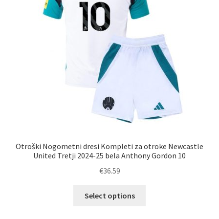
na
strani
izdelka
Otroški Nogometni dresi Kompleti za otroke Newcastle
United Tretji 2024-25 bela Anthony Gordon 10
€
36.59
Ta
Select options
izdelek
ima