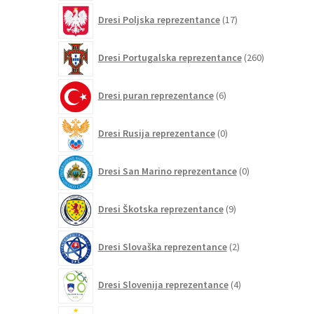
17
Dresi Poljska reprezentance
17
izdelkov
260
Dresi Portugalska reprezentance
260
izdelkov
6
Dresi puran reprezentance
6
izdelkov
0
Dresi Rusija reprezentance
0
izdelkov
0
Dresi San Marino reprezentance
0
izdelkov
9
Dresi Škotska reprezentance
9
izdelkov
2
Dresi Slovaška reprezentance
2
izdelka
4
Dresi Slovenija reprezentance
4
izdelki
265