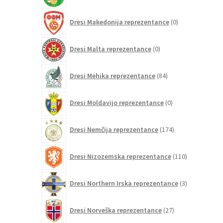
0
Dresi Makedonija reprezentance
0
izdelkov
0
Dresi Malta reprezentance
0
izdelkov
84
Dresi Mehika reprezentance
84
izdelkov
0
Dresi Moldavijo reprezentance
0
izdelkov
174
Dresi Nemčija reprezentance
174
izdelkov
110
Dresi Nizozemska reprezentance
110
izdelkov
3
Dresi Northern Irska reprezentance
3
izdelki
27
Dresi Norveška reprezentance
27
izdelkov