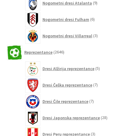
Nogometni dresi Atalanta
9
izdelkov
6
Nogometni dresi Fulham
6
izdelkov
3
Nogometni dresi Villarreal
3
izdelki
2646
Reprezentance
2646
izdelkov
5
Dresi Alžirija reprezentance
5
izdelkov
7
Dresi Češka reprezentance
7
izdelkov
7
Dresi Čile reprezentance
7
izdelkov
28
Dresi Japonska reprezentance
28
izdelkov
3
Dresi Peru reprezentance
3