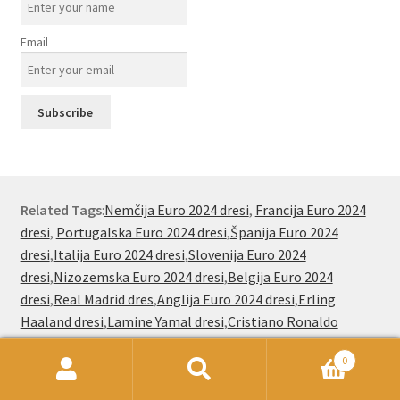
Email
Related Tags
:
Nemčija Euro 2024 dresi
,
Francija Euro 2024
dresi
,
Portugalska Euro 2024 dresi
,
Španija Euro 2024
dresi
,
Italija Euro 2024 dresi
,
Slovenija Euro 2024
dresi
,
Nizozemska Euro 2024 dresi
,
Belgija Euro 2024
dresi
,
Real Madrid dres
,
Anglija Euro 2024 dresi
,
Erling
Haaland dresi
,
Lamine Yamal dresi
,
Cristiano Ronaldo
dresi
,
Lionel Messi dresi
,
Jude Bellingham dresi
,
Kylian
0
Mbappe dresi
,
Jude Bellingham dresi
,
Paez Gavi dresi
Išči:
Iskanje