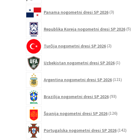
3
Panama nogometni dresi SP 2026
3
izdelki
5
Republika Koreja nogometni dresi SP 2026
5
izdel
2
Turčija nogometni dresi SP 2026
2
izdelka
1
Uzbekistan nogometni dresi SP 2026
1
izdelek
121
Argentina nogometni dresi SP 2026
121
izdelkov
93
Brazilija nogometni dresi SP 2026
93
izdelkov
126
Španija nogometni dresi SP 2026
126
izdelkov
142
Portugalska nogometni dresi SP 2026
142
izdelko