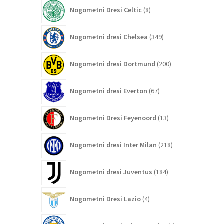
izdelkov
8
Nogometni Dresi Celtic
8
izdelkov
349
Nogometni dresi Chelsea
349
izdelkov
200
Nogometni dresi Dortmund
200
izdelkov
67
Nogometni dresi Everton
67
izdelkov
13
Nogometni Dresi Feyenoord
13
izdelkov
218
Nogometni dresi Inter Milan
218
izdelkov
184
Nogometni dresi Juventus
184
izdelkov
4
Nogometni Dresi Lazio
4
izdelki
0