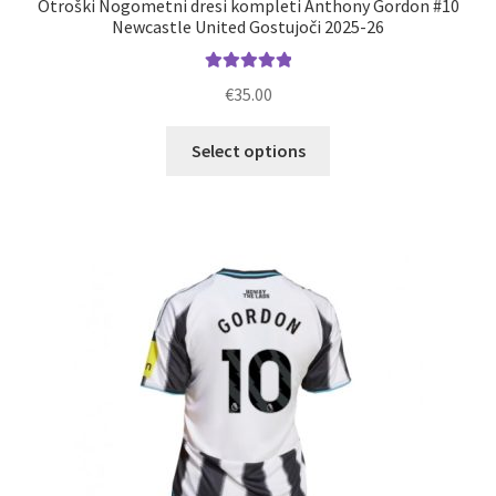
Otroški Nogometni dresi kompleti Anthony Gordon #10
Newcastle United Gostujoči 2025-26
Ocenjeno
€
35.00
5.00
od 5
Ta
Select options
izdelek
ima
več
različic.
Možnosti
lahko
izberete
na
strani
izdelka