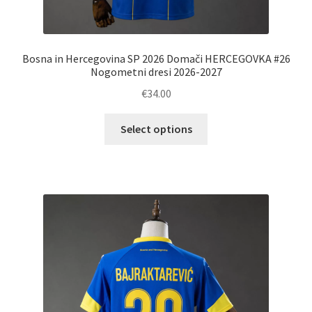
Bosna in Hercegovina SP 2026 Domači HERCEGOVKA #26
Nogometni dresi 2026-2027
€
34.00
Ta
Select options
izdelek
ima
več
različic.
Možnosti
lahko
izberete
na
strani
izdelka