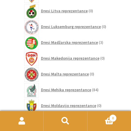
0
Dresi Litva reprezentance
0
izdelkov
0
Dresi Luksemburg reprezentance
0
izdelkov
3
Dresi Madžarska reprezentance
3
izdelki
0
Dresi Makedonija reprezentance
0
izdelkov
0
Dresi Malta reprezentance
0
izdelkov
84
Dresi Mehika reprezentance
84
izdelkov
0
Dresi Moldavijo reprezentance
0
izdelkov
174
0
Dresi Nemčija reprezentance
174
izdelkov
Išči:
Iskanje