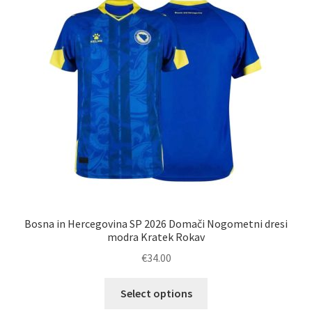
lahko
izberete
na
strani
izdelka
Bosna in Hercegovina SP 2026 Domači Nogometni dresi
modra Kratek Rokav
€
34.00
Ta
Select options
izdelek