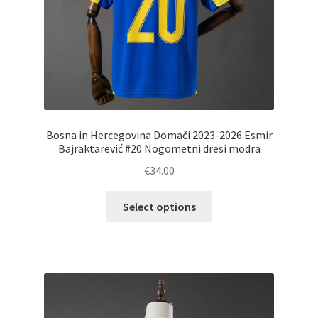
Bosna in Hercegovina Domači 2023-2026 Esmir
Bajraktarević #20 Nogometni dresi modra
€
34.00
Ta
Select options
izdelek
ima
več
različic.
Možnosti
lahko