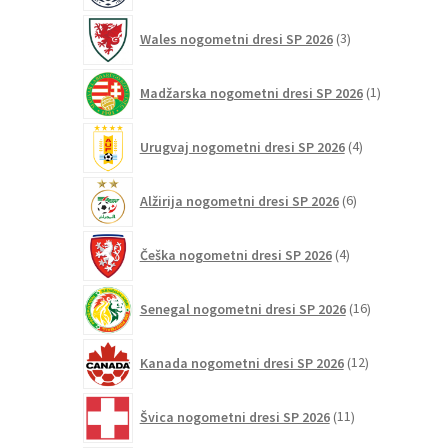
3
Wales nogometni dresi SP 2026
3
izdelki
1
Madžarska nogometni dresi SP 2026
1
izdelek
4
Urugvaj nogometni dresi SP 2026
4
izdelki
6
Alžirija nogometni dresi SP 2026
6
izdelkov
4
Češka nogometni dresi SP 2026
4
izdelki
16
Senegal nogometni dresi SP 2026
16
izdelkov
12
Kanada nogometni dresi SP 2026
12
izdelkov
11
Švica nogometni dresi SP 2026
11
izdelkov