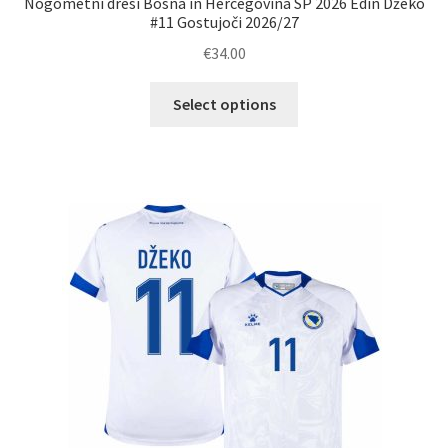
Nogometni dresi Bosna in Hercegovina SP 2026 Edin Džeko
#11 Gostujoči 2026/27
€
34.00
Ta
Select options
izdelek
ima
več
različic.
Možnosti
lahko
izberete
na
strani
izdelka