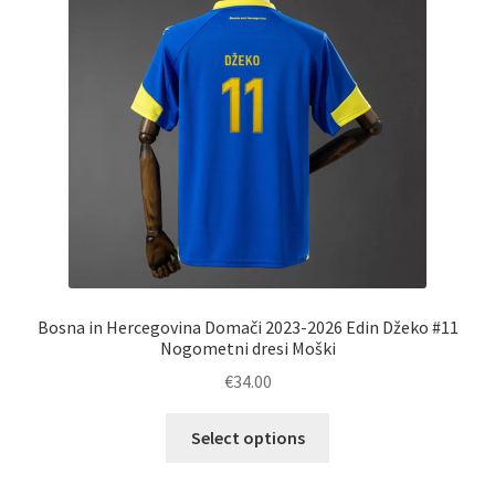
izberete
na
strani
izdelka
Bosna in Hercegovina Domači 2023-2026 Edin Džeko #11
Nogometni dresi Moški
€
34.00
Ta
Select options
izdelek
ima