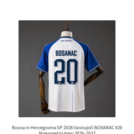
ima
več
različic.
Možnosti
lahko
izberete
na
strani
izdelka
Bosna in Hercegovina SP 2026 Gostujoči BOSANAC #20
Nogometni dresi 2026-2027