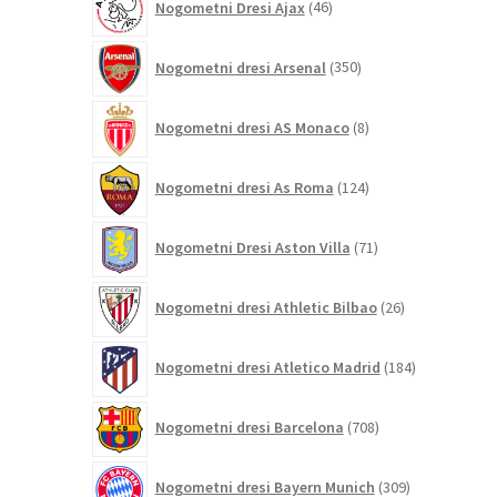
Nogometni Dresi Ajax
46
izdelkov
350
Nogometni dresi Arsenal
350
izdelkov
8
Nogometni dresi AS Monaco
8
izdelkov
124
Nogometni dresi As Roma
124
izdelkov
71
Nogometni Dresi Aston Villa
71
izdelkov
26
Nogometni dresi Athletic Bilbao
26
izdelkov
184
Nogometni dresi Atletico Madrid
184
izdelkov
708
Nogometni dresi Barcelona
708
izdelkov
309
Nogometni dresi Bayern Munich
309
izdelkov