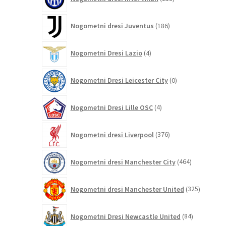
izdelkov
186
Nogometni dresi Juventus
186
izdelkov
4
Nogometni Dresi Lazio
4
izdelki
0
Nogometni Dresi Leicester City
0
izdelkov
4
Nogometni Dresi Lille OSC
4
izdelki
376
Nogometni dresi Liverpool
376
izdelkov
464
Nogometni dresi Manchester City
464
izdelkov
325
Nogometni dresi Manchester United
325
izdelkov
84
Nogometni Dresi Newcastle United
84
izdelkov