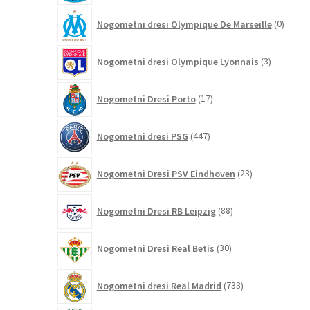
0
Nogometni dresi Olympique De Marseille
0
izdelk
3
Nogometni dresi Olympique Lyonnais
3
izdelki
17
Nogometni Dresi Porto
17
izdelkov
447
Nogometni dresi PSG
447
izdelkov
23
Nogometni Dresi PSV Eindhoven
23
izdelkov
88
Nogometni Dresi RB Leipzig
88
izdelkov
30
Nogometni Dresi Real Betis
30
izdelkov
733
Nogometni dresi Real Madrid
733
izdelkov