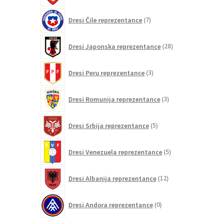
7
Dresi Čile reprezentance
7
izdelkov
28
Dresi Japonska reprezentance
28
izdelkov
3
Dresi Peru reprezentance
3
izdelki
3
Dresi Romunija reprezentance
3
izdelki
5
Dresi Srbija reprezentance
5
izdelkov
5
Dresi Venezuela reprezentance
5
izdelkov
12
Dresi Albanija reprezentance
12
izdelkov
0
Dresi Andora reprezentance
0
izdelkov