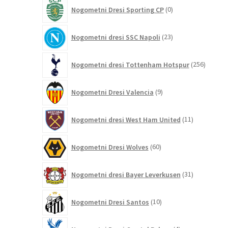
0
Nogometni Dresi Sporting CP
0
izdelkov
23
Nogometni dresi SSC Napoli
23
izdelkov
256
Nogometni dresi Tottenham Hotspur
256
izdelko
9
Nogometni Dresi Valencia
9
izdelkov
11
Nogometni dresi West Ham United
11
izdelkov
60
Nogometni Dresi Wolves
60
izdelkov
31
Nogometni dresi Bayer Leverkusen
31
izdelkov
10
Nogometni Dresi Santos
10
izdelkov
4