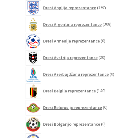
197
Dresi Anglija reprezentance
197
izdelkov
308
Dresi Argentina reprezentance
308
izdelkov
0
Dresi Armenija reprezentance
0
izdelkov
20
Dresi Avstrija reprezentance
20
izdelkov
0
Dresi Azerbajdžanu reprezentance
0
izdelkov
140
Dresi Belgija reprezentance
140
izdelkov
0
Dresi Belorusijo reprezentance
0
izdelkov
0
Dresi Bolgarijo reprezentance
0
izdelkov