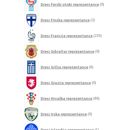
0
Dresi Ferski otoki reprezentance
0
izdelkov
2
Dresi Finska reprezentance
2
izdelka
235
Dresi Francija reprezentance
235
izdelkov
0
Dresi Gibraltar reprezentance
0
izdelkov
8
Dresi Grčija reprezentance
8
izdelkov
0
Dresi Gruzija reprezentance
0
izdelkov
86
Dresi Hrvaška reprezentance
86
izdelkov
0
Dresi Irska reprezentance
0
izdelkov
1
Dresi Islandija reprezentance
1