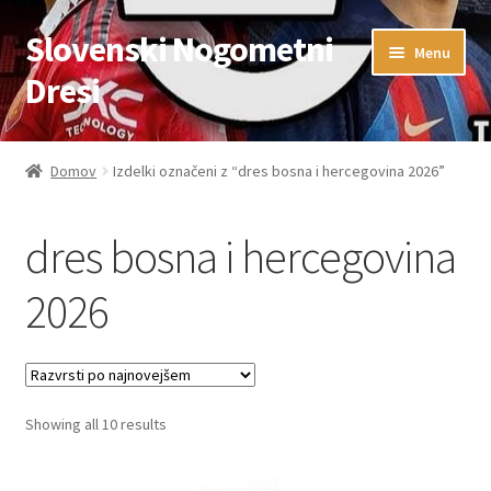
Slovenski Nogometni
Skip
Skip
Menu
to
to
Dresi
navigation
content
Domov
Domov
Izdelki označeni z “dres bosna i hercegovina 2026”
Blog
dres bosna i hercegovina
FAQs
2026
Kontaktiraj nas
Košarica
Sorted
Showing all 10 results
Moj račun
by
latest
Trgovina