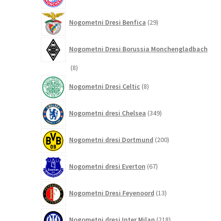
29
Nogometni Dresi Benfica
29
izdelkov
Nogometni Dresi Borussia Monchengladbach
8
8
izdelkov
8
Nogometni Dresi Celtic
8
izdelkov
349
Nogometni dresi Chelsea
349
izdelkov
200
Nogometni dresi Dortmund
200
izdelkov
67
Nogometni dresi Everton
67
izdelkov
13
Nogometni Dresi Feyenoord
13
izdelkov
218
Nogometni dresi Inter Milan
218