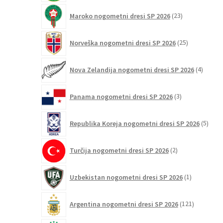
23
Maroko nogometni dresi SP 2026
23
izdelkov
25
Norveška nogometni dresi SP 2026
25
izdelkov
4
Nova Zelandija nogometni dresi SP 2026
4
izdelki
3
Panama nogometni dresi SP 2026
3
izdelki
5
Republika Koreja nogometni dresi SP 2026
5
izdel
2
Turčija nogometni dresi SP 2026
2
izdelka
1
Uzbekistan nogometni dresi SP 2026
1
izdelek
121
Argentina nogometni dresi SP 2026
121
izdelkov