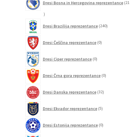
Dresi Bosna in Hercegovina reprezentance
21
21
izdelkov
240
Dresi Brazilija reprezentance
240
izdelkov
0
Dresi Češčina reprezentance
0
izdelkov
0
Dresi Ciper reprezentance
0
izdelkov
0
Dresi Črna gora reprezentance
0
izdelkov
32
Dresi Danska reprezentance
32
izdelkov
5
Dresi Ekvador reprezentance
5
izdelkov
0
Dresi Estonija reprezentance
0
izdelkov