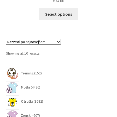
€
34.00
Ta
Select options
izdelek
ima
več
različic.
Možnosti
lahko
Sorted
Showing all 10 results
izberete
by
na
latest
152
strani
Trening
152
izdelkov
izdelka
4496
Moški
4496
izdelkov
3682
Otroški
3682
izdelkov
607
Ženski
607