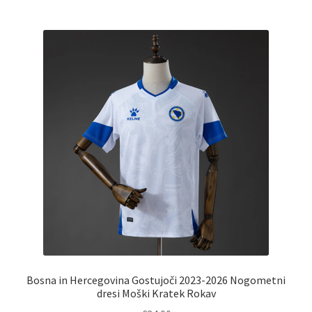
več
različic.
Možnosti
lahko
izberete
na
strani
izdelka
Bosna in Hercegovina Gostujoči 2023-2026 Nogometni
dresi Moški Kratek Rokav