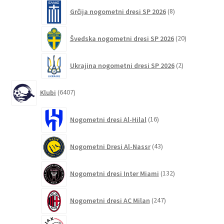
8
Grčija nogometni dresi SP 2026
8
izdelkov
20
Švedska nogometni dresi SP 2026
20
izdelkov
2
Ukrajina nogometni dresi SP 2026
2
izdelka
6407
Klubi
6407
izdelkov
16
Nogometni dresi Al-Hilal
16
izdelkov
43
Nogometni Dresi Al-Nassr
43
izdelkov
132
Nogometni dresi Inter Miami
132
izdelkov
247
Nogometni dresi AC Milan
247
izdelkov
46