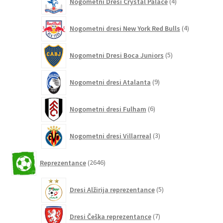
Nogometni Dresi Crystal Palace
4
izdelki
4
Nogometni dresi New York Red Bulls
4
izdelki
5
Nogometni Dresi Boca Juniors
5
izdelkov
9
Nogometni dresi Atalanta
9
izdelkov
6
Nogometni dresi Fulham
6
izdelkov
3
Nogometni dresi Villarreal
3
izdelki
2646
Reprezentance
2646
izdelkov
5
Dresi Alžirija reprezentance
5
izdelkov
7
Dresi Češka reprezentance
7
izdelkov