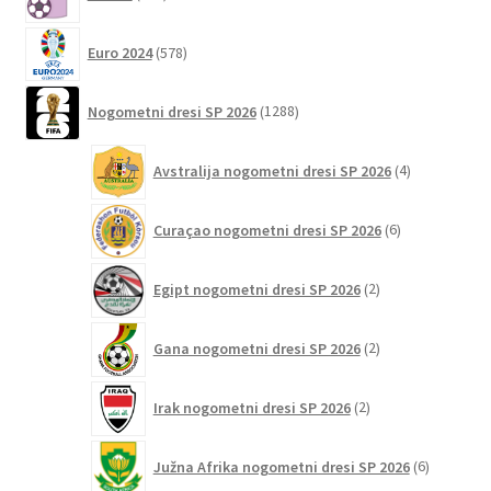
izdelkov
578
Euro 2024
578
izdelkov
1288
Nogometni dresi SP 2026
1288
izdelkov
4
Avstralija nogometni dresi SP 2026
4
izdelki
6
Curaçao nogometni dresi SP 2026
6
izdelkov
2
Egipt nogometni dresi SP 2026
2
izdelka
2
Gana nogometni dresi SP 2026
2
izdelka
2
Irak nogometni dresi SP 2026
2
izdelka
6
Južna Afrika nogometni dresi SP 2026
6
izdelkov