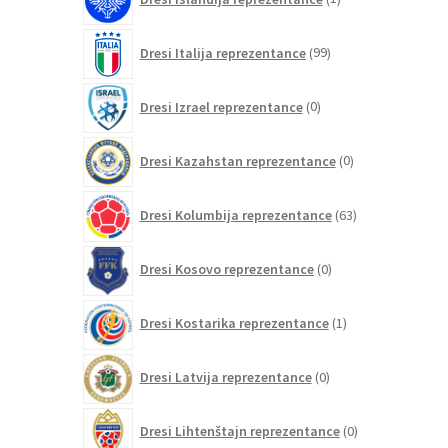
izdelek
99
Dresi Italija reprezentance
99
izdelkov
0
Dresi Izrael reprezentance
0
izdelkov
0
Dresi Kazahstan reprezentance
0
izdelkov
63
Dresi Kolumbija reprezentance
63
izdelkov
0
Dresi Kosovo reprezentance
0
izdelkov
1
Dresi Kostarika reprezentance
1
izdelek
0
Dresi Latvija reprezentance
0
izdelkov
0
Dresi Lihtenštajn reprezentance
0
izdelkov