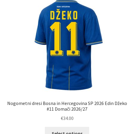
Zaključek nakupa
Nogometni dresi Bosna in Hercegovina SP 2026 Edin Džeko
#11 Domači 2026/27
€
34.00
Ta
Select options