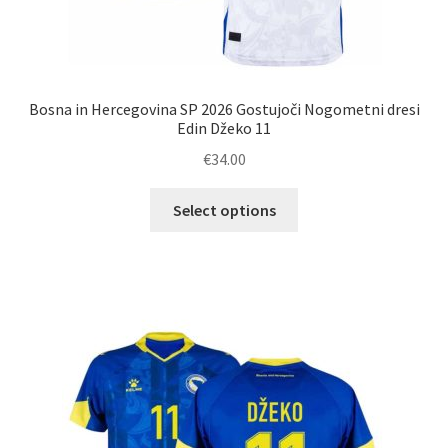
Bosna in Hercegovina SP 2026 Gostujoči Nogometni dresi
Edin Džeko 11
€
34.00
Ta
Select options
izdelek
ima
več
različic.
Možnosti
lahko
izberete
na
strani