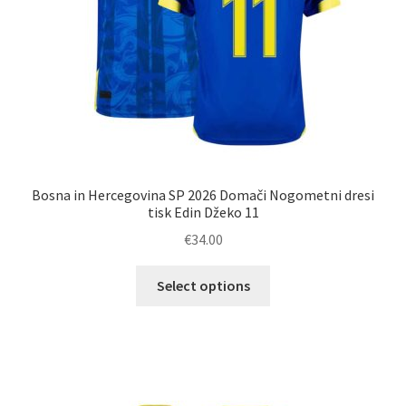
izdelka
Bosna in Hercegovina SP 2026 Domači Nogometni dresi
tisk Edin Džeko 11
€
34.00
Ta
Select options
izdelek
ima
več
različic.
Možnosti