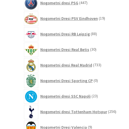
Nogometni dresi PSG
447
izdelkov
19
Nogometni Dresi PSV Eindhoven
19
izdelkov
88
Nogometni Dresi RB Leipzig
88
izdelkov
30
Nogometni Dresi Real Betis
30
izdelkov
733
Nogometni dresi Real Madrid
733
izdelkov
0
Nogometni Dresi Sporting CP
0
izdelkov
23
Nogometni dresi SSC Napoli
23
izdelkov
256
Nogometni dresi Tottenham Hotspur
256
izdelko
9
Nogometni Dresi Valencia
9