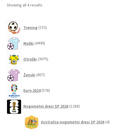
lahko
Sorted
Showing all 4 results
izberete
by
na
latest
152
strani
Trening
152
izdelkov
izdelka
4490
Moški
4490
izdelkov
3675
Otroški
3675
izdelkov
607
Ženski
607
izdelkov
578
Euro 2024
578
izdelkov
1288
Nogometni dresi SP 2026
1288
izdelkov
4
Avstralija nogometni dresi SP 2026
4
izdelki