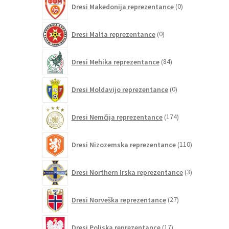
Dresi Makedonija reprezentance
0
izdelkov
0
Dresi Malta reprezentance
0
izdelkov
84
Dresi Mehika reprezentance
84
izdelkov
0
Dresi Moldavijo reprezentance
0
izdelkov
174
Dresi Nemčija reprezentance
174
izdelkov
110
Dresi Nizozemska reprezentance
110
izdelkov
3
Dresi Northern Irska reprezentance
3
izdelki
27
Dresi Norveška reprezentance
27
izdelkov
17
Dresi Poljska reprezentance
17