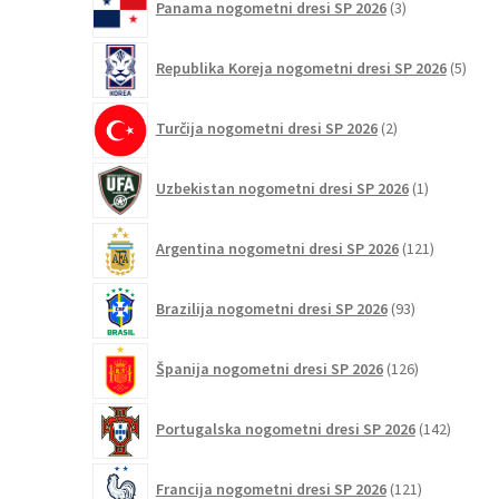
Panama nogometni dresi SP 2026
3
izdelki
5
Republika Koreja nogometni dresi SP 2026
5
izdel
2
Turčija nogometni dresi SP 2026
2
izdelka
1
Uzbekistan nogometni dresi SP 2026
1
izdelek
121
Argentina nogometni dresi SP 2026
121
izdelkov
93
Brazilija nogometni dresi SP 2026
93
izdelkov
126
Španija nogometni dresi SP 2026
126
izdelkov
142
Portugalska nogometni dresi SP 2026
142
izdelko
121
Francija nogometni dresi SP 2026
121
izdelkov