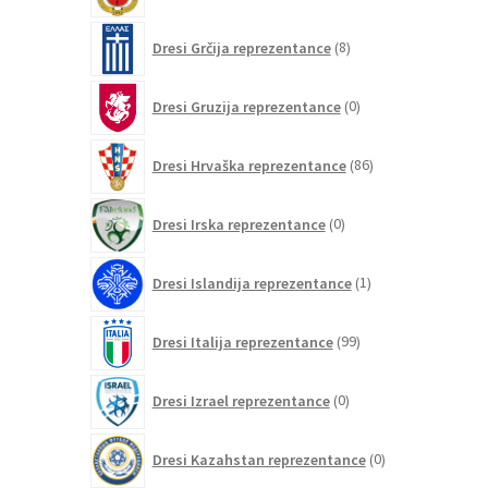
8
Dresi Grčija reprezentance
8
izdelkov
0
Dresi Gruzija reprezentance
0
izdelkov
86
Dresi Hrvaška reprezentance
86
izdelkov
0
Dresi Irska reprezentance
0
izdelkov
1
Dresi Islandija reprezentance
1
izdelek
99
Dresi Italija reprezentance
99
izdelkov
0
Dresi Izrael reprezentance
0
izdelkov
0
Dresi Kazahstan reprezentance
0
izdelkov