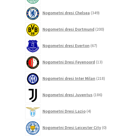
349
Nogometni dresi Chelsea
349
izdelkov
200
Nogometni dresi Dortmund
200
izdelkov
67
Nogometni dresi Everton
67
izdelkov
13
Nogometni Dresi Feyenoord
13
izdelkov
218
Nogometni dresi Inter Milan
218
izdelkov
186
Nogometni dresi Juventus
186
izdelkov
4
Nogometni Dresi Lazio
4
izdelki
0
Nogometni Dresi Leicester City
0
izdelkov