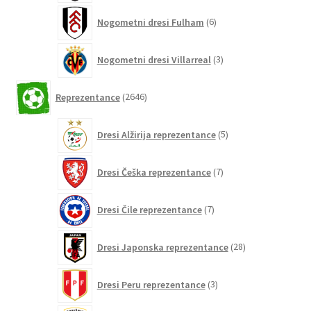
6
Nogometni dresi Fulham
6
izdelkov
3
Nogometni dresi Villarreal
3
izdelki
2646
Reprezentance
2646
izdelkov
5
Dresi Alžirija reprezentance
5
izdelkov
7
Dresi Češka reprezentance
7
izdelkov
7
Dresi Čile reprezentance
7
izdelkov
28
Dresi Japonska reprezentance
28
izdelkov
3
Dresi Peru reprezentance
3
izdelki