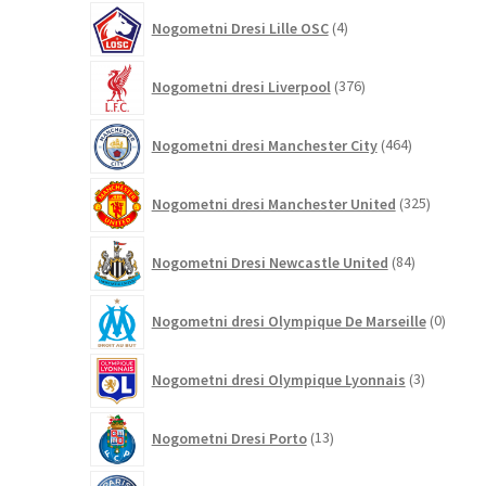
4
Nogometni Dresi Lille OSC
4
izdelki
376
Nogometni dresi Liverpool
376
izdelkov
464
Nogometni dresi Manchester City
464
izdelkov
325
Nogometni dresi Manchester United
325
izdelkov
84
Nogometni Dresi Newcastle United
84
izdelkov
0
Nogometni dresi Olympique De Marseille
0
izdelk
3
Nogometni dresi Olympique Lyonnais
3
izdelki
13
Nogometni Dresi Porto
13
izdelkov
447