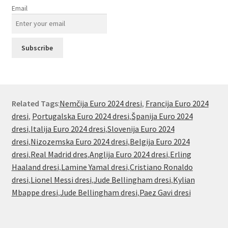
Email
Related Tags
:
Nemčija Euro 2024 dresi
,
Francija Euro 2024
dresi
,
Portugalska Euro 2024 dresi
,
Španija Euro 2024
dresi
,
Italija Euro 2024 dresi
,
Slovenija Euro 2024
dresi
,
Nizozemska Euro 2024 dresi
,
Belgija Euro 2024
dresi
,
Real Madrid dres
,
Anglija Euro 2024 dresi
,
Erling
Haaland dresi
,
Lamine Yamal dresi
,
Cristiano Ronaldo
dresi
,
Lionel Messi dresi
,
Jude Bellingham dresi
,
Kylian
Mbappe dresi
,
Jude Bellingham dresi
,
Paez Gavi dresi