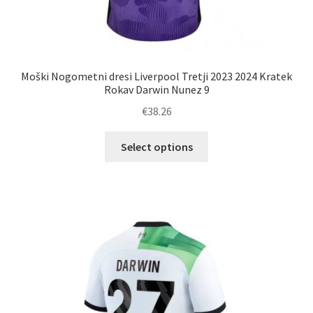
Moški Nogometni dresi Liverpool Tretji 2023 2024 Kratek
Rokav Darwin Nunez 9
€
38.26
Ta
Select options
izdelek
ima
več
različic.
Možnosti
lahko
izberete
na
strani