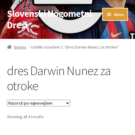
Slovenski Nogometni
Skip
Skip
Menu
to
to
Dresi
navigation
content
Domov
Domov
Izdelki označeni z “dres Darwin Nunez za otroke”
Blog
dres Darwin Nunez za
FAQs
otroke
Kontaktiraj nas
Košarica
Sorted
Showing all 4 results
Moj račun
by
latest
Trgovina