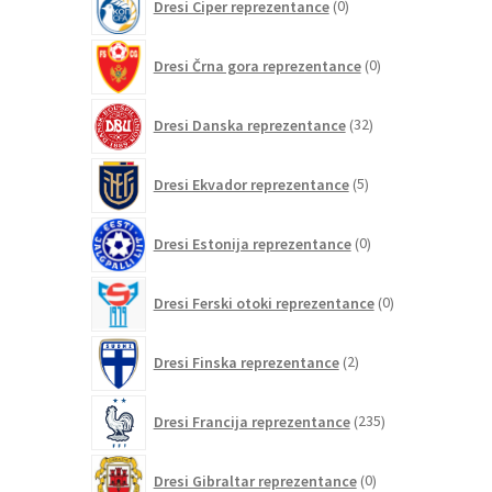
Dresi Ciper reprezentance
0
izdelkov
0
Dresi Črna gora reprezentance
0
izdelkov
32
Dresi Danska reprezentance
32
izdelkov
5
Dresi Ekvador reprezentance
5
izdelkov
0
Dresi Estonija reprezentance
0
izdelkov
0
Dresi Ferski otoki reprezentance
0
izdelkov
2
Dresi Finska reprezentance
2
izdelka
235
Dresi Francija reprezentance
235
izdelkov
0
Dresi Gibraltar reprezentance
0
izdelkov