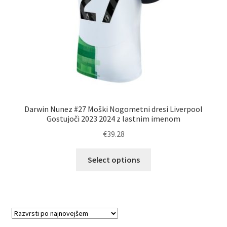
izdelka
Darwin Nunez #27 Moški Nogometni dresi Liverpool
Gostujoči 2023 2024 z lastnim imenom
€
39.28
Ta
Select options
izdelek
ima
več
različic.
Možnosti