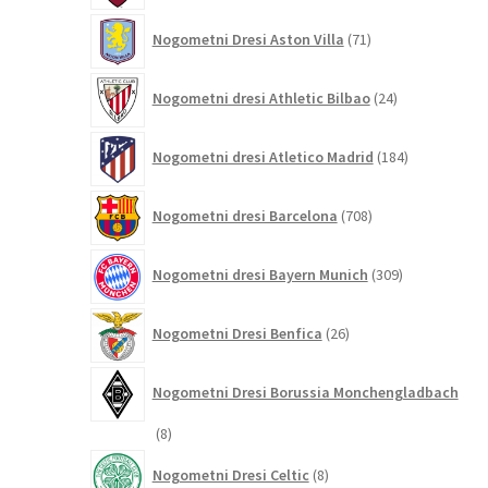
71
Nogometni Dresi Aston Villa
71
izdelkov
24
Nogometni dresi Athletic Bilbao
24
izdelkov
184
Nogometni dresi Atletico Madrid
184
izdelkov
708
Nogometni dresi Barcelona
708
izdelkov
309
Nogometni dresi Bayern Munich
309
izdelkov
26
Nogometni Dresi Benfica
26
izdelkov
Nogometni Dresi Borussia Monchengladbach
8
8
izdelkov
8
Nogometni Dresi Celtic
8
izdelkov