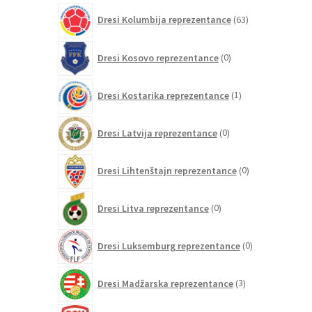
63
Dresi Kolumbija reprezentance
63
izdelkov
0
Dresi Kosovo reprezentance
0
izdelkov
1
Dresi Kostarika reprezentance
1
izdelek
0
Dresi Latvija reprezentance
0
izdelkov
0
Dresi Lihtenštajn reprezentance
0
izdelkov
0
Dresi Litva reprezentance
0
izdelkov
0
Dresi Luksemburg reprezentance
0
izdelkov
3
Dresi Madžarska reprezentance
3
izdelki
0