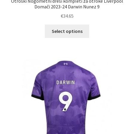
Otroški Nogometni dresi kompleti za otroke Liverpool
Domači 2023-24 Darwin Nunez 9
€
34.65
Ta
Select options
izdelek
ima
več
različic.
Možnosti
lahko
izberete
na
strani
izdelka