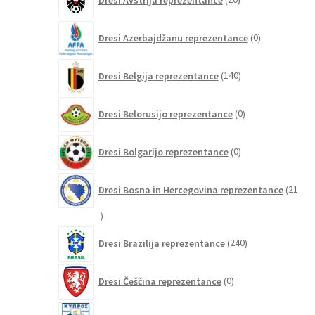
izdelkov
0
Dresi Azerbajdžanu reprezentance
0
izdelkov
140
Dresi Belgija reprezentance
140
izdelkov
0
Dresi Belorusijo reprezentance
0
izdelkov
0
Dresi Bolgarijo reprezentance
0
izdelkov
Dresi Bosna in Hercegovina reprezentance
21
21
izdelkov
240
Dresi Brazilija reprezentance
240
izdelkov
0
Dresi Češčina reprezentance
0
izdelkov
0