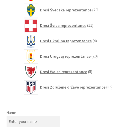
20
Dresi Švedska reprezentance
20
izdelkov
11
Dresi Švica reprezentance
11
izdelkov
4
Dresi Ukrajina reprezentance
4
izdelki
20
Dresi Urugvaj reprezentance
20
izdelkov
5
Dresi Wales reprezentance
5
izdelkov
86
Dresi Združene države reprezentance
86
izdelkov
Name