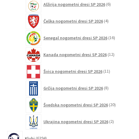
6
Alžirija nogometni dresi SP 2026
6
izdelkov
4
Češka nogometni dresi SP 2026
4
izdelki
16
Senegal nogometni dresi SP 2026
16
izdelkov
12
Kanada nogometni dresi SP 2026
12
izdelkov
11
Švica nogometni dresi SP 2026
11
izdelkov
8
Grčija nogometni dresi SP 2026
8
izdelkov
20
Švedska nogometni dresi SP 2026
20
izdelkov
2
Ukrajina nogometni dresi SP 2026
2
izdelka
6394
Klubi
6394