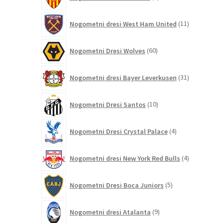
izdelkov
11
Nogometni dresi West Ham United
11
izdelkov
60
Nogometni Dresi Wolves
60
izdelkov
31
Nogometni dresi Bayer Leverkusen
31
izdelkov
10
Nogometni Dresi Santos
10
izdelkov
4
Nogometni Dresi Crystal Palace
4
izdelki
4
Nogometni dresi New York Red Bulls
4
izdelki
5
Nogometni Dresi Boca Juniors
5
izdelkov
9
Nogometni dresi Atalanta
9
izdelkov