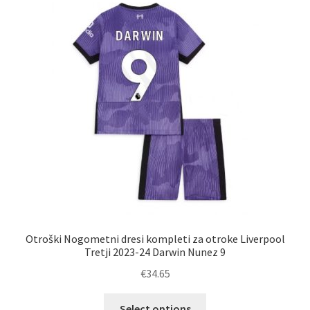
Zaključek nakupa
Otroški Nogometni dresi kompleti za otroke Liverpool
Tretji 2023-24 Darwin Nunez 9
€
34.65
Ta
Select options