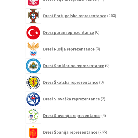
izdelkov
260
Dresi Portugalska reprezentance
260
izdelkov
6
Dresi puran reprezentance
6
izdelkov
0
Dresi Rusija reprezentance
0
izdelkov
0
Dresi San Marino reprezentance
0
izdelkov
9
Dresi Škotska reprezentance
9
izdelkov
2
Dresi Slovaška reprezentance
2
izdelka
4
Dresi Slovenija reprezentance
4
izdelki
265
Dresi Španija reprezentance
265
izdelkov