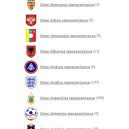
3
Dresi Romunija reprezentance
3
izdelki
5
Dresi Srbija reprezentance
5
izdelkov
5
Dresi Venezuela reprezentance
5
izdelkov
12
Dresi Albanija reprezentance
12
izdelkov
0
Dresi Andora reprezentance
0
izdelkov
197
Dresi Anglija reprezentance
197
izdelkov
308
Dresi Argentina reprezentance
308
izdelkov
0
Dresi Armenija reprezentance
0
izdelkov
20
Dresi Avstrija reprezentance
20