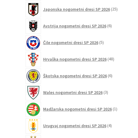
25
Japonska nogometni dresi SP 2026
25
izdelkov
6
Avstrija nogometni dresi SP 2026
6
izdelkov
5
Čile nogometni dresi SP 2026
5
izdelkov
48
Hrvaška nogometni dresi SP 2026
48
izdelkov
6
Škotska nogometni dresi SP 2026
6
izdelkov
3
Wales nogometni dresi SP 2026
3
izdelki
1
Madžarska nogometni dresi SP 2026
1
izdelek
4
Urugvaj nogometni dresi SP 2026
4
izdelki