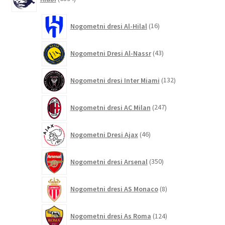
izdelkov
16
Nogometni dresi Al-Hilal
16
izdelkov
43
Nogometni Dresi Al-Nassr
43
izdelkov
132
Nogometni dresi Inter Miami
132
izdelkov
247
Nogometni dresi AC Milan
247
izdelkov
46
Nogometni Dresi Ajax
46
izdelkov
350
Nogometni dresi Arsenal
350
izdelkov
8
Nogometni dresi AS Monaco
8
izdelkov
124
Nogometni dresi As Roma
124
izdelkov