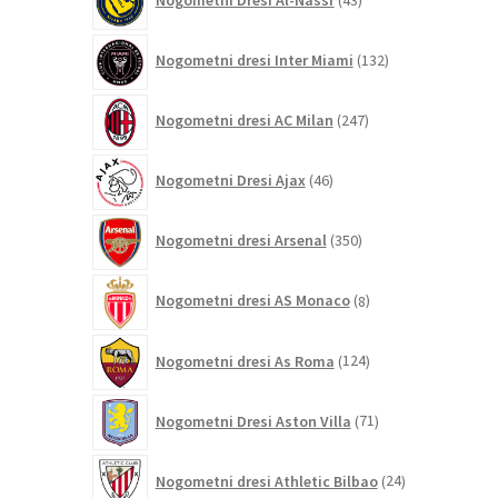
izdelkov
132
Nogometni dresi Inter Miami
132
izdelkov
247
Nogometni dresi AC Milan
247
izdelkov
46
Nogometni Dresi Ajax
46
izdelkov
350
Nogometni dresi Arsenal
350
izdelkov
8
Nogometni dresi AS Monaco
8
izdelkov
124
Nogometni dresi As Roma
124
izdelkov
71
Nogometni Dresi Aston Villa
71
izdelkov
24
Nogometni dresi Athletic Bilbao
24
izdelkov