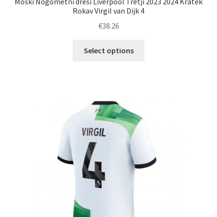
Moški Nogometni dresi Liverpool Tretji 2023 2024 Kratek
Rokav Virgil van Dijk 4
€
38.26
Ta
Select options
izdelek
ima
več
različic.
Možnosti
lahko
izberete
na
strani
izdelka