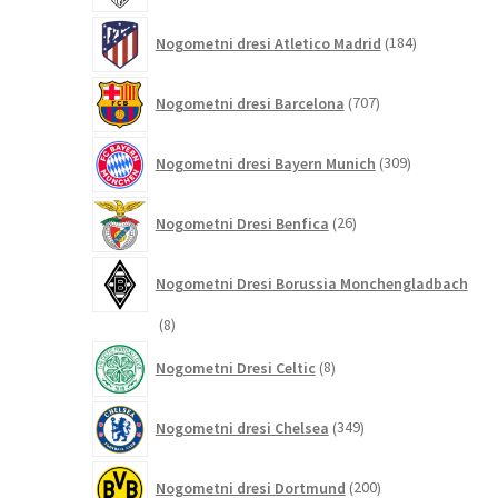
184
Nogometni dresi Atletico Madrid
184
izdelkov
707
Nogometni dresi Barcelona
707
izdelkov
309
Nogometni dresi Bayern Munich
309
izdelkov
26
Nogometni Dresi Benfica
26
izdelkov
Nogometni Dresi Borussia Monchengladbach
8
8
izdelkov
8
Nogometni Dresi Celtic
8
izdelkov
349
Nogometni dresi Chelsea
349
izdelkov
200
Nogometni dresi Dortmund
200
izdelkov