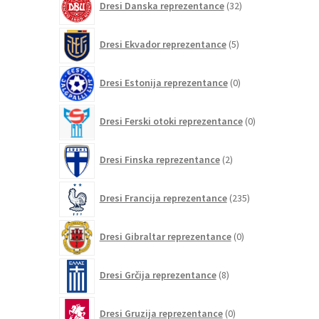
Dresi Danska reprezentance
32
izdelkov
5
Dresi Ekvador reprezentance
5
izdelkov
0
Dresi Estonija reprezentance
0
izdelkov
0
Dresi Ferski otoki reprezentance
0
izdelkov
2
Dresi Finska reprezentance
2
izdelka
235
Dresi Francija reprezentance
235
izdelkov
0
Dresi Gibraltar reprezentance
0
izdelkov
8
Dresi Grčija reprezentance
8
izdelkov
0
Dresi Gruzija reprezentance
0