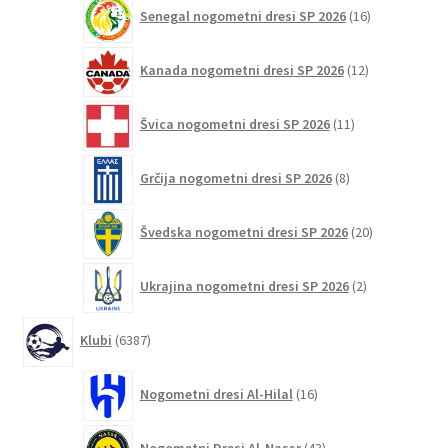
16
Senegal nogometni dresi SP 2026
16
izdelkov
12
Kanada nogometni dresi SP 2026
12
izdelkov
11
Švica nogometni dresi SP 2026
11
izdelkov
8
Grčija nogometni dresi SP 2026
8
izdelkov
20
Švedska nogometni dresi SP 2026
20
izdelkov
2
Ukrajina nogometni dresi SP 2026
2
izdelka
6387
Klubi
6387
izdelkov
16
Nogometni dresi Al-Hilal
16
izdelkov
43
Nogometni Dresi Al-Nassr
43