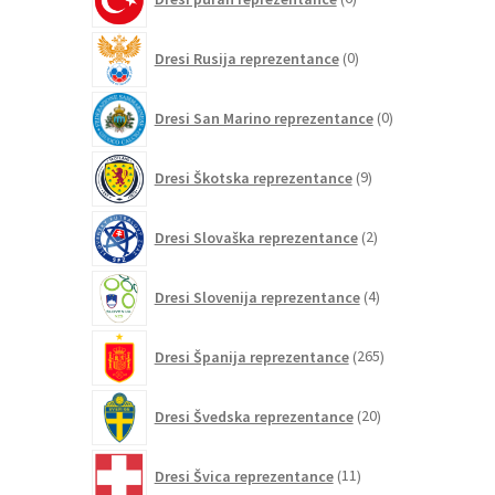
izdelkov
0
Dresi Rusija reprezentance
0
izdelkov
0
Dresi San Marino reprezentance
0
izdelkov
9
Dresi Škotska reprezentance
9
izdelkov
2
Dresi Slovaška reprezentance
2
izdelka
4
Dresi Slovenija reprezentance
4
izdelki
265
Dresi Španija reprezentance
265
izdelkov
20
Dresi Švedska reprezentance
20
izdelkov
11
Dresi Švica reprezentance
11
izdelkov