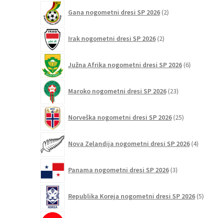
2
Gana nogometni dresi SP 2026
2
izdelka
2
Irak nogometni dresi SP 2026
2
izdelka
6
Južna Afrika nogometni dresi SP 2026
6
izdelkov
23
Maroko nogometni dresi SP 2026
23
izdelkov
25
Norveška nogometni dresi SP 2026
25
izdelkov
4
Nova Zelandija nogometni dresi SP 2026
4
izdelki
3
Panama nogometni dresi SP 2026
3
izdelki
5
Republika Koreja nogometni dresi SP 2026
5
izdel
2