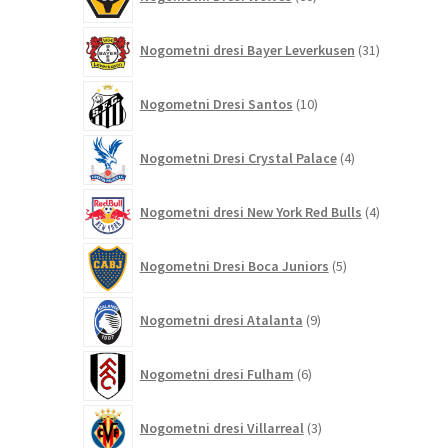
izdelkov
31
Nogometni dresi Bayer Leverkusen
31
izdelkov
10
Nogometni Dresi Santos
10
izdelkov
4
Nogometni Dresi Crystal Palace
4
izdelki
4
Nogometni dresi New York Red Bulls
4
izdelki
5
Nogometni Dresi Boca Juniors
5
izdelkov
9
Nogometni dresi Atalanta
9
izdelkov
6
Nogometni dresi Fulham
6
izdelkov
3
Nogometni dresi Villarreal
3
izdelki