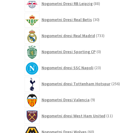
Nogometni Dresi RB Leipzig
88
izdelkov
30
Nogometni Dresi Real Betis
30
izdelkov
733
Nogometni dresi Real Madrid
733
izdelkov
0
Nogometni Dresi Sporting CP
0
izdelkov
23
Nogometni dresi SSC Napoli
23
izdelkov
256
Nogometni dresi Tottenham Hotspur
256
izdelko
9
Nogometni Dresi Valencia
9
izdelkov
11
Nogometni dresi West Ham United
11
izdelkov
60
Nogometni Dresi Wolves
60