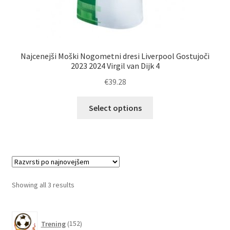
Najcenejši Moški Nogometni dresi Liverpool Gostujoči
2023 2024 Virgil van Dijk 4
€
39.28
Ta
Select options
izdelek
ima
več
različic.
Možnosti
lahko
Sorted
Showing all 3 results
izberete
by
na
latest
152
strani
Trening
152
izdelkov