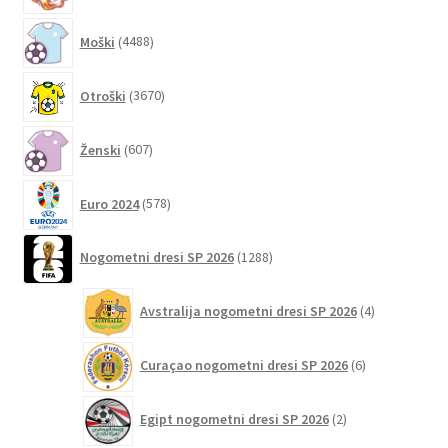
izdelka
4488
Moški
4488
izdelkov
3670
Otroški
3670
izdelkov
607
Ženski
607
izdelkov
578
Euro 2024
578
izdelkov
1288
Nogometni dresi SP 2026
1288
izdelkov
4
Avstralija nogometni dresi SP 2026
4
izdelki
6
Curaçao nogometni dresi SP 2026
6
izdelkov
2
Egipt nogometni dresi SP 2026
2
izdelka