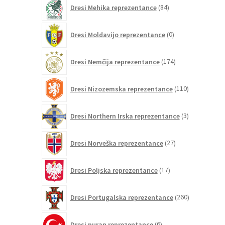
84
Dresi Mehika reprezentance
84
izdelkov
0
Dresi Moldavijo reprezentance
0
izdelkov
174
Dresi Nemčija reprezentance
174
izdelkov
110
Dresi Nizozemska reprezentance
110
izdelkov
3
Dresi Northern Irska reprezentance
3
izdelki
27
Dresi Norveška reprezentance
27
izdelkov
17
Dresi Poljska reprezentance
17
izdelkov
260
Dresi Portugalska reprezentance
260
izdelkov
6
Dresi puran reprezentance
6