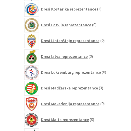
1
Dresi Kostarika reprezentance
1
izdelek
0
Dresi Latvija reprezentance
0
izdelkov
0
Dresi Lihtenštajn reprezentance
0
izdelkov
0
Dresi Litva reprezentance
0
izdelkov
0
Dresi Luksemburg reprezentance
0
izdelkov
3
Dresi Madžarska reprezentance
3
izdelki
0
Dresi Makedonija reprezentance
0
izdelkov
0
Dresi Malta reprezentance
0
izdelkov