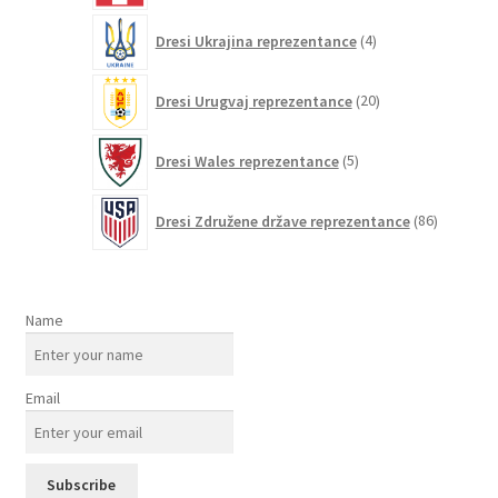
4
Dresi Ukrajina reprezentance
4
izdelki
20
Dresi Urugvaj reprezentance
20
izdelkov
5
Dresi Wales reprezentance
5
izdelkov
86
Dresi Združene države reprezentance
86
izdelkov
Name
Email