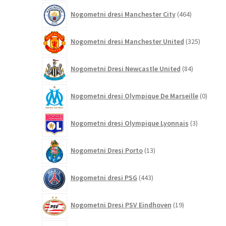
464
Nogometni dresi Manchester City
464
izdelkov
325
Nogometni dresi Manchester United
325
izdelkov
84
Nogometni Dresi Newcastle United
84
izdelkov
0
Nogometni dresi Olympique De Marseille
0
izdelk
3
Nogometni dresi Olympique Lyonnais
3
izdelki
13
Nogometni Dresi Porto
13
izdelkov
443
Nogometni dresi PSG
443
izdelkov
19
Nogometni Dresi PSV Eindhoven
19
izdelkov
88