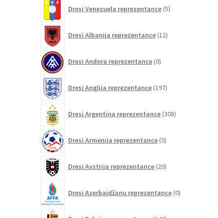
5
Dresi Venezuela reprezentance
5
izdelkov
12
Dresi Albanija reprezentance
12
izdelkov
0
Dresi Andora reprezentance
0
izdelkov
197
Dresi Anglija reprezentance
197
izdelkov
308
Dresi Argentina reprezentance
308
izdelkov
0
Dresi Armenija reprezentance
0
izdelkov
20
Dresi Avstrija reprezentance
20
izdelkov
0
Dresi Azerbajdžanu reprezentance
0
izdelkov
140