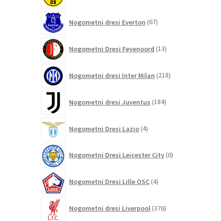
67
Nogometni dresi Everton
67
izdelkov
13
Nogometni Dresi Feyenoord
13
izdelkov
218
Nogometni dresi Inter Milan
218
izdelkov
184
Nogometni dresi Juventus
184
izdelkov
4
Nogometni Dresi Lazio
4
izdelki
0
Nogometni Dresi Leicester City
0
izdelkov
4
Nogometni Dresi Lille OSC
4
izdelki
376
Nogometni dresi Liverpool
376
izdelkov