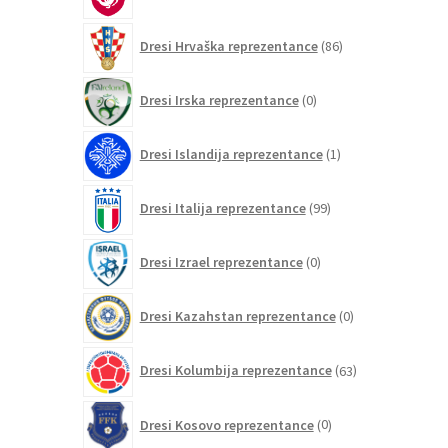
izdelkov
86
Dresi Hrvaška reprezentance
86
izdelkov
0
Dresi Irska reprezentance
0
izdelkov
1
Dresi Islandija reprezentance
1
izdelek
99
Dresi Italija reprezentance
99
izdelkov
0
Dresi Izrael reprezentance
0
izdelkov
0
Dresi Kazahstan reprezentance
0
izdelkov
63
Dresi Kolumbija reprezentance
63
izdelkov
0
Dresi Kosovo reprezentance
0
izdelkov