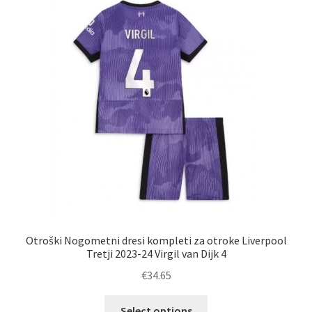
Zaključek nakupa
Otroški Nogometni dresi kompleti za otroke Liverpool
Tretji 2023-24 Virgil van Dijk 4
€
34.65
Ta
Select options