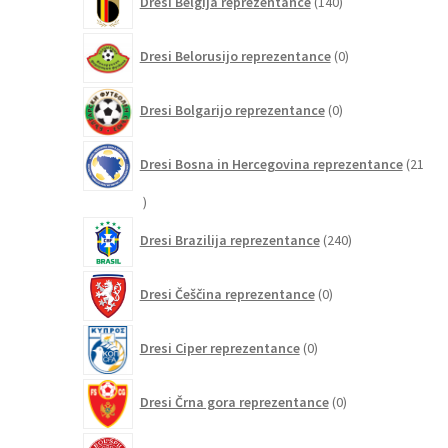
Dresi Belgija reprezentance
140
izdelkov
0
Dresi Belorusijo reprezentance
0
izdelkov
0
Dresi Bolgarijo reprezentance
0
izdelkov
Dresi Bosna in Hercegovina reprezentance
21
21
izdelkov
240
Dresi Brazilija reprezentance
240
izdelkov
0
Dresi Češčina reprezentance
0
izdelkov
0
Dresi Ciper reprezentance
0
izdelkov
0
Dresi Črna gora reprezentance
0
izdelkov
32