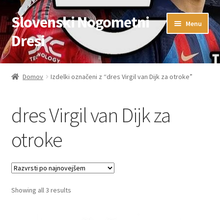
Slovenski Nogometni
Skip
Skip
Menu
to
to
Dresi
navigation
content
Domov
Domov
Izdelki označeni z “dres Virgil van Dijk za otroke”
Blog
dres Virgil van Dijk za
FAQs
otroke
Kontaktiraj nas
Košarica
Sorted
Showing all 3 results
Moj račun
by
latest
Trgovina