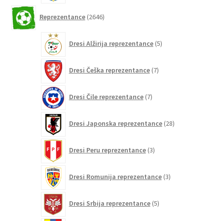
2646
Reprezentance
2646
izdelkov
5
Dresi Alžirija reprezentance
5
izdelkov
7
Dresi Češka reprezentance
7
izdelkov
7
Dresi Čile reprezentance
7
izdelkov
28
Dresi Japonska reprezentance
28
izdelkov
3
Dresi Peru reprezentance
3
izdelki
3
Dresi Romunija reprezentance
3
izdelki
5
Dresi Srbija reprezentance
5
izdelkov