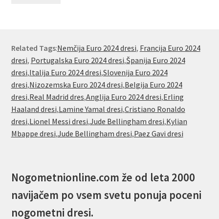
Related Tags
:
Nemčija Euro 2024 dresi
,
Francija Euro 2024
dresi
,
Portugalska Euro 2024 dresi
,
Španija Euro 2024
dresi
,
Italija Euro 2024 dresi
,
Slovenija Euro 2024
dresi
,
Nizozemska Euro 2024 dresi
,
Belgija Euro 2024
dresi
,
Real Madrid dres
,
Anglija Euro 2024 dresi
,
Erling
Haaland dresi
,
Lamine Yamal dresi
,
Cristiano Ronaldo
dresi
,
Lionel Messi dresi
,
Jude Bellingham dresi
,
Kylian
Mbappe dresi
,
Jude Bellingham dresi
,
Paez Gavi dresi
Nogometnionline.com že od leta 2000
navijačem po vsem svetu ponuja poceni
nogometni dresi.