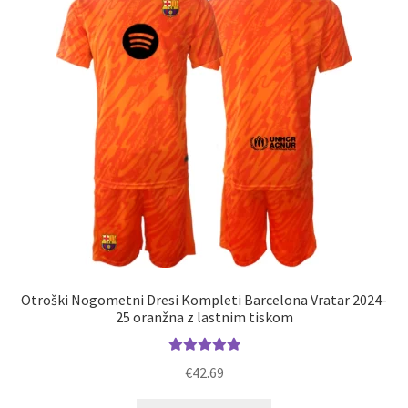
lahko
izberete
na
strani
izdelka
Otroški Nogometni Dresi Kompleti Barcelona Vratar 2024-
25 oranžna z lastnim tiskom
Ocenjeno
€
42.69
5.00
od 5