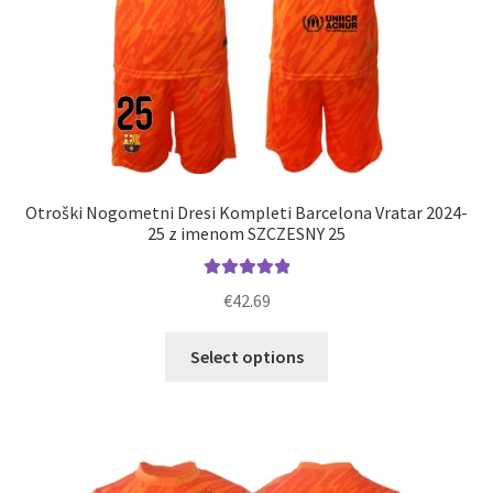
Otroški Nogometni Dresi Kompleti Barcelona Vratar 2024-
25 z imenom SZCZESNY 25
Ocenjeno
€
42.69
5.00
od 5
Ta
Select options
izdelek
ima
več
različic.
Možnosti