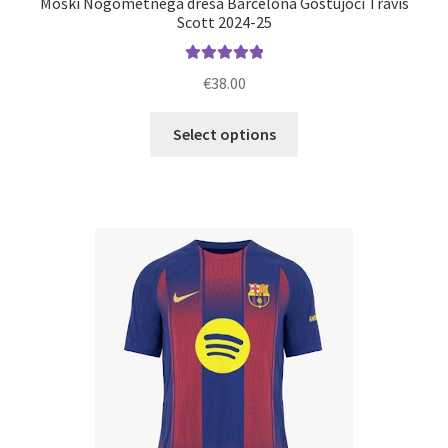
Moški Nogometnega dresa Barcelona Gostujoči Travis
Scott 2024-25
Ocenjeno
€
38.00
5.00
od 5
Ta
Select options
izdelek
ima
več
različic.
Možnosti
lahko
izberete
na
strani
izdelka