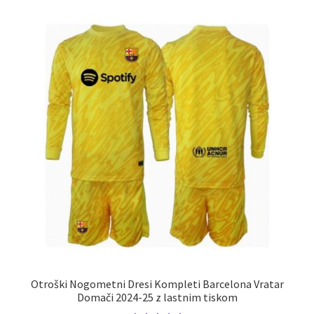
različic.
Možnosti
lahko
izberete
na
strani
izdelka
Otroški Nogometni Dresi Kompleti Barcelona Vratar
Domači 2024-25 z lastnim tiskom