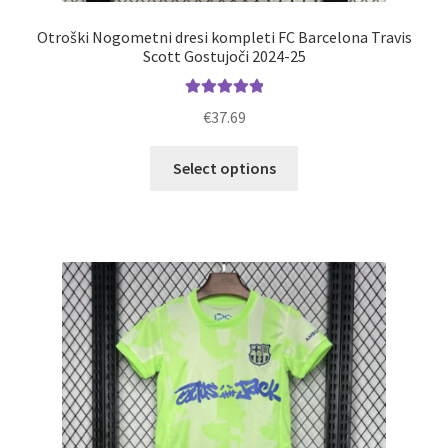
Otroški Nogometni dresi kompleti FC Barcelona Travis
Scott Gostujoči 2024-25
Ocenjeno
€
37.69
5.00
od 5
Ta
Select options
izdelek
ima
več
različic.
Možnosti
lahko
izberete
na
strani
izdelka