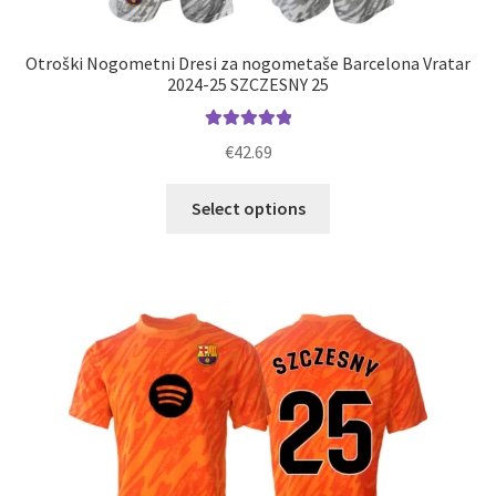
Otroški Nogometni Dresi za nogometaše Barcelona Vratar
2024-25 SZCZESNY 25
Ocenjeno
€
42.69
5.00
od 5
Ta
Select options
izdelek
ima
več
različic.
Možnosti
lahko
izberete
na
strani
izdelka