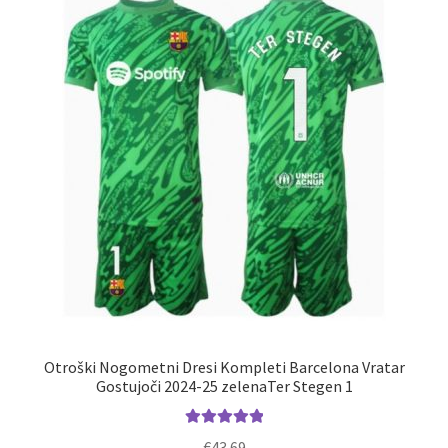
Možnosti
lahko
izberete
na
strani
izdelka
Otroški Nogometni Dresi Kompleti Barcelona Vratar
Gostujoči 2024-25 zelenaTer Stegen 1
Ocenjeno
€
43.69