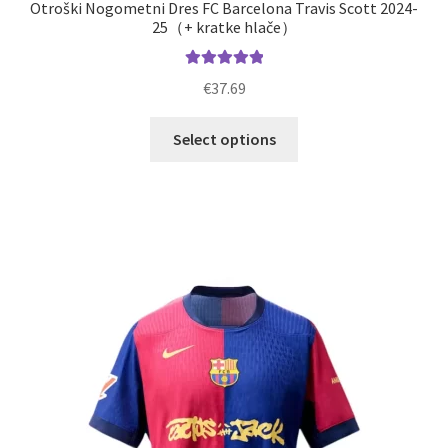
Otroški Nogometni Dres FC Barcelona Travis Scott 2024-
25（+ kratke hlače）
Ocenjeno
€
37.69
5.00
od 5
Ta
Select options
izdelek
ima
več
različic.
Možnosti
lahko
izberete
na
strani
izdelka