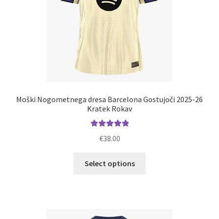
strani
izdelka
Moški Nogometnega dresa Barcelona Gostujoči 2025-26
Kratek Rokav
Ocenjeno
€
38.00
5.00
od 5
Ta
Select options
izdelek
ima
več
različic.