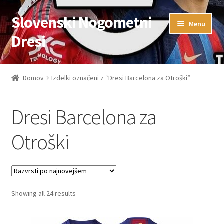
Slovenski Nogometni
Skip
Skip
Menu
to
to
Dresi
navigation
content
Domov
Domov
Izdelki označeni z “Dresi Barcelona za Otroški”
Blog
Dresi Barcelona za
FAQs
Otroški
Kontaktiraj nas
Košarica
Sorted
Showing all 24 results
Moj račun
by
latest
Trgovina