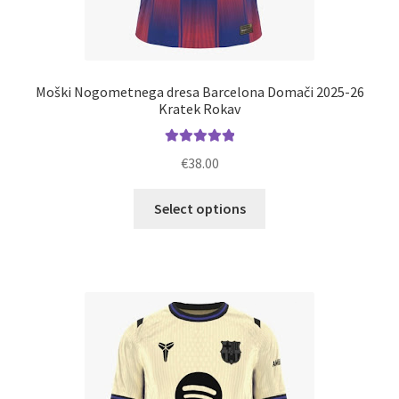
Moški Nogometnega dresa Barcelona Domači 2025-26
Kratek Rokav
Ocenjeno
€
38.00
5.00
od 5
Ta
Select options
izdelek
ima
več
različic.
Možnosti
lahko
izberete
na