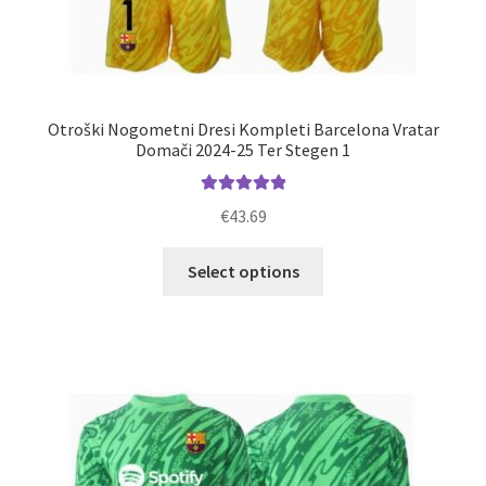
Otroški Nogometni Dresi Kompleti Barcelona Vratar
Domači 2024-25 Ter Stegen 1
Ocenjeno
€
43.69
5.00
od 5
Ta
Select options
izdelek
ima
več
različic.
Možnosti
lahko
izberete
na