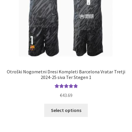
izdelka
Otroški Nogometni Dresi Kompleti Barcelona Vratar Tretji
2024-25 siva Ter Stegen 1
Ocenjeno
€
43.69
5.00
od 5
Ta
Select options
izdelek
ima
več