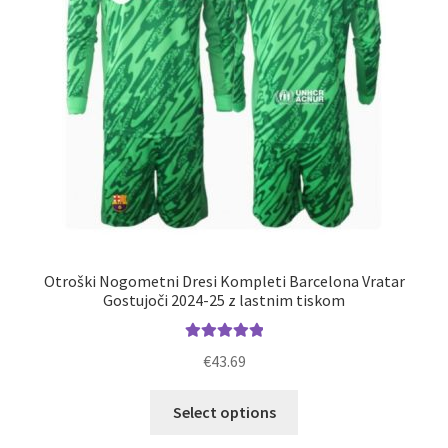
strani
izdelka
Otroški Nogometni Dresi Kompleti Barcelona Vratar
Gostujoči 2024-25 z lastnim tiskom
Ocenjeno
€
43.69
5.00
od 5
Ta
Select options
izdelek