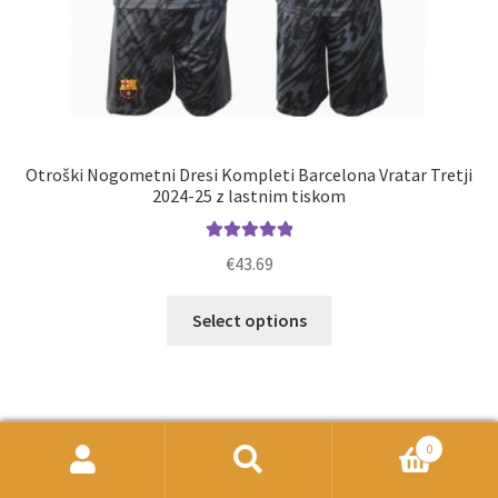
Otroški Nogometni Dresi Kompleti Barcelona Vratar Tretji
2024-25 z lastnim tiskom
Ocenjeno
€
43.69
5.00
od 5
Ta
Select options
izdelek
ima
več
različic.
Možnosti
0
lahko
Išči:
Iskanje