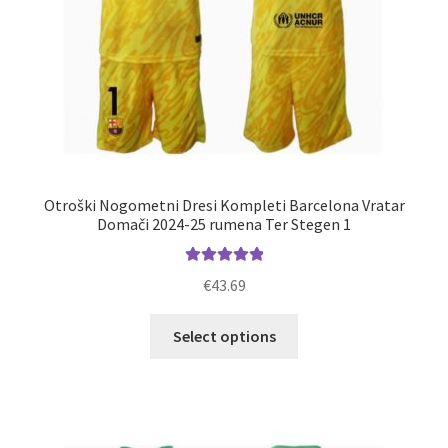
Otroški Nogometni Dresi Kompleti Barcelona Vratar
Domači 2024-25 rumena Ter Stegen 1
Ocenjeno
€
43.69
5.00
od 5
Ta
Select options
izdelek
ima
več
različic.