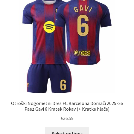
Zaključek nakupa
Otroški Nogometni Dres FC Barcelona Domači 2025-26
Paez Gavi 6 Kratek Rokav (+ Kratke hlače)
€
36.59
Ta
Select options