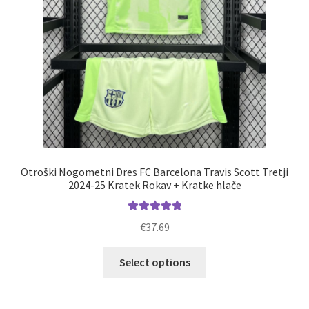
Otroški Nogometni Dres FC Barcelona Travis Scott Tretji
2024-25 Kratek Rokav + Kratke hlače
Ocenjeno
€
37.69
5.00
od 5
Ta
Select options
izdelek
ima
več