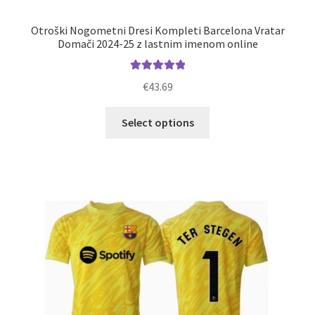
Otroški Nogometni Dresi Kompleti Barcelona Vratar
Domači 2024-25 z lastnim imenom online
Ocenjeno
€
43.69
5.00
od 5
Ta
Select options
izdelek
ima
več
različic.
Možnosti
lahko
izberete
na
strani
izdelka