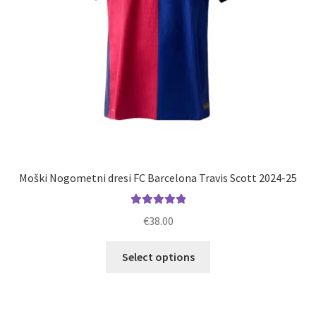
Moški Nogometni dresi FC Barcelona Travis Scott 2024-25
Ocenjeno
€
38.00
5.00
od 5
Ta
Select options
izdelek
ima
več