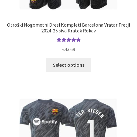
Otroški Nogometni Dresi Kompleti Barcelona Vratar Tretji
2024-25 siva Kratek Rokav
Ocenjeno
€
43.69
5.00
od 5
Ta
Select options
izdelek
ima
več
različic.
Možnosti
lahko
izberete
na
strani