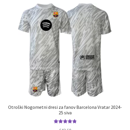
različic.
Možnosti
lahko
izberete
na
strani
izdelka
Otroški Nogometni dresi za fanov Barcelona Vratar 2024-
25 siva
Ocenjeno