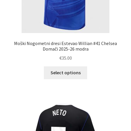
Moški Nogometni dresi Estevao Willian #41 Chelsea
Domači 2025-26 modra
€
35.00
Ta
Select options
izdelek
ima
več
različic.
Možnosti
lahko
izberete
na