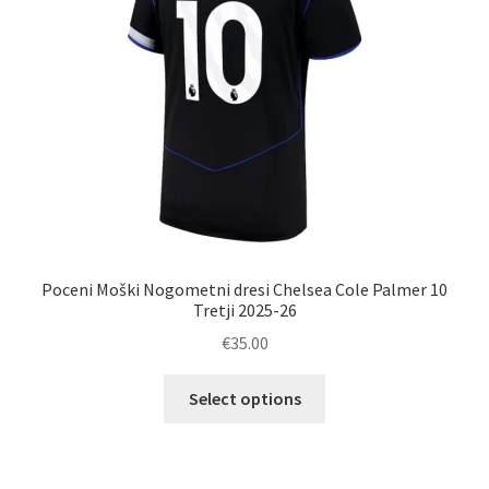
na
strani
izdelka
Poceni Moški Nogometni dresi Chelsea Cole Palmer 10
Tretji 2025-26
€
35.00
Ta
Select options
izdelek
ima
več