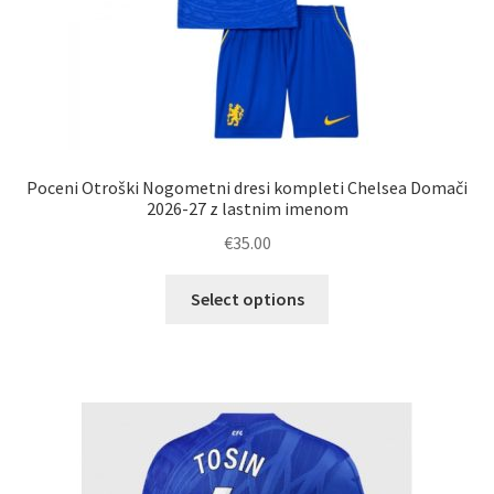
Poceni Otroški Nogometni dresi kompleti Chelsea Domači
2026-27 z lastnim imenom
€
35.00
Ta
Select options
izdelek
ima
več
različic.
Možnosti
lahko
izberete