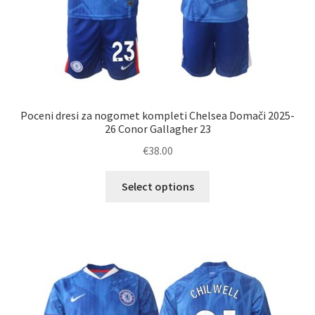
Poceni dresi za nogomet kompleti Chelsea Domači 2025-
26 Conor Gallagher 23
€
38.00
Ta
Select options
izdelek
ima
več
različic.
Možnosti
lahko
izberete