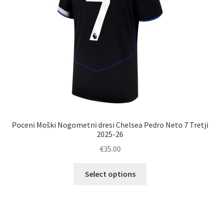
strani
izdelka
Poceni Moški Nogometni dresi Chelsea Pedro Neto 7 Tretji
2025-26
€
35.00
Ta
Select options
izdelek
ima
več
različic.