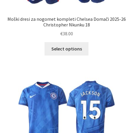
Moški dresi za nogomet kompleti Chelsea Domači 2025-26
Christopher Nkunku 18
€
38.00
Ta
Select options
izdelek
ima
več
različic.
Možnosti
lahko
izberete
na
strani
izdelka