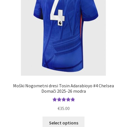
na
strani
izdelka
Moški Nogometni dresi Tosin Adarabioyo #4 Chelsea
Domači 2025-26 modra
Ocenjeno
€
35.00
5.00
od 5
Ta
Select options
izdelek