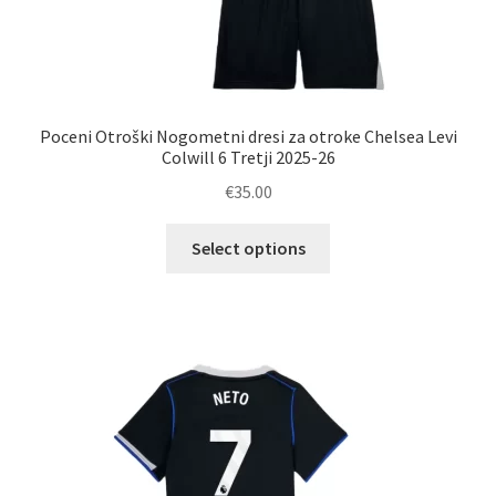
Poceni Otroški Nogometni dresi za otroke Chelsea Levi
Colwill 6 Tretji 2025-26
€
35.00
Ta
Select options
izdelek
ima
več
različic.
Možnosti
lahko
izberete
na
strani