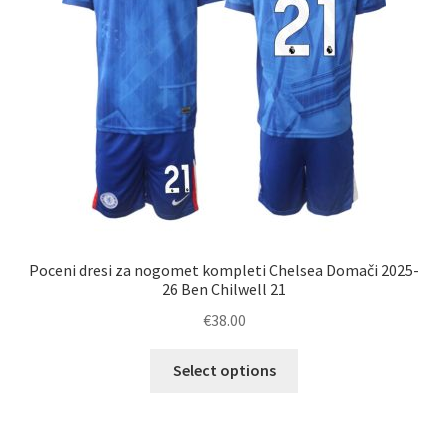
na
strani
izdelka
Poceni dresi za nogomet kompleti Chelsea Domači 2025-
26 Ben Chilwell 21
€
38.00
Ta
Select options
izdelek
ima
več