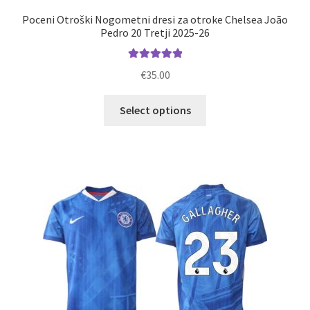
Poceni Otroški Nogometni dresi za otroke Chelsea João
Pedro 20 Tretji 2025-26
Ocenjeno
€
35.00
5.00
od 5
Ta
Select options
izdelek
ima
več
različic.
Možnosti
lahko
izberete
na
strani
izdelka