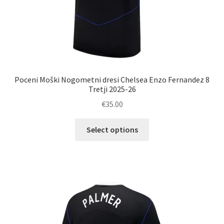
Poceni Moški Nogometni dresi Chelsea Enzo Fernandez 8
Tretji 2025-26
€
35.00
Ta
Select options
izdelek
ima
več
različic.
Možnosti
lahko
izberete