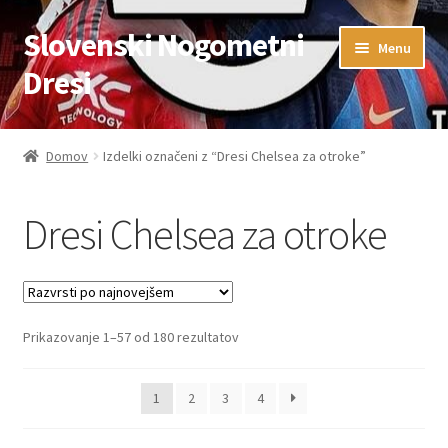
Slovenski Nogometni
Skip
Skip
Menu
to
to
Dresi
navigation
content
Domov
Domov
Izdelki označeni z “Dresi Chelsea za otroke”
Blog
Dresi Chelsea za otroke
FAQs
Kontaktiraj nas
Sorted
Prikazovanje 1–57 od 180 rezultatov
Košarica
by
latest
Moj račun
1
2
3
4
Trgovina