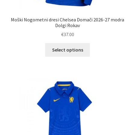
Moški Nogometni dresi Chelsea Domači 2026-27 modra
Dolgi Rokav
€
37.00
Ta
Select options
izdelek
ima
več
različic.
Možnosti
lahko
izberete
na
strani
izdelka