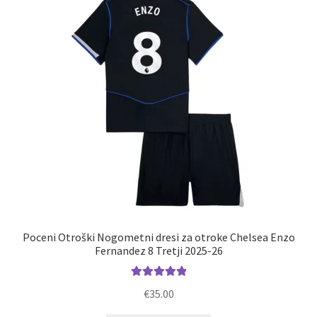
lahko
izberete
na
strani
izdelka
Poceni Otroški Nogometni dresi za otroke Chelsea Enzo
Fernandez 8 Tretji 2025-26
Ocenjeno
€
35.00
5.00
od 5