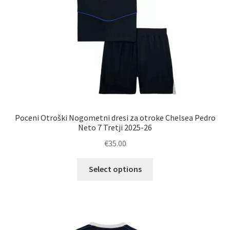
izdelka
Poceni Otroški Nogometni dresi za otroke Chelsea Pedro
Neto 7 Tretji 2025-26
€
35.00
Ta
Select options
izdelek
ima
več
različic.
Možnosti