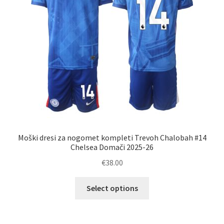
na
strani
izdelka
Moški dresi za nogomet kompleti Trevoh Chalobah #14
Chelsea Domači 2025-26
€
38.00
Ta
Select options
izdelek
ima
več