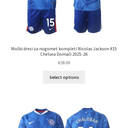
Moški dresi za nogomet kompleti Nicolas Jackson #15
Chelsea Domači 2025-26
€
38.00
Ta
Select options
izdelek
ima
več
različic.
Možnosti
lahko
izberete