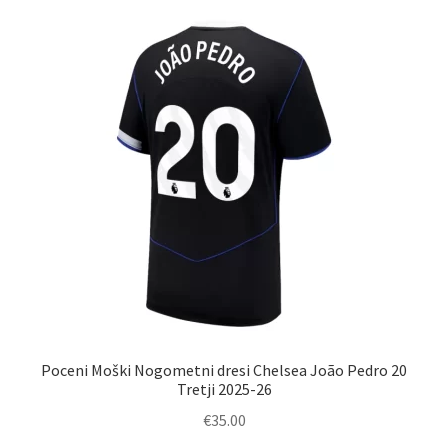
različic.
Možnosti
lahko
izberete
na
strani
izdelka
Poceni Moški Nogometni dresi Chelsea João Pedro 20
Tretji 2025-26
€
35.00