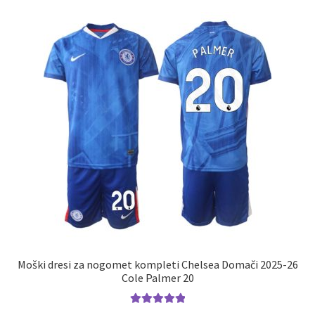
različic.
Možnosti
lahko
izberete
na
strani
izdelka
Moški dresi za nogomet kompleti Chelsea Domači 2025-26
Cole Palmer 20
Ocenjeno