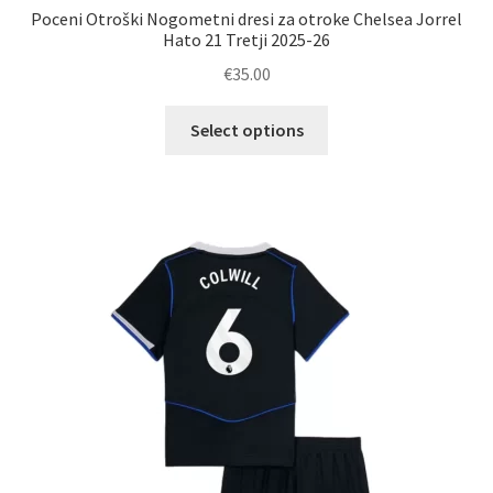
Poceni Otroški Nogometni dresi za otroke Chelsea Jorrel
Hato 21 Tretji 2025-26
€
35.00
Ta
Select options
izdelek
ima
več
različic.
Možnosti
lahko
izberete
na
strani
izdelka