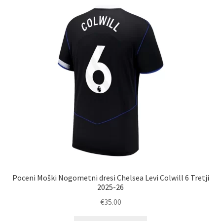
Možnosti
lahko
izberete
na
strani
izdelka
Poceni Moški Nogometni dresi Chelsea Levi Colwill 6 Tretji
2025-26
€
35.00