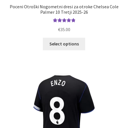
Poceni Otroški Nogometni dresi za otroke Chelsea Cole
Palmer 10 Tretji 2025-26
Ocenjeno
€
35.00
5.00
od 5
Ta
Select options
izdelek
ima
več
različic.
Možnosti
lahko
izberete
na
strani
izdelka