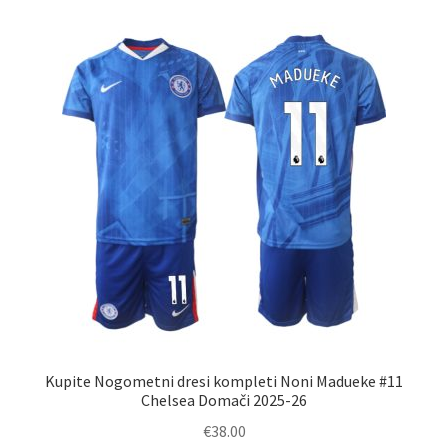
različic.
Možnosti
lahko
izberete
na
strani
izdelka
Kupite Nogometni dresi kompleti Noni Madueke #11
Chelsea Domači 2025-26
€
38.00