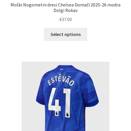
Moški Nogometni dresi Chelsea Domači 2025-26 modra
Dolgi Rokav
€
37.00
Ta
Select options
izdelek
ima
več
različic.
Možnosti
lahko
izberete
na
strani
izdelka