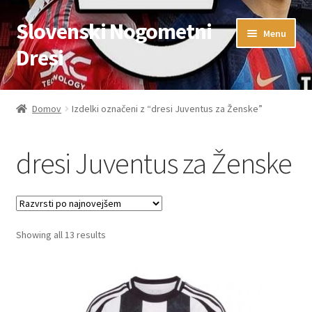
Slovenski Nogometni
Skip
Skip
Menu
to
to
Dresi
navigation
content
Domov
Domov
Izdelki označeni z “dresi Juventus za Ženske”
Blog
dresi Juventus za Ženske
FAQs
Kontaktiraj nas
Sorted
Showing all 13 results
Košarica
by
latest
Moj račun
Trgovina