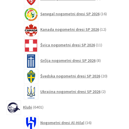
izdelki
16
Senegal nogometni dresi SP 2026
16
izdelkov
12
Kanada nogometni dresi SP 2026
12
izdelkov
11
Švica nogometni dresi SP 2026
11
izdelkov
8
Grčija nogometni dresi SP 2026
8
izdelkov
20
Švedska nogometni dresi SP 2026
20
izdelkov
2
Ukrajina nogometni dresi SP 2026
2
izdelka
6401
Klubi
6401
izdelek
16
Nogometni dresi Al-Hilal
16
izdelkov