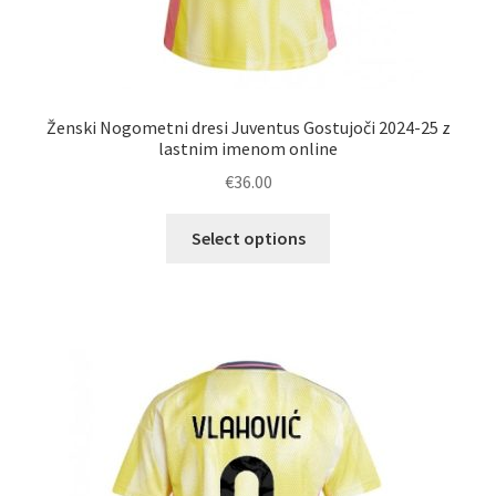
Ženski Nogometni dresi Juventus Gostujoči 2024-25 z
lastnim imenom online
€
36.00
Ta
Select options
izdelek
ima
več
različic.
Možnosti
lahko
izberete
na
strani