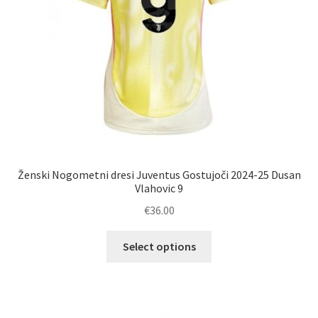
izdelka
Ženski Nogometni dresi Juventus Gostujoči 2024-25 Dusan
Vlahovic 9
€
36.00
Ta
Select options
izdelek
ima
več
različic.