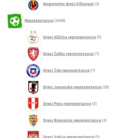
Nogometni dresi Villarreal
3
izdelki
2646
Reprezentance
2646
izdelkov
5
Dresi Alžirija reprezentance
5
izdelkov
7
Dresi Češka reprezentance
7
izdelkov
7
Dresi Čile reprezentance
7
izdelkov
28
Dresi Japonska reprezentance
28
izdelkov
3
Dresi Peru reprezentance
3
izdelki
3
Dresi Romunija reprezentance
3
izdelki
5
Dresi Srbija reprezentance
5