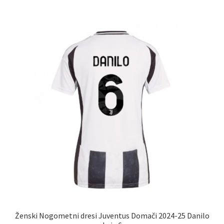
več
različic.
Možnosti
lahko
izberete
na
strani
izdelka
Ženski Nogometni dresi Juventus Domači 2024-25 Danilo