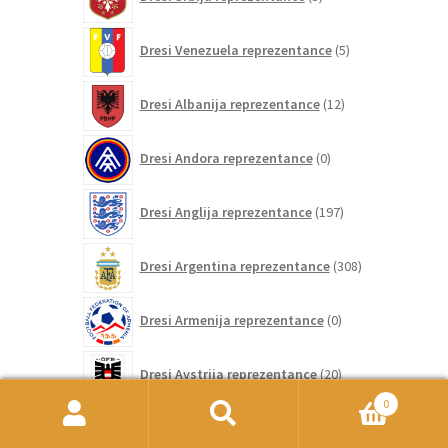
izdelkov
5
Dresi Venezuela reprezentance
5
izdelkov
12
Dresi Albanija reprezentance
12
izdelkov
0
Dresi Andora reprezentance
0
izdelkov
197
Dresi Anglija reprezentance
197
izdelkov
308
Dresi Argentina reprezentance
308
izdelkov
0
Dresi Armenija reprezentance
0
izdelkov
20
Dresi Avstrija reprezentance
20
izdelkov
0
0
Išči:
Iskanje
Dresi Azerbajdžanu reprezentance
0
izdelkov