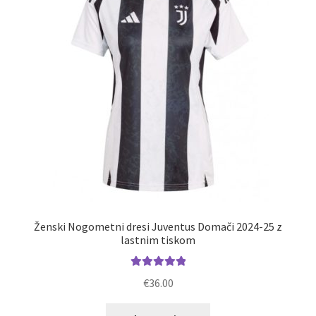
Zaključek nakupa
Ženski Nogometni dresi Juventus Domači 2024-25 z
lastnim tiskom
Ocenjeno
€
36.00
5.00
od 5
Ta