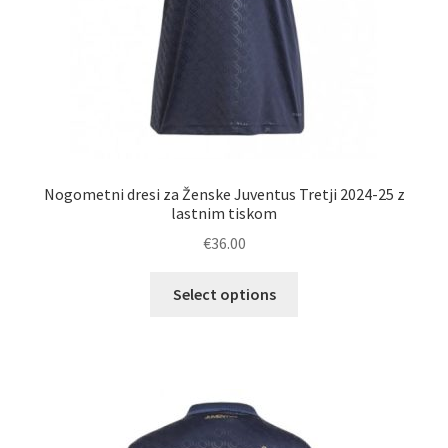
Nogometni dresi za Ženske Juventus Tretji 2024-25 z
lastnim tiskom
€
36.00
Ta
Select options
izdelek
ima
več
različic.
Možnosti
lahko