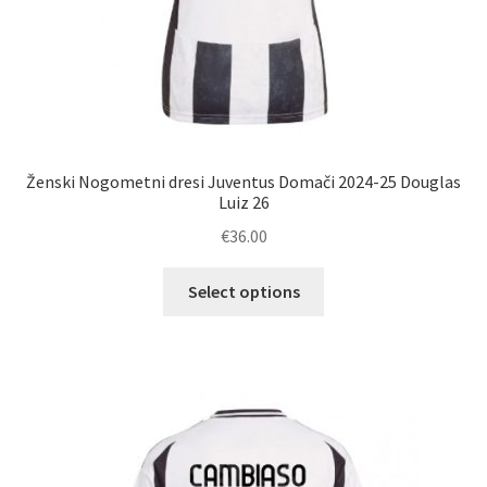
Ženski Nogometni dresi Juventus Domači 2024-25 Douglas
Luiz 26
€
36.00
Ta
Select options
izdelek
ima
več
različic.
Možnosti
lahko
izberete