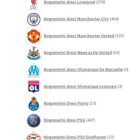
Nogometni dresi Liverpool
376
izdelkov
464
Nogometni dresi Manchester City
464
izdelkov
325
Nogometni dresi Manchester United
325
izdelkov
84
Nogometni Dresi Newcastle United
84
izdelkov
0
Nogometni dresi Olympique De Marseille
0
izdelk
3
Nogometni dresi Olympique Lyonnais
3
izdelki
13
Nogometni Dresi Porto
13
izdelkov
447
Nogometni dresi PSG
447
izdelkov
23
Nogometni Dresi PSV Eindhoven
23
izdelkov