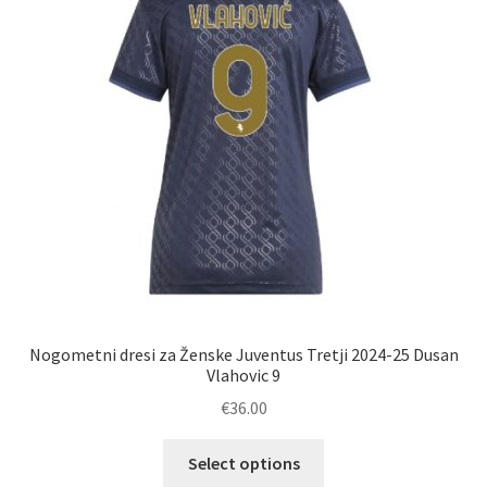
izberete
na
strani
izdelka
Nogometni dresi za Ženske Juventus Tretji 2024-25 Dusan
Vlahovic 9
€
36.00
Ta
Select options
izdelek