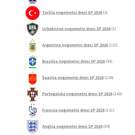
2
Turčija nogometni dresi SP 2026
2
izdelka
1
Uzbekistan nogometni dresi SP 2026
1
izdelek
121
Argentina nogometni dresi SP 2026
121
izdelkov
93
Brazilija nogometni dresi SP 2026
93
izdelkov
126
Španija nogometni dresi SP 2026
126
izdelkov
142
Portugalska nogometni dresi SP 2026
142
izdelko
121
Francija nogometni dresi SP 2026
121
izdelkov
59
Anglija nogometni dresi SP 2026
59
izdelkov