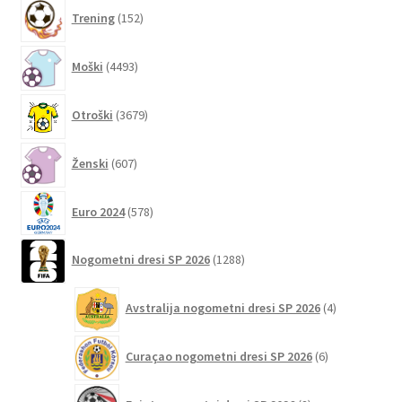
152
strani
Trening
152
izdelkov
izdelka
4493
Moški
4493
izdelkov
3679
Otroški
3679
izdelkov
607
Ženski
607
izdelkov
578
Euro 2024
578
izdelkov
1288
Nogometni dresi SP 2026
1288
izdelkov
4
Avstralija nogometni dresi SP 2026
4
izdelki
6
Curaçao nogometni dresi SP 2026
6
izdelkov
2