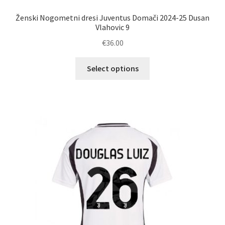
Ženski Nogometni dresi Juventus Domači 2024-25 Dusan
Vlahovic 9
€
36.00
Ta
Select options
izdelek
ima
več
različic.
Možnosti
lahko
izberete
na
strani
izdelka