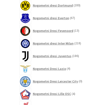
200
Nogometni dresi Dortmund
200
izdelkov
67
Nogometni dresi Everton
67
izdelkov
13
Nogometni Dresi Feyenoord
13
izdelkov
218
Nogometni dresi Inter Milan
218
izdelkov
186
Nogometni dresi Juventus
186
izdelkov
4
Nogometni Dresi Lazio
4
izdelki
0
Nogometni Dresi Leicester City
0
izdelkov
4
Nogometni Dresi Lille OSC
4
izdelki
376