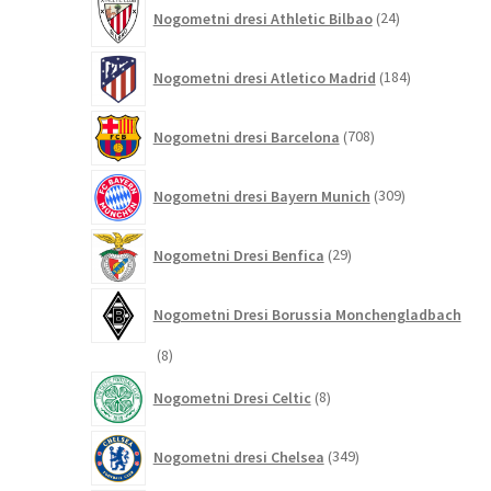
24
Nogometni dresi Athletic Bilbao
24
izdelkov
184
Nogometni dresi Atletico Madrid
184
izdelkov
708
Nogometni dresi Barcelona
708
izdelkov
309
Nogometni dresi Bayern Munich
309
izdelkov
29
Nogometni Dresi Benfica
29
izdelkov
Nogometni Dresi Borussia Monchengladbach
8
8
izdelkov
8
Nogometni Dresi Celtic
8
izdelkov
349
Nogometni dresi Chelsea
349
izdelkov