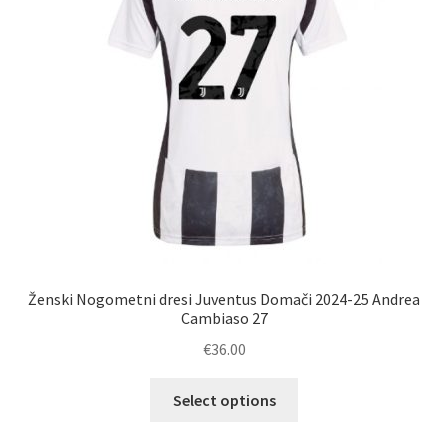
na
strani
izdelka
Ženski Nogometni dresi Juventus Domači 2024-25 Andrea
Cambiaso 27
€
36.00
Ta
Select options
izdelek
ima