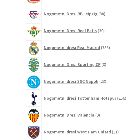
88
Nogometni Dresi RB Leipzig
88
izdelkov
30
Nogometni Dresi Real Betis
30
izdelkov
733
Nogometni dresi Real Madrid
733
izdelkov
0
Nogometni Dresi Sporting CP
0
izdelkov
23
Nogometni dresi SSC Napoli
23
izdelkov
256
Nogometni dresi Tottenham Hotspur
256
izdelko
9
Nogometni Dresi Valencia
9
izdelkov
11
Nogometni dresi West Ham United
11
izdelkov