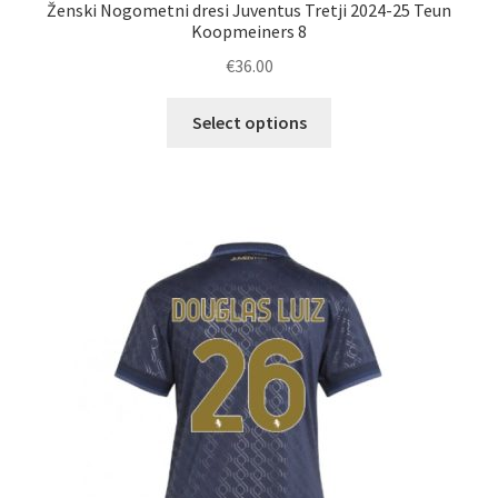
Ženski Nogometni dresi Juventus Tretji 2024-25 Teun
Koopmeiners 8
€
36.00
Ta
Select options
izdelek
ima
več
različic.
Možnosti
lahko
izberete
na
strani
izdelka