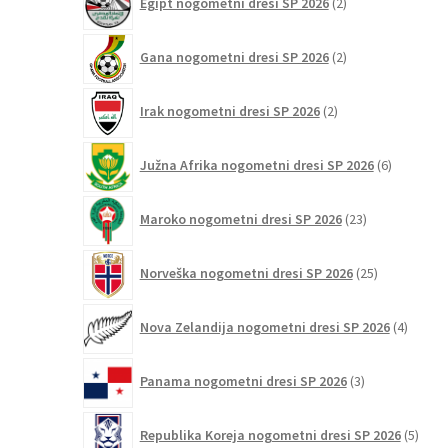
Egipt nogometni dresi SP 2026
2
izdelka
2
Gana nogometni dresi SP 2026
2
izdelka
2
Irak nogometni dresi SP 2026
2
izdelka
6
Južna Afrika nogometni dresi SP 2026
6
izdelkov
23
Maroko nogometni dresi SP 2026
23
izdelkov
25
Norveška nogometni dresi SP 2026
25
izdelkov
4
Nova Zelandija nogometni dresi SP 2026
4
izdelki
3
Panama nogometni dresi SP 2026
3
izdelki
5
Republika Koreja nogometni dresi SP 2026
5
izdel