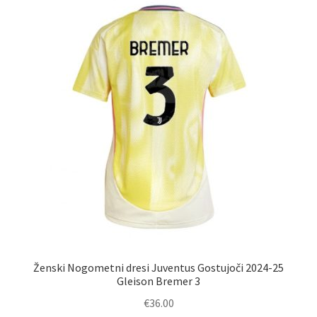
Možnosti
lahko
izberete
na
strani
izdelka
Ženski Nogometni dresi Juventus Gostujoči 2024-25
Gleison Bremer 3
€
36.00