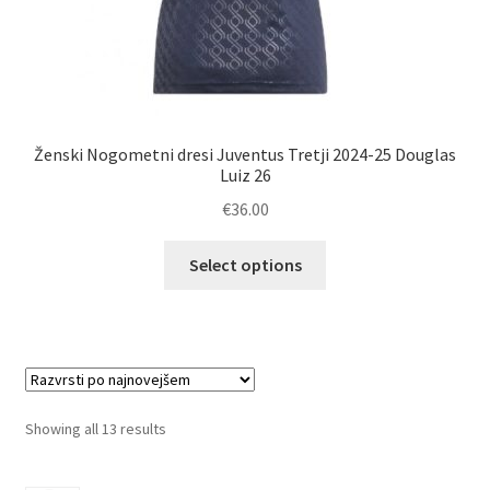
Ženski Nogometni dresi Juventus Tretji 2024-25 Douglas
Luiz 26
€
36.00
Ta
Select options
izdelek
ima
več
različic.
Možnosti
lahko
Sorted
Showing all 13 results
izberete
by
na
latest