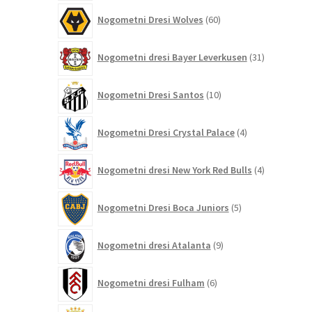
60
Nogometni Dresi Wolves
60
izdelkov
31
Nogometni dresi Bayer Leverkusen
31
izdelkov
10
Nogometni Dresi Santos
10
izdelkov
4
Nogometni Dresi Crystal Palace
4
izdelki
4
Nogometni dresi New York Red Bulls
4
izdelki
5
Nogometni Dresi Boca Juniors
5
izdelkov
9
Nogometni dresi Atalanta
9
izdelkov
6
Nogometni dresi Fulham
6
izdelkov
3