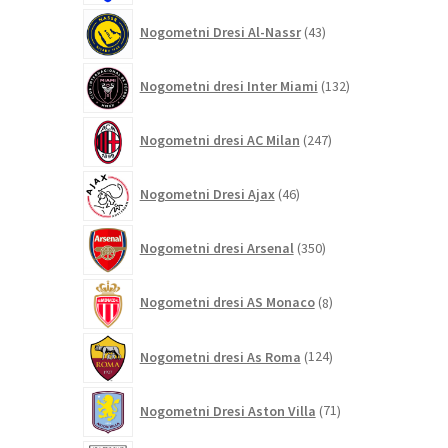
43
Nogometni Dresi Al-Nassr
43
izdelkov
132
Nogometni dresi Inter Miami
132
izdelkov
247
Nogometni dresi AC Milan
247
izdelkov
46
Nogometni Dresi Ajax
46
izdelkov
350
Nogometni dresi Arsenal
350
izdelkov
8
Nogometni dresi AS Monaco
8
izdelkov
124
Nogometni dresi As Roma
124
izdelkov
71
Nogometni Dresi Aston Villa
71
izdelkov