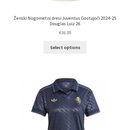
Ženski Nogometni dresi Juventus Gostujoči 2024-25
Douglas Luiz 26
€
36.00
Ta
Select options
izdelek
ima
več
različic.
Možnosti
lahko
izberete
na
strani
izdelka