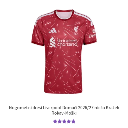
različic.
Možnosti
lahko
izberete
na
strani
izdelka
Nogometni dresi Liverpool Domači 2026/27 rdeča Kratek
Rokav-Moški
Ocenjeno