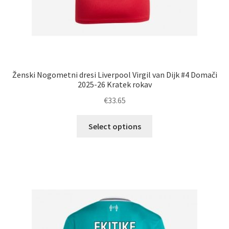
Ženski Nogometni dresi Liverpool Virgil van Dijk #4 Domači
2025-26 Kratek rokav
€
33.65
Ta
Select options
izdelek
ima
več
različic.
Možnosti
lahko
izberete
na