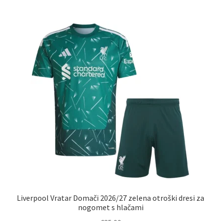
več
različic.
Možnosti
lahko
izberete
na
strani
izdelka
Liverpool Vratar Domači 2026/27 zelena otroški dresi za
nogomet s hlačami