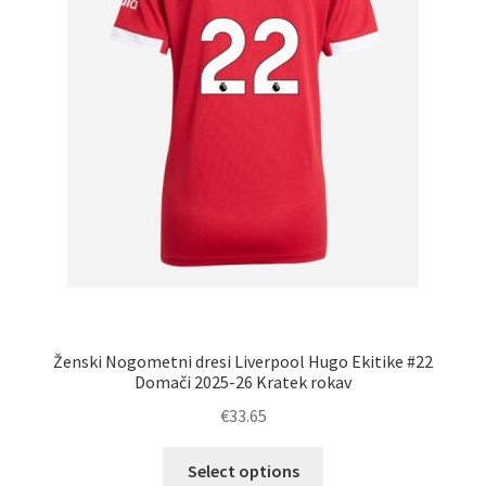
izdelka
Ženski Nogometni dresi Liverpool Hugo Ekitike #22
Domači 2025-26 Kratek rokav
€
33.65
Ta
Select options