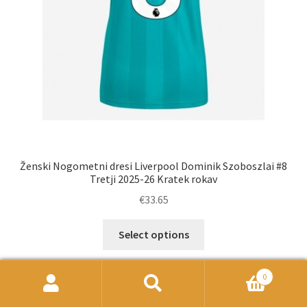
Ženski Nogometni dresi Liverpool Dominik Szoboszlai #8
Tretji 2025-26 Kratek rokav
€
33.65
Ta
Select options
izdelek
ima
0
več
Išči:
Iskanje
različic.