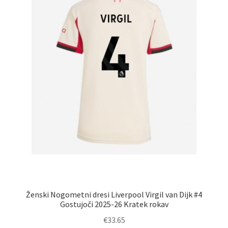
na
strani
izdelka
Ženski Nogometni dresi Liverpool Virgil van Dijk #4
Gostujoči 2025-26 Kratek rokav
€
33.65