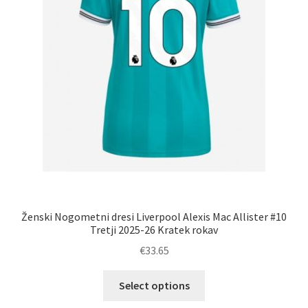
Ženski Nogometni dresi Liverpool Alexis Mac Allister #10
Tretji 2025-26 Kratek rokav
€
33.65
Ta
Select options
izdelek