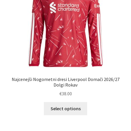
na
strani
izdelka
Najcenejši Nogometni dresi Liverpool Domači 2026/27
Dolgi Rokav
€
38.00
Ta
Select options
izdelek
ima
več