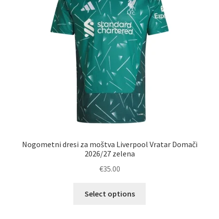
Zaključek nakupa
Nogometni dresi za moštva Liverpool Vratar Domači
2026/27 zelena
€
35.00
Ta
Select options
izdelek
ima