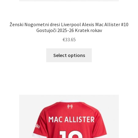
Ženski Nogometni dresi Liverpool Alexis Mac Allister #10
Gostujoči 2025-26 Kratek rokav
€
33.65
Ta
Select options
izdelek
ima
več
različic.
Možnosti
lahko
izberete
na
strani
izdelka