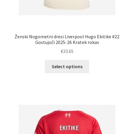
Ženski Nogometni dresi Liverpool Hugo Ekitike #22
Gostujoči 2025-26 Kratek rokav
€
33.65
Ta
Select options
izdelek
ima
več
različic.
Možnosti
lahko
izberete
na
strani