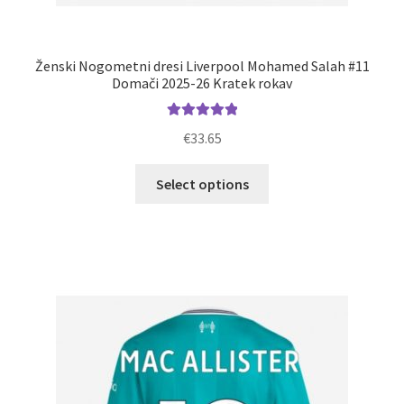
Ženski Nogometni dresi Liverpool Mohamed Salah #11
Domači 2025-26 Kratek rokav
Ocenjeno
€
33.65
5.00
od 5
Ta
Select options
izdelek
ima
več
različic.
Možnosti
lahko
izberete
na
strani
izdelka