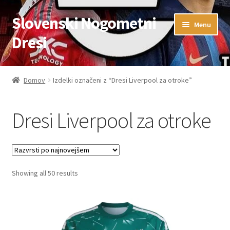
Slovenski Nogometni
Skip
Skip
Menu
to
to
Dresi
navigation
content
Domov
Domov
Izdelki označeni z “Dresi Liverpool za otroke”
Blog
Dresi Liverpool za otroke
FAQs
Kontaktiraj nas
Sorted
Showing all 50 results
Košarica
by
latest
Moj račun
Trgovina