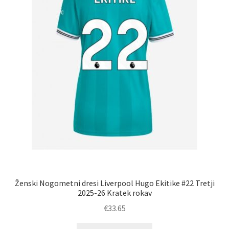
strani
izdelka
Ženski Nogometni dresi Liverpool Hugo Ekitike #22 Tretji
2025-26 Kratek rokav
€
33.65
Ta