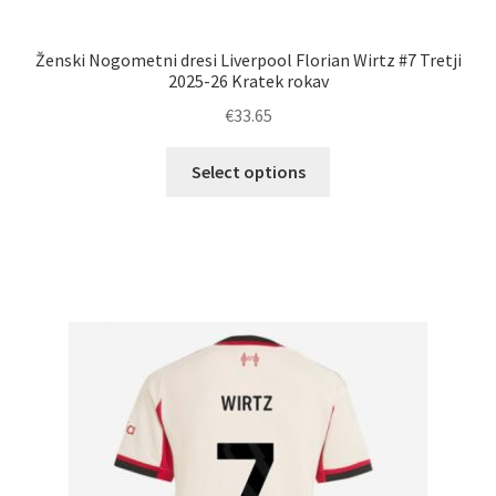
Ženski Nogometni dresi Liverpool Florian Wirtz #7 Tretji
2025-26 Kratek rokav
€
33.65
Ta
Select options
izdelek
ima
več
različic.
Možnosti
lahko
izberete
na
strani
izdelka