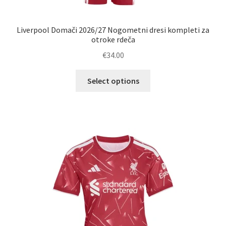
Liverpool Domači 2026/27 Nogometni dresi kompleti za
otroke rdeča
€
34.00
Ta
Select options
izdelek
ima
več
različic.
Možnosti
lahko
izberete
na
strani
izdelka