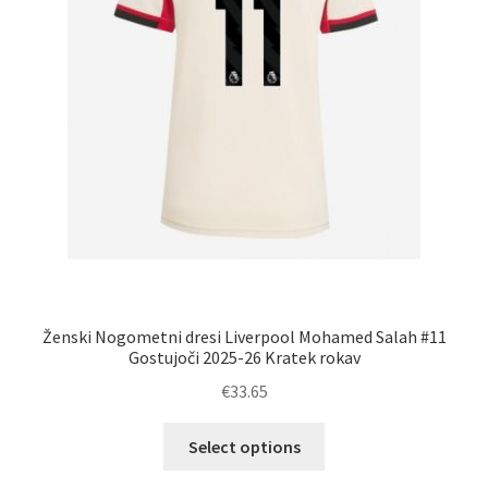
Ženski Nogometni dresi Liverpool Mohamed Salah #11
Gostujoči 2025-26 Kratek rokav
€
33.65
Ta
Select options
izdelek