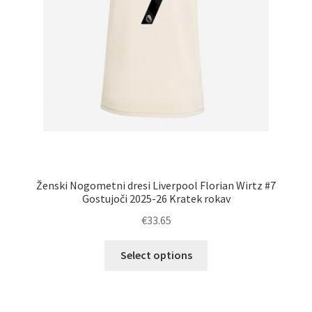
Ženski Nogometni dresi Liverpool Florian Wirtz #7
Gostujoči 2025-26 Kratek rokav
€
33.65
Ta
Select options
izdelek
ima
več