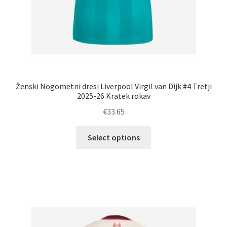
Ženski Nogometni dresi Liverpool Virgil van Dijk #4 Tretji
2025-26 Kratek rokav
€
33.65
Ta
Select options
izdelek
ima
več
različic.
Možnosti
lahko
izberete