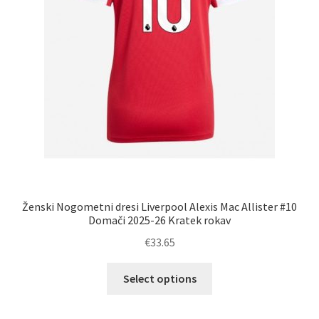
Ženski Nogometni dresi Liverpool Alexis Mac Allister #10
Domači 2025-26 Kratek rokav
€
33.65
Ta
Select options
izdelek
ima