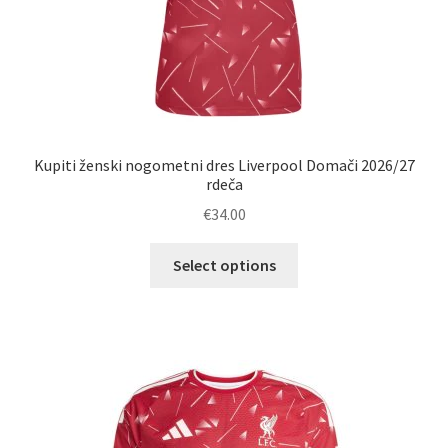
Kupiti ženski nogometni dres Liverpool Domači 2026/27
rdeča
€
34.00
Ta
Select options
izdelek
ima
več
različic.
Možnosti
lahko
izberete