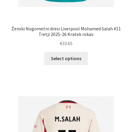
Ženski Nogometni dresi Liverpool Mohamed Salah #11
Tretji 2025-26 Kratek rokav
€
33.65
Ta
Select options
izdelek
ima
več
različic.
Možnosti
lahko
izberete
na
strani
izdelka