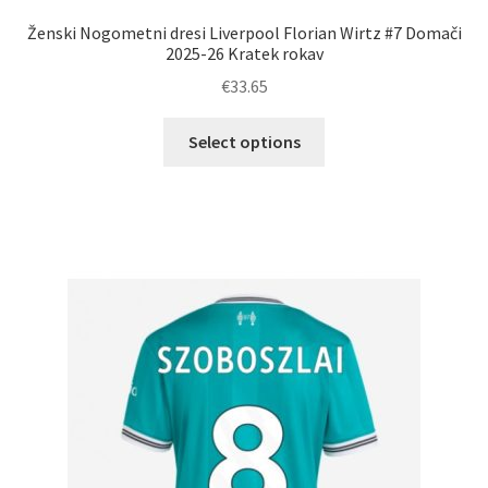
Ženski Nogometni dresi Liverpool Florian Wirtz #7 Domači
2025-26 Kratek rokav
€
33.65
Ta
Select options
izdelek
ima
več
različic.
Možnosti
lahko
izberete
na
strani
izdelka