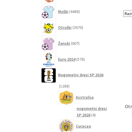
4488
Moški
4488
izdelkov
3670
Otroški
3670
izdelkov
607
Ženski
607
izdelkov
578
Euro 2024
578
izdelkov
Nogometni dresi SP 2026
1288
1288
izdelkov
Avstralija
Otr
nogometni dresi
4
SP 2026
4
izdelki
Curaçao