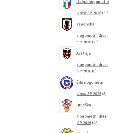
Italija nogometni
39
dresi SP 2026
39
izdelkov
Japonska
nogometni dresi
25
SP 2026
25
izdelkov
Avstrija
nogometni dresi
6
SP 2026
6
izdelkov
Čile nogometni
5
dresi SP 2026
5
izdelkov
Hrvaška
nogometni dresi
48
SP 2026
48
izdelkov