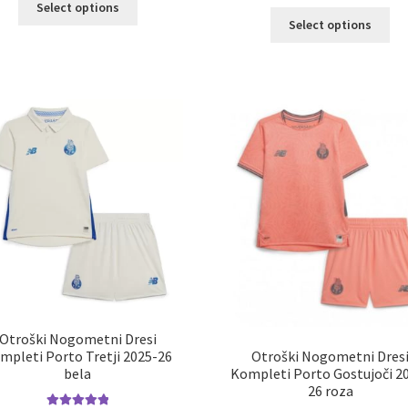
Select options
Ta
izdelek
Select options
izd
ima
im
več
ve
različic.
razl
Možnosti
Mož
lahko
lah
izberete
izb
na
na
strani
str
izdelka
izd
Otroški Nogometni Dresi
Otroški Nogometni Dres
mpleti Porto Tretji 2025-26
Kompleti Porto Gostujoči 2
bela
26 roza