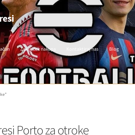
resi
račun
Zaključek nakupa
Kontaktiraj nas
Blog
oj račun
Trgovina
Zaključek nakupa
oke”
resi Porto za otroke