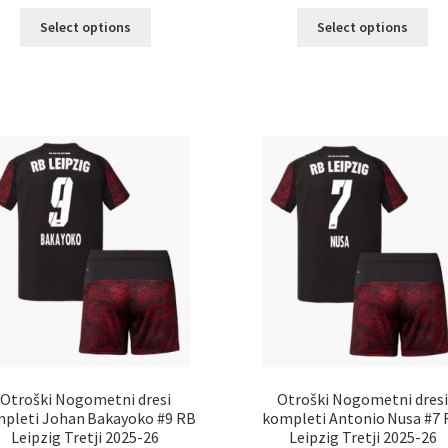
Ta
Ta
Select options
Select options
izdelek
izd
ima
im
več
ve
različic.
razl
Možnosti
Mož
lahko
lah
izberete
izb
na
na
strani
str
izdelka
izd
Otroški Nogometni dresi
Otroški Nogometni dres
pleti Johan Bakayoko #9 RB
kompleti Antonio Nusa #7
Leipzig Tretji 2025-26
Leipzig Tretji 2025-26