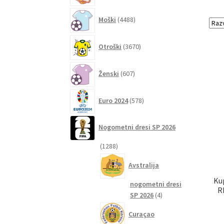
4488
Moški
4488
izdelkov
3670
Otroški
3670
izdelkov
607
Ženski
607
izdelkov
578
Euro 2024
578
izdelkov
Nogometni dresi SP 2026
1288
1288
izdelkov
Avstralija
Ku
nogometni dresi
R
4
SP 2026
4
izdelki
Curaçao