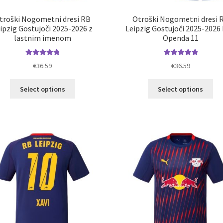
troški Nogometni dresi RB
Otroški Nogometni dresi 
ipzig Gostujoči 2025-2026 z
Leipzig Gostujoči 2025-2026 
lastnim imenom
Openda 11
Ocenjeno
Ocenjeno
€
36.59
€
36.59
5.00
od 5
5.00
od 5
Ta
Ta
Select options
Select options
izdelek
izd
ima
im
več
ve
različic.
razl
Možnosti
Mož
lahko
lah
izberete
izb
na
na
strani
str
izdelka
izd