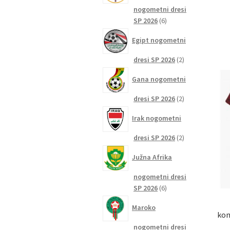
nogometni dresi
6
SP 2026
6
izdelkov
Egipt nogometni
2
dresi SP 2026
2
izdelka
Gana nogometni
2
dresi SP 2026
2
izdelka
Irak nogometni
2
dresi SP 2026
2
izdelka
Južna Afrika
nogometni dresi
6
SP 2026
6
izdelkov
Maroko
kom
nogometni dresi