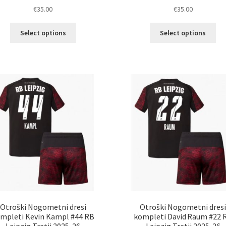
€
35.00
€
35.00
Ta
Ta
Select options
Select options
izdelek
izd
ima
im
več
ve
različic.
razl
Možnosti
Mož
lahko
lah
izberete
izb
na
na
strani
str
izdelka
izd
Otroški Nogometni dresi
Otroški Nogometni dres
mpleti Kevin Kampl #44 RB
kompleti David Raum #22 