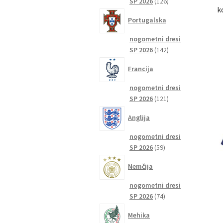
126
SP 2026
126
k
izdelkov
Portugalska
nogometni dresi
142
SP 2026
142
izdelkov
Francija
nogometni dresi
121
SP 2026
121
izdelkov
Anglija
nogometni dresi
59
SP 2026
59
izdelkov
Nemčija
nogometni dresi
74
SP 2026
74
izdelkov
Mehika