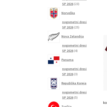
23
SP 2026
23
izdelkov
Norveška
nogometni dresi
25
SP 2026
25
izdelkov
Nova Zelandija
nogometni dresi
4
SP 2026
4
izdelki
Panama
nogometni dresi
3
SP 2026
3
izdelki
Republika Koreja
nogometni dresi
5
SP 2026
5
ko
izdelkov
Turčija