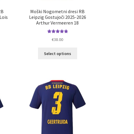
RB
Moški Nogometni dresi RB
Lois
Leipzig Gostujoči 2025-2026
Arthur Vermeeren 18
Ocenjeno
€
38.00
5.00
od 5
Ta
Select options
elek
izdelek
a
ima
č
več
ičic.
različic.
nosti
Možnosti
ko
lahko
erete
izberete
na
ani
strani
elka
izdelka