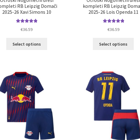
Otroški Nogometni dresi
Otroški Nogometni dres
ompleti RB Leipzig Domači
kompleti RB Leipzig Doma
2025-26 Xavi Simons 10
2025-26 Lois Openda 11
Ocenjeno
Ocenjeno
€
36.59
€
36.59
5.00
od 5
5.00
od 5
Ta
Ta
Select options
Select options
izdelek
izd
ima
im
več
ve
različic.
razl
Možnosti
Mož
lahko
lah
izberete
izb
na
na
strani
str
izdelka
izd