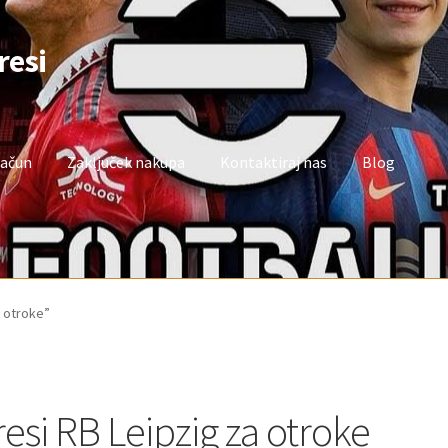
resi
račun
Zaključek nakupa
Kontaktiraj nas
Blog
oj račun
Trgovina
Zaključek nakupa
a otroke”
resi RB Leipzig za otroke