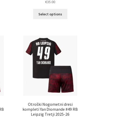
€
35.00
5.00
od 5
elek
Ta
Select options
a
izdelek
č
ima
ičic.
več
nosti
različic.
ko
Možnosti
erete
lahko
izberete
ani
na
elka
strani
izdelka
i
Otroški Nogometni dresi
 RB
kompleti Yan Diomande #49 RB
Leipzig Tretji 2025-26