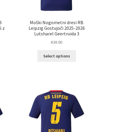
B
Moški Nogometni dresi RB
6 z
Leipzig Gostujoči 2025-2026
Lutsharel Geertruida 3
€
38.00
Ta
Select options
izdelek
ima
elek
več
a
različic.
č
Možnosti
ičic.
lahko
nosti
izberete
ko
na
erete
strani
izdelka
ani
elka