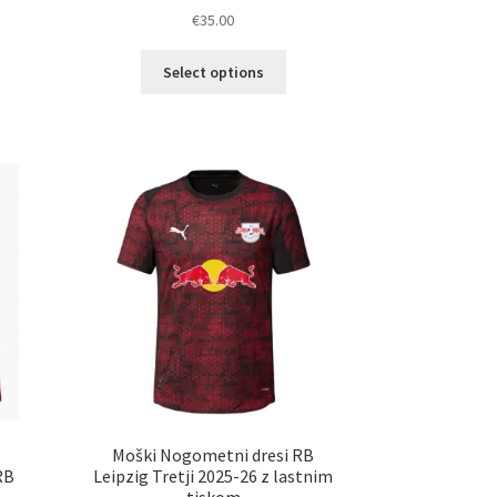
€
35.00
Ta
Select options
elek
izdelek
a
ima
č
več
ičic.
različic.
nosti
Možnosti
ko
lahko
erete
izberete
na
ani
strani
elka
izdelka
i
Moški Nogometni dresi RB
RB
Leipzig Tretji 2025-26 z lastnim