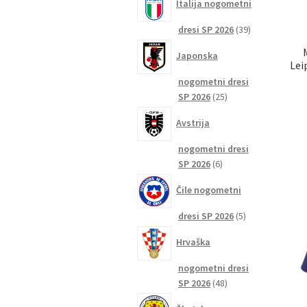
Italija nogometni
39
dresi SP 2026
39
izdelkov
Japonska
Lei
nogometni dresi
25
SP 2026
25
izdelkov
Avstrija
nogometni dresi
6
SP 2026
6
izdelkov
Čile nogometni
5
dresi SP 2026
5
izdelkov
Hrvaška
nogometni dresi
48
SP 2026
48
izdelkov