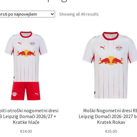
Sorted
Showing all 49 results
by
latest
piti otroški nogometni dresi
Moški Nogometni dresi R
B Leipzig Domači 2026/27 +
Leipzig Domači 2026-2027 b
Kratke hlače
Kratek Rokav
€
34.00
€
35.00