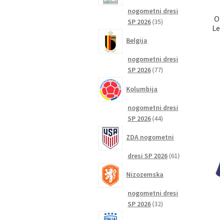
nogometni dresi
O
35
SP 2026
35
Le
izdelkov
Belgija
nogometni dresi
77
SP 2026
77
izdelkov
Kolumbija
nogometni dresi
44
SP 2026
44
izdelkov
ZDA nogometni
61
dresi SP 2026
61
izdelkov
Nizozemska
nogometni dresi
32
SP 2026
32
izdelkov