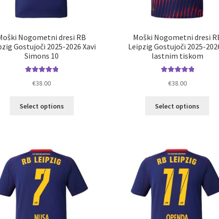
Moški Nogometni dresi RB
Moški Nogometni dresi R
pzig Gostujoči 2025-2026 Xavi
Leipzig Gostujoči 2025-202
Simons 10
lastnim tiskom
Ocenjeno
Ocenjeno
€
38.00
€
38.00
5.00
od 5
5.00
od 5
Ta
Ta
Select options
Select options
izdelek
izd
ima
im
več
ve
različic.
razl
Možnosti
Mož
lahko
lah
izberete
izb
na
na
strani
str
izdelka
izd