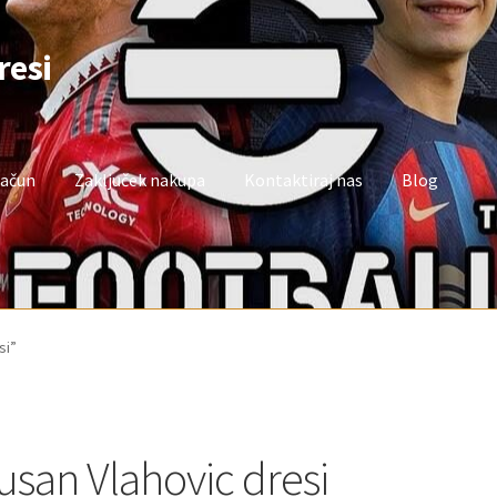
resi
račun
Zaključek nakupa
Kontaktiraj nas
Blog
oj račun
Trgovina
Zaključek nakupa
si”
usan Vlahovic dresi