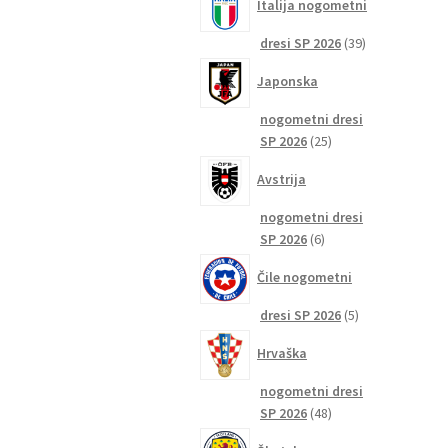
Italija nogometni
39
dresi SP 2026
39
izdelkov
Japonska
nogometni dresi
25
SP 2026
25
izdelkov
Avstrija
nogometni dresi
6
SP 2026
6
izdelkov
Čile nogometni
5
dresi SP 2026
5
izdelkov
Hrvaška
nogometni dresi
48
SP 2026
48
izdelkov