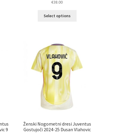
€
38.00
5.00
od 5
Ta
Select options
izdelek
elek
ima
a
več
č
različic.
ičic.
Možnosti
nosti
lahko
ko
izberete
erete
na
strani
ani
izdelka
elka
ntus
Ženski Nogometni dresi Juventus
ic 9
Gostujoči 2024-25 Dusan Vlahovic