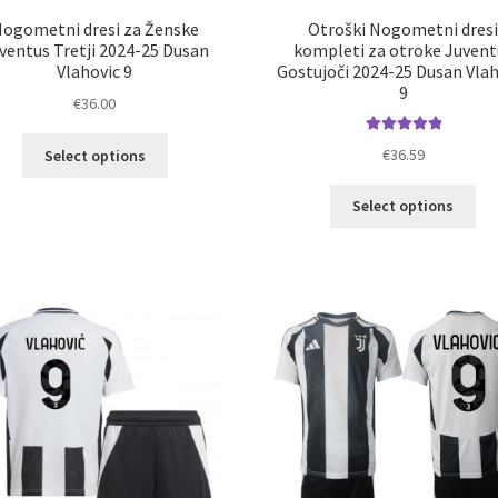
ogometni dresi za Ženske
Otroški Nogometni dres
ventus Tretji 2024-25 Dusan
kompleti za otroke Juvent
Vlahovic 9
Gostujoči 2024-25 Dusan Vlah
9
€
36.00
Ta
Ocenjeno
€
36.59
Select options
5.00
od 5
izdelek
ima
Ta
Select options
več
izd
različic.
im
Možnosti
ve
lahko
razl
izberete
Mož
na
lah
strani
izb
izdelka
na
str
izd