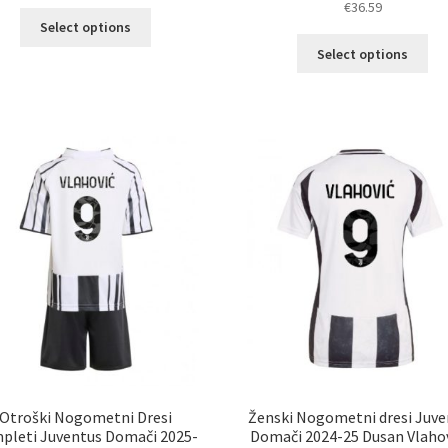
€
36.59
Ta
5.00
od 5
Select options
izdelek
Ta
Select options
ima
izd
več
im
različic.
ve
Možnosti
razl
lahko
Mož
izberete
lah
na
izb
strani
na
izdelka
str
izd
Otroški Nogometni Dresi
Ženski Nogometni dresi Juve
pleti Juventus Domači 2025-
Domači 2024-25 Dusan Vlahov