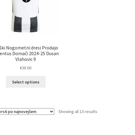
izdelka
ki Nogometni dresi Prodajo
entus Domači 2024-25 Dusan
Vlahovic 9
€
38.00
Ta
Select options
izdelek
ima
več
različic.
Sorted
Showing all 13 results
Možnosti
by
lahko
latest
izberete
na