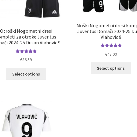
Moški Nogometni dresi komp
Otroški Nogometni dresi
Juventus Domači 2024-25 D
ompleti za otroke Juventus
Vlahovic 9
ači 2024-25 Dusan Vlahovic 9
Ocenjeno
€
43.00
Ocenjeno
5.00
od 5
€
36.59
5.00
od 5
Ta
Select options
Ta
izd
Select options
izdelek
im
ima
ve
več
razl
različic.
Mož
Možnosti
lah
lahko
izb
izberete
na
na
str
strani
izd