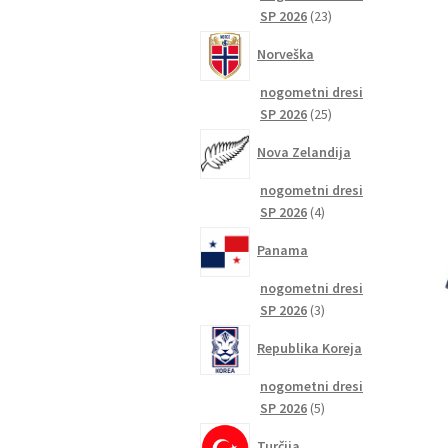
23
SP 2026
23
izdelkov
Norveška
nogometni dresi
25
SP 2026
25
izdelkov
Nova Zelandija
nogometni dresi
4
SP 2026
4
izdelki
Panama
nogometni dresi
3
SP 2026
3
izdelki
Republika Koreja
nogometni dresi
5
SP 2026
5
izdelkov
Turčija