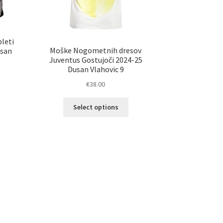
leti
Moške Nogometnih dresov
usan
Juventus Gostujoči 2024-25
Dusan Vlahovic 9
€
38.00
Ta
Select options
izdelek
elek
ima
a
več
č
različic.
ičic.
Možnosti
nosti
lahko
ko
izberete
erete
na
strani
ani
izdelka
elka