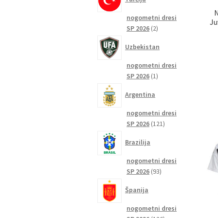
N
nogometni dresi
Ju
2
SP 2026
2
izdelka
Uzbekistan
nogometni dresi
1
SP 2026
1
izdelek
Argentina
nogometni dresi
121
SP 2026
121
izdelkov
Brazilija
nogometni dresi
93
SP 2026
93
izdelkov
Španija
nogometni dresi