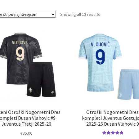
Sorted
Showing all 13 results
by
latest
eni Otroški Nogometni Dres
Otroški Nogometni Dres
ompleti Dusan Vlahovic #9
kompleti Juventus Gostujo
Juventus Tretji 2025-26
2025-26 Dusan Vlahovic 9
€
35.00
Ocenjeno