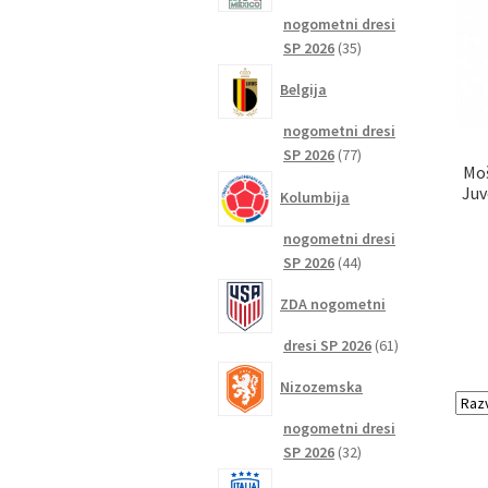
nogometni dresi
35
SP 2026
35
izdelkov
Belgija
nogometni dresi
77
SP 2026
77
Moš
izdelkov
Juv
Kolumbija
nogometni dresi
44
SP 2026
44
izdelkov
ZDA nogometni
61
dresi SP 2026
61
izdelkov
Nizozemska
nogometni dresi
32
SP 2026
32
izdelkov