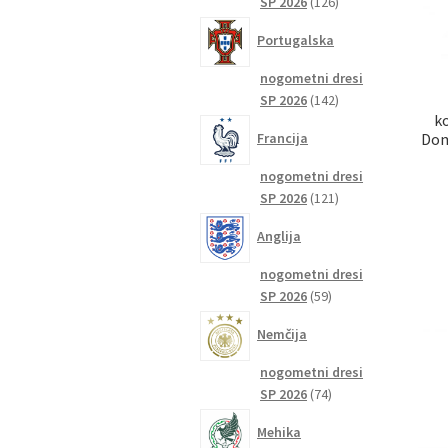
126
SP 2026
126
izdelkov
Portugalska
nogometni dresi
142
SP 2026
142
k
izdelkov
Dom
Francija
nogometni dresi
121
SP 2026
121
izdelkov
Anglija
nogometni dresi
59
SP 2026
59
izdelkov
Nemčija
nogometni dresi
74
SP 2026
74
izdelkov
Mehika