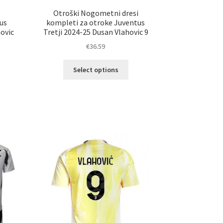
i
Otroški Nogometni dresi
us
kompleti za otroke Juventus
ovic
Tretji 2024-25 Dusan Vlahovic 9
€
36.59
Ta
Select options
izdelek
ima
več
elek
različic.
a
Možnosti
č
lahko
ičic.
izberete
nosti
na
ko
strani
erete
izdelka
ani
elka