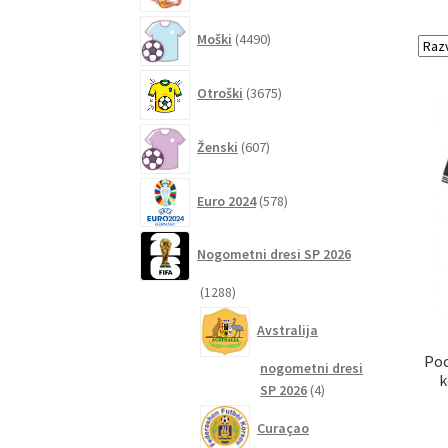
4490
Moški
4490
izdelkov
3675
Otroški
3675
izdelkov
607
Ženski
607
izdelkov
578
Euro 2024
578
izdelkov
Nogometni dresi SP 2026
1288
1288
izdelkov
Avstralija
Poc
nogometni dresi
k
4
SP 2026
4
izdelki
Curaçao