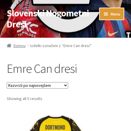
Slovenski Nogometni
Skip
Skip
Menu
to
to
Dresi
navigation
content
Domov
Domov
Izdelki označeni z “Emre Can dresi”
Blog
Emre Can dresi
FAQs
Kontaktiraj nas
Sorted
Showing all 5 results
Košarica
by
latest
Moj račun
Trgovina