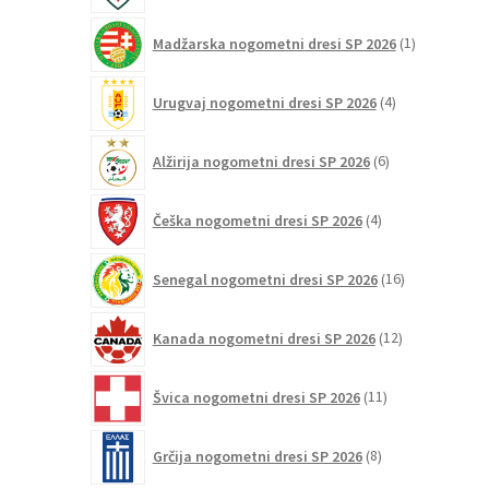
1
Madžarska nogometni dresi SP 2026
1
izdelek
4
Urugvaj nogometni dresi SP 2026
4
izdelki
6
Alžirija nogometni dresi SP 2026
6
izdelkov
4
Češka nogometni dresi SP 2026
4
izdelki
16
Senegal nogometni dresi SP 2026
16
izdelkov
12
Kanada nogometni dresi SP 2026
12
izdelkov
11
Švica nogometni dresi SP 2026
11
izdelkov
8
Grčija nogometni dresi SP 2026
8
izdelkov