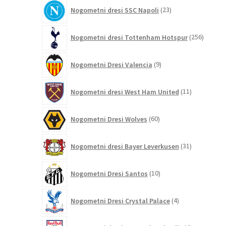
23
Nogometni dresi SSC Napoli
23
izdelkov
256
Nogometni dresi Tottenham Hotspur
256
izdelko
9
Nogometni Dresi Valencia
9
izdelkov
11
Nogometni dresi West Ham United
11
izdelkov
60
Nogometni Dresi Wolves
60
izdelkov
31
Nogometni dresi Bayer Leverkusen
31
izdelkov
10
Nogometni Dresi Santos
10
izdelkov
4
Nogometni Dresi Crystal Palace
4
izdelki
4