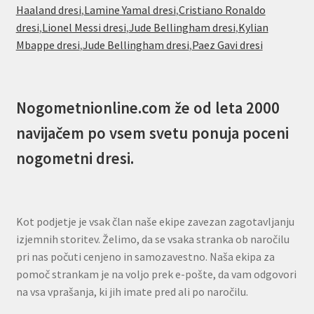
Haaland dresi
,
Lamine Yamal dresi
,
Cristiano Ronaldo
dresi
,
Lionel Messi dresi
,
Jude Bellingham dresi
,
Kylian
Mbappe dresi
,
Jude Bellingham dresi
,
Paez Gavi dresi
Nogometnionline.com že od leta 2000
navijačem po vsem svetu ponuja poceni
nogometni dresi.
Kot podjetje je vsak član naše ekipe zavezan zagotavljanju
izjemnih storitev. Želimo, da se vsaka stranka ob naročilu
pri nas počuti cenjeno in samozavestno. Naša ekipa za
pomoč strankam je na voljo prek e-pošte, da vam odgovori
na vsa vprašanja, ki jih imate pred ali po naročilu.