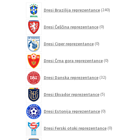
izdelkov
240
Dresi Brazilija reprezentance
240
izdelkov
0
Dresi Češčina reprezentance
0
izdelkov
0
Dresi Ciper reprezentance
0
izdelkov
0
Dresi Črna gora reprezentance
0
izdelkov
32
Dresi Danska reprezentance
32
izdelkov
5
Dresi Ekvador reprezentance
5
izdelkov
0
Dresi Estonija reprezentance
0
izdelkov
0
Dresi Ferski otoki reprezentance
0
izdelkov