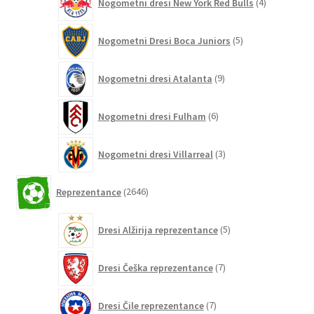
Nogometni dresi New York Red Bulls
4
izdelki
5
Nogometni Dresi Boca Juniors
5
izdelkov
9
Nogometni dresi Atalanta
9
izdelkov
6
Nogometni dresi Fulham
6
izdelkov
3
Nogometni dresi Villarreal
3
izdelki
2646
Reprezentance
2646
izdelkov
5
Dresi Alžirija reprezentance
5
izdelkov
7
Dresi Češka reprezentance
7
izdelkov
7
Dresi Čile reprezentance
7
izdelkov