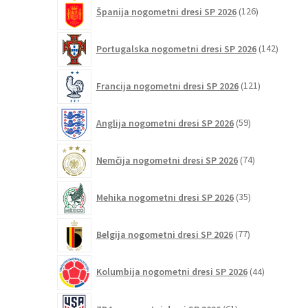
126
Španija nogometni dresi SP 2026
126
izdelkov
142
Portugalska nogometni dresi SP 2026
142
izdelko
121
Francija nogometni dresi SP 2026
121
izdelkov
59
Anglija nogometni dresi SP 2026
59
izdelkov
74
Nemčija nogometni dresi SP 2026
74
izdelkov
35
Mehika nogometni dresi SP 2026
35
izdelkov
77
Belgija nogometni dresi SP 2026
77
izdelkov
44
Kolumbija nogometni dresi SP 2026
44
izdelkov
61