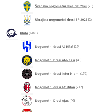
20
Švedska nogometni dresi SP 2026
20
izdelkov
2
Ukrajina nogometni dresi SP 2026
2
izdelka
6401
Klubi
6401
izdelek
16
Nogometni dresi Al-Hilal
16
izdelkov
43
Nogometni Dresi Al-Nassr
43
izdelkov
132
Nogometni dresi Inter Miami
132
izdelkov
247
Nogometni dresi AC Milan
247
izdelkov
46
Nogometni Dresi Ajax
46
izdelkov
350