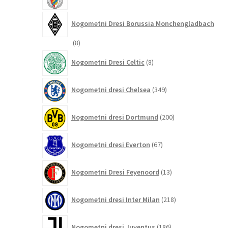
izdelkov
Nogometni Dresi Borussia Monchengladbach
8
8
izdelkov
8
Nogometni Dresi Celtic
8
izdelkov
349
Nogometni dresi Chelsea
349
izdelkov
200
Nogometni dresi Dortmund
200
izdelkov
67
Nogometni dresi Everton
67
izdelkov
13
Nogometni Dresi Feyenoord
13
izdelkov
218
Nogometni dresi Inter Milan
218
izdelkov
186
Nogometni dresi Juventus
186