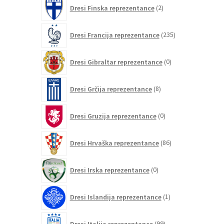
2
Dresi Finska reprezentance
2
izdelka
235
Dresi Francija reprezentance
235
izdelkov
0
Dresi Gibraltar reprezentance
0
izdelkov
8
Dresi Grčija reprezentance
8
izdelkov
0
Dresi Gruzija reprezentance
0
izdelkov
86
Dresi Hrvaška reprezentance
86
izdelkov
0
Dresi Irska reprezentance
0
izdelkov
1
Dresi Islandija reprezentance
1
izdelek
99
Dresi Italija reprezentance
99