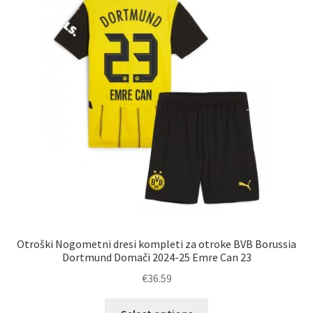
lahko
izberete
na
strani
izdelka
Otroški Nogometni dresi kompleti za otroke BVB Borussia
Dortmund Domači 2024-25 Emre Can 23
€
36.59
Ta