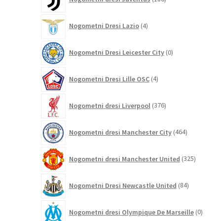
izdelkov
4
Nogometni Dresi Lazio
4
izdelki
0
Nogometni Dresi Leicester City
0
izdelkov
4
Nogometni Dresi Lille OSC
4
izdelki
376
Nogometni dresi Liverpool
376
izdelkov
464
Nogometni dresi Manchester City
464
izdelkov
325
Nogometni dresi Manchester United
325
izdelkov
84
Nogometni Dresi Newcastle United
84
izdelkov
0
Nogometni dresi Olympique De Marseille
0
izdelk