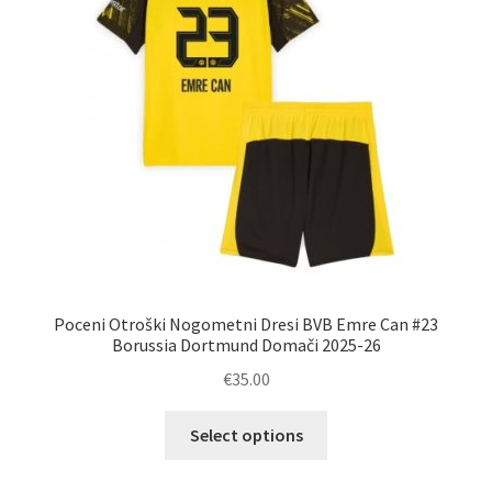
Zaključek nakupa
Poceni Otroški Nogometni Dresi BVB Emre Can #23
Borussia Dortmund Domači 2025-26
€
35.00
Ta
Select options
izdelek
ima