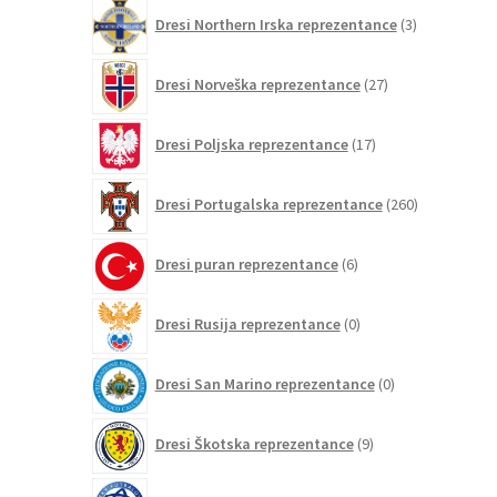
3
Dresi Northern Irska reprezentance
3
izdelki
27
Dresi Norveška reprezentance
27
izdelkov
17
Dresi Poljska reprezentance
17
izdelkov
260
Dresi Portugalska reprezentance
260
izdelkov
6
Dresi puran reprezentance
6
izdelkov
0
Dresi Rusija reprezentance
0
izdelkov
0
Dresi San Marino reprezentance
0
izdelkov
9
Dresi Škotska reprezentance
9
izdelkov
2