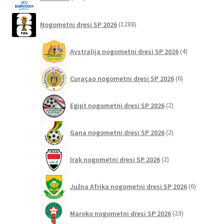
izdelkov
1288
Nogometni dresi SP 2026
1288
izdelkov
4
Avstralija nogometni dresi SP 2026
4
izdelki
6
Curaçao nogometni dresi SP 2026
6
izdelkov
2
Egipt nogometni dresi SP 2026
2
izdelka
2
Gana nogometni dresi SP 2026
2
izdelka
2
Irak nogometni dresi SP 2026
2
izdelka
6
Južna Afrika nogometni dresi SP 2026
6
izdelkov
23
Maroko nogometni dresi SP 2026
23
izdelkov