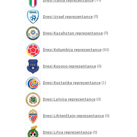
izdelkov
0
Dresi Izrael reprezentance
0
izdelkov
0
Dresi Kazahstan reprezentance
0
izdelkov
63
Dresi Kolumbija reprezentance
63
izdelkov
0
Dresi Kosovo reprezentance
0
izdelkov
1
Dresi Kostarika reprezentance
1
izdelek
0
Dresi Latvija reprezentance
0
izdelkov
0
Dresi Lihtenštajn reprezentance
0
izdelkov
0
Dresi Litva reprezentance
0
izdelkov