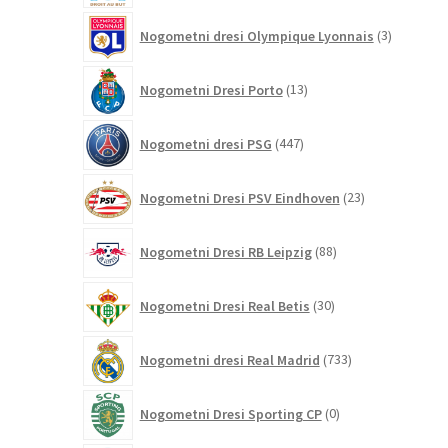
3
Nogometni dresi Olympique Lyonnais
3
izdelki
13
Nogometni Dresi Porto
13
izdelkov
447
Nogometni dresi PSG
447
izdelkov
23
Nogometni Dresi PSV Eindhoven
23
izdelkov
88
Nogometni Dresi RB Leipzig
88
izdelkov
30
Nogometni Dresi Real Betis
30
izdelkov
733
Nogometni dresi Real Madrid
733
izdelkov
0
Nogometni Dresi Sporting CP
0
izdelkov