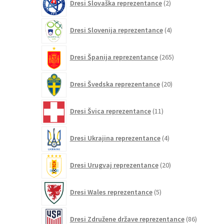
Dresi Slovaška reprezentance
2
izdelka
4
Dresi Slovenija reprezentance
4
izdelki
265
Dresi Španija reprezentance
265
izdelkov
20
Dresi Švedska reprezentance
20
izdelkov
11
Dresi Švica reprezentance
11
izdelkov
4
Dresi Ukrajina reprezentance
4
izdelki
20
Dresi Urugvaj reprezentance
20
izdelkov
5
Dresi Wales reprezentance
5
izdelkov
86
Dresi Združene države reprezentance
86
izdelkov