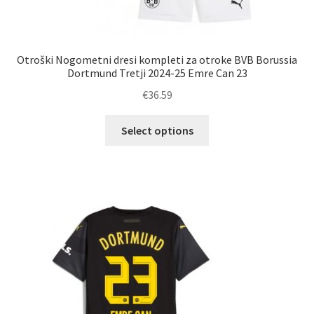
Otroški Nogometni dresi kompleti za otroke BVB Borussia
Dortmund Tretji 2024-25 Emre Can 23
€
36.59
Ta
Select options
izdelek
ima
več
različic.
Možnosti
lahko
izberete
na
strani
izdelka