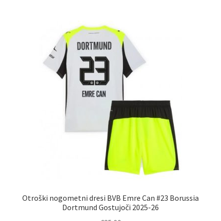
več
različic.
Možnosti
lahko
izberete
na
strani
izdelka
Otroški nogometni dresi BVB Emre Can #23 Borussia
Dortmund Gostujoči 2025-26