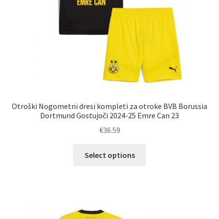
Otroški Nogometni dresi kompleti za otroke BVB Borussia
Dortmund Gostujoči 2024-25 Emre Can 23
€
36.59
Ta
Select options
izdelek
ima
več
različic.
Možnosti