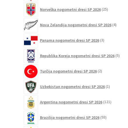
25
Norveška nogometni dresi SP 2026
25
izdelkov
4
Nova Zelandija nogometni dresi SP 2026
4
izdelki
3
Panama nogometni dresi SP 2026
3
izdelki
5
Republika Koreja nogometni dresi SP 2026
5
izdel
2
Turčija nogometni dresi SP 2026
2
izdelka
1
Uzbekistan nogometni dresi SP 2026
1
izdelek
121
Argentina nogometni dresi SP 2026
121
izdelkov
93
Brazilija nogometni dresi SP 2026
93
izdelkov