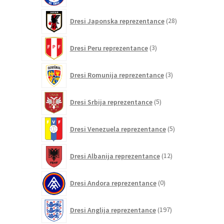
28
Dresi Japonska reprezentance
28
izdelkov
3
Dresi Peru reprezentance
3
izdelki
3
Dresi Romunija reprezentance
3
izdelki
5
Dresi Srbija reprezentance
5
izdelkov
5
Dresi Venezuela reprezentance
5
izdelkov
12
Dresi Albanija reprezentance
12
izdelkov
0
Dresi Andora reprezentance
0
izdelkov
197
Dresi Anglija reprezentance
197
izdelkov