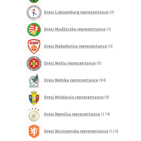
0
Dresi Luksemburg reprezentance
0
izdelkov
3
Dresi Madžarska reprezentance
3
izdelki
0
Dresi Makedonija reprezentance
0
izdelkov
0
Dresi Malta reprezentance
0
izdelkov
84
Dresi Mehika reprezentance
84
izdelkov
0
Dresi Moldavijo reprezentance
0
izdelkov
174
Dresi Nemčija reprezentance
174
izdelkov
110
Dresi Nizozemska reprezentance
110
izdelkov