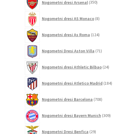
Nogometni dresi Arsenal
350
izdelkov
8
Nogometni dresi AS Monaco
8
izdelkov
124
Nogometni dresi As Roma
124
izdelkov
71
Nogometni Dresi Aston Villa
71
izdelkov
24
Nogometni dresi Athletic Bilbao
24
izdelkov
184
Nogometni dresi Atletico Madrid
184
izdelkov
708
Nogometni dresi Barcelona
708
izdelkov
309
Nogometni dresi Bayern Munich
309
izdelkov
29
Nogometni Dresi Benfica
29