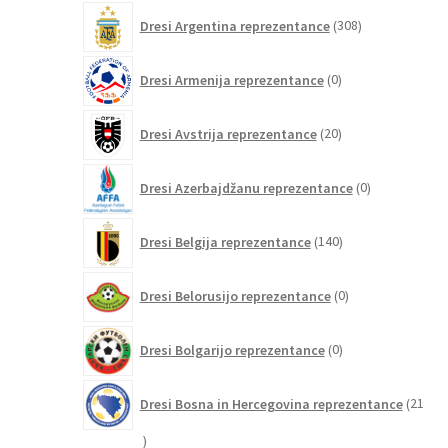
308
Dresi Argentina reprezentance
308
izdelkov
0
Dresi Armenija reprezentance
0
izdelkov
20
Dresi Avstrija reprezentance
20
izdelkov
0
Dresi Azerbajdžanu reprezentance
0
izdelkov
140
Dresi Belgija reprezentance
140
izdelkov
0
Dresi Belorusijo reprezentance
0
izdelkov
0
Dresi Bolgarijo reprezentance
0
izdelkov
Dresi Bosna in Hercegovina reprezentance
21
21