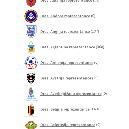
Dresi Albanija reprezentance
12
izdelkov
0
Dresi Andora reprezentance
0
izdelkov
197
Dresi Anglija reprezentance
197
izdelkov
308
Dresi Argentina reprezentance
308
izdelkov
0
Dresi Armenija reprezentance
0
izdelkov
20
Dresi Avstrija reprezentance
20
izdelkov
0
Dresi Azerbajdžanu reprezentance
0
izdelkov
140
Dresi Belgija reprezentance
140
izdelkov
0
Dresi Belorusijo reprezentance
0
izdelkov