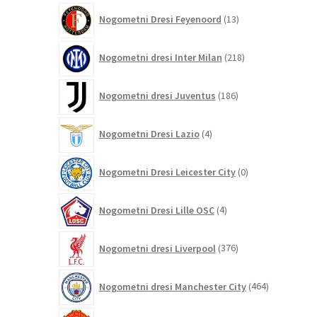
13
Nogometni Dresi Feyenoord
13
izdelkov
218
Nogometni dresi Inter Milan
218
izdelkov
186
Nogometni dresi Juventus
186
izdelkov
4
Nogometni Dresi Lazio
4
izdelki
0
Nogometni Dresi Leicester City
0
izdelkov
4
Nogometni Dresi Lille OSC
4
izdelki
376
Nogometni dresi Liverpool
376
izdelkov
464
Nogometni dresi Manchester City
464
izdelkov
325