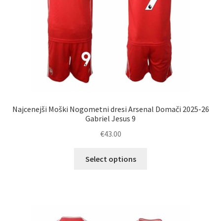
izdelka
Najcenejši Moški Nogometni dresi Arsenal Domači 2025-26
Gabriel Jesus 9
€
43.00
Ta
Select options
izdelek
ima
več
različic.
Možnosti