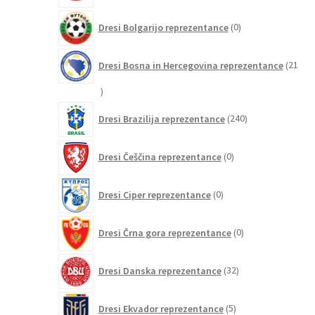
0
Dresi Bolgarijo reprezentance
0
izdelkov
Dresi Bosna in Hercegovina reprezentance
21
21
izdelkov
240
Dresi Brazilija reprezentance
240
izdelkov
0
Dresi Češčina reprezentance
0
izdelkov
0
Dresi Ciper reprezentance
0
izdelkov
0
Dresi Črna gora reprezentance
0
izdelkov
32
Dresi Danska reprezentance
32
izdelkov
5
Dresi Ekvador reprezentance
5
izdelkov