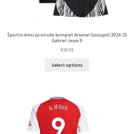
Športni dresi za otroke komplet Arsenal Gostujoči 2024-25
Gabriel Jesus 9
€
36.59
Ta
Select options
izdelek
ima
več
različic.
Možnosti
lahko
izberete
na
strani