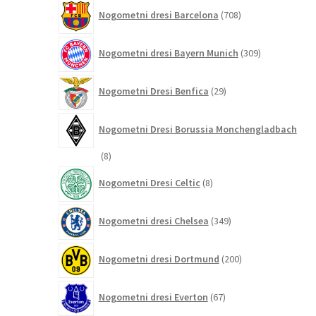
708
Nogometni dresi Barcelona
708
izdelkov
309
Nogometni dresi Bayern Munich
309
izdelkov
29
Nogometni Dresi Benfica
29
izdelkov
Nogometni Dresi Borussia Monchengladbach
8
8
izdelkov
8
Nogometni Dresi Celtic
8
izdelkov
349
Nogometni dresi Chelsea
349
izdelkov
200
Nogometni dresi Dortmund
200
izdelkov
67
Nogometni dresi Everton
67
izdelkov