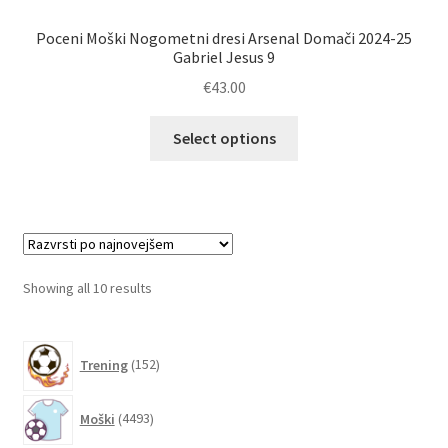
Poceni Moški Nogometni dresi Arsenal Domači 2024-25
Gabriel Jesus 9
€
43.00
Ta
Select options
izdelek
ima
več
različic.
Možnosti
lahko
Sorted
Showing all 10 results
izberete
by
na
latest
152
strani
Trening
152
izdelkov
izdelka
4493
Moški
4493
izdelkov