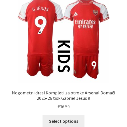
lahko
izberete
na
strani
izdelka
Nogometni dresi Kompleti za otroke Arsenal Domači
2025-26 tisk Gabriel Jesus 9
€
36.59
Ta
Select options
izdelek