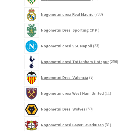
izdelkov
733
Nogometni dresi Real Madrid
733
izdelkov
0
Nogometni Dresi Sporting CP
0
izdelkov
23
Nogometni dresi SSC Napoli
23
izdelkov
256
Nogometni dresi Tottenham Hotspur
256
izdelko
9
Nogometni Dresi Valencia
9
izdelkov
11
Nogometni dresi West Ham United
11
izdelkov
60
Nogometni Dresi Wolves
60
izdelkov
31
Nogometni dresi Bayer Leverkusen
31
izdelkov