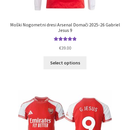
Moški Nogometni dresi Arsenal Domači 2025-26 Gabriel
Jesus 9
Ocenjeno
€
39.00
5.00
od 5
Ta
Select options
izdelek
ima
več
različic.
Možnosti
lahko
izberete
na
strani