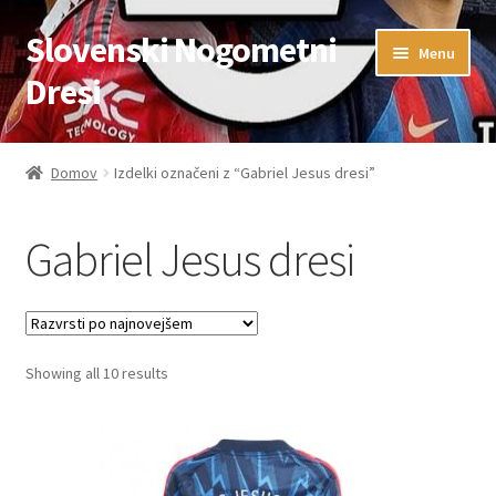
Slovenski Nogometni
Skip
Skip
Menu
to
to
Dresi
navigation
content
Domov
Domov
Izdelki označeni z “Gabriel Jesus dresi”
Blog
Gabriel Jesus dresi
FAQs
Kontaktiraj nas
Sorted
Showing all 10 results
Košarica
by
latest
Moj račun
Trgovina