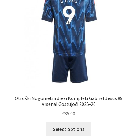
Zaključek nakupa
Otroški Nogometni dresi Kompleti Gabriel Jesus #9
Arsenal Gostujoči 2025-26
€
35.00
Ta
Select options
izdelek