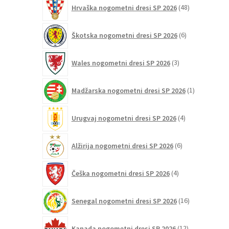
48
Hrvaška nogometni dresi SP 2026
48
izdelkov
6
Škotska nogometni dresi SP 2026
6
izdelkov
3
Wales nogometni dresi SP 2026
3
izdelki
1
Madžarska nogometni dresi SP 2026
1
izdelek
4
Urugvaj nogometni dresi SP 2026
4
izdelki
6
Alžirija nogometni dresi SP 2026
6
izdelkov
4
Češka nogometni dresi SP 2026
4
izdelki
16
Senegal nogometni dresi SP 2026
16
izdelkov
12
Kanada nogometni dresi SP 2026
12