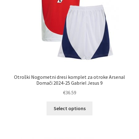
izdelka
Otroški Nogometni dresi komplet za otroke Arsenal
Domači 2024-25 Gabriel Jesus 9
€
36.59
Ta
Select options
izdelek
ima
več
različic.