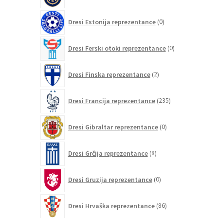
0
Dresi Estonija reprezentance
0
izdelkov
0
Dresi Ferski otoki reprezentance
0
izdelkov
2
Dresi Finska reprezentance
2
izdelka
235
Dresi Francija reprezentance
235
izdelkov
0
Dresi Gibraltar reprezentance
0
izdelkov
8
Dresi Grčija reprezentance
8
izdelkov
0
Dresi Gruzija reprezentance
0
izdelkov
86
Dresi Hrvaška reprezentance
86
izdelkov