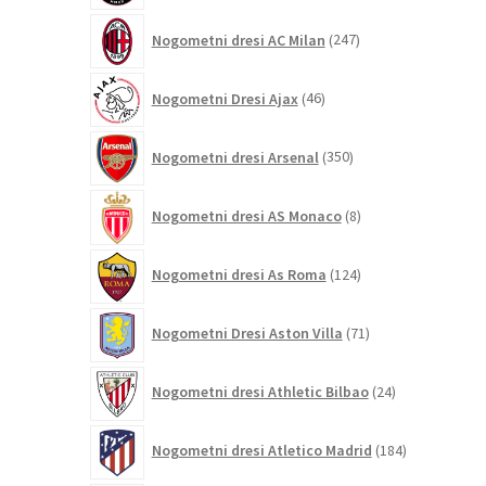
247
Nogometni dresi AC Milan
247
izdelkov
46
Nogometni Dresi Ajax
46
izdelkov
350
Nogometni dresi Arsenal
350
izdelkov
8
Nogometni dresi AS Monaco
8
izdelkov
124
Nogometni dresi As Roma
124
izdelkov
71
Nogometni Dresi Aston Villa
71
izdelkov
24
Nogometni dresi Athletic Bilbao
24
izdelkov
184
Nogometni dresi Atletico Madrid
184
izdelkov