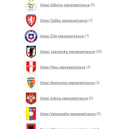
5
Dresi Alžirija reprezentance
5
izdelkov
7
Dresi Češka reprezentance
7
izdelkov
7
Dresi Čile reprezentance
7
izdelkov
28
Dresi Japonska reprezentance
28
izdelkov
3
Dresi Peru reprezentance
3
izdelki
3
Dresi Romunija reprezentance
3
izdelki
5
Dresi Srbija reprezentance
5
izdelkov
5
Dresi Venezuela reprezentance
5
izdelkov
12