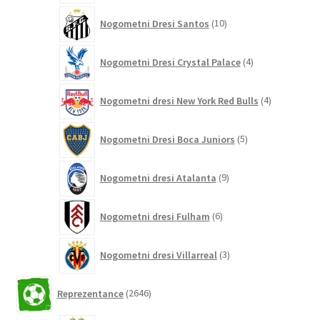
10
Nogometni Dresi Santos
10
izdelkov
4
Nogometni Dresi Crystal Palace
4
izdelki
4
Nogometni dresi New York Red Bulls
4
izdelki
5
Nogometni Dresi Boca Juniors
5
izdelkov
9
Nogometni dresi Atalanta
9
izdelkov
6
Nogometni dresi Fulham
6
izdelkov
3
Nogometni dresi Villarreal
3
izdelki
2646
Reprezentance
2646
izdelkov