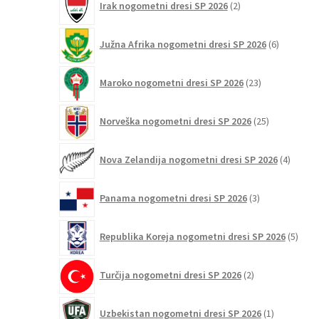
Irak nogometni dresi SP 2026
2
izdelka
6
Južna Afrika nogometni dresi SP 2026
6
izdelkov
23
Maroko nogometni dresi SP 2026
23
izdelkov
25
Norveška nogometni dresi SP 2026
25
izdelkov
4
Nova Zelandija nogometni dresi SP 2026
4
izdelki
3
Panama nogometni dresi SP 2026
3
izdelki
5
Republika Koreja nogometni dresi SP 2026
5
izdel
2
Turčija nogometni dresi SP 2026
2
izdelka
1
Uzbekistan nogometni dresi SP 2026
1