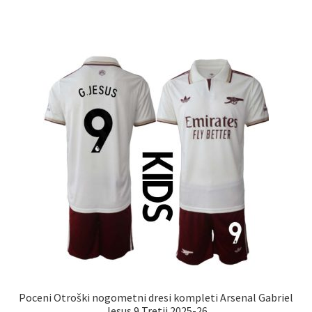
ima
več
različic.
Možnosti
lahko
izberete
na
strani
izdelka
Poceni Otroški nogometni dresi kompleti Arsenal Gabriel
Jesus 9 Tretji 2025-26