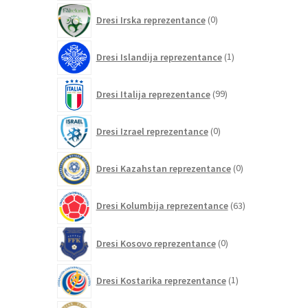
0
Dresi Irska reprezentance
0
izdelkov
1
Dresi Islandija reprezentance
1
izdelek
99
Dresi Italija reprezentance
99
izdelkov
0
Dresi Izrael reprezentance
0
izdelkov
0
Dresi Kazahstan reprezentance
0
izdelkov
63
Dresi Kolumbija reprezentance
63
izdelkov
0
Dresi Kosovo reprezentance
0
izdelkov
1
Dresi Kostarika reprezentance
1
izdelek