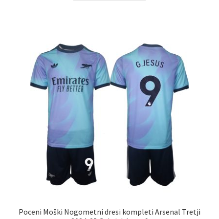
ima
več
različic.
Možnosti
lahko
izberete
na
strani
izdelka
Poceni Moški Nogometni dresi kompleti Arsenal Tretji