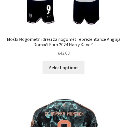
Moški Nogometni dresi za nogomet reprezentance Anglija
Domači Euro 2024 Harry Kane 9
€
43.00
Ta
Select options
izdelek
ima
več
različic.
Možnosti
lahko
izberete
na