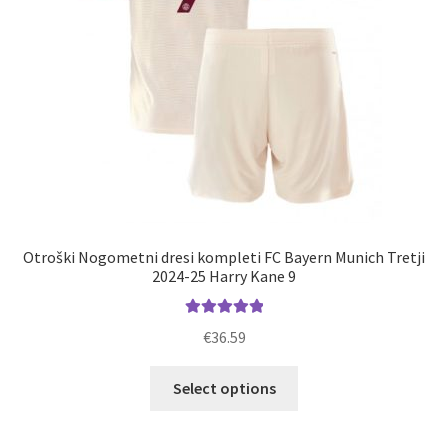
izdelka
Otroški Nogometni dresi kompleti FC Bayern Munich Tretji
2024-25 Harry Kane 9
Ocenjeno
€
36.59
5.00
od 5
Ta
Select options
izdelek
ima