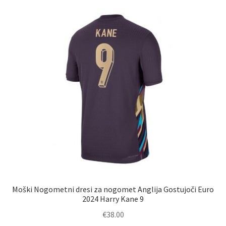
različic.
Možnosti
lahko
izberete
na
strani
izdelka
Moški Nogometni dresi za nogomet Anglija Gostujoči Euro
2024 Harry Kane 9
€
38.00