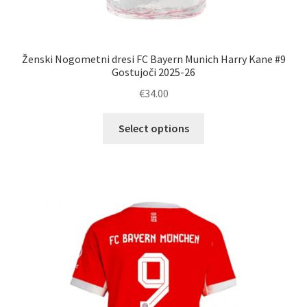
Ženski Nogometni dresi FC Bayern Munich Harry Kane #9
Gostujoči 2025-26
€
34.00
Ta
Select options
izdelek
ima
več
različic.
Možnosti
lahko
izberete
na
strani
izdelka