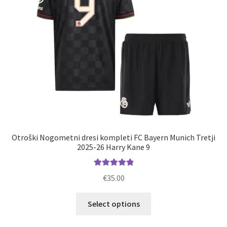
na
strani
izdelka
Otroški Nogometni dresi kompleti FC Bayern Munich Tretji
2025-26 Harry Kane 9
Ocenjeno
€
35.00
5.00
od 5
Ta
Select options
izdelek
ima