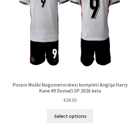
na
strani
izdelka
Poceni Moški Nogometni dresi kompleti Anglija Harry
Kane #9 Domači SP 2026 bela
€
38.00
Ta
Select options
izdelek
ima
več