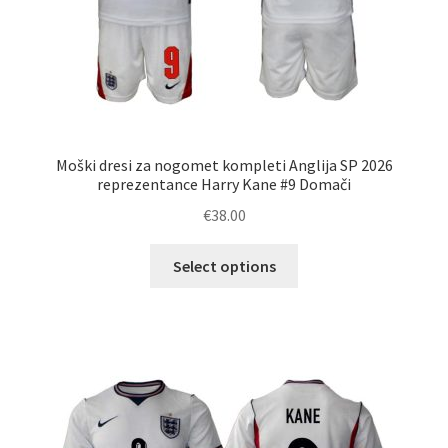
Moški dresi za nogomet kompleti Anglija SP 2026
reprezentance Harry Kane #9 Domači
€
38.00
Ta
Select options
izdelek
ima
več
različic.
Možnosti
lahko
izberete