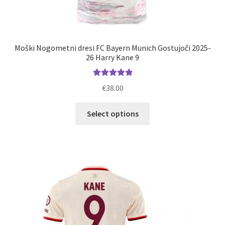
Moški Nogometni dresi FC Bayern Munich Gostujoči 2025-
26 Harry Kane 9
Ocenjeno
€
38.00
5.00
od 5
Ta
Select options
izdelek
ima
več
različic.
Možnosti
lahko
izberete
na
strani