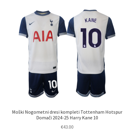
različic.
Možnosti
lahko
izberete
na
strani
izdelka
Moški Nogometni dresi kompleti Tottenham Hotspur
Domači 2024-25 Harry Kane 10
€
43.00