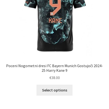
strani
izdelka
Poceni Nogometni dresi FC Bayern Munich Gostujoči 2024-
25 Harry Kane 9
€
38.00
Ta
Select options
izdelek
ima
več