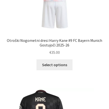
Otroški Nogometni dresi Harry Kane #9 FC Bayern Munich
Gostujoči 2025-26
€
35.00
Ta
Select options
izdelek
ima
več
različic.
Možnosti
lahko
izberete