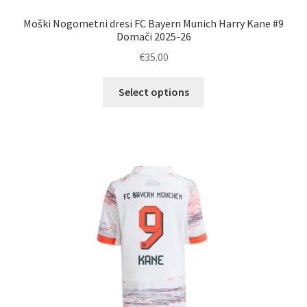
Moški Nogometni dresi FC Bayern Munich Harry Kane #9
Domači 2025-26
€
35.00
Ta
Select options
izdelek
ima
več
različic.
Možnosti
lahko
izberete
na
strani
izdelka