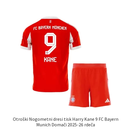
več
različic.
Možnosti
lahko
izberete
na
strani
izdelka
Otroški Nogometni dresi tisk Harry Kane 9 FC Bayern
Munich Domači 2025-26 rdeča