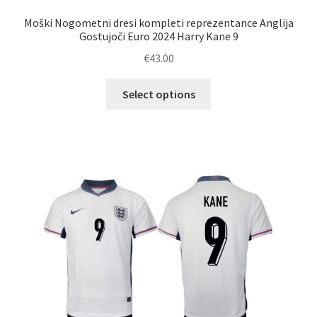
Moški Nogometni dresi kompleti reprezentance Anglija
Gostujoči Euro 2024 Harry Kane 9
€
43.00
Ta
Select options
izdelek
ima
več
različic.
Možnosti
lahko
izberete
na
strani
izdelka