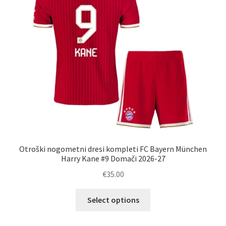
Zaključek nakupa
Otroški nogometni dresi kompleti FC Bayern München
Harry Kane #9 Domači 2026-27
€
35.00
Ta
Select options
izdelek
ima