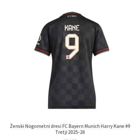
različic.
Možnosti
lahko
izberete
na
strani
izdelka
Ženski Nogometni dresi FC Bayern Munich Harry Kane #9
Tretji 2025-26