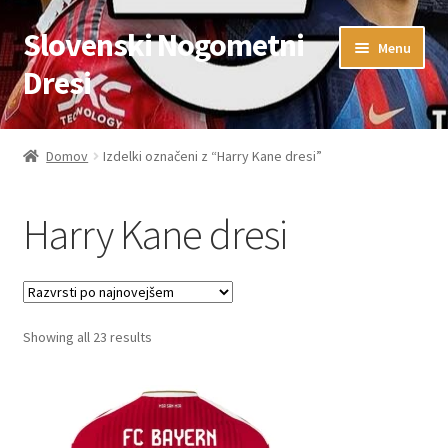
Slovenski Nogometni
Skip
Skip
Menu
to
to
Dresi
navigation
content
Domov
Domov
Izdelki označeni z “Harry Kane dresi”
Blog
Harry Kane dresi
FAQs
Kontaktiraj nas
Sorted
Showing all 23 results
Košarica
by
latest
Moj račun
Trgovina