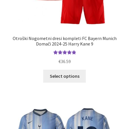
Otroški Nogometni dresi kompleti FC Bayern Munich
Domači 2024-25 Harry Kane 9
Ocenjeno
€
36.59
5.00
od 5
Ta
Select options
izdelek
ima
več
različic.
Možnosti
lahko
izberete