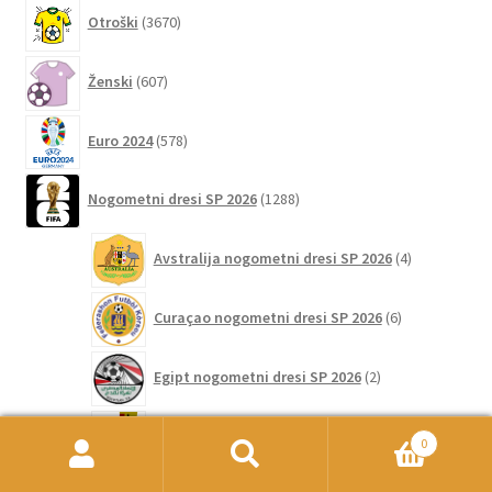
3670
Otroški
3670
izdelkov
607
Ženski
607
izdelkov
578
Euro 2024
578
izdelkov
1288
Nogometni dresi SP 2026
1288
izdelkov
4
Avstralija nogometni dresi SP 2026
4
izdelki
6
Curaçao nogometni dresi SP 2026
6
izdelkov
2
Egipt nogometni dresi SP 2026
2
izdelka
2
Gana nogometni dresi SP 2026
2
0
izdelka
Išči:
Iskanje
2