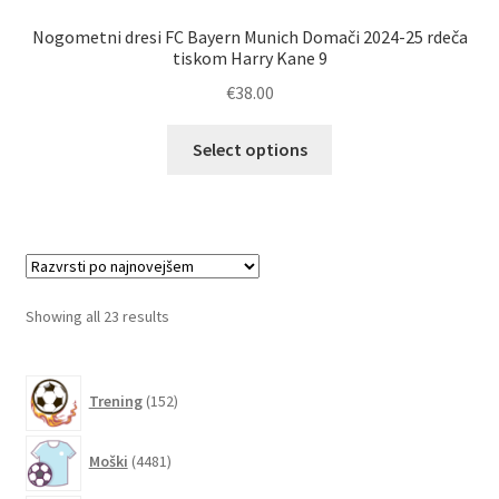
Nogometni dresi FC Bayern Munich Domači 2024-25 rdeča
tiskom Harry Kane 9
€
38.00
Ta
Select options
izdelek
ima
več
različic.
Možnosti
lahko
Sorted
Showing all 23 results
izberete
by
na
latest
152
strani
Trening
152
izdelkov
izdelka
4481
Moški
4481
izdelkov