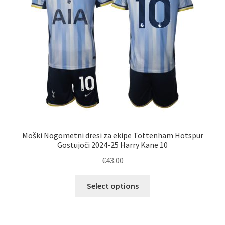
na
strani
izdelka
Moški Nogometni dresi za ekipe Tottenham Hotspur
Gostujoči 2024-25 Harry Kane 10
€
43.00
Ta
Select options
izdelek
ima
več