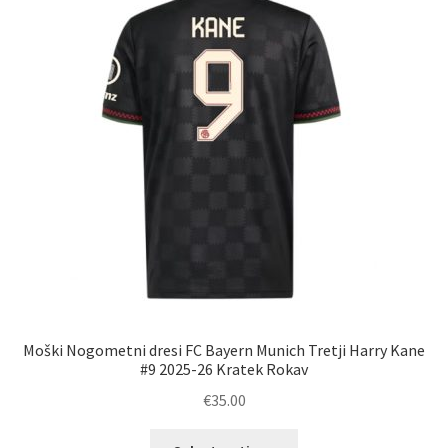
lahko
izberete
na
strani
izdelka
Moški Nogometni dresi FC Bayern Munich Tretji Harry Kane
#9 2025-26 Kratek Rokav
€
35.00
Ta