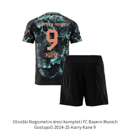
več
različic.
Možnosti
lahko
izberete
na
strani
izdelka
Otroški Nogometni dresi kompleti FC Bayern Munich
Gostujoči 2024-25 Harry Kane 9