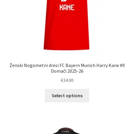
Ženski Nogometni dresi FC Bayern Munich Harry Kane #9
Domači 2025-26
€
34.00
Ta
Select options
izdelek
ima
več
različic.
Možnosti