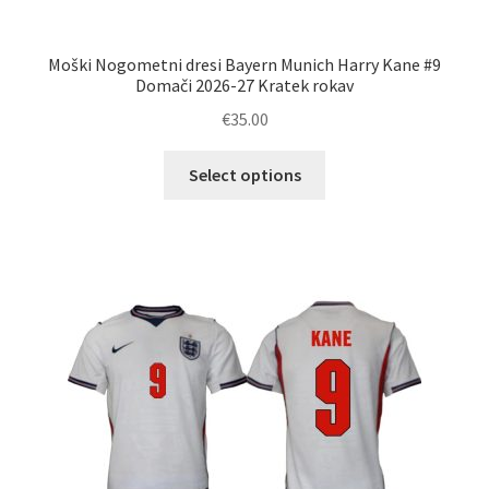
Moški Nogometni dresi Bayern Munich Harry Kane #9
Domači 2026-27 Kratek rokav
€
35.00
Ta
Select options
izdelek
ima
več
različic.
Možnosti
lahko
izberete
na
strani
izdelka