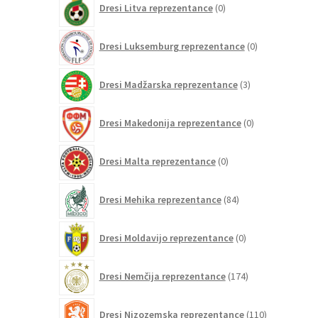
Dresi Litva reprezentance
0
izdelkov
0
Dresi Luksemburg reprezentance
0
izdelkov
3
Dresi Madžarska reprezentance
3
izdelki
0
Dresi Makedonija reprezentance
0
izdelkov
0
Dresi Malta reprezentance
0
izdelkov
84
Dresi Mehika reprezentance
84
izdelkov
0
Dresi Moldavijo reprezentance
0
izdelkov
174
Dresi Nemčija reprezentance
174
izdelkov
110
Dresi Nizozemska reprezentance
110