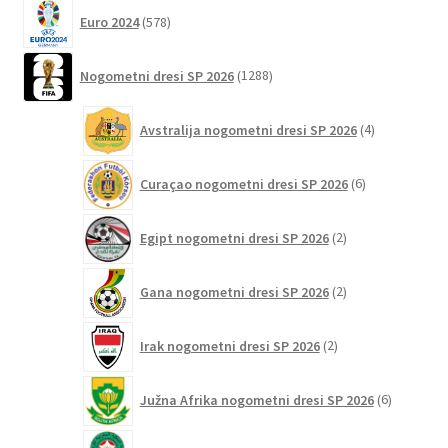
578
Euro 2024
578
izdelkov
1288
Nogometni dresi SP 2026
1288
izdelkov
4
Avstralija nogometni dresi SP 2026
4
izdelki
6
Curaçao nogometni dresi SP 2026
6
izdelkov
2
Egipt nogometni dresi SP 2026
2
izdelka
2
Gana nogometni dresi SP 2026
2
izdelka
2
Irak nogometni dresi SP 2026
2
izdelka
6
Južna Afrika nogometni dresi SP 2026
6
izdelkov
23