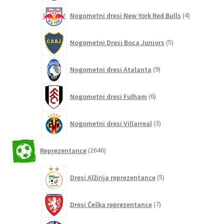
4
Nogometni dresi New York Red Bulls
4
izdelki
5
Nogometni Dresi Boca Juniors
5
izdelkov
9
Nogometni dresi Atalanta
9
izdelkov
6
Nogometni dresi Fulham
6
izdelkov
3
Nogometni dresi Villarreal
3
izdelki
2646
Reprezentance
2646
izdelkov
5
Dresi Alžirija reprezentance
5
izdelkov
7
Dresi Češka reprezentance
7
izdelkov