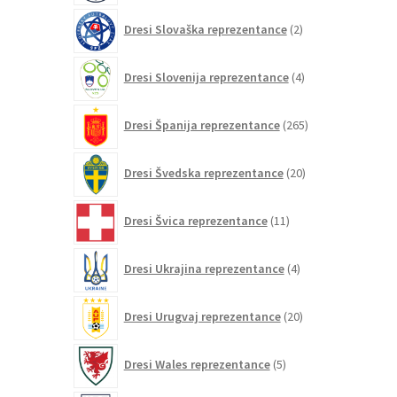
2
Dresi Slovaška reprezentance
2
izdelka
4
Dresi Slovenija reprezentance
4
izdelki
265
Dresi Španija reprezentance
265
izdelkov
20
Dresi Švedska reprezentance
20
izdelkov
11
Dresi Švica reprezentance
11
izdelkov
4
Dresi Ukrajina reprezentance
4
izdelki
20
Dresi Urugvaj reprezentance
20
izdelkov
5
Dresi Wales reprezentance
5
izdelkov