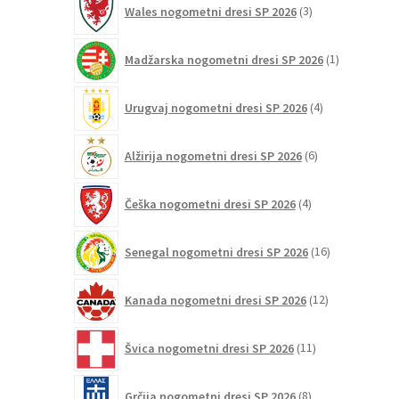
Wales nogometni dresi SP 2026
3
izdelki
1
Madžarska nogometni dresi SP 2026
1
izdelek
4
Urugvaj nogometni dresi SP 2026
4
izdelki
6
Alžirija nogometni dresi SP 2026
6
izdelkov
4
Češka nogometni dresi SP 2026
4
izdelki
16
Senegal nogometni dresi SP 2026
16
izdelkov
12
Kanada nogometni dresi SP 2026
12
izdelkov
11
Švica nogometni dresi SP 2026
11
izdelkov
8
Grčija nogometni dresi SP 2026
8