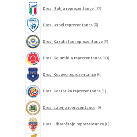
99
Dresi Italija reprezentance
99
izdelkov
0
Dresi Izrael reprezentance
0
izdelkov
0
Dresi Kazahstan reprezentance
0
izdelkov
63
Dresi Kolumbija reprezentance
63
izdelkov
0
Dresi Kosovo reprezentance
0
izdelkov
1
Dresi Kostarika reprezentance
1
izdelek
0
Dresi Latvija reprezentance
0
izdelkov
0
Dresi Lihtenštajn reprezentance
0
izdelkov
0