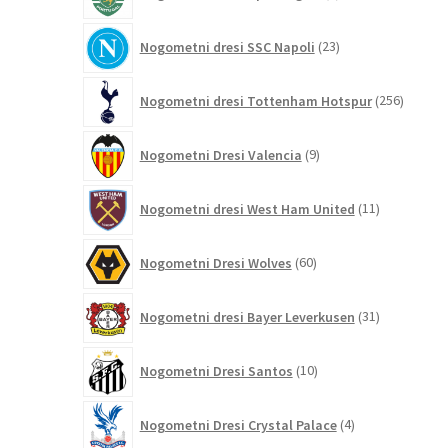
izdelkov
23
Nogometni dresi SSC Napoli
23
izdelkov
256
Nogometni dresi Tottenham Hotspur
256
izdelko
9
Nogometni Dresi Valencia
9
izdelkov
11
Nogometni dresi West Ham United
11
izdelkov
60
Nogometni Dresi Wolves
60
izdelkov
31
Nogometni dresi Bayer Leverkusen
31
izdelkov
10
Nogometni Dresi Santos
10
izdelkov
4
Nogometni Dresi Crystal Palace
4
izdelki