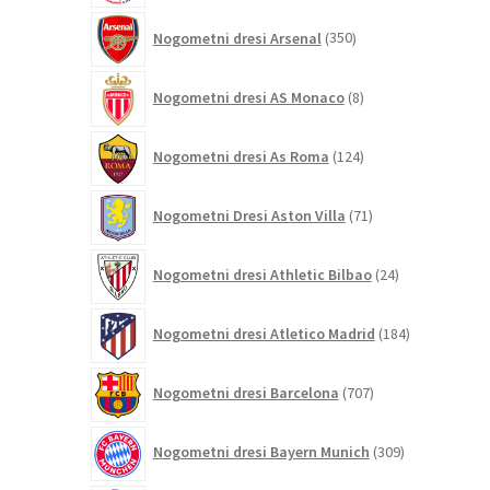
350
Nogometni dresi Arsenal
350
izdelkov
8
Nogometni dresi AS Monaco
8
izdelkov
124
Nogometni dresi As Roma
124
izdelkov
71
Nogometni Dresi Aston Villa
71
izdelkov
24
Nogometni dresi Athletic Bilbao
24
izdelkov
184
Nogometni dresi Atletico Madrid
184
izdelkov
707
Nogometni dresi Barcelona
707
izdelkov
309
Nogometni dresi Bayern Munich
309
izdelkov