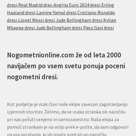
dresi
,
Real Madrid dres
,
Anglija Euro 2024 dresi
,
Erling
Haaland dresi
,
Lamine Yamal dresi
,
Cristiano Ronaldo
dresi
,
Lionel Messi dresi
,
Jude Bellingham dresi
,
Kylian
Mbappe dresi
,
Jude Bellingham dresi
,
Paez Gavi dresi
Nogometnionline.com že od leta 2000
navijačem po vsem svetu ponuja poceni
nogometni dresi.
Kot podjetje je vsak član naše ekipe zavezan zagotavljanju
izjemnih storitev. Želimo, da se vsaka stranka ob naročilu
pri nas počuti cenjeno in samozavestno. Naša ekipa za
pomoč strankam je na voljo prek e-pošte, da vam odgovori
na vsa vprašanja, ki jih imate pred ali po naročilu.