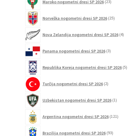
Maroko nogometni dresi SP 2026
23
izdelkov
25
Norveška nogometni dresi SP 2026
25
izdelkov
4
Nova Zelandija nogometni dresi SP 2026
4
izdelki
3
Panama nogometni dresi SP 2026
3
izdelki
5
Republika Koreja nogometni dresi SP 2026
5
izdel
2
Turčija nogometni dresi SP 2026
2
izdelka
1
Uzbekistan nogometni dresi SP 2026
1
izdelek
121
Argentina nogometni dresi SP 2026
121
izdelkov
93
Brazilija nogometni dresi SP 2026
93
izdelkov