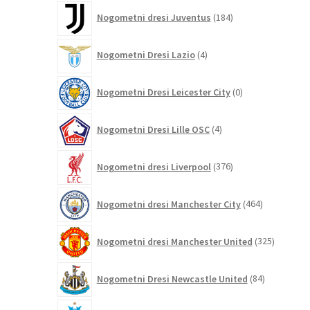
184
Nogometni dresi Juventus
184
izdelkov
4
Nogometni Dresi Lazio
4
izdelki
0
Nogometni Dresi Leicester City
0
izdelkov
4
Nogometni Dresi Lille OSC
4
izdelki
376
Nogometni dresi Liverpool
376
izdelkov
464
Nogometni dresi Manchester City
464
izdelkov
325
Nogometni dresi Manchester United
325
izdelkov
84
Nogometni Dresi Newcastle United
84
izdelkov
0