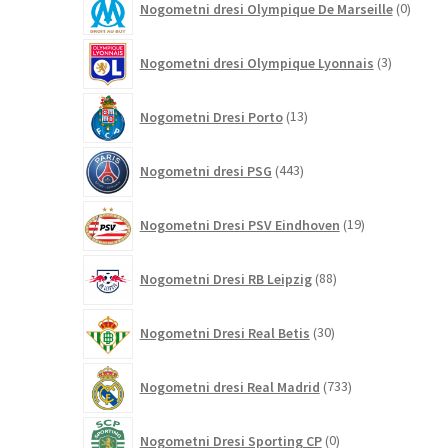
Nogometni dresi Olympique De Marseille
0
izdelk
3
Nogometni dresi Olympique Lyonnais
3
izdelki
13
Nogometni Dresi Porto
13
izdelkov
443
Nogometni dresi PSG
443
izdelkov
19
Nogometni Dresi PSV Eindhoven
19
izdelkov
88
Nogometni Dresi RB Leipzig
88
izdelkov
30
Nogometni Dresi Real Betis
30
izdelkov
733
Nogometni dresi Real Madrid
733
izdelkov
0
Nogometni Dresi Sporting CP
0