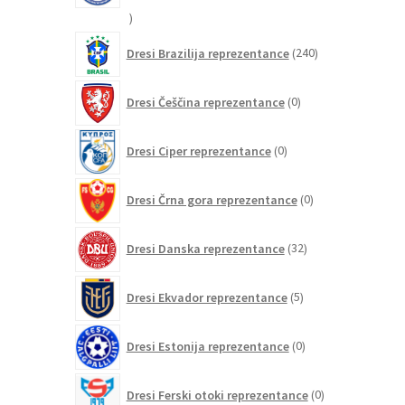
21
izdelkov
240
Dresi Brazilija reprezentance
240
izdelkov
0
Dresi Češčina reprezentance
0
izdelkov
0
Dresi Ciper reprezentance
0
izdelkov
0
Dresi Črna gora reprezentance
0
izdelkov
32
Dresi Danska reprezentance
32
izdelkov
5
Dresi Ekvador reprezentance
5
izdelkov
0
Dresi Estonija reprezentance
0
izdelkov
0
Dresi Ferski otoki reprezentance
0
izdelkov