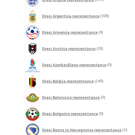
izdelkov
308
Dresi Argentina reprezentance
308
izdelkov
0
Dresi Armenija reprezentance
0
izdelkov
20
Dresi Avstrija reprezentance
20
izdelkov
0
Dresi Azerbajdžanu reprezentance
0
izdelkov
140
Dresi Belgija reprezentance
140
izdelkov
0
Dresi Belorusijo reprezentance
0
izdelkov
0
Dresi Bolgarijo reprezentance
0
izdelkov
Dresi Bosna in Hercegovina reprezentance
21