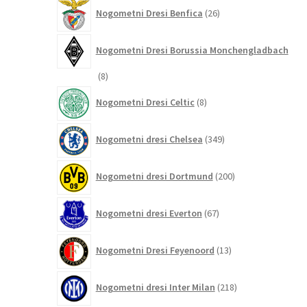
26
Nogometni Dresi Benfica
26
izdelkov
Nogometni Dresi Borussia Monchengladbach
8
8
izdelkov
8
Nogometni Dresi Celtic
8
izdelkov
349
Nogometni dresi Chelsea
349
izdelkov
200
Nogometni dresi Dortmund
200
izdelkov
67
Nogometni dresi Everton
67
izdelkov
13
Nogometni Dresi Feyenoord
13
izdelkov
218
Nogometni dresi Inter Milan
218
izdelkov