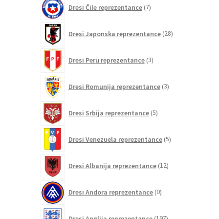
7
Dresi Čile reprezentance
7
izdelkov
28
Dresi Japonska reprezentance
28
izdelkov
3
Dresi Peru reprezentance
3
izdelki
3
Dresi Romunija reprezentance
3
izdelki
5
Dresi Srbija reprezentance
5
izdelkov
5
Dresi Venezuela reprezentance
5
izdelkov
12
Dresi Albanija reprezentance
12
izdelkov
0
Dresi Andora reprezentance
0
izdelkov
197
Dresi Anglija reprezentance
197