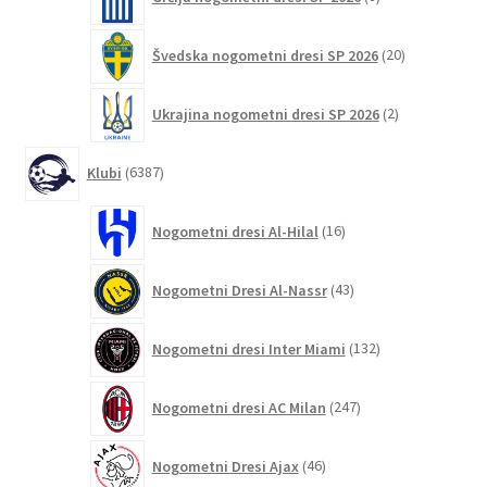
izdelkov
20
Švedska nogometni dresi SP 2026
20
izdelkov
2
Ukrajina nogometni dresi SP 2026
2
izdelka
6387
Klubi
6387
izdelkov
16
Nogometni dresi Al-Hilal
16
izdelkov
43
Nogometni Dresi Al-Nassr
43
izdelkov
132
Nogometni dresi Inter Miami
132
izdelkov
247
Nogometni dresi AC Milan
247
izdelkov
46
Nogometni Dresi Ajax
46
izdelkov