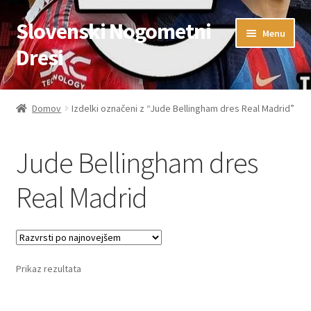
Slovenski Nogometni
Skip
Skip
Menu
to
to
Dresi
navigation
content
Domov
Domov
Izdelki označeni z “Jude Bellingham dres Real Madrid”
Blog
Jude Bellingham dres
FAQs
Real Madrid
Kontaktiraj nas
Košarica
Prikaz rezultata
Moj račun
Trgovina