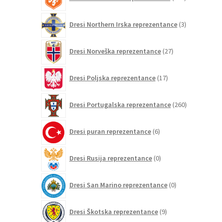
izdelkov
3
Dresi Northern Irska reprezentance
3
izdelki
27
Dresi Norveška reprezentance
27
izdelkov
17
Dresi Poljska reprezentance
17
izdelkov
260
Dresi Portugalska reprezentance
260
izdelkov
6
Dresi puran reprezentance
6
izdelkov
0
Dresi Rusija reprezentance
0
izdelkov
0
Dresi San Marino reprezentance
0
izdelkov
9
Dresi Škotska reprezentance
9
izdelkov