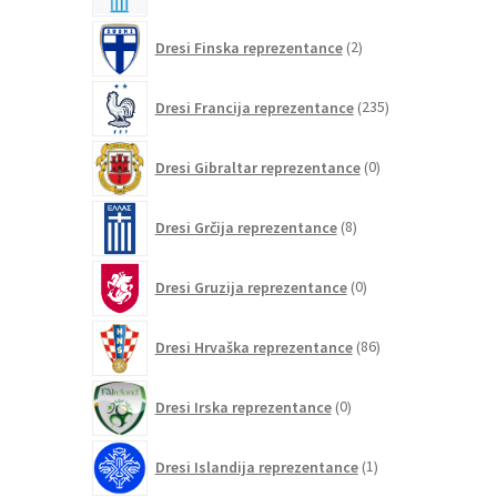
2
Dresi Finska reprezentance
2
izdelka
235
Dresi Francija reprezentance
235
izdelkov
0
Dresi Gibraltar reprezentance
0
izdelkov
8
Dresi Grčija reprezentance
8
izdelkov
0
Dresi Gruzija reprezentance
0
izdelkov
86
Dresi Hrvaška reprezentance
86
izdelkov
0
Dresi Irska reprezentance
0
izdelkov
1
Dresi Islandija reprezentance
1
izdelek