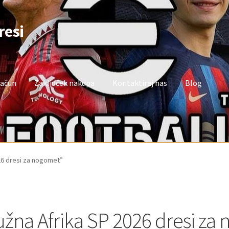
resi
račun
Zaključek nakupa
Kontaktiraj nas
Blog
oj račun
Trgovina
Zaključek nakupa
026 dresi za nogomet”
užna Afrika SP 2026 dresi za