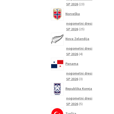
23
SP 2026
23
izdelkov
Norveška
nogometni dresi
25
SP 2026
25
izdelkov
Nova Zelandija
nogometni dresi
4
SP 2026
4
izdelki
Panama
nogometni dresi
3
SP 2026
3
izdelki
Republika Koreja
nogometni dresi
5
SP 2026
5
izdelkov
Turčija