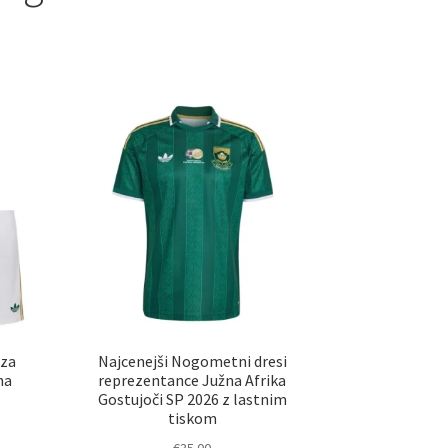
 za
Najcenejši Nogometni dresi
na
reprezentance Južna Afrika
Gostujoči SP 2026 z lastnim
tiskom
€
35.00