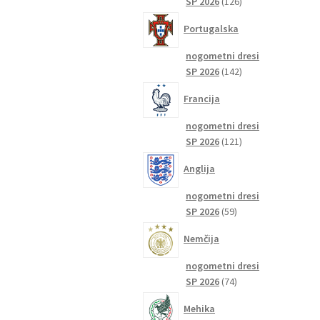
126
SP 2026
126
izdelkov
Portugalska
nogometni dresi
142
SP 2026
142
izdelkov
Francija
nogometni dresi
121
SP 2026
121
izdelkov
Anglija
nogometni dresi
59
SP 2026
59
izdelkov
Nemčija
nogometni dresi
74
SP 2026
74
izdelkov
Mehika