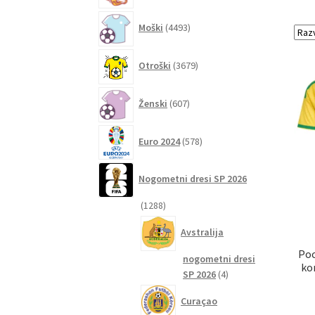
4493
Moški
4493
izdelkov
3679
Otroški
3679
izdelkov
607
Ženski
607
izdelkov
578
Euro 2024
578
izdelkov
Nogometni dresi SP 2026
1288
1288
izdelkov
Avstralija
Poc
nogometni dresi
ko
4
SP 2026
4
izdelki
Curaçao