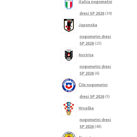
Italija nogometni
39
dresi SP 2026
39
izdelkov
Japonska
nogometni dresi
25
SP 2026
25
izdelkov
Avstrija
nogometni dresi
6
SP 2026
6
izdelkov
Čile nogometni
5
dresi SP 2026
5
izdelkov
Hrvaška
nogometni dresi
48
SP 2026
48
izdelkov