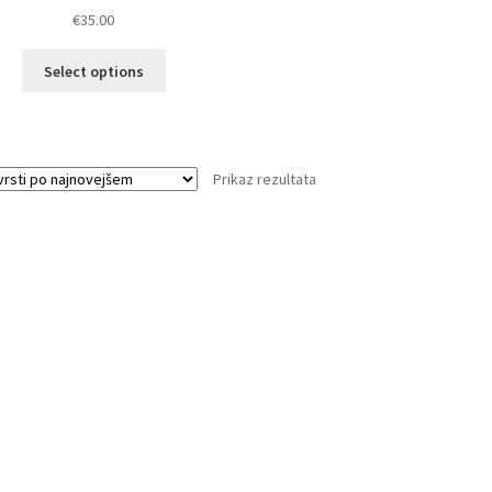
€
35.00
Ta
Select options
izdelek
ima
več
različic.
Prikaz rezultata
Možnosti
lahko
izberete
na
strani
izdelka