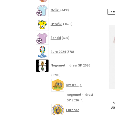
4490
Moški
4490
izdelkov
3675
Otroški
3675
izdelkov
607
Ženski
607
izdelkov
578
Euro 2024
578
izdelkov
Nogometni dresi SP 2026
1288
1288
izdelkov
Avstralija
nogometni dresi
4
SP 2026
4
k
izdelki
Ba
Curaçao