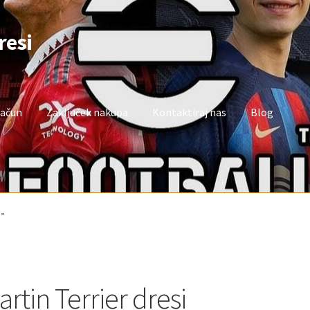
resi
račun
Zaključek nakupa
Kontaktiraj nas
Blog
oj račun
Trgovina
Zaključek nakupa
i”
rtin Terrier dresi