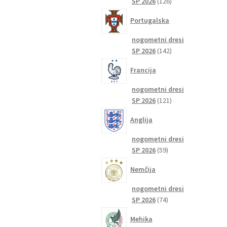
126
SP 2026
126
izdelkov
Portugalska
nogometni dresi
142
SP 2026
142
izdelkov
Francija
nogometni dresi
121
SP 2026
121
izdelkov
Anglija
nogometni dresi
59
SP 2026
59
izdelkov
Nemčija
nogometni dresi
74
SP 2026
74
izdelkov
Mehika