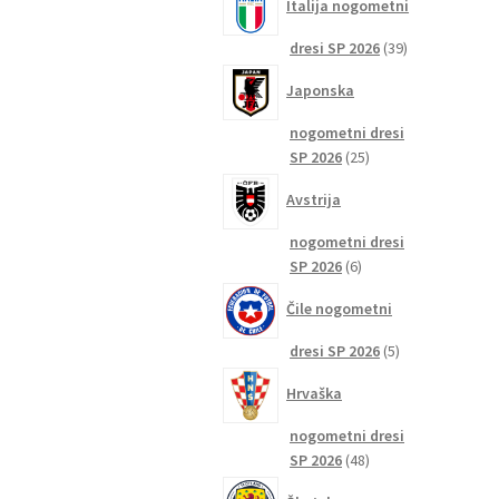
Italija nogometni
39
dresi SP 2026
39
izdelkov
Japonska
nogometni dresi
25
SP 2026
25
izdelkov
Avstrija
nogometni dresi
6
SP 2026
6
izdelkov
Čile nogometni
5
dresi SP 2026
5
izdelkov
Hrvaška
nogometni dresi
48
SP 2026
48
izdelkov