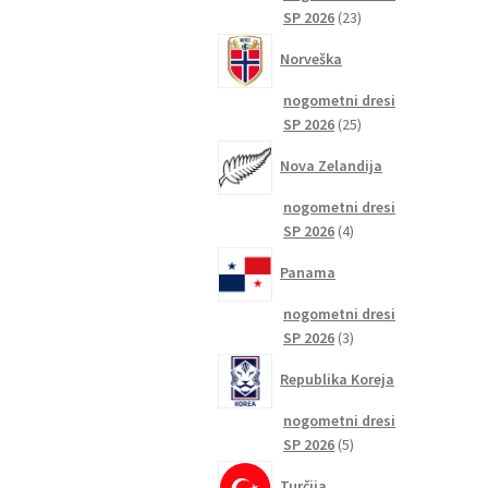
23
SP 2026
23
izdelkov
Norveška
nogometni dresi
25
SP 2026
25
izdelkov
Nova Zelandija
nogometni dresi
4
SP 2026
4
izdelki
Panama
nogometni dresi
3
SP 2026
3
izdelki
Republika Koreja
nogometni dresi
5
SP 2026
5
izdelkov
Turčija