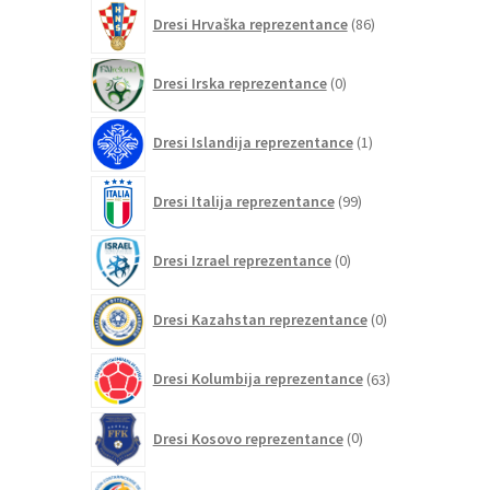
86
Dresi Hrvaška reprezentance
86
izdelkov
0
Dresi Irska reprezentance
0
izdelkov
1
Dresi Islandija reprezentance
1
izdelek
99
Dresi Italija reprezentance
99
izdelkov
0
Dresi Izrael reprezentance
0
izdelkov
0
Dresi Kazahstan reprezentance
0
izdelkov
63
Dresi Kolumbija reprezentance
63
izdelkov
0
Dresi Kosovo reprezentance
0
izdelkov
1