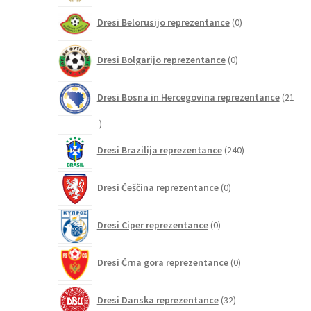
0
Dresi Belorusijo reprezentance
0
izdelkov
0
Dresi Bolgarijo reprezentance
0
izdelkov
Dresi Bosna in Hercegovina reprezentance
21
21
izdelkov
240
Dresi Brazilija reprezentance
240
izdelkov
0
Dresi Češčina reprezentance
0
izdelkov
0
Dresi Ciper reprezentance
0
izdelkov
0
Dresi Črna gora reprezentance
0
izdelkov
32
Dresi Danska reprezentance
32
izdelkov