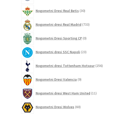
30
Nogometni Dresi Real Betis
30
izdelkov
733
Nogometni dresi Real Madrid
733
izdelkov
0
Nogometni Dresi Sporting CP
0
izdelkov
23
Nogometni dresi SSC Napoli
23
izdelkov
256
Nogometni dresi Tottenham Hotspur
256
izdelko
9
Nogometni Dresi Valencia
9
izdelkov
11
Nogometni dresi West Ham United
11
izdelkov
60
Nogometni Dresi Wolves
60
izdelkov