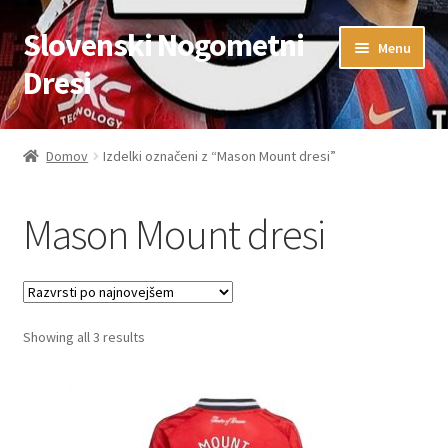
Slovenski Nogometni
Skip
Skip
Menu
to
to
Dresi
navigation
content
Domov
Domov
Izdelki označeni z “Mason Mount dresi”
Blog
Mason Mount dresi
FAQs
Kontaktiraj nas
Sorted
Showing all 3 results
Košarica
by
latest
Moj račun
Trgovina