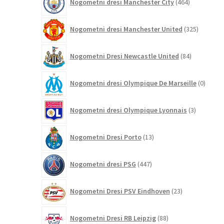
Nogometni dresi Manchester City
464
izdelkov
325
Nogometni dresi Manchester United
325
izdelkov
84
Nogometni Dresi Newcastle United
84
izdelkov
0
Nogometni dresi Olympique De Marseille
0
izdelk
3
Nogometni dresi Olympique Lyonnais
3
izdelki
13
Nogometni Dresi Porto
13
izdelkov
447
Nogometni dresi PSG
447
izdelkov
23
Nogometni Dresi PSV Eindhoven
23
izdelkov
88
Nogometni Dresi RB Leipzig
88
izdelkov