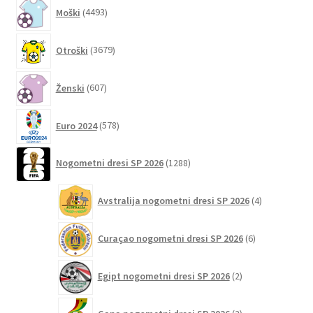
4493
Moški
4493
izdelkov
3679
Otroški
3679
izdelkov
607
Ženski
607
izdelkov
578
Euro 2024
578
izdelkov
1288
Nogometni dresi SP 2026
1288
izdelkov
4
Avstralija nogometni dresi SP 2026
4
izdelki
6
Curaçao nogometni dresi SP 2026
6
izdelkov
2
Egipt nogometni dresi SP 2026
2
izdelka
2