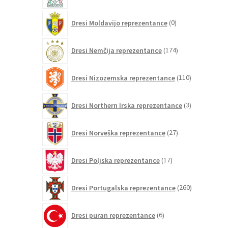
0
Dresi Moldavijo reprezentance
0
izdelkov
174
Dresi Nemčija reprezentance
174
izdelkov
110
Dresi Nizozemska reprezentance
110
izdelkov
3
Dresi Northern Irska reprezentance
3
izdelki
27
Dresi Norveška reprezentance
27
izdelkov
17
Dresi Poljska reprezentance
17
izdelkov
260
Dresi Portugalska reprezentance
260
izdelkov
6
Dresi puran reprezentance
6
izdelkov