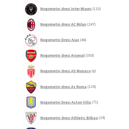
132
Nogometni dresi Inter Miami
132
izdelkov
247
Nogometni dresi AC Milan
247
izdelkov
46
Nogometni Dresi Ajax
46
izdelkov
350
Nogometni dresi Arsenal
350
izdelkov
8
Nogometni dresi AS Monaco
8
izdelkov
124
Nogometni dresi As Roma
124
izdelkov
71
Nogometni Dresi Aston Villa
71
izdelkov
24
Nogometni dresi Athletic Bilbao
24
izdelkov