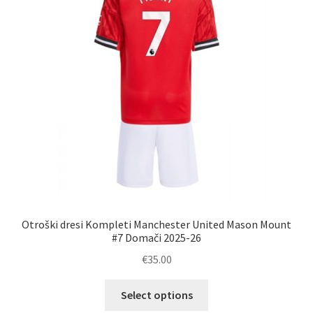
Zaključek nakupa
Otroški dresi Kompleti Manchester United Mason Mount
#7 Domači 2025-26
€
35.00
Ta
Select options
izdelek