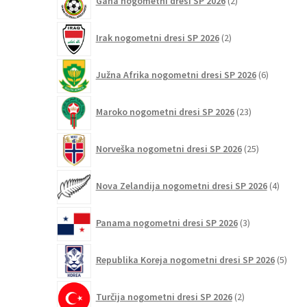
Gana nogometni dresi SP 2026
2
izdelka
2
Irak nogometni dresi SP 2026
2
izdelka
6
Južna Afrika nogometni dresi SP 2026
6
izdelkov
23
Maroko nogometni dresi SP 2026
23
izdelkov
25
Norveška nogometni dresi SP 2026
25
izdelkov
4
Nova Zelandija nogometni dresi SP 2026
4
izdelki
3
Panama nogometni dresi SP 2026
3
izdelki
5
Republika Koreja nogometni dresi SP 2026
5
izdel
2
Turčija nogometni dresi SP 2026
2
izdelka