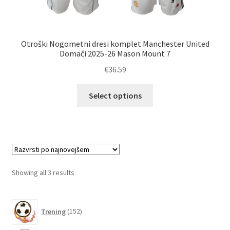
Otroški Nogometni dresi komplet Manchester United
Domači 2025-26 Mason Mount 7
€
36.59
Ta
Select options
izdelek
ima
več
različic.
Možnosti
lahko
Sorted
Showing all 3 results
izberete
by
na
latest
152
strani
Trening
152
izdelkov
izdelka