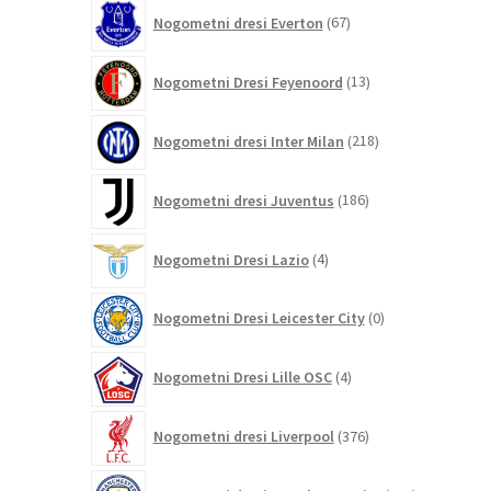
67
Nogometni dresi Everton
67
izdelkov
13
Nogometni Dresi Feyenoord
13
izdelkov
218
Nogometni dresi Inter Milan
218
izdelkov
186
Nogometni dresi Juventus
186
izdelkov
4
Nogometni Dresi Lazio
4
izdelki
0
Nogometni Dresi Leicester City
0
izdelkov
4
Nogometni Dresi Lille OSC
4
izdelki
376
Nogometni dresi Liverpool
376
izdelkov
464