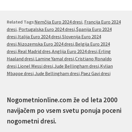
Related Tags
:
Nemčija Euro 2024 dresi
,
Francija Euro 2024
dresi
,
Portugalska Euro 2024 dresi
,
Španija Euro 2024
dresi
,
Italija Euro 2024 dresi
,
Slovenija Euro 2024
dresi
,
Nizozemska Euro 2024 dresi
,
Belgija Euro 2024
dresi
,
Real Madrid dres
,
Anglija Euro 2024 dresi
,
Erling
Haaland dresi
,
Lamine Yamal dresi
,
Cristiano Ronaldo
dresi
,
Lionel Messi dresi
,
Jude Bellingham dresi
,
Kylian
Mbappe dresi
,
Jude Bellingham dresi
,
Paez Gavi dresi
Nogometnionline.com že od leta 2000
navijačem po vsem svetu ponuja poceni
nogometni dresi.