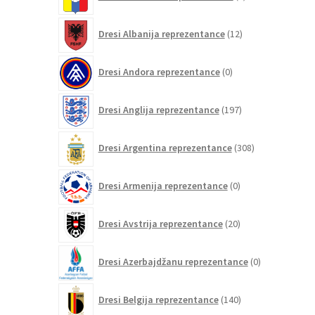
izdelkov
12
Dresi Albanija reprezentance
12
izdelkov
0
Dresi Andora reprezentance
0
izdelkov
197
Dresi Anglija reprezentance
197
izdelkov
308
Dresi Argentina reprezentance
308
izdelkov
0
Dresi Armenija reprezentance
0
izdelkov
20
Dresi Avstrija reprezentance
20
izdelkov
0
Dresi Azerbajdžanu reprezentance
0
izdelkov
140
Dresi Belgija reprezentance
140
izdelkov