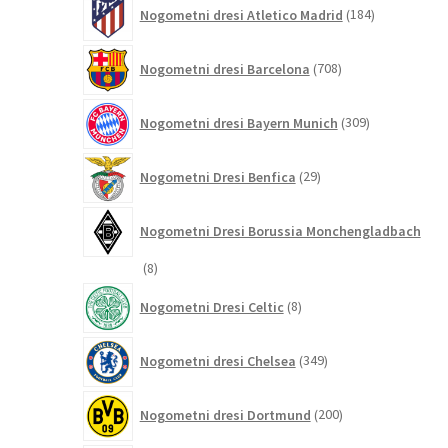
184
Nogometni dresi Atletico Madrid
184
izdelkov
708
Nogometni dresi Barcelona
708
izdelkov
309
Nogometni dresi Bayern Munich
309
izdelkov
29
Nogometni Dresi Benfica
29
izdelkov
Nogometni Dresi Borussia Monchengladbach
8
8
izdelkov
8
Nogometni Dresi Celtic
8
izdelkov
349
Nogometni dresi Chelsea
349
izdelkov
200
Nogometni dresi Dortmund
200
izdelkov