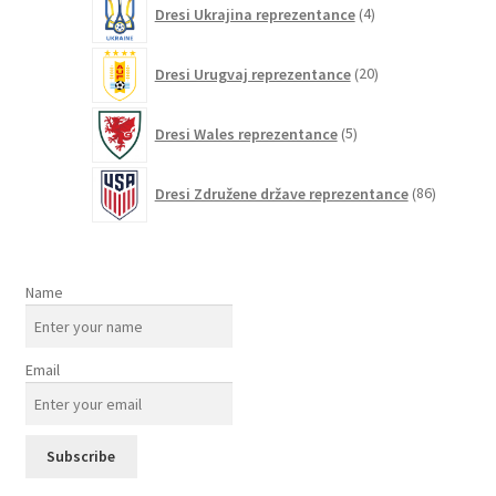
Dresi Ukrajina reprezentance
4
izdelki
20
Dresi Urugvaj reprezentance
20
izdelkov
5
Dresi Wales reprezentance
5
izdelkov
86
Dresi Združene države reprezentance
86
izdelkov
Name
Email