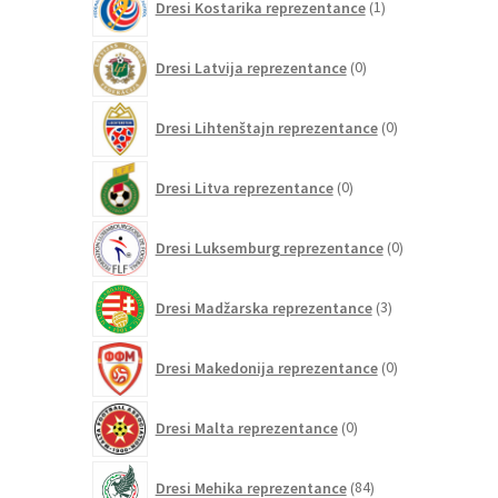
Dresi Kostarika reprezentance
1
izdelek
0
Dresi Latvija reprezentance
0
izdelkov
0
Dresi Lihtenštajn reprezentance
0
izdelkov
0
Dresi Litva reprezentance
0
izdelkov
0
Dresi Luksemburg reprezentance
0
izdelkov
3
Dresi Madžarska reprezentance
3
izdelki
0
Dresi Makedonija reprezentance
0
izdelkov
0
Dresi Malta reprezentance
0
izdelkov
84
Dresi Mehika reprezentance
84
izdelkov