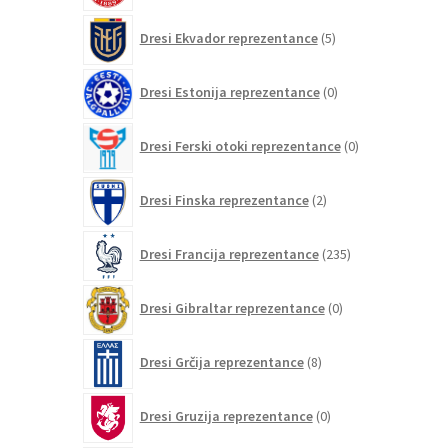
5
Dresi Ekvador reprezentance
5
izdelkov
0
Dresi Estonija reprezentance
0
izdelkov
0
Dresi Ferski otoki reprezentance
0
izdelkov
2
Dresi Finska reprezentance
2
izdelka
235
Dresi Francija reprezentance
235
izdelkov
0
Dresi Gibraltar reprezentance
0
izdelkov
8
Dresi Grčija reprezentance
8
izdelkov
0
Dresi Gruzija reprezentance
0
izdelkov