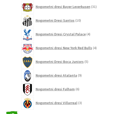
31
Nogometni dresi Bayer Leverkusen
31
izdelkov
10
Nogometni Dresi Santos
10
izdelkov
4
Nogometni Dresi Crystal Palace
4
izdelki
4
Nogometni dresi New York Red Bulls
4
izdelki
5
Nogometni Dresi Boca Juniors
5
izdelkov
9
Nogometni dresi Atalanta
9
izdelkov
6
Nogometni dresi Fulham
6
izdelkov
3
Nogometni dresi Villarreal
3
izdelki
2646