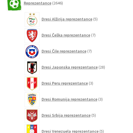
Reprezentance
2646
izdelkov
5
Dresi Alžirija reprezentance
5
izdelkov
7
Dresi Češka reprezentance
7
izdelkov
7
Dresi Čile reprezentance
7
izdelkov
28
Dresi Japonska reprezentance
28
izdelkov
3
Dresi Peru reprezentance
3
izdelki
3
Dresi Romunija reprezentance
3
izdelki
5
Dresi Srbija reprezentance
5
izdelkov
5
Dresi Venezuela reprezentance
5