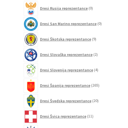
0
Dresi Rusija reprezentance
0
izdelkov
0
Dresi San Marino reprezentance
0
izdelkov
9
Dresi Škotska reprezentance
9
izdelkov
2
Dresi Slovaška reprezentance
2
izdelka
4
Dresi Slovenija reprezentance
4
izdelki
265
Dresi Španija reprezentance
265
izdelkov
20
Dresi Švedska reprezentance
20
izdelkov
11
Dresi Švica reprezentance
11
izdelkov
4