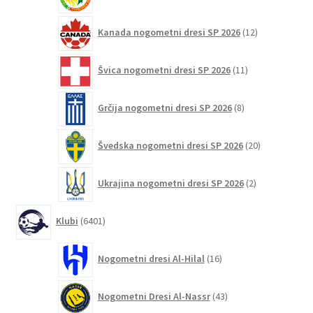
izdelkov
12
Kanada nogometni dresi SP 2026
12
izdelkov
11
Švica nogometni dresi SP 2026
11
izdelkov
8
Grčija nogometni dresi SP 2026
8
izdelkov
20
Švedska nogometni dresi SP 2026
20
izdelkov
2
Ukrajina nogometni dresi SP 2026
2
izdelka
6401
Klubi
6401
izdelek
16
Nogometni dresi Al-Hilal
16
izdelkov
43
Nogometni Dresi Al-Nassr
43
izdelkov