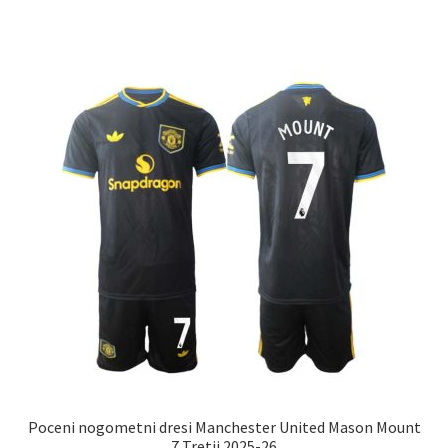
ima
več
različic.
Možnosti
lahko
izberete
na
strani
izdelka
Poceni nogometni dresi Manchester United Mason Mount
7 Tretji 2025-26