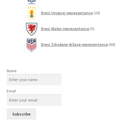
20
Dresi Urugvaj reprezentance
20
izdelkov
5
Dresi Wales reprezentance
5
izdelkov
86
Dresi Združene države reprezentance
86
izdelkov
Name
Email