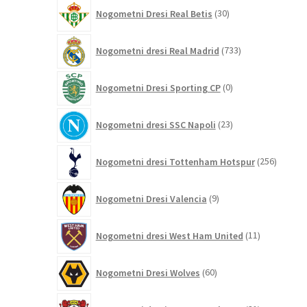
30
Nogometni Dresi Real Betis
30
izdelkov
733
Nogometni dresi Real Madrid
733
izdelkov
0
Nogometni Dresi Sporting CP
0
izdelkov
23
Nogometni dresi SSC Napoli
23
izdelkov
256
Nogometni dresi Tottenham Hotspur
256
izdelko
9
Nogometni Dresi Valencia
9
izdelkov
11
Nogometni dresi West Ham United
11
izdelkov
60
Nogometni Dresi Wolves
60
izdelkov
31