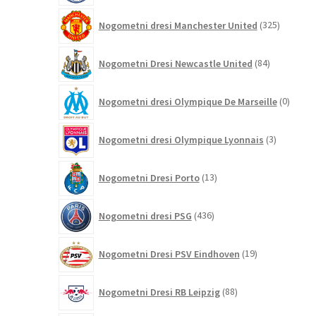
325
Nogometni dresi Manchester United
325
izdelkov
84
Nogometni Dresi Newcastle United
84
izdelkov
0
Nogometni dresi Olympique De Marseille
0
izdelk
3
Nogometni dresi Olympique Lyonnais
3
izdelki
13
Nogometni Dresi Porto
13
izdelkov
436
Nogometni dresi PSG
436
izdelkov
19
Nogometni Dresi PSV Eindhoven
19
izdelkov
88
Nogometni Dresi RB Leipzig
88
izdelkov