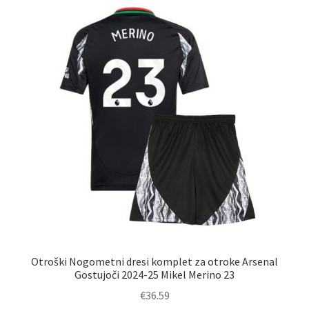
Možnosti
lahko
izberete
na
strani
izdelka
Otroški Nogometni dresi komplet za otroke Arsenal
Gostujoči 2024-25 Mikel Merino 23
€
36.59