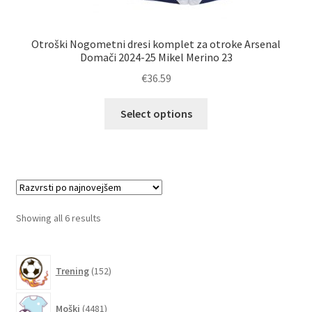
Otroški Nogometni dresi komplet za otroke Arsenal
Domači 2024-25 Mikel Merino 23
€
36.59
Ta
Select options
izdelek
ima
več
različic.
Možnosti
lahko
Sorted
Showing all 6 results
izberete
by
na
latest
152
strani
Trening
152
izdelkov
izdelka
4481
Moški
4481