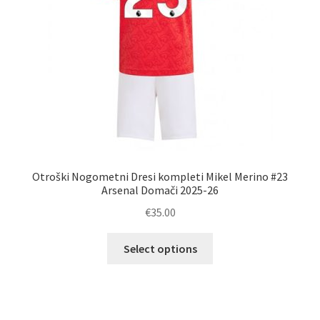
izdelka
Otroški Nogometni Dresi kompleti Mikel Merino #23
Arsenal Domači 2025-26
€
35.00
Ta
Select options
izdelek
ima
več
različic.