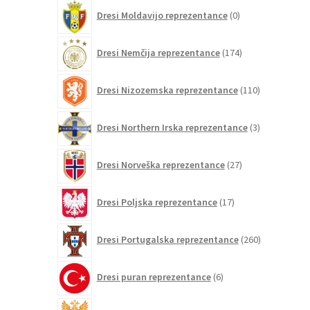
0
Dresi Moldavijo reprezentance
0
izdelkov
174
Dresi Nemčija reprezentance
174
izdelkov
110
Dresi Nizozemska reprezentance
110
izdelkov
3
Dresi Northern Irska reprezentance
3
izdelki
27
Dresi Norveška reprezentance
27
izdelkov
17
Dresi Poljska reprezentance
17
izdelkov
260
Dresi Portugalska reprezentance
260
izdelkov
6
Dresi puran reprezentance
6
izdelkov
0