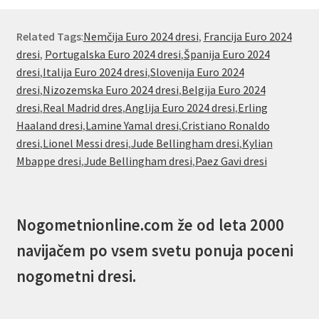
Related Tags
:
Nemčija Euro 2024 dresi
,
Francija Euro 2024
dresi
,
Portugalska Euro 2024 dresi
,
Španija Euro 2024
dresi
,
Italija Euro 2024 dresi
,
Slovenija Euro 2024
dresi
,
Nizozemska Euro 2024 dresi
,
Belgija Euro 2024
dresi
,
Real Madrid dres
,
Anglija Euro 2024 dresi
,
Erling
Haaland dresi
,
Lamine Yamal dresi
,
Cristiano Ronaldo
dresi
,
Lionel Messi dresi
,
Jude Bellingham dresi
,
Kylian
Mbappe dresi
,
Jude Bellingham dresi
,
Paez Gavi dresi
Nogometnionline.com že od leta 2000
navijačem po vsem svetu ponuja poceni
nogometni dresi.