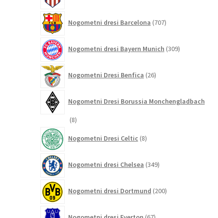
izdelkov
707
Nogometni dresi Barcelona
707
izdelkov
309
Nogometni dresi Bayern Munich
309
izdelkov
26
Nogometni Dresi Benfica
26
izdelkov
Nogometni Dresi Borussia Monchengladbach
8
8
izdelkov
8
Nogometni Dresi Celtic
8
izdelkov
349
Nogometni dresi Chelsea
349
izdelkov
200
Nogometni dresi Dortmund
200
izdelkov
67
Nogometni dresi Everton
67