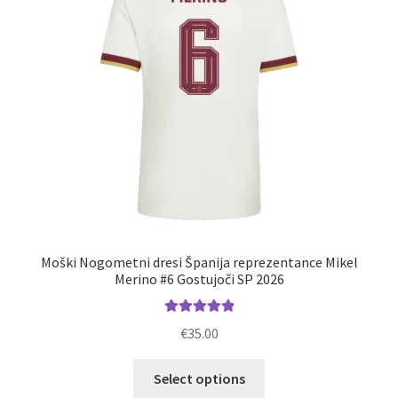
Zaključek nakupa
Moški Nogometni dresi Španija reprezentance Mikel
Merino #6 Gostujoči SP 2026
Ocenjeno
€
35.00
5.00
od 5
Ta
Select options
izdelek