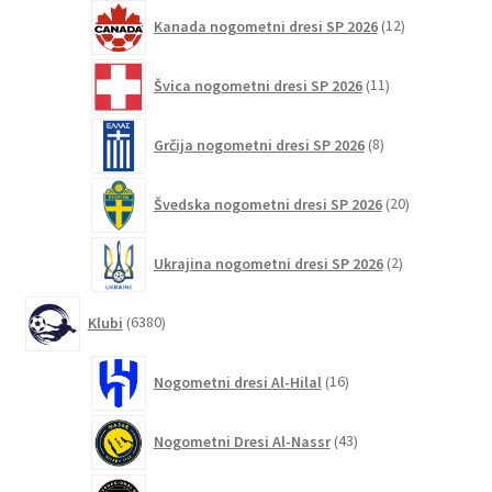
12
Kanada nogometni dresi SP 2026
12
izdelkov
11
Švica nogometni dresi SP 2026
11
izdelkov
8
Grčija nogometni dresi SP 2026
8
izdelkov
20
Švedska nogometni dresi SP 2026
20
izdelkov
2
Ukrajina nogometni dresi SP 2026
2
izdelka
6380
Klubi
6380
izdelkov
16
Nogometni dresi Al-Hilal
16
izdelkov
43
Nogometni Dresi Al-Nassr
43
izdelkov
132