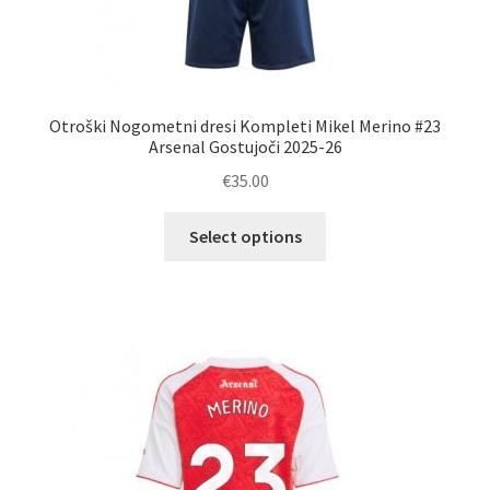
Otroški Nogometni dresi Kompleti Mikel Merino #23
Arsenal Gostujoči 2025-26
€
35.00
Ta
Select options
izdelek
ima
več
različic.
Možnosti
lahko
izberete
na
strani