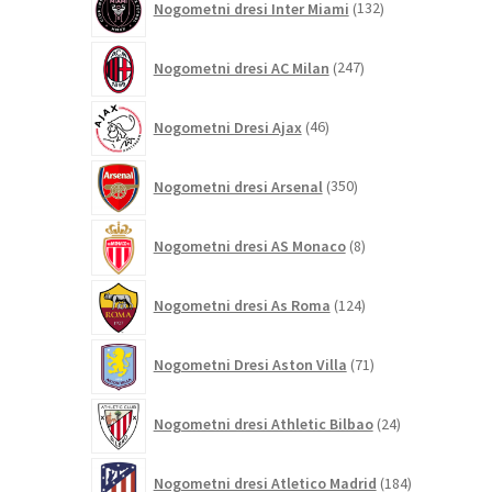
Nogometni dresi Inter Miami
132
izdelkov
247
Nogometni dresi AC Milan
247
izdelkov
46
Nogometni Dresi Ajax
46
izdelkov
350
Nogometni dresi Arsenal
350
izdelkov
8
Nogometni dresi AS Monaco
8
izdelkov
124
Nogometni dresi As Roma
124
izdelkov
71
Nogometni Dresi Aston Villa
71
izdelkov
24
Nogometni dresi Athletic Bilbao
24
izdelkov
184
Nogometni dresi Atletico Madrid
184