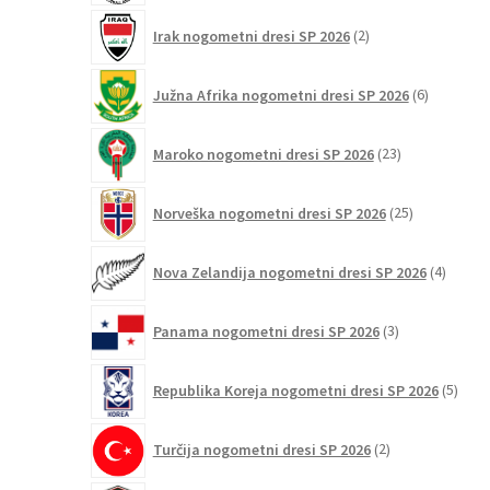
2
Irak nogometni dresi SP 2026
2
izdelka
6
Južna Afrika nogometni dresi SP 2026
6
izdelkov
23
Maroko nogometni dresi SP 2026
23
izdelkov
25
Norveška nogometni dresi SP 2026
25
izdelkov
4
Nova Zelandija nogometni dresi SP 2026
4
izdelki
3
Panama nogometni dresi SP 2026
3
izdelki
5
Republika Koreja nogometni dresi SP 2026
5
izdel
2
Turčija nogometni dresi SP 2026
2
izdelka