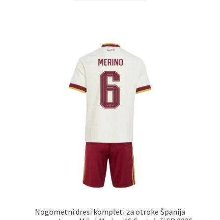
ima
več
različic.
Možnosti
lahko
izberete
na
strani
izdelka
Nogometni dresi kompleti za otroke Španija