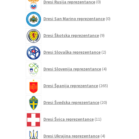
Dresi Rusija reprezentance
0
izdelkov
0
Dresi San Marino reprezentance
0
izdelkov
9
Dresi Škotska reprezentance
9
izdelkov
2
Dresi Slovaška reprezentance
2
izdelka
4
Dresi Slovenija reprezentance
4
izdelki
265
Dresi Španija reprezentance
265
izdelkov
20
Dresi Švedska reprezentance
20
izdelkov
11
Dresi Švica reprezentance
11
izdelkov
4
Dresi Ukrajina reprezentance
4
izdelki