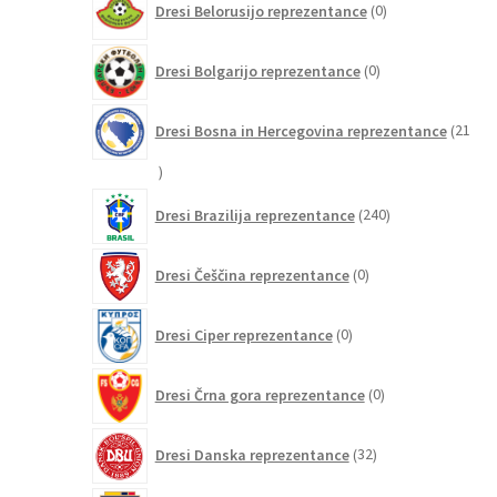
Dresi Belorusijo reprezentance
0
izdelkov
0
Dresi Bolgarijo reprezentance
0
izdelkov
Dresi Bosna in Hercegovina reprezentance
21
21
izdelkov
240
Dresi Brazilija reprezentance
240
izdelkov
0
Dresi Češčina reprezentance
0
izdelkov
0
Dresi Ciper reprezentance
0
izdelkov
0
Dresi Črna gora reprezentance
0
izdelkov
32
Dresi Danska reprezentance
32
izdelkov