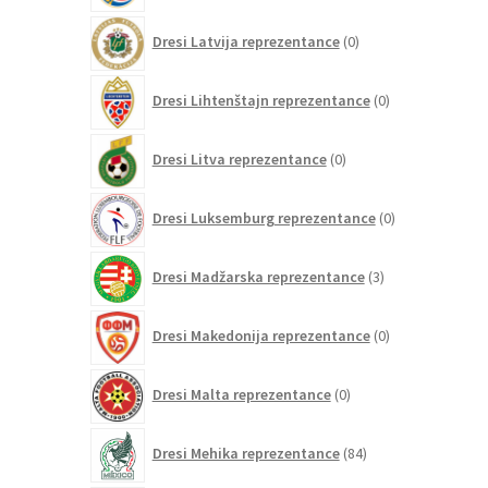
0
Dresi Latvija reprezentance
0
izdelkov
0
Dresi Lihtenštajn reprezentance
0
izdelkov
0
Dresi Litva reprezentance
0
izdelkov
0
Dresi Luksemburg reprezentance
0
izdelkov
3
Dresi Madžarska reprezentance
3
izdelki
0
Dresi Makedonija reprezentance
0
izdelkov
0
Dresi Malta reprezentance
0
izdelkov
84
Dresi Mehika reprezentance
84
izdelkov