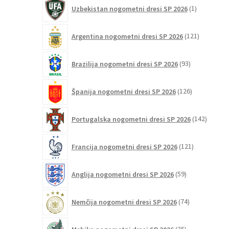
1
Uzbekistan nogometni dresi SP 2026
1
izdelek
121
Argentina nogometni dresi SP 2026
121
izdelkov
93
Brazilija nogometni dresi SP 2026
93
izdelkov
126
Španija nogometni dresi SP 2026
126
izdelkov
142
Portugalska nogometni dresi SP 2026
142
izdelko
121
Francija nogometni dresi SP 2026
121
izdelkov
59
Anglija nogometni dresi SP 2026
59
izdelkov
74
Nemčija nogometni dresi SP 2026
74
izdelkov
35