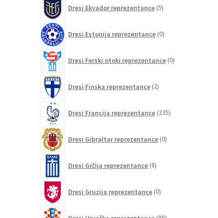
5
Dresi Ekvador reprezentance
5
izdelkov
0
Dresi Estonija reprezentance
0
izdelkov
0
Dresi Ferski otoki reprezentance
0
izdelkov
2
Dresi Finska reprezentance
2
izdelka
235
Dresi Francija reprezentance
235
izdelkov
0
Dresi Gibraltar reprezentance
0
izdelkov
8
Dresi Grčija reprezentance
8
izdelkov
0
Dresi Gruzija reprezentance
0
izdelkov
86
Dresi Hrvaška reprezentance
86