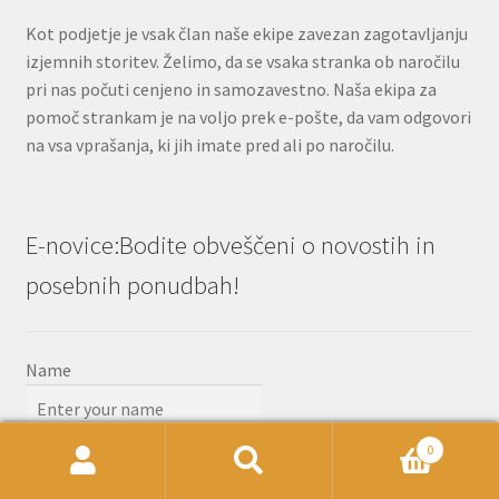
Kot podjetje je vsak član naše ekipe zavezan zagotavljanju
izjemnih storitev. Želimo, da se vsaka stranka ob naročilu
pri nas počuti cenjeno in samozavestno. Naša ekipa za
pomoč strankam je na voljo prek e-pošte, da vam odgovori
na vsa vprašanja, ki jih imate pred ali po naročilu.
E-novice:Bodite obveščeni o novostih in
posebnih ponudbah!
Name
0
Email
Išči:
Iskanje