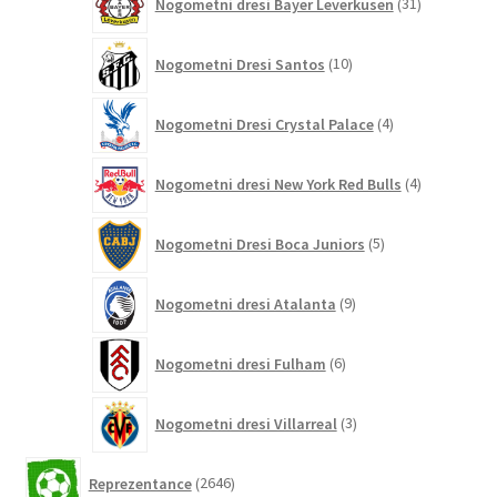
Nogometni dresi Bayer Leverkusen
31
izdelkov
10
Nogometni Dresi Santos
10
izdelkov
4
Nogometni Dresi Crystal Palace
4
izdelki
4
Nogometni dresi New York Red Bulls
4
izdelki
5
Nogometni Dresi Boca Juniors
5
izdelkov
9
Nogometni dresi Atalanta
9
izdelkov
6
Nogometni dresi Fulham
6
izdelkov
3
Nogometni dresi Villarreal
3
izdelki
2646
Reprezentance
2646
izdelkov