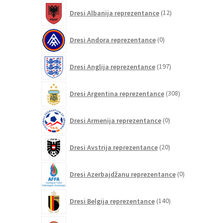
12
Dresi Albanija reprezentance
12
izdelkov
0
Dresi Andora reprezentance
0
izdelkov
197
Dresi Anglija reprezentance
197
izdelkov
308
Dresi Argentina reprezentance
308
izdelkov
0
Dresi Armenija reprezentance
0
izdelkov
20
Dresi Avstrija reprezentance
20
izdelkov
0
Dresi Azerbajdžanu reprezentance
0
izdelkov
140
Dresi Belgija reprezentance
140
izdelkov
0