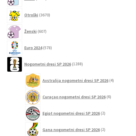
izdelkov
3670
Otroški
3670
izdelkov
607
Ženski
607
izdelkov
578
Euro 2024
578
izdelkov
1288
Nogometni dresi SP 2026
1288
izdelkov
4
Avstralija nogometni dresi SP 2026
4
izdelki
6
Curaçao nogometni dresi SP 2026
6
izdelkov
2
Egipt nogometni dresi SP 2026
2
izdelka
2
Gana nogometni dresi SP 2026
2
izdelka