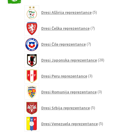
5
Dresi Alžirija reprezentance
5
izdelkov
7
Dresi Češka reprezentance
7
izdelkov
7
Dresi Čile reprezentance
7
izdelkov
28
Dresi Japonska reprezentance
28
izdelkov
3
Dresi Peru reprezentance
3
izdelki
3
Dresi Romunija reprezentance
3
izdelki
5
Dresi Srbija reprezentance
5
izdelkov
5
Dresi Venezuela reprezentance
5
izdelkov