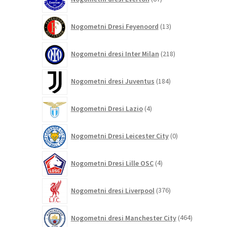
izdelkov
13
Nogometni Dresi Feyenoord
13
izdelkov
218
Nogometni dresi Inter Milan
218
izdelkov
184
Nogometni dresi Juventus
184
izdelkov
4
Nogometni Dresi Lazio
4
izdelki
0
Nogometni Dresi Leicester City
0
izdelkov
4
Nogometni Dresi Lille OSC
4
izdelki
376
Nogometni dresi Liverpool
376
izdelkov
464
Nogometni dresi Manchester City
464
izdelkov