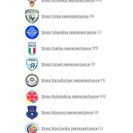
izdelkov
0
Dresi Irska reprezentance
0
izdelkov
1
Dresi Islandija reprezentance
1
izdelek
99
Dresi Italija reprezentance
99
izdelkov
0
Dresi Izrael reprezentance
0
izdelkov
0
Dresi Kazahstan reprezentance
0
izdelkov
63
Dresi Kolumbija reprezentance
63
izdelkov
0
Dresi Kosovo reprezentance
0
izdelkov
1
Dresi Kostarika reprezentance
1
izdelek