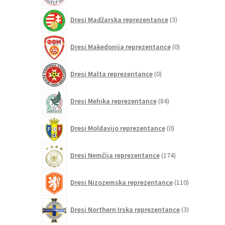
3
Dresi Madžarska reprezentance
3
izdelki
0
Dresi Makedonija reprezentance
0
izdelkov
0
Dresi Malta reprezentance
0
izdelkov
84
Dresi Mehika reprezentance
84
izdelkov
0
Dresi Moldavijo reprezentance
0
izdelkov
174
Dresi Nemčija reprezentance
174
izdelkov
110
Dresi Nizozemska reprezentance
110
izdelkov
3
Dresi Northern Irska reprezentance
3
izdelki