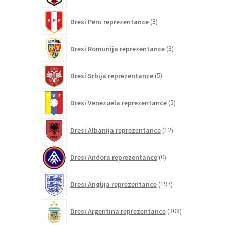
3
Dresi Peru reprezentance
3
izdelki
3
Dresi Romunija reprezentance
3
izdelki
5
Dresi Srbija reprezentance
5
izdelkov
5
Dresi Venezuela reprezentance
5
izdelkov
12
Dresi Albanija reprezentance
12
izdelkov
0
Dresi Andora reprezentance
0
izdelkov
197
Dresi Anglija reprezentance
197
izdelkov
308
Dresi Argentina reprezentance
308
izdelkov