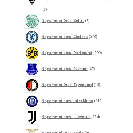
8
8
izdelkov
8
Nogometni Dresi Celtic
8
izdelkov
349
Nogometni dresi Chelsea
349
izdelkov
200
Nogometni dresi Dortmund
200
izdelkov
67
Nogometni dresi Everton
67
izdelkov
13
Nogometni Dresi Feyenoord
13
izdelkov
218
Nogometni dresi Inter Milan
218
izdelkov
184
Nogometni dresi Juventus
184
izdelkov
4
Nogometni Dresi Lazio
4