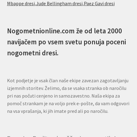
Mbappe dresi
,
Jude Bellingham dresi
,
Paez Gavi dresi
Nogometnionline.com že od leta 2000
navijačem po vsem svetu ponuja poceni
nogometni dresi.
Kot podjetje je vsak član naše ekipe zavezan zagotavljanju
izjemnih storitev. Želimo, da se vsaka stranka ob naročilu
pri nas počuti cenjeno in samozavestno. Naša ekipa za
pomoč strankam je na voljo prek e-pošte, da vam odgovori
na vsa vprašanja, ki jih imate pred ali po naročilu.