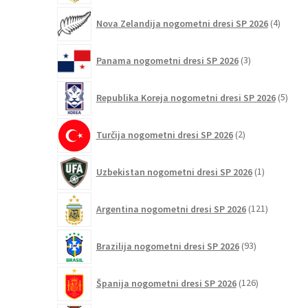
4
Nova Zelandija nogometni dresi SP 2026
4
izdelki
3
Panama nogometni dresi SP 2026
3
izdelki
5
Republika Koreja nogometni dresi SP 2026
5
izdel
2
Turčija nogometni dresi SP 2026
2
izdelka
1
Uzbekistan nogometni dresi SP 2026
1
izdelek
121
Argentina nogometni dresi SP 2026
121
izdelkov
93
Brazilija nogometni dresi SP 2026
93
izdelkov
126
Španija nogometni dresi SP 2026
126
izdelkov