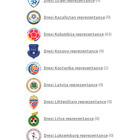
Dresi Izrael reprezentance
0
izdelkov
0
Dresi Kazahstan reprezentance
0
izdelkov
63
Dresi Kolumbija reprezentance
63
izdelkov
0
Dresi Kosovo reprezentance
0
izdelkov
1
Dresi Kostarika reprezentance
1
izdelek
0
Dresi Latvija reprezentance
0
izdelkov
0
Dresi Lihtenštajn reprezentance
0
izdelkov
0
Dresi Litva reprezentance
0
izdelkov
0
Dresi Luksemburg reprezentance
0
izdelkov