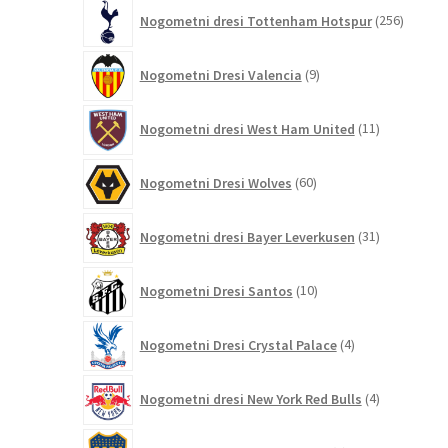
256
Nogometni dresi Tottenham Hotspur
256
izdelko
9
Nogometni Dresi Valencia
9
izdelkov
11
Nogometni dresi West Ham United
11
izdelkov
60
Nogometni Dresi Wolves
60
izdelkov
31
Nogometni dresi Bayer Leverkusen
31
izdelkov
10
Nogometni Dresi Santos
10
izdelkov
4
Nogometni Dresi Crystal Palace
4
izdelki
4
Nogometni dresi New York Red Bulls
4
izdelki
5