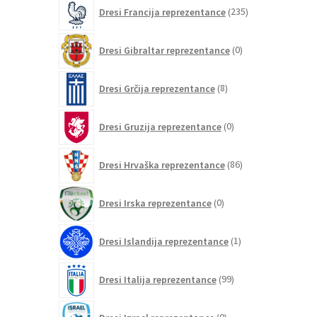
235
Dresi Francija reprezentance
235
izdelkov
0
Dresi Gibraltar reprezentance
0
izdelkov
8
Dresi Grčija reprezentance
8
izdelkov
0
Dresi Gruzija reprezentance
0
izdelkov
86
Dresi Hrvaška reprezentance
86
izdelkov
0
Dresi Irska reprezentance
0
izdelkov
1
Dresi Islandija reprezentance
1
izdelek
99
Dresi Italija reprezentance
99
izdelkov
0