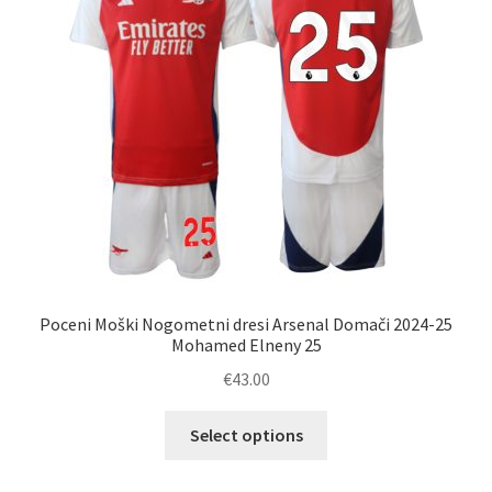
Zaključek nakupa
Poceni Moški Nogometni dresi Arsenal Domači 2024-25
Mohamed Elneny 25
€
43.00
Ta
Select options
izdelek
ima