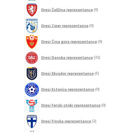
0
Dresi Češčina reprezentance
0
izdelkov
0
Dresi Ciper reprezentance
0
izdelkov
0
Dresi Črna gora reprezentance
0
izdelkov
32
Dresi Danska reprezentance
32
izdelkov
5
Dresi Ekvador reprezentance
5
izdelkov
0
Dresi Estonija reprezentance
0
izdelkov
0
Dresi Ferski otoki reprezentance
0
izdelkov
2
Dresi Finska reprezentance
2
izdelka