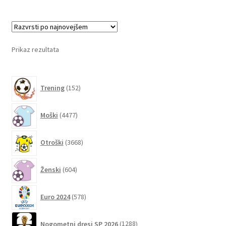
več
različic.
Možnosti
lahko
Prikaz rezultata
izberete
na
152
strani
Trening
152
izdelkov
izdelka
4477
Moški
4477
izdelkov
3668
Otroški
3668
izdelkov
604
Ženski
604
izdelki
578
Euro 2024
578
izdelkov
1288
Nogometni dresi SP 2026
1288