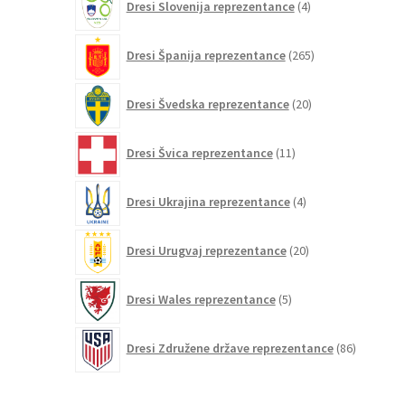
Dresi Slovenija reprezentance
4
izdelki
265
Dresi Španija reprezentance
265
izdelkov
20
Dresi Švedska reprezentance
20
izdelkov
11
Dresi Švica reprezentance
11
izdelkov
4
Dresi Ukrajina reprezentance
4
izdelki
20
Dresi Urugvaj reprezentance
20
izdelkov
5
Dresi Wales reprezentance
5
izdelkov
86
Dresi Združene države reprezentance
86
izdelkov