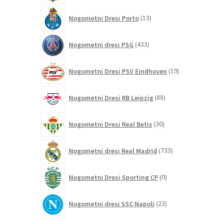
13
Nogometni Dresi Porto
13
izdelkov
433
Nogometni dresi PSG
433
izdelkov
19
Nogometni Dresi PSV Eindhoven
19
izdelkov
88
Nogometni Dresi RB Leipzig
88
izdelkov
30
Nogometni Dresi Real Betis
30
izdelkov
733
Nogometni dresi Real Madrid
733
izdelkov
0
Nogometni Dresi Sporting CP
0
izdelkov
23
Nogometni dresi SSC Napoli
23
izdelkov