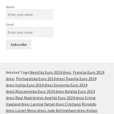
Name
Email
Related Tags
:
Nemčija Euro 2024 dresi
,
Francija Euro 2024
dresi
,
Portugalska Euro 2024 dresi
,
Španija Euro 2024
dresi
,
Italija Euro 2024 dresi
,
Slovenija Euro 2024
dresi
,
Nizozemska Euro 2024 dresi
,
Belgija Euro 2024
dresi
,
Real Madrid dres
,
Anglija Euro 2024 dresi
,
Erling
Haaland dresi
,
Lamine Yamal dresi
,
Cristiano Ronaldo
dresi
,
Lionel Messi dresi
,
Jude Bellingham dresi
,
Kylian