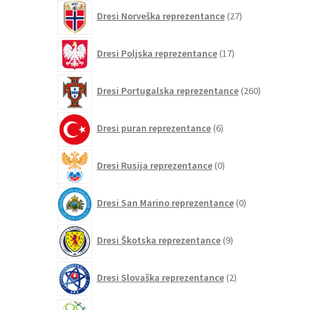
27
Dresi Norveška reprezentance
27
izdelkov
17
Dresi Poljska reprezentance
17
izdelkov
260
Dresi Portugalska reprezentance
260
izdelkov
6
Dresi puran reprezentance
6
izdelkov
0
Dresi Rusija reprezentance
0
izdelkov
0
Dresi San Marino reprezentance
0
izdelkov
9
Dresi Škotska reprezentance
9
izdelkov
2
Dresi Slovaška reprezentance
2
izdelka
4