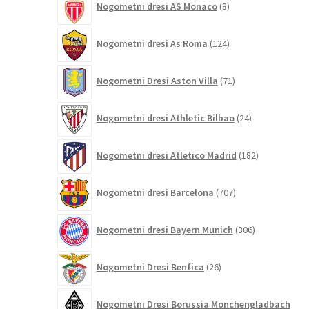
Nogometni dresi AS Monaco
8
izdelkov
124
Nogometni dresi As Roma
124
izdelkov
71
Nogometni Dresi Aston Villa
71
izdelkov
24
Nogometni dresi Athletic Bilbao
24
izdelkov
182
Nogometni dresi Atletico Madrid
182
izdelkov
707
Nogometni dresi Barcelona
707
izdelkov
306
Nogometni dresi Bayern Munich
306
izdelkov
26
Nogometni Dresi Benfica
26
izdelkov
Nogometni Dresi Borussia Monchengladbach