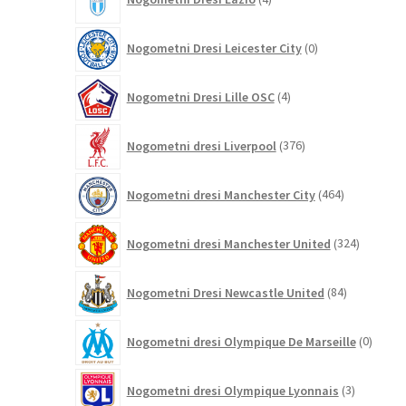
izdelki
0
Nogometni Dresi Leicester City
0
izdelkov
4
Nogometni Dresi Lille OSC
4
izdelki
376
Nogometni dresi Liverpool
376
izdelkov
464
Nogometni dresi Manchester City
464
izdelkov
324
Nogometni dresi Manchester United
324
izdelkov
84
Nogometni Dresi Newcastle United
84
izdelkov
0
Nogometni dresi Olympique De Marseille
0
izdelk
3
Nogometni dresi Olympique Lyonnais
3
izdelki