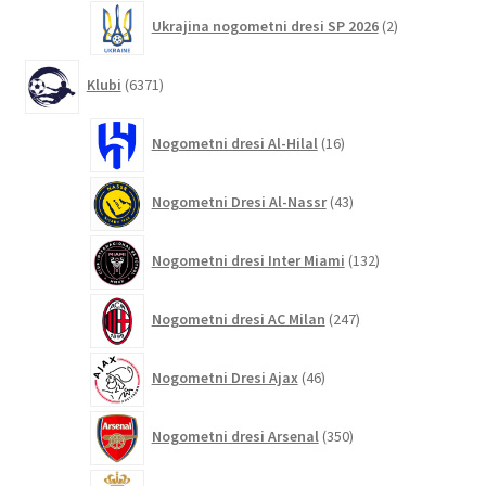
2
Ukrajina nogometni dresi SP 2026
2
izdelka
6371
Klubi
6371
izdelkov
16
Nogometni dresi Al-Hilal
16
izdelkov
43
Nogometni Dresi Al-Nassr
43
izdelkov
132
Nogometni dresi Inter Miami
132
izdelkov
247
Nogometni dresi AC Milan
247
izdelkov
46
Nogometni Dresi Ajax
46
izdelkov
350
Nogometni dresi Arsenal
350
izdelkov
8