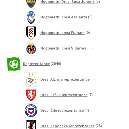
Nogometni Dresi Boca Juniors
5
izdelkov
9
Nogometni dresi Atalanta
9
izdelkov
6
Nogometni dresi Fulham
6
izdelkov
3
Nogometni dresi Villarreal
3
izdelki
2646
Reprezentance
2646
izdelkov
5
Dresi Alžirija reprezentance
5
izdelkov
7
Dresi Češka reprezentance
7
izdelkov
7
Dresi Čile reprezentance
7
izdelkov
28
Dresi Japonska reprezentance
28
izdelkov