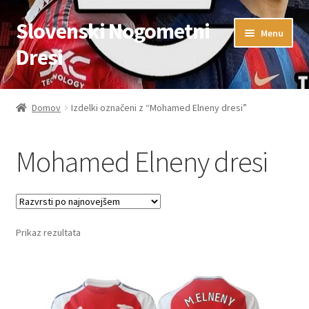
Slovenski Nogometni
Skip
Skip
Menu
to
to
Dresi
navigation
content
Domov
Domov
Izdelki označeni z “Mohamed Elneny dresi”
Blog
Mohamed Elneny dresi
FAQs
Kontaktiraj nas
Prikaz rezultata
Košarica
Moj račun
Trgovina