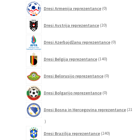
0
Dresi Armenija reprezentance
0
izdelkov
20
Dresi Avstrija reprezentance
20
izdelkov
0
Dresi Azerbajdžanu reprezentance
0
izdelkov
140
Dresi Belgija reprezentance
140
izdelkov
0
Dresi Belorusijo reprezentance
0
izdelkov
0
Dresi Bolgarijo reprezentance
0
izdelkov
Dresi Bosna in Hercegovina reprezentance
21
21
izdelkov
240
Dresi Brazilija reprezentance
240
izdelkov