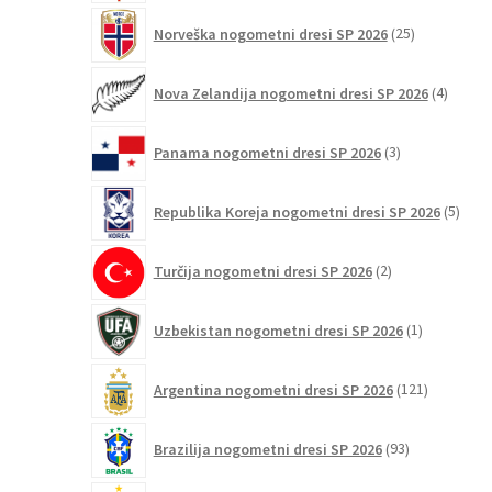
25
Norveška nogometni dresi SP 2026
25
izdelkov
4
Nova Zelandija nogometni dresi SP 2026
4
izdelki
3
Panama nogometni dresi SP 2026
3
izdelki
5
Republika Koreja nogometni dresi SP 2026
5
izdel
2
Turčija nogometni dresi SP 2026
2
izdelka
1
Uzbekistan nogometni dresi SP 2026
1
izdelek
121
Argentina nogometni dresi SP 2026
121
izdelkov
93
Brazilija nogometni dresi SP 2026
93
izdelkov