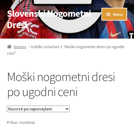
Slovenski Nogometni
Skip
Skip
Menu
to
to
Dresi
navigation
content
Domov
Domov
Izdelki označeni z “Moški nogometni dresi po ugodni
ceni”
Blog
FAQs
Moški nogometni dresi
Kontaktiraj nas
po ugodni ceni
Košarica
Moj račun
Prikaz rezultata
Trgovina