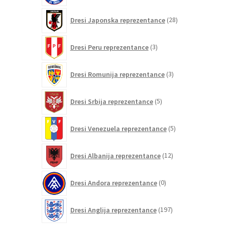
28
Dresi Japonska reprezentance
28
izdelkov
3
Dresi Peru reprezentance
3
izdelki
3
Dresi Romunija reprezentance
3
izdelki
5
Dresi Srbija reprezentance
5
izdelkov
5
Dresi Venezuela reprezentance
5
izdelkov
12
Dresi Albanija reprezentance
12
izdelkov
0
Dresi Andora reprezentance
0
izdelkov
197
Dresi Anglija reprezentance
197
izdelkov