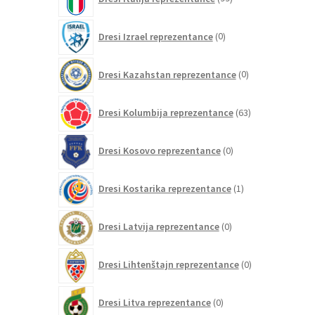
izdelkov
0
Dresi Izrael reprezentance
0
izdelkov
0
Dresi Kazahstan reprezentance
0
izdelkov
63
Dresi Kolumbija reprezentance
63
izdelkov
0
Dresi Kosovo reprezentance
0
izdelkov
1
Dresi Kostarika reprezentance
1
izdelek
0
Dresi Latvija reprezentance
0
izdelkov
0
Dresi Lihtenštajn reprezentance
0
izdelkov
0
Dresi Litva reprezentance
0
izdelkov