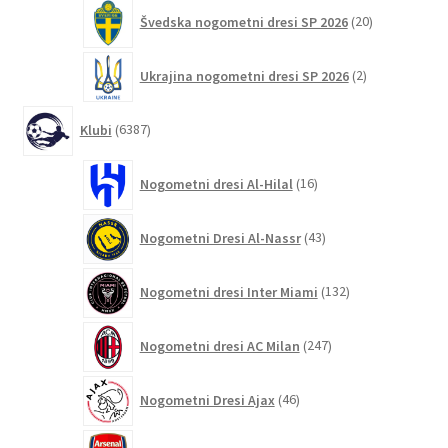
20
Švedska nogometni dresi SP 2026
20
izdelkov
2
Ukrajina nogometni dresi SP 2026
2
izdelka
6387
Klubi
6387
izdelkov
16
Nogometni dresi Al-Hilal
16
izdelkov
43
Nogometni Dresi Al-Nassr
43
izdelkov
132
Nogometni dresi Inter Miami
132
izdelkov
247
Nogometni dresi AC Milan
247
izdelkov
46
Nogometni Dresi Ajax
46
izdelkov
350