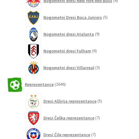
Nogometni dresi New York Red Bulls
4
izdelki
5
Nogometni Dresi Boca Juniors
5
izdelkov
9
Nogometni dresi Atalanta
9
izdelkov
6
Nogometni dresi Fulham
6
izdelkov
3
Nogometni dresi Villarreal
3
izdelki
2646
Reprezentance
2646
izdelkov
5
Dresi Alžirija reprezentance
5
izdelkov
7
Dresi Češka reprezentance
7
izdelkov
7
Dresi Čile reprezentance
7
izdelkov