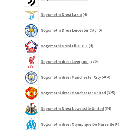
izdelkov
4
Nogometni Dresi Lazio
4
izdelki
0
Nogometni Dresi Leicester City
0
izdelkov
4
Nogometni Dresi Lille OSC
4
izdelki
376
Nogometni dresi Liverpool
376
izdelkov
464
Nogometni dresi Manchester City
464
izdelkov
325
Nogometni dresi Manchester United
325
izdelkov
84
Nogometni Dresi Newcastle United
84
izdelkov
0
Nogometni dresi Olympique De Marseille
0
izdelk