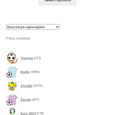
izdelek
ima
več
različic.
Možnosti
lahko
Prikaz rezultata
izberete
na
152
strani
Trening
152
izdelkov
izdelka
4488
Moški
4488
izdelkov
3670
Otroški
3670
izdelkov
607
Ženski
607
izdelkov
578
Euro 2024
578