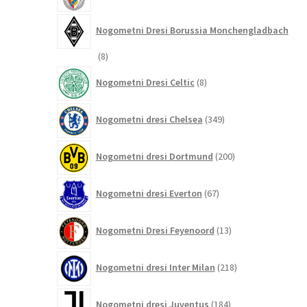
Nogometni Dresi Borussia Monchengladbach
8
8
izdelkov
8
Nogometni Dresi Celtic
8
izdelkov
349
Nogometni dresi Chelsea
349
izdelkov
200
Nogometni dresi Dortmund
200
izdelkov
67
Nogometni dresi Everton
67
izdelkov
13
Nogometni Dresi Feyenoord
13
izdelkov
218
Nogometni dresi Inter Milan
218
izdelkov
184
Nogometni dresi Juventus
184