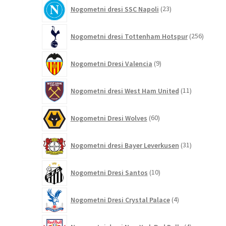
23
Nogometni dresi SSC Napoli
23
izdelkov
256
Nogometni dresi Tottenham Hotspur
256
izdelko
9
Nogometni Dresi Valencia
9
izdelkov
11
Nogometni dresi West Ham United
11
izdelkov
60
Nogometni Dresi Wolves
60
izdelkov
31
Nogometni dresi Bayer Leverkusen
31
izdelkov
10
Nogometni Dresi Santos
10
izdelkov
4
Nogometni Dresi Crystal Palace
4
izdelki
4