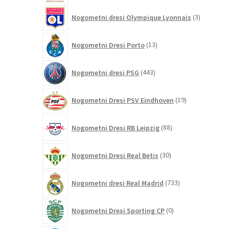
3
Nogometni dresi Olympique Lyonnais
3
izdelki
13
Nogometni Dresi Porto
13
izdelkov
443
Nogometni dresi PSG
443
izdelkov
19
Nogometni Dresi PSV Eindhoven
19
izdelkov
88
Nogometni Dresi RB Leipzig
88
izdelkov
30
Nogometni Dresi Real Betis
30
izdelkov
733
Nogometni dresi Real Madrid
733
izdelkov
0
Nogometni Dresi Sporting CP
0
izdelkov