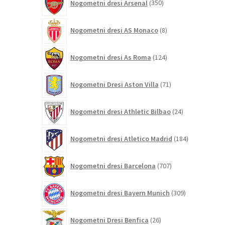
Nogometni dresi Arsenal
350
izdelkov
8
Nogometni dresi AS Monaco
8
izdelkov
124
Nogometni dresi As Roma
124
izdelkov
71
Nogometni Dresi Aston Villa
71
izdelkov
24
Nogometni dresi Athletic Bilbao
24
izdelkov
184
Nogometni dresi Atletico Madrid
184
izdelkov
707
Nogometni dresi Barcelona
707
izdelkov
309
Nogometni dresi Bayern Munich
309
izdelkov
26
Nogometni Dresi Benfica
26
izdelkov