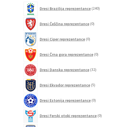
izdelkov
240
Dresi Brazilija reprezentance
240
izdelkov
0
Dresi Češčina reprezentance
0
izdelkov
0
Dresi Ciper reprezentance
0
izdelkov
0
Dresi Črna gora reprezentance
0
izdelkov
32
Dresi Danska reprezentance
32
izdelkov
5
Dresi Ekvador reprezentance
5
izdelkov
0
Dresi Estonija reprezentance
0
izdelkov
0
Dresi Ferski otoki reprezentance
0
izdelkov