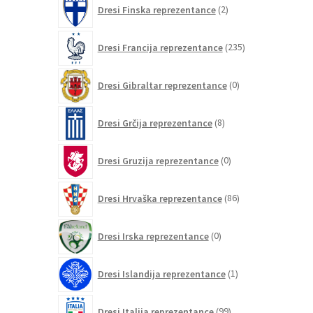
2
Dresi Finska reprezentance
2
izdelka
235
Dresi Francija reprezentance
235
izdelkov
0
Dresi Gibraltar reprezentance
0
izdelkov
8
Dresi Grčija reprezentance
8
izdelkov
0
Dresi Gruzija reprezentance
0
izdelkov
86
Dresi Hrvaška reprezentance
86
izdelkov
0
Dresi Irska reprezentance
0
izdelkov
1
Dresi Islandija reprezentance
1
izdelek
99
Dresi Italija reprezentance
99