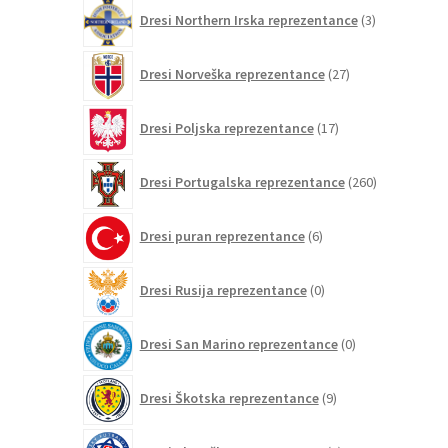
3
Dresi Northern Irska reprezentance
3
izdelki
27
Dresi Norveška reprezentance
27
izdelkov
17
Dresi Poljska reprezentance
17
izdelkov
260
Dresi Portugalska reprezentance
260
izdelkov
6
Dresi puran reprezentance
6
izdelkov
0
Dresi Rusija reprezentance
0
izdelkov
0
Dresi San Marino reprezentance
0
izdelkov
9
Dresi Škotska reprezentance
9
izdelkov
2