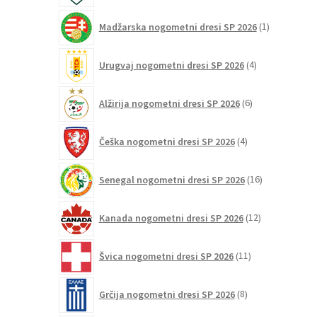
1
Madžarska nogometni dresi SP 2026
1
izdelek
4
Urugvaj nogometni dresi SP 2026
4
izdelki
6
Alžirija nogometni dresi SP 2026
6
izdelkov
4
Češka nogometni dresi SP 2026
4
izdelki
16
Senegal nogometni dresi SP 2026
16
izdelkov
12
Kanada nogometni dresi SP 2026
12
izdelkov
11
Švica nogometni dresi SP 2026
11
izdelkov
8
Grčija nogometni dresi SP 2026
8
izdelkov