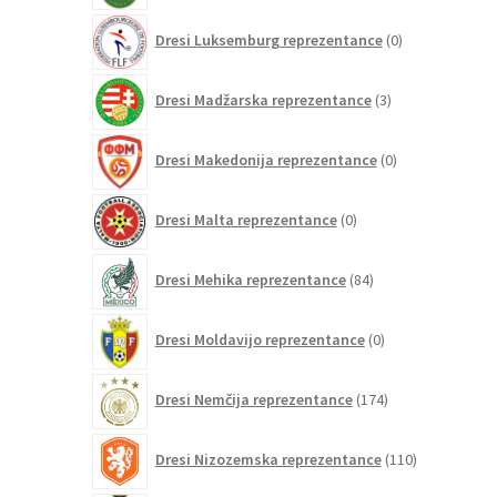
0
Dresi Luksemburg reprezentance
0
izdelkov
3
Dresi Madžarska reprezentance
3
izdelki
0
Dresi Makedonija reprezentance
0
izdelkov
0
Dresi Malta reprezentance
0
izdelkov
84
Dresi Mehika reprezentance
84
izdelkov
0
Dresi Moldavijo reprezentance
0
izdelkov
174
Dresi Nemčija reprezentance
174
izdelkov
110
Dresi Nizozemska reprezentance
110
izdelkov