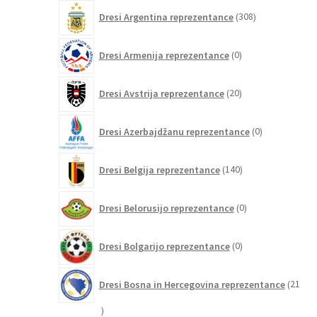
308
Dresi Argentina reprezentance
308
izdelkov
0
Dresi Armenija reprezentance
0
izdelkov
20
Dresi Avstrija reprezentance
20
izdelkov
0
Dresi Azerbajdžanu reprezentance
0
izdelkov
140
Dresi Belgija reprezentance
140
izdelkov
0
Dresi Belorusijo reprezentance
0
izdelkov
0
Dresi Bolgarijo reprezentance
0
izdelkov
Dresi Bosna in Hercegovina reprezentance
21
21