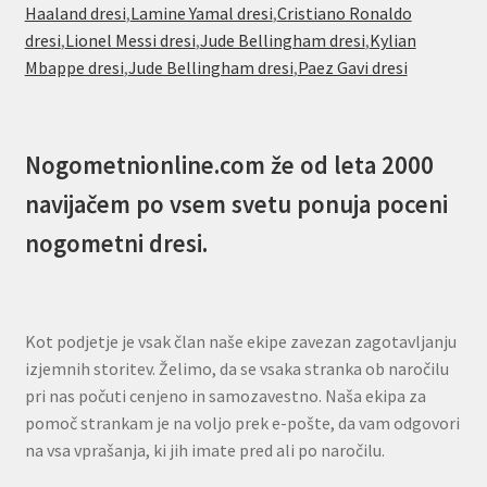
Haaland dresi
,
Lamine Yamal dresi
,
Cristiano Ronaldo
dresi
,
Lionel Messi dresi
,
Jude Bellingham dresi
,
Kylian
Mbappe dresi
,
Jude Bellingham dresi
,
Paez Gavi dresi
Nogometnionline.com že od leta 2000
navijačem po vsem svetu ponuja poceni
nogometni dresi.
Kot podjetje je vsak član naše ekipe zavezan zagotavljanju
izjemnih storitev. Želimo, da se vsaka stranka ob naročilu
pri nas počuti cenjeno in samozavestno. Naša ekipa za
pomoč strankam je na voljo prek e-pošte, da vam odgovori
na vsa vprašanja, ki jih imate pred ali po naročilu.