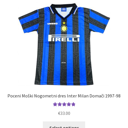
Zaključek nakupa
Poceni Moški Nogometni dres Inter Milan Domači 1997-98
Ocenjeno
€
33.00
5.00
od 5
Ta
Select options