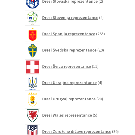
Dresi Slovaška reprezentance
2
izdelka
4
Dresi Slovenija reprezentance
4
izdelki
265
Dresi Španija reprezentance
265
izdelkov
20
Dresi Švedska reprezentance
20
izdelkov
11
Dresi Švica reprezentance
11
izdelkov
4
Dresi Ukrajina reprezentance
4
izdelki
20
Dresi Urugvaj reprezentance
20
izdelkov
5
Dresi Wales reprezentance
5
izdelkov
86
Dresi Združene države reprezentance
86
izdelkov