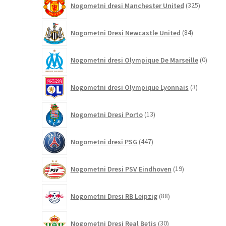
Nogometni dresi Manchester United
325
izdelkov
84
Nogometni Dresi Newcastle United
84
izdelkov
0
Nogometni dresi Olympique De Marseille
0
izdelk
3
Nogometni dresi Olympique Lyonnais
3
izdelki
13
Nogometni Dresi Porto
13
izdelkov
447
Nogometni dresi PSG
447
izdelkov
19
Nogometni Dresi PSV Eindhoven
19
izdelkov
88
Nogometni Dresi RB Leipzig
88
izdelkov
30
Nogometni Dresi Real Betis
30