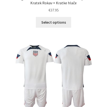
Kratek Rokav + Kratke hlače
€
37.95
Ta
Select options
izdelek
ima
več
različic.
Možnosti
lahko
izberete
na
strani
izdelka