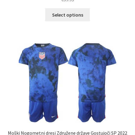
Ta
Select options
izdelek
ima
več
različic.
Možnosti
lahko
izberete
na
strani
izdelka
Moški Nogometni dresi Združene države Gostujoči SP 2022