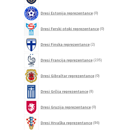
0
Dresi Estonija reprezentance
0
izdelkov
0
Dresi Ferski otoki reprezentance
0
izdelkov
2
Dresi Finska reprezentance
2
izdelka
235
Dresi Francija reprezentance
235
izdelkov
0
Dresi Gibraltar reprezentance
0
izdelkov
8
Dresi Grčija reprezentance
8
izdelkov
0
Dresi Gruzija reprezentance
0
izdelkov
86
Dresi Hrvaška reprezentance
86
izdelkov