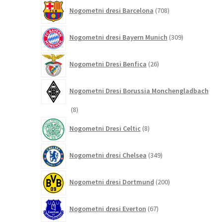
708
Nogometni dresi Barcelona
708
izdelkov
309
Nogometni dresi Bayern Munich
309
izdelkov
26
Nogometni Dresi Benfica
26
izdelkov
Nogometni Dresi Borussia Monchengladbach
8
8
izdelkov
8
Nogometni Dresi Celtic
8
izdelkov
349
Nogometni dresi Chelsea
349
izdelkov
200
Nogometni dresi Dortmund
200
izdelkov
67
Nogometni dresi Everton
67
izdelkov