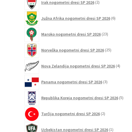
Irak nogometni dresi SP 2026
2
izdelka
6
Južna Afrika nogometni dresi SP 2026
6
izdelkov
23
Maroko nogometni dresi SP 2026
23
izdelkov
25
Norveška nogometni dresi SP 2026
25
izdelkov
4
Nova Zelandija nogometni dresi SP 2026
4
izdelki
3
Panama nogometni dresi SP 2026
3
izdelki
5
Republika Koreja nogometni dresi SP 2026
5
izdel
2
Turčija nogometni dresi SP 2026
2
izdelka
1
Uzbekistan nogometni dresi SP 2026
1