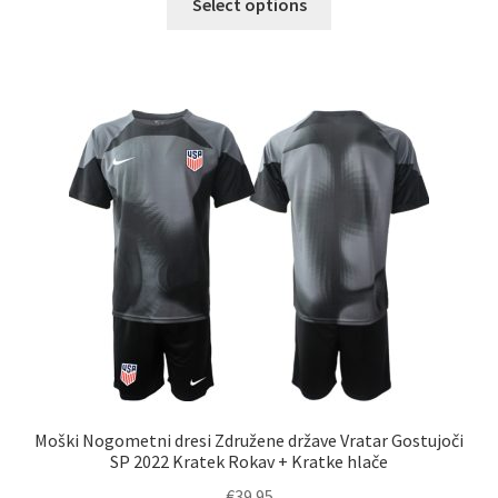
Select options
izdelek
ima
več
različic.
Možnosti
lahko
izberete
na
strani
izdelka
Moški Nogometni dresi Združene države Vratar Gostujoči
SP 2022 Kratek Rokav + Kratke hlače
€
39.95