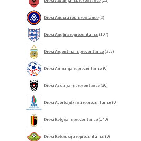
Dresi Albanija reprezentance
12
izdelkov
0
Dresi Andora reprezentance
0
izdelkov
197
Dresi Anglija reprezentance
197
izdelkov
308
Dresi Argentina reprezentance
308
izdelkov
0
Dresi Armenija reprezentance
0
izdelkov
20
Dresi Avstrija reprezentance
20
izdelkov
0
Dresi Azerbajdžanu reprezentance
0
izdelkov
140
Dresi Belgija reprezentance
140
izdelkov
0
Dresi Belorusijo reprezentance
0
izdelkov