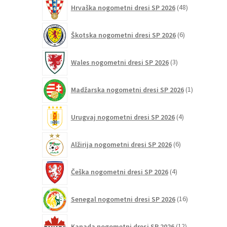
48
Hrvaška nogometni dresi SP 2026
48
izdelkov
6
Škotska nogometni dresi SP 2026
6
izdelkov
3
Wales nogometni dresi SP 2026
3
izdelki
1
Madžarska nogometni dresi SP 2026
1
izdelek
4
Urugvaj nogometni dresi SP 2026
4
izdelki
6
Alžirija nogometni dresi SP 2026
6
izdelkov
4
Češka nogometni dresi SP 2026
4
izdelki
16
Senegal nogometni dresi SP 2026
16
izdelkov
12
Kanada nogometni dresi SP 2026
12