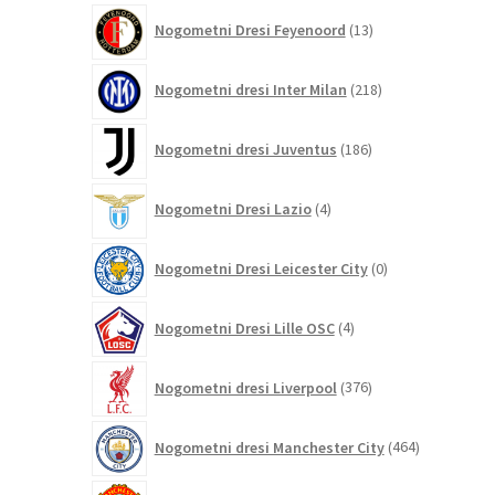
13
Nogometni Dresi Feyenoord
13
izdelkov
218
Nogometni dresi Inter Milan
218
izdelkov
186
Nogometni dresi Juventus
186
izdelkov
4
Nogometni Dresi Lazio
4
izdelki
0
Nogometni Dresi Leicester City
0
izdelkov
4
Nogometni Dresi Lille OSC
4
izdelki
376
Nogometni dresi Liverpool
376
izdelkov
464
Nogometni dresi Manchester City
464
izdelkov
325