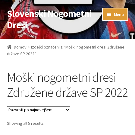
Slovenski Nogometni
Skip
Skip
Menu
to
to
Dresi
navigation
content
Domov
Domov
Izdelki označeni z “Moški nogometni dresi Združene
države SP 2022”
Blog
FAQs
Moški nogometni dresi
Kontaktiraj nas
Združene države SP 2022
Košarica
Moj račun
Sorted
Showing all 5 results
by
Trgovina