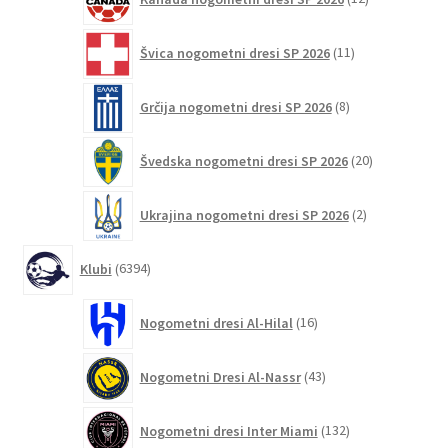
izdelkov
11
Švica nogometni dresi SP 2026
11
izdelkov
8
Grčija nogometni dresi SP 2026
8
izdelkov
20
Švedska nogometni dresi SP 2026
20
izdelkov
2
Ukrajina nogometni dresi SP 2026
2
izdelka
6394
Klubi
6394
izdelkov
16
Nogometni dresi Al-Hilal
16
izdelkov
43
Nogometni Dresi Al-Nassr
43
izdelkov
132
Nogometni dresi Inter Miami
132
izdelkov