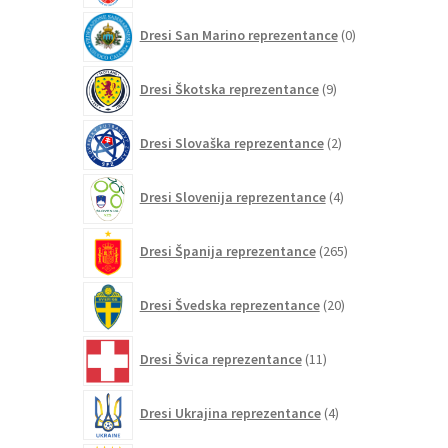
0
Dresi San Marino reprezentance
0
izdelkov
9
Dresi Škotska reprezentance
9
izdelkov
2
Dresi Slovaška reprezentance
2
izdelka
4
Dresi Slovenija reprezentance
4
izdelki
265
Dresi Španija reprezentance
265
izdelkov
20
Dresi Švedska reprezentance
20
izdelkov
11
Dresi Švica reprezentance
11
izdelkov
4
Dresi Ukrajina reprezentance
4
izdelki