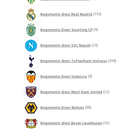
izdelkov
733
Nogometni dresi Real Madrid
733
izdelkov
0
Nogometni Dresi Sporting CP
0
izdelkov
23
Nogometni dresi SSC Napoli
23
izdelkov
256
Nogometni dresi Tottenham Hotspur
256
izdelko
9
Nogometni Dresi Valencia
9
izdelkov
11
Nogometni dresi West Ham United
11
izdelkov
60
Nogometni Dresi Wolves
60
izdelkov
31
Nogometni dresi Bayer Leverkusen
31
izdelkov