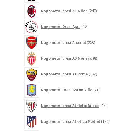
247
Nogometni dresi AC Milan
247
izdelkov
46
Nogometni Dresi Ajax
46
izdelkov
350
Nogometni dresi Arsenal
350
izdelkov
8
Nogometni dresi AS Monaco
8
izdelkov
124
Nogometni dresi As Roma
124
izdelkov
71
Nogometni Dresi Aston Villa
71
izdelkov
24
Nogometni dresi Athletic Bilbao
24
izdelkov
184
Nogometni dresi Atletico Madrid
184
izdelkov