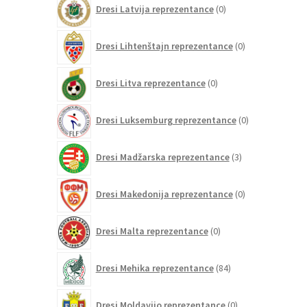
Dresi Latvija reprezentance
0
izdelkov
0
Dresi Lihtenštajn reprezentance
0
izdelkov
0
Dresi Litva reprezentance
0
izdelkov
0
Dresi Luksemburg reprezentance
0
izdelkov
3
Dresi Madžarska reprezentance
3
izdelki
0
Dresi Makedonija reprezentance
0
izdelkov
0
Dresi Malta reprezentance
0
izdelkov
84
Dresi Mehika reprezentance
84
izdelkov
0
Dresi Moldavijo reprezentance
0