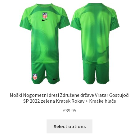
latest
Zaključek nakupa
Moški Nogometni dresi Združene države Vratar Gostujoči
SP 2022 zelena Kratek Rokav + Kratke hlače
€
39.95
Ta
Select options
izdelek
ima