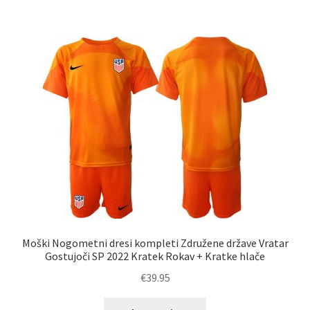
več
različic.
Možnosti
lahko
izberete
na
strani
izdelka
Moški Nogometni dresi kompleti Združene države Vratar
Gostujoči SP 2022 Kratek Rokav + Kratke hlače
€
39.95
Ta