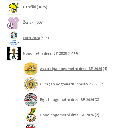
3675
Otroški
3675
izdelkov
607
Ženski
607
izdelkov
578
Euro 2024
578
izdelkov
1288
Nogometni dresi SP 2026
1288
izdelkov
4
Avstralija nogometni dresi SP 2026
4
izdelki
6
Curaçao nogometni dresi SP 2026
6
izdelkov
2
Egipt nogometni dresi SP 2026
2
izdelka
2
Gana nogometni dresi SP 2026
2
izdelka
2