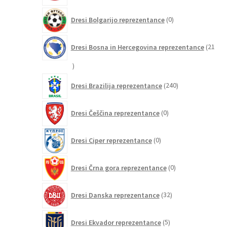
0
Dresi Bolgarijo reprezentance
0
izdelkov
Dresi Bosna in Hercegovina reprezentance
21
21
izdelkov
240
Dresi Brazilija reprezentance
240
izdelkov
0
Dresi Češčina reprezentance
0
izdelkov
0
Dresi Ciper reprezentance
0
izdelkov
0
Dresi Črna gora reprezentance
0
izdelkov
32
Dresi Danska reprezentance
32
izdelkov
5
Dresi Ekvador reprezentance
5
izdelkov