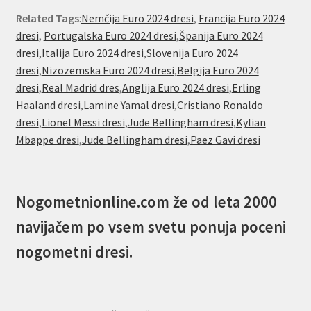
Related Tags
:
Nemčija Euro 2024 dresi
,
Francija Euro 2024
dresi
,
Portugalska Euro 2024 dresi
,
Španija Euro 2024
dresi
,
Italija Euro 2024 dresi
,
Slovenija Euro 2024
dresi
,
Nizozemska Euro 2024 dresi
,
Belgija Euro 2024
dresi
,
Real Madrid dres
,
Anglija Euro 2024 dresi
,
Erling
Haaland dresi
,
Lamine Yamal dresi
,
Cristiano Ronaldo
dresi
,
Lionel Messi dresi
,
Jude Bellingham dresi
,
Kylian
Mbappe dresi
,
Jude Bellingham dresi
,
Paez Gavi dresi
Nogometnionline.com že od leta 2000
navijačem po vsem svetu ponuja poceni
nogometni dresi.