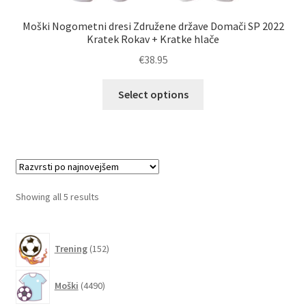
Moški Nogometni dresi Združene države Domači SP 2022
Kratek Rokav + Kratke hlače
€
38.95
Ta
Select options
izdelek
ima
več
različic.
Možnosti
lahko
Sorted
Showing all 5 results
izberete
by
na
latest
152
strani
Trening
152
izdelkov
izdelka
4490
Moški
4490
izdelkov