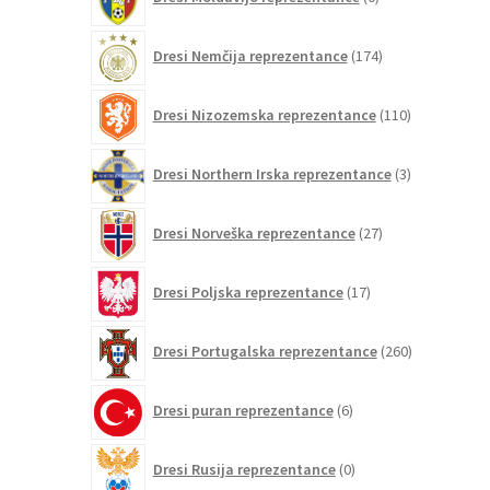
izdelkov
174
Dresi Nemčija reprezentance
174
izdelkov
110
Dresi Nizozemska reprezentance
110
izdelkov
3
Dresi Northern Irska reprezentance
3
izdelki
27
Dresi Norveška reprezentance
27
izdelkov
17
Dresi Poljska reprezentance
17
izdelkov
260
Dresi Portugalska reprezentance
260
izdelkov
6
Dresi puran reprezentance
6
izdelkov
0
Dresi Rusija reprezentance
0
izdelkov