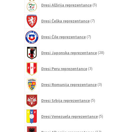
5
Dresi Alžirija reprezentance
5
izdelkov
7
Dresi Češka reprezentance
7
izdelkov
7
Dresi Čile reprezentance
7
izdelkov
28
Dresi Japonska reprezentance
28
izdelkov
3
Dresi Peru reprezentance
3
izdelki
3
Dresi Romunija reprezentance
3
izdelki
5
Dresi Srbija reprezentance
5
izdelkov
5
Dresi Venezuela reprezentance
5
izdelkov
12