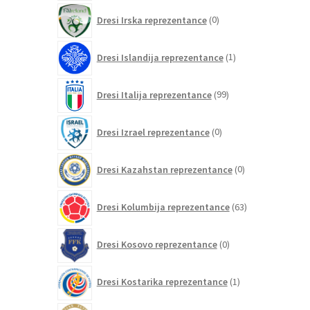
0
Dresi Irska reprezentance
0
izdelkov
1
Dresi Islandija reprezentance
1
izdelek
99
Dresi Italija reprezentance
99
izdelkov
0
Dresi Izrael reprezentance
0
izdelkov
0
Dresi Kazahstan reprezentance
0
izdelkov
63
Dresi Kolumbija reprezentance
63
izdelkov
0
Dresi Kosovo reprezentance
0
izdelkov
1
Dresi Kostarika reprezentance
1
izdelek
0