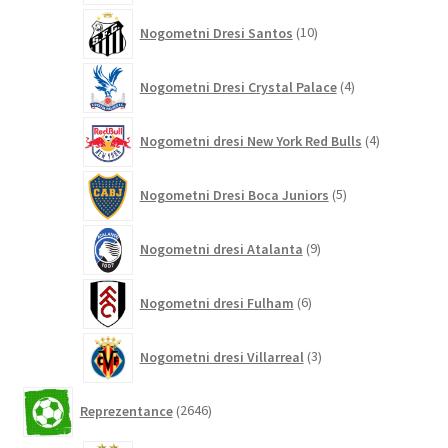
10
Nogometni Dresi Santos
10
izdelkov
4
Nogometni Dresi Crystal Palace
4
izdelki
4
Nogometni dresi New York Red Bulls
4
izdelki
5
Nogometni Dresi Boca Juniors
5
izdelkov
9
Nogometni dresi Atalanta
9
izdelkov
6
Nogometni dresi Fulham
6
izdelkov
3
Nogometni dresi Villarreal
3
izdelki
2646
Reprezentance
2646
izdelkov