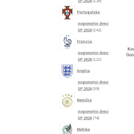
126
SP 2026
126
izdelkov
Portugalska
nogometni dresi
142
SP 2026
142
izdelkov
Francija
Kom
nogometni dresi
Gos
121
SP 2026
121
izdelkov
Anglija
nogometni dresi
59
SP 2026
59
izdelkov
Nemčija
nogometni dresi
74
SP 2026
74
izdelkov
Mehika