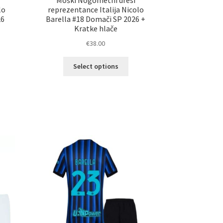
Moški Nogometni dresi
lo
reprezentance Italija Nicolo
26
Barella #18 Domači SP 2026 +
Kratke hlače
€
38.00
Ta
elek
Select options
izdelek
a
ima
č
več
ičic.
različic.
nosti
Možnosti
ko
lahko
erete
izberete
na
ani
strani
elka
izdelka