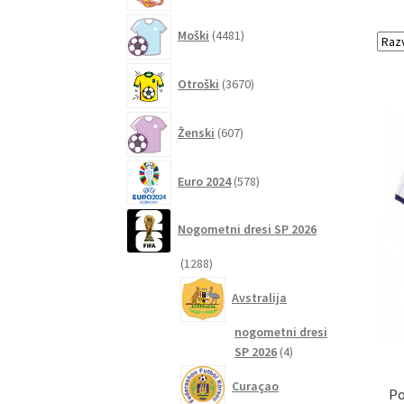
4481
Moški
4481
izdelkov
3670
Otroški
3670
izdelkov
607
Ženski
607
izdelkov
578
Euro 2024
578
izdelkov
Nogometni dresi SP 2026
1288
1288
izdelkov
Avstralija
nogometni dresi
4
SP 2026
4
izdelki
Curaçao
Po