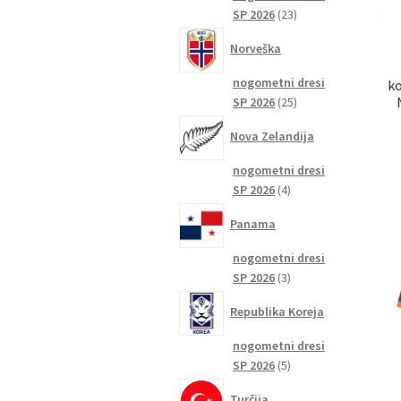
23
SP 2026
23
izdelkov
Norveška
nogometni dresi
ko
25
SP 2026
25
izdelkov
Nova Zelandija
nogometni dresi
4
SP 2026
4
izdelki
Panama
nogometni dresi
3
SP 2026
3
izdelki
Republika Koreja
nogometni dresi
5
SP 2026
5
izdelkov
Turčija