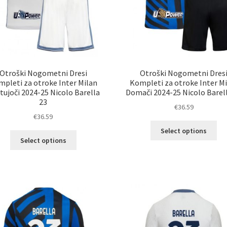
Otroški Nogometni Dresi
Otroški Nogometni Dres
pleti za otroke Inter Milan
Kompleti za otroke Inter M
tujoči 2024-25 Nicolo Barella
Domači 2024-25 Nicolo Barel
23
€
36.59
€
36.59
Ta
Select options
Ta
izd
Select options
izdelek
im
ima
ve
več
razl
različic.
Mož
Možnosti
lah
lahko
izb
izberete
na
na
str