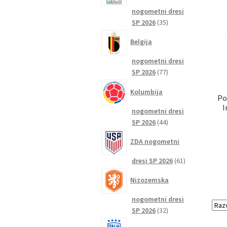
nogometni dresi
35
SP 2026
35
izdelkov
Belgija
nogometni dresi
77
SP 2026
77
izdelkov
Kolumbija
Po
I
nogometni dresi
44
SP 2026
44
izdelkov
ZDA nogometni
61
dresi SP 2026
61
izdelkov
Nizozemska
nogometni dresi
32
SP 2026
32
izdelkov