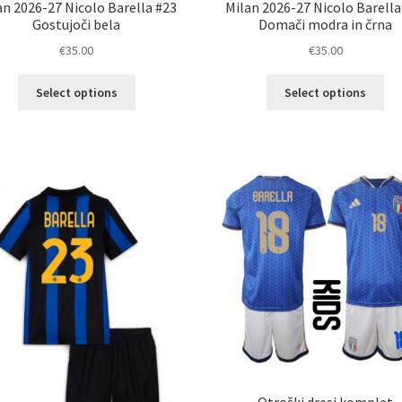
an 2026-27 Nicolo Barella #23
Milan 2026-27 Nicolo Barella
Gostujoči bela
Domači modra in črna
€
35.00
€
35.00
Ta
Ta
Select options
Select options
izdelek
izd
ima
im
več
ve
različic.
razl
Možnosti
Mož
lahko
lah
izberete
izb
na
na
strani
str
izdelka
izd