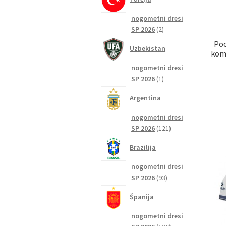
nogometni dresi
2
SP 2026
2
izdelka
Poc
Uzbekistan
komp
nogometni dresi
1
SP 2026
1
izdelek
Argentina
nogometni dresi
121
SP 2026
121
izdelkov
Brazilija
nogometni dresi
93
SP 2026
93
izdelkov
Španija
nogometni dresi