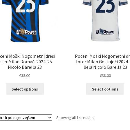
strani
izd
izdelka
ceni Moški Nogometni dresi
Poceni Moški Nogometni dr
nter Milan Domači 2024-25
Inter Milan Gostujoči 2024
Nicolo Barella 23
bela Nicolo Barella 23
€
38.00
€
38.00
Ta
Ta
Select options
Select options
izdelek
izd
ima
im
več
ve
različic.
razl
Sorted
Showing all 14 results
Možnosti
Mož
by
lahko
lah
latest