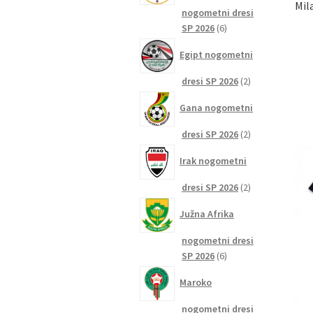
Mil
nogometni dresi
6
SP 2026
6
izdelkov
Egipt nogometni
2
dresi SP 2026
2
izdelka
Gana nogometni
2
dresi SP 2026
2
izdelka
Irak nogometni
2
dresi SP 2026
2
izdelka
Južna Afrika
nogometni dresi
6
SP 2026
6
izdelkov
Maroko
nogometni dresi