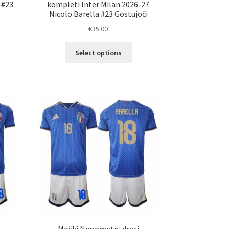
 #23
kompleti Inter Milan 2026-27
Nicolo Barella #23 Gostujoči
€
35.00
Ta
Select options
elek
izdelek
a
ima
č
več
ičic.
različic.
nosti
Možnosti
ko
lahko
erete
izberete
na
ani
strani
elka
izdelka