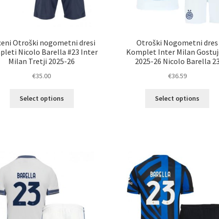
eni Otroški nogometni dresi
Otroški Nogometni dres
leti Nicolo Barella #23 Inter
Komplet Inter Milan Gostuj
Milan Tretji 2025-26
2025-26 Nicolo Barella 2
€
35.00
€
36.59
Ta
Ta
Select options
Select options
izdelek
izd
ima
im
več
ve
različic.
razl
Možnosti
Mož
lahko
lah
izberete
izb
na
na
strani
str
izdelka
izd