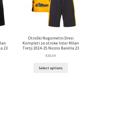
i
Otroški Nogometni Dresi
ilan
Kompleti za otroke Inter Milan
la 23
Tretji 2024-25 Nicolo Barella 23
€
36.59
Ta
Select options
elek
izdelek
a
ima
č
več
ičic.
različic.
nosti
Možnosti
ko
lahko
erete
izberete
na
ani
strani