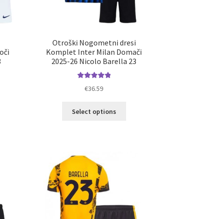
Otroški Nogometni dresi
oči
Komplet Inter Milan Domači
3
2025-26 Nicolo Barella 23
Ocenjeno
€
36.59
5.00
od 5
elek
Ta
Select options
a
izdelek
č
ima
ičic.
več
nosti
različic.
ko
Možnosti
erete
lahko
izberete
ani
na
elka
strani
izdelka