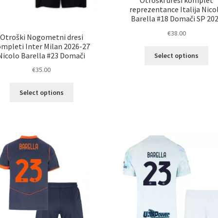
Otroški dresi komplet
reprezentance Italija Nico
Barella #18 Domači SP 20
€
38.00
Otroški Nogometni dresi
mpleti Inter Milan 2026-27
Ta
Nicolo Barella #23 Domači
Select options
izd
€
35.00
im
ve
Ta
Select options
razl
izdelek
Mož
ima
lah
več
izb
različic.
na
Možnosti
str
lahko
izd
izberete
na
strani
izdelka