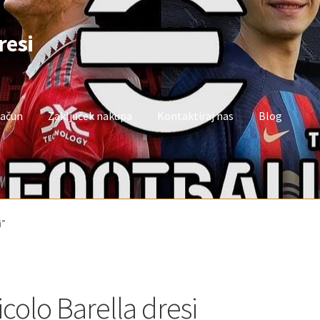
resi
račun
Zaključek nakupa
Kontaktiraj nas
Blog
oj račun
Trgovina
Zaključek nakupa
i”
icolo Barella dresi