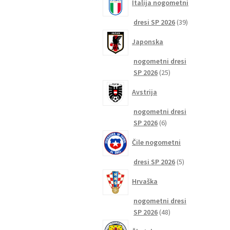
Italija nogometni
39
dresi SP 2026
39
izdelkov
Japonska
nogometni dresi
25
SP 2026
25
izdelkov
Avstrija
nogometni dresi
6
SP 2026
6
izdelkov
Čile nogometni
5
dresi SP 2026
5
izdelkov
Hrvaška
nogometni dresi
48
SP 2026
48
izdelkov