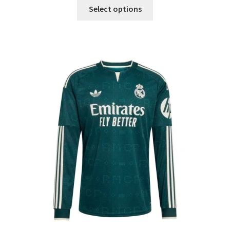
Ta
Select options
izdelek
ima
več
različic.
Možnosti
lahko
izberete
na
strani
izdelka