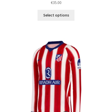
€
35.00
Ta
Select options
izdelek
ima
več
različic.
Možnosti
lahko
izberete
na
strani
izdelka