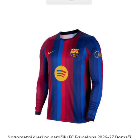
izdelek
ima
več
različic.
Možnosti
lahko
izberete
na
strani
izdelka
Nogometni dresi po naročilu FC Barcelona 2026-27 Domači