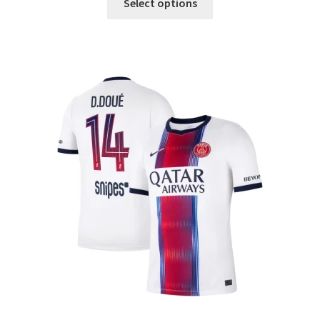
Select options
izdelek
ima
več
različic.
Možnosti
lahko
izberete
na
strani
izdelka