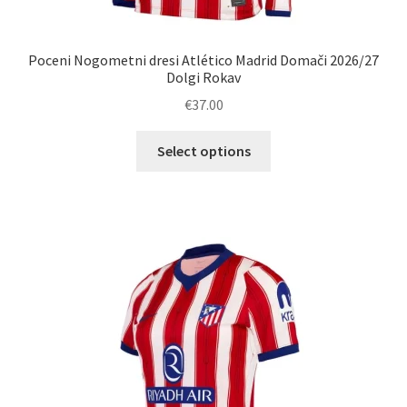
Poceni Nogometni dresi Atlético Madrid Domači 2026/27
Dolgi Rokav
€
37.00
Ta
Select options
izdelek
ima
več
različic.
Možnosti
lahko
izberete
na
strani
izdelka