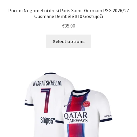
Poceni Nogometni dresi Paris Saint-Germain PSG 2026/27
Ousmane Dembélé #10 Gostujoči
€
35.00
Ta
Select options
izdelek
ima
več
različic.
Možnosti
lahko
izberete
na
strani
izdelka