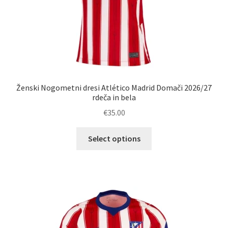
Ženski Nogometni dresi Atlético Madrid Domači 2026/27
rdeča in bela
€
35.00
Ta
Select options
izdelek
ima
več
različic.
Možnosti
lahko
izberete