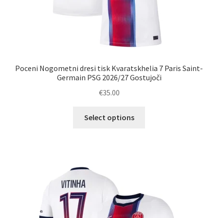
Poceni Nogometni dresi tisk Kvaratskhelia 7 Paris Saint-
Germain PSG 2026/27 Gostujoči
€
35.00
Ta
Select options
izdelek
ima
več
različic.
Možnosti
lahko
izberete
na