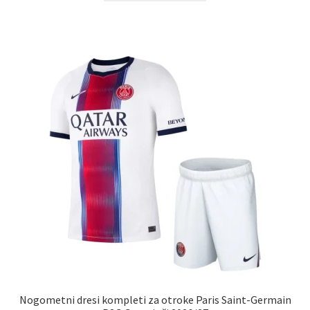
ima
več
različic.
Možnosti
lahko
izberete
na
strani
izdelka
Nogometni dresi kompleti za otroke Paris Saint-Germain