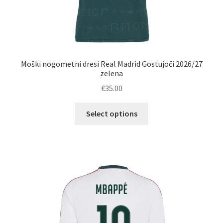
Moški nogometni dresi Real Madrid Gostujoči 2026/27
zelena
€
35.00
Ta
Select options
izdelek
ima
več
različic.
Možnosti
lahko
izberete
na
strani