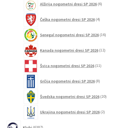
6
Alžirija nogometni dresi SP 2026
6
izdelkov
4
Češka nogometni dresi SP 2026
4
izdelki
16
Senegal nogometni dresi SP 2026
16
izdelkov
12
Kanada nogometni dresi SP 2026
12
izdelkov
11
Švica nogometni dresi SP 2026
11
izdelkov
8
Grčija nogometni dresi SP 2026
8
izdelkov
20
Švedska nogometni dresi SP 2026
20
izdelkov
2
Ukrajina nogometni dresi SP 2026
2
izdelka
6387
Klubi
6387