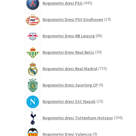
Nogometni dresi PSG
443
izdelkov
19
Nogometni Dresi PSV Eindhoven
19
izdelkov
88
Nogometni Dresi RB Leipzig
88
izdelkov
30
Nogometni Dresi Real Betis
30
izdelkov
733
Nogometni dresi Real Madrid
733
izdelkov
0
Nogometni Dresi Sporting CP
0
izdelkov
23
Nogometni dresi SSC Napoli
23
izdelkov
256
Nogometni dresi Tottenham Hotspur
256
izdelko
9
Nogometni Dresi Valencia
9