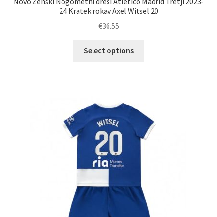
Novo Ženski Nogometni dresi Atletico Madrid Tretji 2023-
24 Kratek rokav Axel Witsel 20
€
36.55
Ta
Select options
izdelek
ima
več
različic.
Možnosti
lahko
izberete
na
strani
izdelka