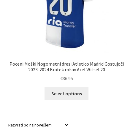
izdelka
Poceni Moški Nogometni dresi Atletico Madrid Gostujoči
2023-2024 Kratek rokav Axel Witsel 20
€
36.95
Ta
Select options
izdelek
ima
več
različic.
Možnosti