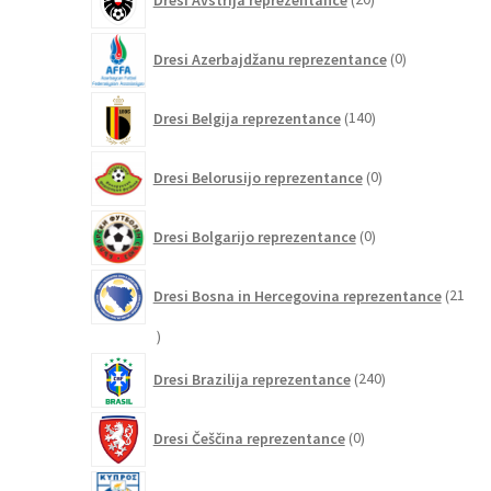
izdelkov
0
Dresi Azerbajdžanu reprezentance
0
izdelkov
140
Dresi Belgija reprezentance
140
izdelkov
0
Dresi Belorusijo reprezentance
0
izdelkov
0
Dresi Bolgarijo reprezentance
0
izdelkov
Dresi Bosna in Hercegovina reprezentance
21
21
izdelkov
240
Dresi Brazilija reprezentance
240
izdelkov
0
Dresi Češčina reprezentance
0
izdelkov
0