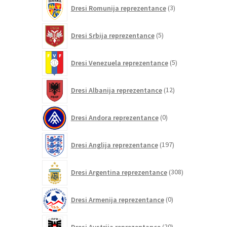
3
Dresi Romunija reprezentance
3
izdelki
5
Dresi Srbija reprezentance
5
izdelkov
5
Dresi Venezuela reprezentance
5
izdelkov
12
Dresi Albanija reprezentance
12
izdelkov
0
Dresi Andora reprezentance
0
izdelkov
197
Dresi Anglija reprezentance
197
izdelkov
308
Dresi Argentina reprezentance
308
izdelkov
0
Dresi Armenija reprezentance
0
izdelkov
20
Dresi Avstrija reprezentance
20