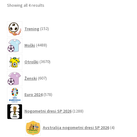
lahko
Sorted
Showing all 4 results
izberete
by
na
latest
152
strani
Trening
152
izdelkov
izdelka
4488
Moški
4488
izdelkov
3670
Otroški
3670
izdelkov
607
Ženski
607
izdelkov
578
Euro 2024
578
izdelkov
1288
Nogometni dresi SP 2026
1288
izdelkov
4
Avstralija nogometni dresi SP 2026
4
izdelki