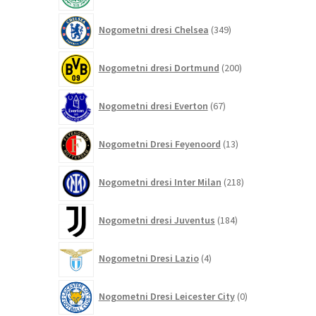
349
Nogometni dresi Chelsea
349
izdelkov
200
Nogometni dresi Dortmund
200
izdelkov
67
Nogometni dresi Everton
67
izdelkov
13
Nogometni Dresi Feyenoord
13
izdelkov
218
Nogometni dresi Inter Milan
218
izdelkov
184
Nogometni dresi Juventus
184
izdelkov
4
Nogometni Dresi Lazio
4
izdelki
0
Nogometni Dresi Leicester City
0
izdelkov