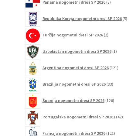
Panama nogometni dresi SP 2026
3
izdelki
5
Republika Koreja nogometni dresi SP 2026
5
izdel
2
Turčija nogometni dresi SP 2026
2
izdelka
1
Uzbekistan nogometni dresi SP 2026
1
izdelek
121
Argentina nogometni dresi SP 2026
121
izdelkov
93
Brazilija nogometni dresi SP 2026
93
izdelkov
126
Španija nogometni dresi SP 2026
126
izdelkov
142
Portugalska nogometni dresi SP 2026
142
izdelko
121
Francija nogometni dresi SP 2026
121
izdelkov