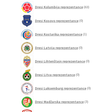
63
Dresi Kolumbija reprezentance
63
izdelkov
0
Dresi Kosovo reprezentance
0
izdelkov
1
Dresi Kostarika reprezentance
1
izdelek
0
Dresi Latvija reprezentance
0
izdelkov
0
Dresi Lihtenštajn reprezentance
0
izdelkov
0
Dresi Litva reprezentance
0
izdelkov
0
Dresi Luksemburg reprezentance
0
izdelkov
3
Dresi Madžarska reprezentance
3
izdelki
0