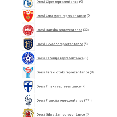
Dresi Ciper reprezentance
0
izdelkov
0
Dresi Črna gora reprezentance
0
izdelkov
32
Dresi Danska reprezentance
32
izdelkov
5
Dresi Ekvador reprezentance
5
izdelkov
0
Dresi Estonija reprezentance
0
izdelkov
0
Dresi Ferski otoki reprezentance
0
izdelkov
2
Dresi Finska reprezentance
2
izdelka
235
Dresi Francija reprezentance
235
izdelkov
0
Dresi Gibraltar reprezentance
0
izdelkov