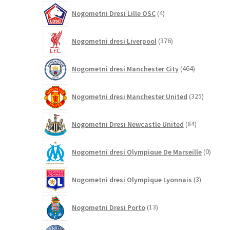
4
Nogometni Dresi Lille OSC
4
izdelki
376
Nogometni dresi Liverpool
376
izdelkov
464
Nogometni dresi Manchester City
464
izdelkov
325
Nogometni dresi Manchester United
325
izdelkov
84
Nogometni Dresi Newcastle United
84
izdelkov
0
Nogometni dresi Olympique De Marseille
0
izdelk
3
Nogometni dresi Olympique Lyonnais
3
izdelki
13
Nogometni Dresi Porto
13
izdelkov
443