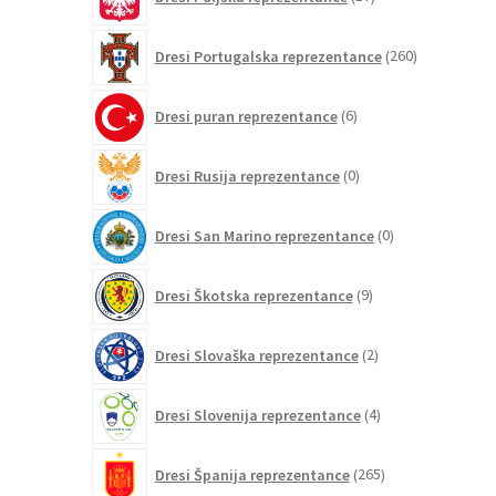
izdelkov
260
Dresi Portugalska reprezentance
260
izdelkov
6
Dresi puran reprezentance
6
izdelkov
0
Dresi Rusija reprezentance
0
izdelkov
0
Dresi San Marino reprezentance
0
izdelkov
9
Dresi Škotska reprezentance
9
izdelkov
2
Dresi Slovaška reprezentance
2
izdelka
4
Dresi Slovenija reprezentance
4
izdelki
265
Dresi Španija reprezentance
265
izdelkov