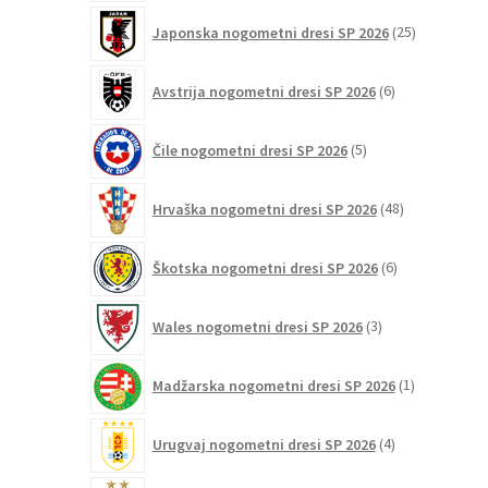
25
Japonska nogometni dresi SP 2026
25
izdelkov
6
Avstrija nogometni dresi SP 2026
6
izdelkov
5
Čile nogometni dresi SP 2026
5
izdelkov
48
Hrvaška nogometni dresi SP 2026
48
izdelkov
6
Škotska nogometni dresi SP 2026
6
izdelkov
3
Wales nogometni dresi SP 2026
3
izdelki
1
Madžarska nogometni dresi SP 2026
1
izdelek
4
Urugvaj nogometni dresi SP 2026
4
izdelki