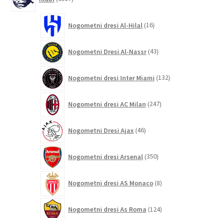
izdelkov
16
Nogometni dresi Al-Hilal
16
izdelkov
43
Nogometni Dresi Al-Nassr
43
izdelkov
132
Nogometni dresi Inter Miami
132
izdelkov
247
Nogometni dresi AC Milan
247
izdelkov
46
Nogometni Dresi Ajax
46
izdelkov
350
Nogometni dresi Arsenal
350
izdelkov
8
Nogometni dresi AS Monaco
8
izdelkov
124
Nogometni dresi As Roma
124
izdelkov