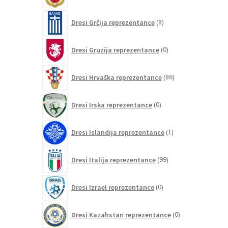
8
Dresi Grčija reprezentance
8
izdelkov
0
Dresi Gruzija reprezentance
0
izdelkov
86
Dresi Hrvaška reprezentance
86
izdelkov
0
Dresi Irska reprezentance
0
izdelkov
1
Dresi Islandija reprezentance
1
izdelek
99
Dresi Italija reprezentance
99
izdelkov
0
Dresi Izrael reprezentance
0
izdelkov
0
Dresi Kazahstan reprezentance
0
izdelkov