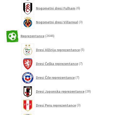
6
Nogometni dresi Fulham
6
izdelkov
3
Nogometni dresi Villarreal
3
izdelki
2646
Reprezentance
2646
izdelkov
5
Dresi Alžirija reprezentance
5
izdelkov
7
Dresi Češka reprezentance
7
izdelkov
7
Dresi Čile reprezentance
7
izdelkov
28
Dresi Japonska reprezentance
28
izdelkov
3
Dresi Peru reprezentance
3
izdelki