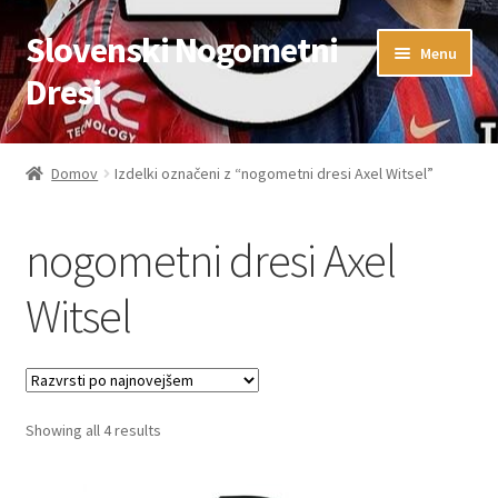
Slovenski Nogometni
Skip
Skip
Menu
to
to
Dresi
navigation
content
Domov
Domov
Izdelki označeni z “nogometni dresi Axel Witsel”
Blog
nogometni dresi Axel
FAQs
Witsel
Kontaktiraj nas
Košarica
Sorted
Showing all 4 results
Moj račun
by
latest
Trgovina