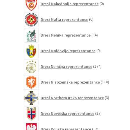
Dresi Makedonija reprezentance
0
izdelkov
0
Dresi Malta reprezentance
0
izdelkov
84
Dresi Mehika reprezentance
84
izdelkov
0
Dresi Moldavijo reprezentance
0
izdelkov
174
Dresi Nemčija reprezentance
174
izdelkov
110
Dresi Nizozemska reprezentance
110
izdelkov
3
Dresi Northern Irska reprezentance
3
izdelki
27
Dresi Norveška reprezentance
27
izdelkov
17
Dresi Poljska reprezentance
17