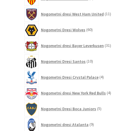
izdelkov
11
Nogometni dresi West Ham United
11
izdelkov
60
Nogometni Dresi Wolves
60
izdelkov
31
Nogometni dresi Bayer Leverkusen
31
izdelkov
10
Nogometni Dresi Santos
10
izdelkov
4
Nogometni Dresi Crystal Palace
4
izdelki
4
Nogometni dresi New York Red Bulls
4
izdelki
5
Nogometni Dresi Boca Juniors
5
izdelkov
9
Nogometni dresi Atalanta
9
izdelkov