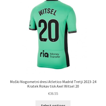
Zaključek nakupa
Moški Nogometni dresi Atletico Madrid Tretji 2023-24
Kratek Rokav tisk Axel Witsel 20
€
36.55
Ta
Select options