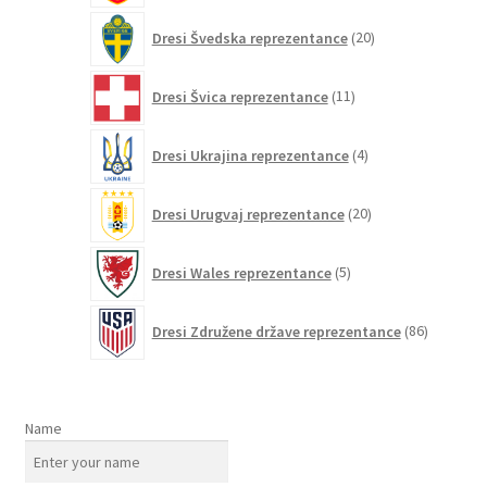
20
Dresi Švedska reprezentance
20
izdelkov
11
Dresi Švica reprezentance
11
izdelkov
4
Dresi Ukrajina reprezentance
4
izdelki
20
Dresi Urugvaj reprezentance
20
izdelkov
5
Dresi Wales reprezentance
5
izdelkov
86
Dresi Združene države reprezentance
86
izdelkov
Name