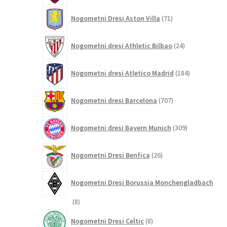
71
Nogometni Dresi Aston Villa
71
izdelkov
24
Nogometni dresi Athletic Bilbao
24
izdelkov
184
Nogometni dresi Atletico Madrid
184
izdelkov
707
Nogometni dresi Barcelona
707
izdelkov
309
Nogometni dresi Bayern Munich
309
izdelkov
26
Nogometni Dresi Benfica
26
izdelkov
Nogometni Dresi Borussia Monchengladbach
8
8
izdelkov
8
Nogometni Dresi Celtic
8
izdelkov