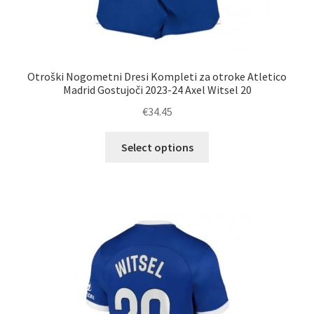
Otroški Nogometni Dresi Kompleti za otroke Atletico
Madrid Gostujoči 2023-24 Axel Witsel 20
€
34.45
Ta
Select options
izdelek
ima
več
različic.
Možnosti
lahko
izberete
na
strani