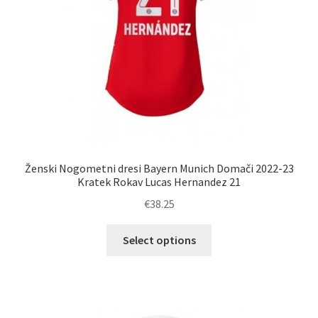
izdelka
Ženski Nogometni dresi Bayern Munich Domači 2022-23
Kratek Rokav Lucas Hernandez 21
€
38.25
Ta
Select options
izdelek
ima
več
različic.