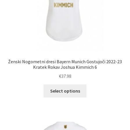
Ženski Nogometni dresi Bayern Munich Gostujoči 2022-23
Kratek Rokav Joshua Kimmich 6
€
37.98
Ta
Select options
izdelek
ima
več
različic.
Možnosti