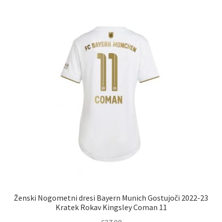
več
različic.
Možnosti
lahko
izberete
na
strani
izdelka
Ženski Nogometni dresi Bayern Munich Gostujoči 2022-23
Kratek Rokav Kingsley Coman 11