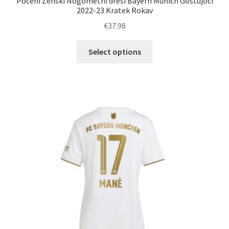
Poceni Ženski Nogometni dresi Bayern Munich Gostujoči
2022-23 Kratek Rokav
€
37.98
Ta
Select options
izdelek
ima
več
različic.
Možnosti
lahko
izberete
na
strani
izdelka