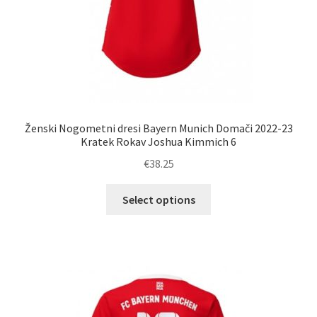
Ženski Nogometni dresi Bayern Munich Domači 2022-23
Kratek Rokav Joshua Kimmich 6
€
38.25
Ta
Select options
izdelek
ima
več
različic.
Možnosti
lahko
izberete