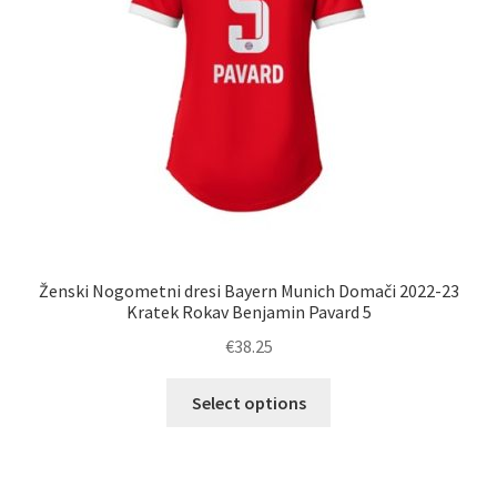
strani
izdelka
Ženski Nogometni dresi Bayern Munich Domači 2022-23
Kratek Rokav Benjamin Pavard 5
€
38.25
Ta
Select options
izdelek
ima
več