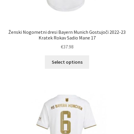
Ženski Nogometni dresi Bayern Munich Gostujoči 2022-23
Kratek Rokav Sadio Mane 17
€
37.98
Ta
Select options
izdelek
ima
več
različic.
Možnosti
lahko
izberete
na
strani
izdelka