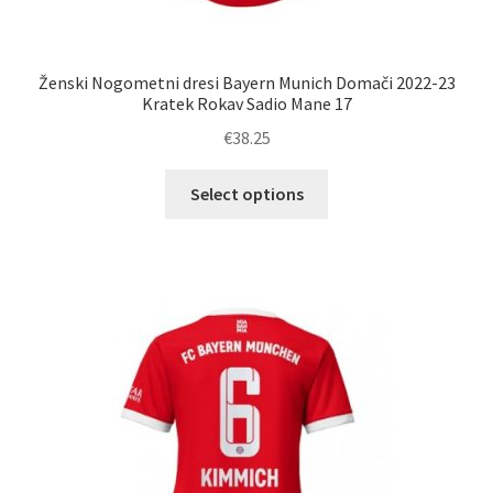
Ženski Nogometni dresi Bayern Munich Domači 2022-23
Kratek Rokav Sadio Mane 17
€
38.25
Ta
Select options
izdelek
ima
več
različic.
Možnosti
lahko
izberete
na
strani
izdelka