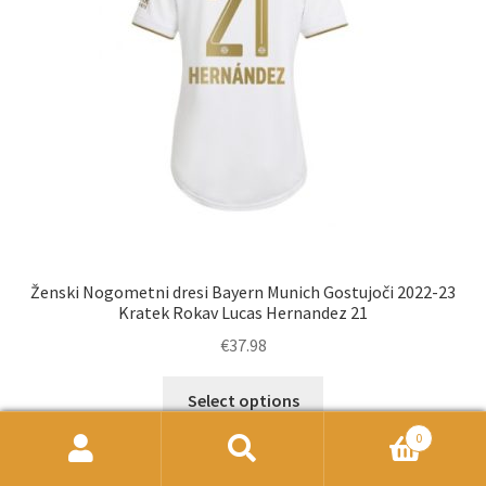
na
strani
izdelka
Ženski Nogometni dresi Bayern Munich Gostujoči 2022-23
Kratek Rokav Lucas Hernandez 21
€
37.98
Ta
Select options
izdelek
0
ima
Išči:
Iskanje
več