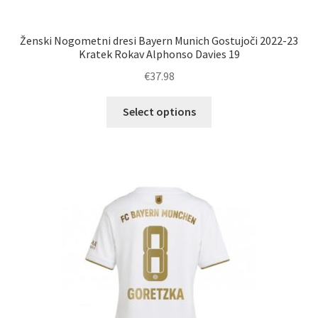
Ženski Nogometni dresi Bayern Munich Gostujoči 2022-23
Kratek Rokav Alphonso Davies 19
€
37.98
Ta
Select options
izdelek
ima
več
različic.
Možnosti
lahko
izberete
na
strani
izdelka