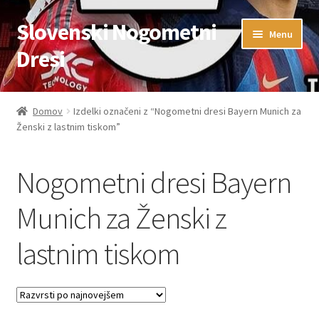
Slovenski Nogometni
Skip
Skip
Menu
to
to
Dresi
navigation
content
Domov
Domov
Izdelki označeni z “Nogometni dresi Bayern Munich za
Ženski z lastnim tiskom”
Blog
FAQs
Nogometni dresi Bayern
Kontaktiraj nas
Munich za Ženski z
lastnim tiskom
Košarica
Moj račun
Trgovina