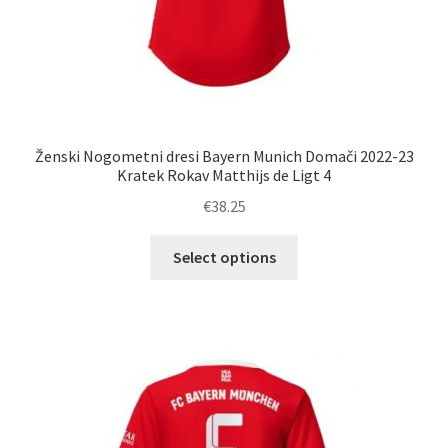
Ženski Nogometni dresi Bayern Munich Domači 2022-23
Kratek Rokav Matthijs de Ligt 4
€
38.25
Ta
Select options
izdelek
ima
več
različic.
Možnosti
lahko
izberete
na