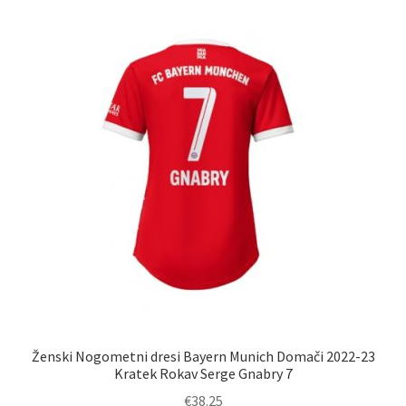
več
različic.
Možnosti
lahko
izberete
na
strani
izdelka
Ženski Nogometni dresi Bayern Munich Domači 2022-23
Kratek Rokav Serge Gnabry 7
€
38.25