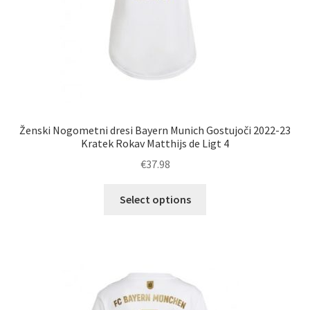
Ženski Nogometni dresi Bayern Munich Gostujoči 2022-23
Kratek Rokav Matthijs de Ligt 4
€
37.98
Ta
Select options
izdelek
ima
več
različic.
Možnosti
lahko