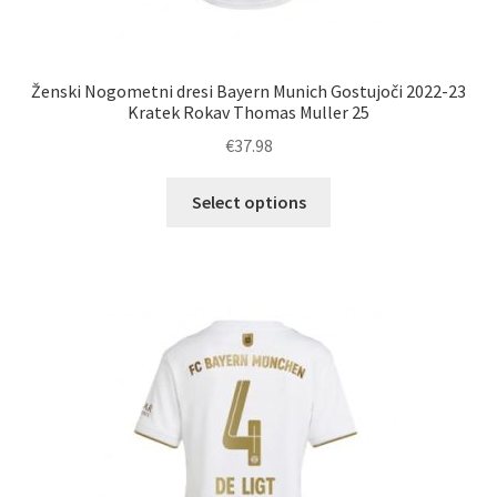
Ženski Nogometni dresi Bayern Munich Gostujoči 2022-23
Kratek Rokav Thomas Muller 25
€
37.98
Ta
Select options
izdelek
ima
več
različic.
Možnosti
lahko
izberete
na
strani
izdelka