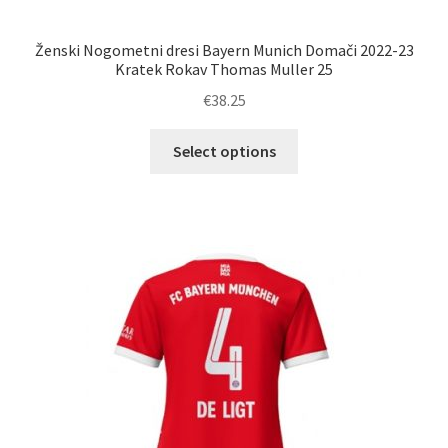
Ženski Nogometni dresi Bayern Munich Domači 2022-23
Kratek Rokav Thomas Muller 25
€
38.25
Ta
Select options
izdelek
ima
več
različic.
Možnosti
lahko
izberete
na
strani
izdelka