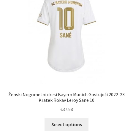
lahko
izberete
na
strani
izdelka
Ženski Nogometni dresi Bayern Munich Gostujoči 2022-23
Kratek Rokav Leroy Sane 10
€
37.98
Ta
Select options
izdelek