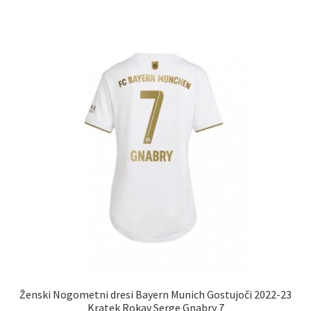
ima
več
različic.
Možnosti
lahko
izberete
na
strani
izdelka
Ženski Nogometni dresi Bayern Munich Gostujoči 2022-23
Kratek Rokav Serge Gnabry 7