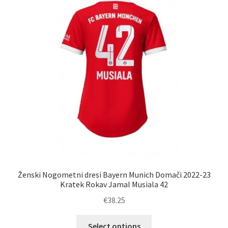
Možnosti
lahko
izberete
na
strani
izdelka
Ženski Nogometni dresi Bayern Munich Domači 2022-23
Kratek Rokav Jamal Musiala 42
€
38.25
Ta
Select options