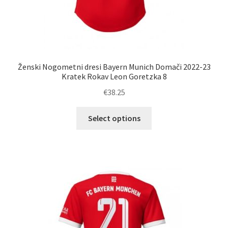
Ženski Nogometni dresi Bayern Munich Domači 2022-23
Kratek Rokav Leon Goretzka 8
€
38.25
Ta
Select options
izdelek
ima
več
različic.
Možnosti
lahko
izberete
na
strani