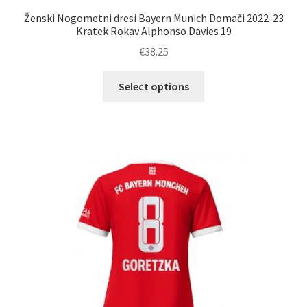
Ženski Nogometni dresi Bayern Munich Domači 2022-23
Kratek Rokav Alphonso Davies 19
€
38.25
Ta
Select options
izdelek
ima
več
različic.
Možnosti
lahko
izberete
na
strani
izdelka