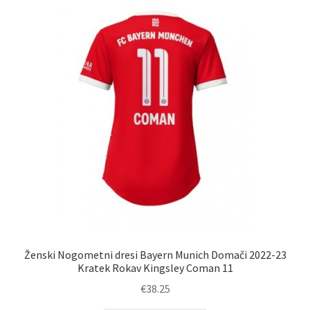
različic.
Možnosti
lahko
izberete
na
strani
izdelka
Ženski Nogometni dresi Bayern Munich Domači 2022-23
Kratek Rokav Kingsley Coman 11
€
38.25