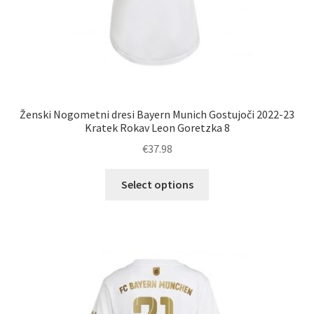
Ženski Nogometni dresi Bayern Munich Gostujoči 2022-23
Kratek Rokav Leon Goretzka 8
€
37.98
Ta
Select options
izdelek
ima
več
različic.
Možnosti
lahko
izberete