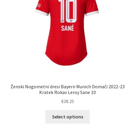
na
strani
izdelka
Ženski Nogometni dresi Bayern Munich Domači 2022-23
Kratek Rokav Leroy Sane 10
€
38.25
Ta
Select options
izdelek
ima