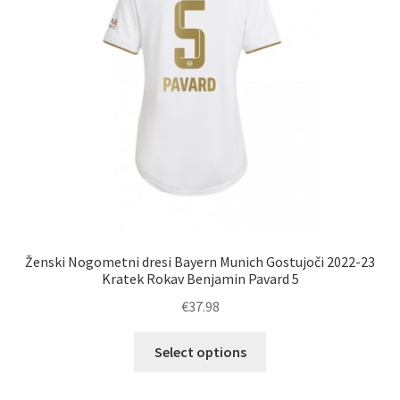
izberete
na
strani
izdelka
Ženski Nogometni dresi Bayern Munich Gostujoči 2022-23
Kratek Rokav Benjamin Pavard 5
€
37.98
Ta
Select options
izdelek
ima