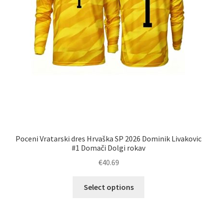
Poceni Vratarski dres Hrvaška SP 2026 Dominik Livakovic
#1 Domači Dolgi rokav
€
40.69
Ta
Select options
izdelek
ima