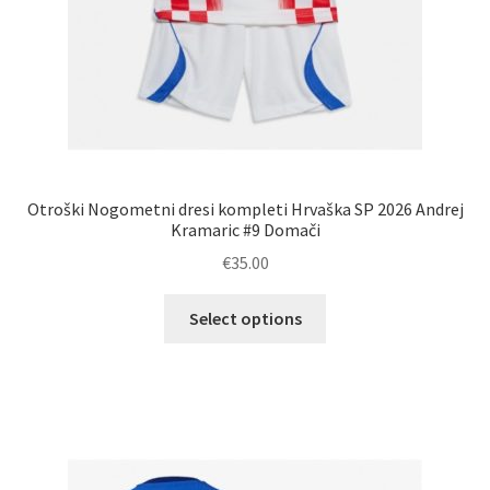
Otroški Nogometni dresi kompleti Hrvaška SP 2026 Andrej
Kramaric #9 Domači
€
35.00
Ta
Select options
izdelek
ima
več
različic.
Možnosti
lahko