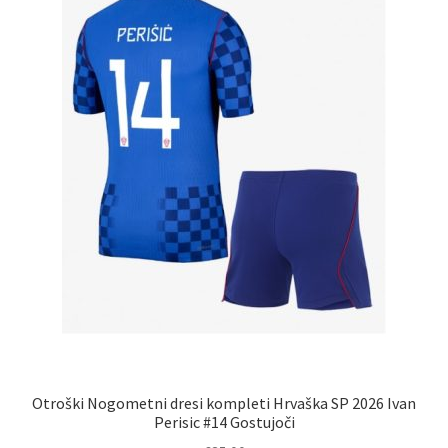
izberete
na
strani
izdelka
Otroški Nogometni dresi kompleti Hrvaška SP 2026 Ivan
Perisic #14 Gostujoči