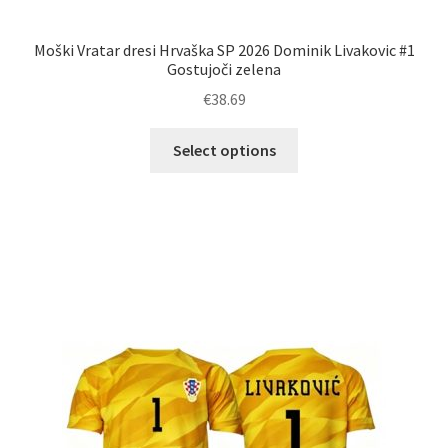
Moški Vratar dresi Hrvaška SP 2026 Dominik Livakovic #1
Gostujoči zelena
€
38.69
Ta
Select options
izdelek
ima
več
različic.
Možnosti
lahko
izberete
na
strani
izdelka