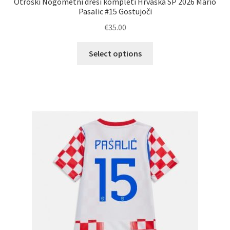
Otroški Nogometni dresi kompleti Hrvaška SP 2026 Mario
Pasalic #15 Gostujoči
€
35.00
Ta
Select options
izdelek
ima
več
različic.
Možnosti
lahko
izberete
na
strani
izdelka