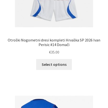
Otroški Nogometni dresi kompleti Hrvaška SP 2026 Ivan
Perisic #14 Domači
€
35.00
Ta
Select options
izdelek
ima
več
različic.
Možnosti
lahko
izberete