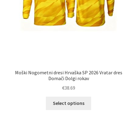
Moški Nogometni dresi Hrvaška SP 2026 Vratar dres
Domači Dolgi rokav
€
38.69
Ta
Select options
izdelek
ima
več
različic.