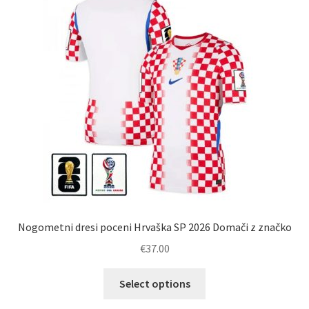
lahko
izberete
na
strani
izdelka
Nogometni dresi poceni Hrvaška SP 2026 Domači z značko
€
37.00
Ta
Select options
izdelek