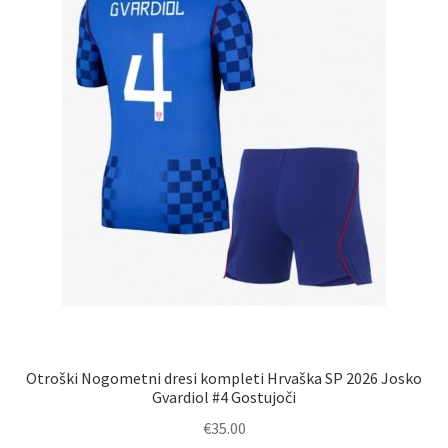
na
strani
izdelka
Otroški Nogometni dresi kompleti Hrvaška SP 2026 Josko
Gvardiol #4 Gostujoči
€
35.00