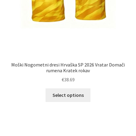
Moški Nogometni dresi Hrvaška SP 2026 Vratar Domači
rumena Kratek rokav
€
38.69
Ta
Select options
izdelek
ima
več
različic.
Možnosti