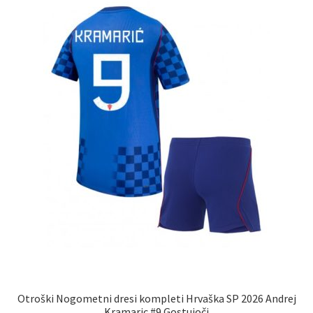
lahko
izberete
na
strani
izdelka
Otroški Nogometni dresi kompleti Hrvaška SP 2026 Andrej
Kramaric #9 Gostujoči