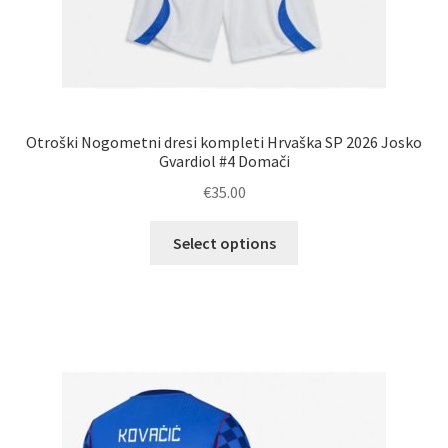
Otroški Nogometni dresi kompleti Hrvaška SP 2026 Josko
Gvardiol #4 Domači
€
35.00
Ta
Select options
izdelek
ima
več
različic.
Možnosti
lahko
izberete
na