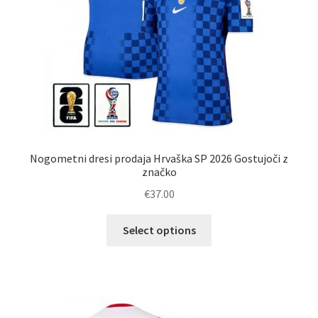
izdelka
Nogometni dresi prodaja Hrvaška SP 2026 Gostujoči z
značko
€
37.00
Ta
Select options
izdelek
ima
več
različic.
Možnosti