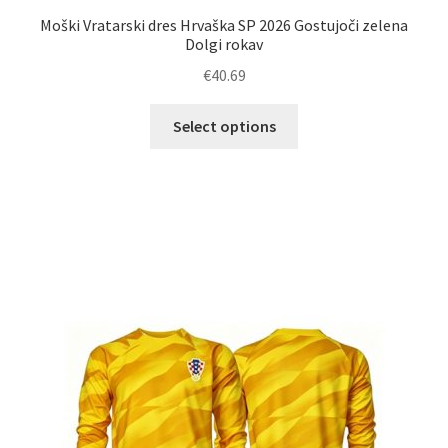
Moški Vratarski dres Hrvaška SP 2026 Gostujoči zelena
Dolgi rokav
€
40.69
Ta
Select options
izdelek
ima
več
različic.
Možnosti
lahko
izberete
na
strani
izdelka