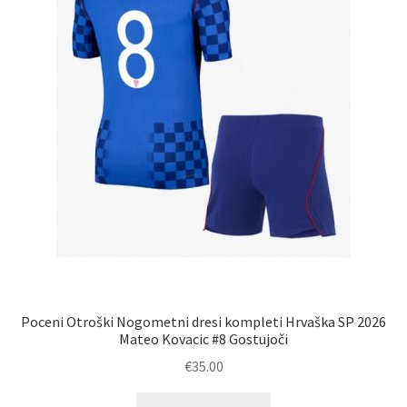
strani
izdelka
Poceni Otroški Nogometni dresi kompleti Hrvaška SP 2026
Mateo Kovacic #8 Gostujoči
€
35.00
Ta