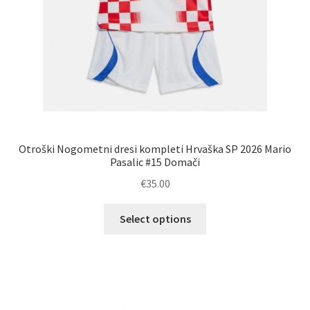
Otroški Nogometni dresi kompleti Hrvaška SP 2026 Mario
Pasalic #15 Domači
€
35.00
Ta
Select options
izdelek
ima
več
različic.
Možnosti