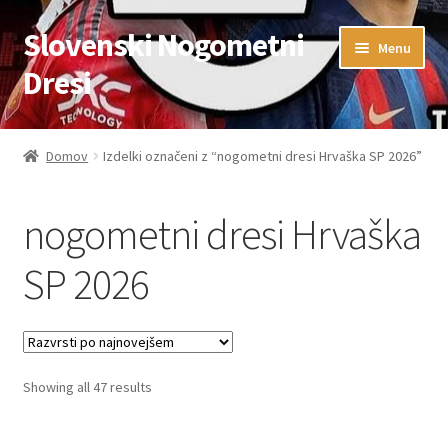
Slovenski Nogometni
Skip
Skip
Menu
to
to
Dresi
navigation
content
Domov
Domov
Izdelki označeni z “nogometni dresi Hrvaška SP 2026”
Blog
nogometni dresi Hrvaška
FAQs
SP 2026
Kontaktiraj nas
Košarica
Sorted
Showing all 47 results
Moj račun
by
latest
Trgovina