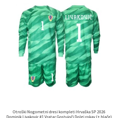
lahko
izberete
na
strani
izdelka
Otroški Nogometni dresi kompleti Hrvaška SP 2026
Dominik Livakovic #1 Vratar Gostujoči Dolgi rokav (+ hlače)