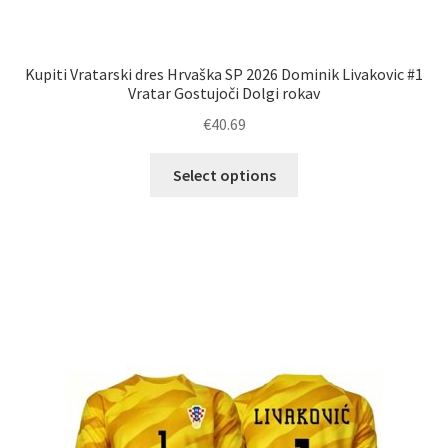
Kupiti Vratarski dres Hrvaška SP 2026 Dominik Livakovic #1
Vratar Gostujoči Dolgi rokav
€
40.69
Ta
Select options
izdelek
ima
več
različic.
Možnosti
lahko
izberete
na
strani
izdelka