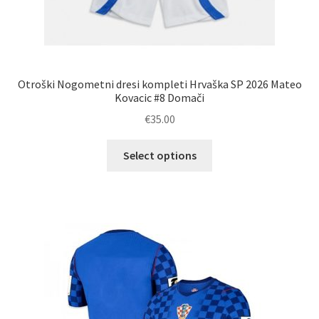
Otroški Nogometni dresi kompleti Hrvaška SP 2026 Mateo
Kovacic #8 Domači
€
35.00
Ta
Select options
izdelek
ima
več
različic.
Možnosti
lahko
izberete
na
strani