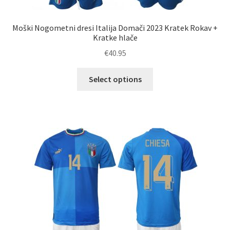
Moški Nogometni dresi Italija Domači 2023 Kratek Rokav +
Kratke hlače
€
40.95
Ta
Select options
izdelek
ima
več
različic.
Možnosti
lahko
izberete
na
strani
izdelka