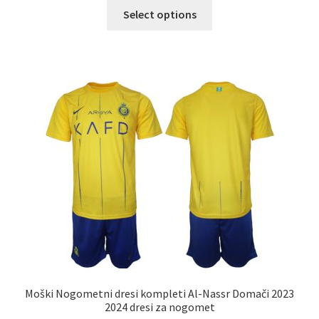
Ta
Select options
izdelek
ima
več
različic.
Možnosti
lahko
izberete
na
strani
izdelka
Moški Nogometni dresi kompleti Al-Nassr Domači 2023
2024 dresi za nogomet