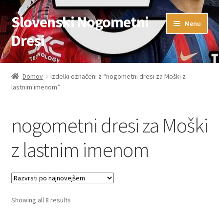
Slovenski Nogometni
Skip
Skip
Menu
to
to
Dresi
navigation
content
Domov
Domov
Izdelki označeni z “nogometni dresi za Moški z
lastnim imenom”
Blog
FAQs
nogometni dresi za Moški
Kontaktiraj nas
z lastnim imenom
Košarica
Moj račun
Sorted
Showing all 8 results
by
Trgovina