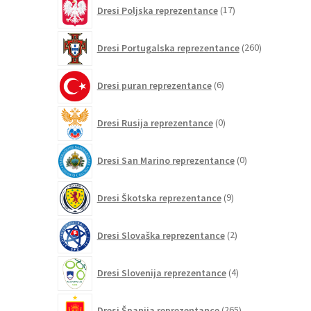
17
Dresi Poljska reprezentance
17
izdelkov
260
Dresi Portugalska reprezentance
260
izdelkov
6
Dresi puran reprezentance
6
izdelkov
0
Dresi Rusija reprezentance
0
izdelkov
0
Dresi San Marino reprezentance
0
izdelkov
9
Dresi Škotska reprezentance
9
izdelkov
2
Dresi Slovaška reprezentance
2
izdelka
4
Dresi Slovenija reprezentance
4
izdelki
265
Dresi Španija reprezentance
265