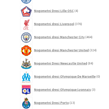
4
Nogometni Dresi Lille OSC
4
izdelki
376
Nogometni dresi Liverpool
376
izdelkov
464
Nogometni dresi Manchester City
464
izdelkov
324
Nogometni dresi Manchester United
324
izdelkov
84
Nogometni Dresi Newcastle United
84
izdelkov
0
Nogometni dresi Olympique De Marseille
0
izdelk
3
Nogometni dresi Olympique Lyonnais
3
izdelki
13
Nogometni Dresi Porto
13
izdelkov