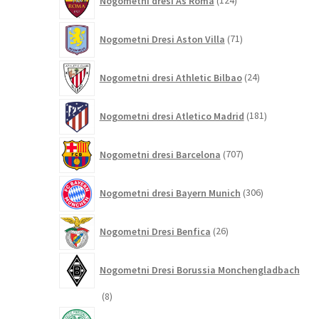
Nogometni dresi As Roma
124
izdelkov
71
Nogometni Dresi Aston Villa
71
izdelkov
24
Nogometni dresi Athletic Bilbao
24
izdelkov
181
Nogometni dresi Atletico Madrid
181
izdelkov
707
Nogometni dresi Barcelona
707
izdelkov
306
Nogometni dresi Bayern Munich
306
izdelkov
26
Nogometni Dresi Benfica
26
izdelkov
Nogometni Dresi Borussia Monchengladbach
8
8
izdelkov
8