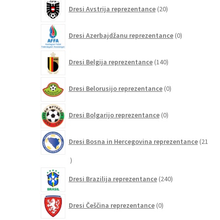
20
Dresi Avstrija reprezentance
20
izdelkov
0
Dresi Azerbajdžanu reprezentance
0
izdelkov
140
Dresi Belgija reprezentance
140
izdelkov
0
Dresi Belorusijo reprezentance
0
izdelkov
0
Dresi Bolgarijo reprezentance
0
izdelkov
Dresi Bosna in Hercegovina reprezentance
21
21
izdelkov
240
Dresi Brazilija reprezentance
240
izdelkov
0
Dresi Češčina reprezentance
0
izdelkov