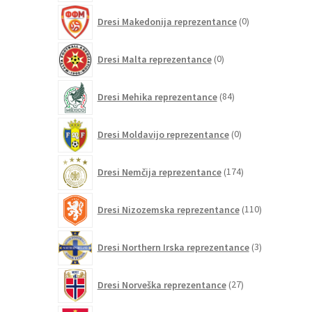
0
Dresi Makedonija reprezentance
0
izdelkov
0
Dresi Malta reprezentance
0
izdelkov
84
Dresi Mehika reprezentance
84
izdelkov
0
Dresi Moldavijo reprezentance
0
izdelkov
174
Dresi Nemčija reprezentance
174
izdelkov
110
Dresi Nizozemska reprezentance
110
izdelkov
3
Dresi Northern Irska reprezentance
3
izdelki
27
Dresi Norveška reprezentance
27
izdelkov