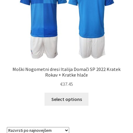
izberete
na
strani
izdelka
Moški Nogometni dresi Italija Domači SP 2022 Kratek
Rokav + Kratke hlače
€
37.45
Ta
Select options
izdelek
ima
več
različic.
Možnosti