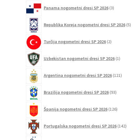
3
Panama nogometni dresi SP 2026
3
izdelki
5
Republika Koreja nogometni dresi SP 2026
5
izdel
2
Turčija nogometni dresi SP 2026
2
izdelka
1
Uzbekistan nogometni dresi SP 2026
1
izdelek
121
Argentina nogometni dresi SP 2026
121
izdelkov
93
Brazilija nogometni dresi SP 2026
93
izdelkov
126
Španija nogometni dresi SP 2026
126
izdelkov
142
Portugalska nogometni dresi SP 2026
142
izdelko
121