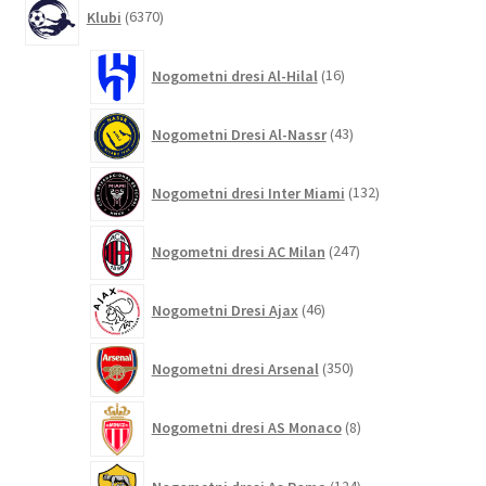
6370
Klubi
6370
izdelkov
16
Nogometni dresi Al-Hilal
16
izdelkov
43
Nogometni Dresi Al-Nassr
43
izdelkov
132
Nogometni dresi Inter Miami
132
izdelkov
247
Nogometni dresi AC Milan
247
izdelkov
46
Nogometni Dresi Ajax
46
izdelkov
350
Nogometni dresi Arsenal
350
izdelkov
8
Nogometni dresi AS Monaco
8
izdelkov
124