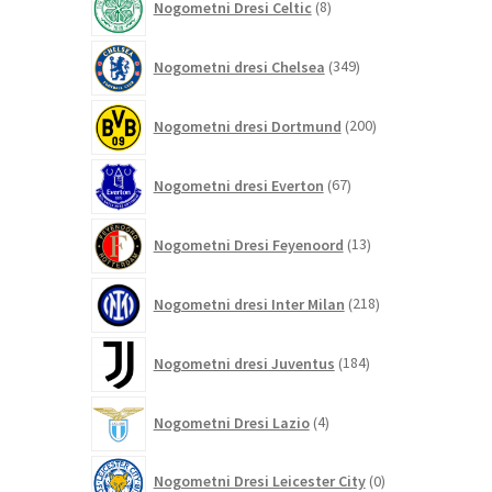
Nogometni Dresi Celtic
8
izdelkov
349
Nogometni dresi Chelsea
349
izdelkov
200
Nogometni dresi Dortmund
200
izdelkov
67
Nogometni dresi Everton
67
izdelkov
13
Nogometni Dresi Feyenoord
13
izdelkov
218
Nogometni dresi Inter Milan
218
izdelkov
184
Nogometni dresi Juventus
184
izdelkov
4
Nogometni Dresi Lazio
4
izdelki
0
Nogometni Dresi Leicester City
0
izdelkov