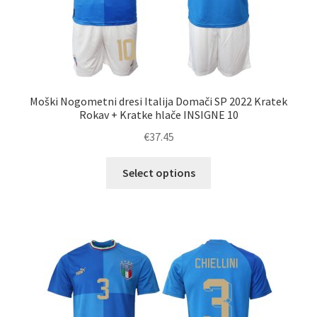
Moški Nogometni dresi Italija Domači SP 2022 Kratek
Rokav + Kratke hlače INSIGNE 10
€
37.45
Ta
Select options
izdelek
ima
več
različic.
Možnosti
lahko
izberete
na