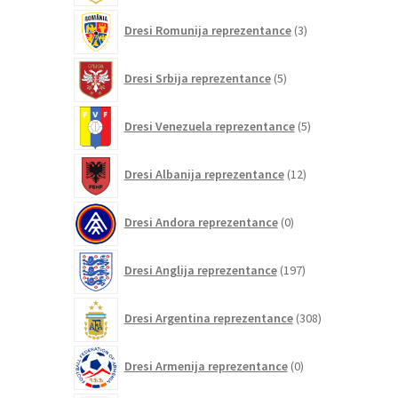
3
Dresi Romunija reprezentance
3
izdelki
5
Dresi Srbija reprezentance
5
izdelkov
5
Dresi Venezuela reprezentance
5
izdelkov
12
Dresi Albanija reprezentance
12
izdelkov
0
Dresi Andora reprezentance
0
izdelkov
197
Dresi Anglija reprezentance
197
izdelkov
308
Dresi Argentina reprezentance
308
izdelkov
0
Dresi Armenija reprezentance
0
izdelkov