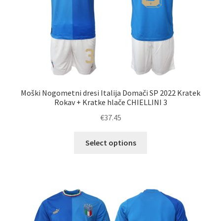
strani
izdelka
Moški Nogometni dresi Italija Domači SP 2022 Kratek
Rokav + Kratke hlače CHIELLINI 3
€
37.45
Ta
Select options
izdelek
ima
več
različic.
Možnosti
lahko