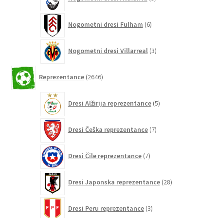
izdelkov
6
Nogometni dresi Fulham
6
izdelkov
3
Nogometni dresi Villarreal
3
izdelki
2646
Reprezentance
2646
izdelkov
5
Dresi Alžirija reprezentance
5
izdelkov
7
Dresi Češka reprezentance
7
izdelkov
7
Dresi Čile reprezentance
7
izdelkov
28
Dresi Japonska reprezentance
28
izdelkov
3
Dresi Peru reprezentance
3
izdelki