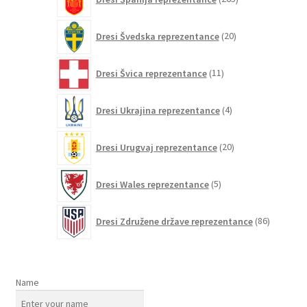
izdelkov
20
Dresi Švedska reprezentance
20
izdelkov
11
Dresi Švica reprezentance
11
izdelkov
4
Dresi Ukrajina reprezentance
4
izdelki
20
Dresi Urugvaj reprezentance
20
izdelkov
5
Dresi Wales reprezentance
5
izdelkov
86
Dresi Združene države reprezentance
86
izdelkov
Name