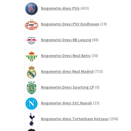
433
Nogometni dresi PSG
433
izdelkov
19
Nogometni Dresi PSV Eindhoven
19
izdelkov
88
Nogometni Dresi RB Leipzig
88
izdelkov
30
Nogometni Dresi Real Betis
30
izdelkov
733
Nogometni dresi Real Madrid
733
izdelkov
0
Nogometni Dresi Sporting CP
0
izdelkov
23
Nogometni dresi SSC Napoli
23
izdelkov
256
Nogometni dresi Tottenham Hotspur
256
izdelko
9