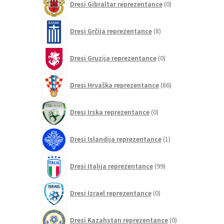
Dresi Gibraltar reprezentance
0
izdelkov
8
Dresi Grčija reprezentance
8
izdelkov
0
Dresi Gruzija reprezentance
0
izdelkov
86
Dresi Hrvaška reprezentance
86
izdelkov
0
Dresi Irska reprezentance
0
izdelkov
1
Dresi Islandija reprezentance
1
izdelek
99
Dresi Italija reprezentance
99
izdelkov
0
Dresi Izrael reprezentance
0
izdelkov
0
Dresi Kazahstan reprezentance
0