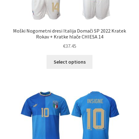
Moški Nogometni dresi Italija Domači SP 2022 Kratek
Rokav + Kratke hlače CHIESA 14
€
37.45
Ta
Select options
izdelek
ima
več
različic.
Možnosti
lahko
izberete
na
strani
izdelka