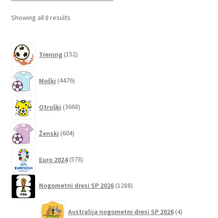
lahko
Sorted
Showing all 8 results
izberete
by
na
latest
152
strani
Trening
152
izdelkov
izdelka
4476
Moški
4476
izdelkov
3668
Otroški
3668
izdelkov
604
Ženski
604
izdelki
578
Euro 2024
578
izdelkov
1288
Nogometni dresi SP 2026
1288
izdelkov
4
Avstralija nogometni dresi SP 2026
4
izdelki