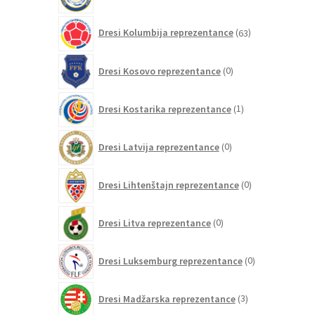
izdelkov
63
Dresi Kolumbija reprezentance
63
izdelkov
0
Dresi Kosovo reprezentance
0
izdelkov
1
Dresi Kostarika reprezentance
1
izdelek
0
Dresi Latvija reprezentance
0
izdelkov
0
Dresi Lihtenštajn reprezentance
0
izdelkov
0
Dresi Litva reprezentance
0
izdelkov
0
Dresi Luksemburg reprezentance
0
izdelkov
3
Dresi Madžarska reprezentance
3
izdelki