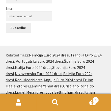
Email
Related Tags
:
Nemčija Euro 2024 dresi
,
Francija Euro 2024
dresi
,
Portugalska Euro 2024 dresi
,
Španija Euro 2024
dresi
,
Italija Euro 2024 dresi
,
Slovenija Euro 2024
dresi
,
Nizozemska Euro 2024 dresi
,
Belgija Euro 2024
dresi
,
Real Madrid dres
,
Anglija Euro 2024 dresi
,
Erling
Haaland dresi
,
Lamine Yamal dresi
,
Cristiano Ronaldo
dresi
,
Lionel Messi dresi
,
Jude Bellingham dresi
,
Kylian
Mbappe dresi
,
Jude Bellingham dresi
,
Paez Gavi dresi
0
Išči:
Iskanje