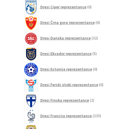
0
Dresi Ciper reprezentance
0
izdelkov
0
Dresi Črna gora reprezentance
0
izdelkov
32
Dresi Danska reprezentance
32
izdelkov
5
Dresi Ekvador reprezentance
5
izdelkov
0
Dresi Estonija reprezentance
0
izdelkov
0
Dresi Ferski otoki reprezentance
0
izdelkov
2
Dresi Finska reprezentance
2
izdelka
235
Dresi Francija reprezentance
235
izdelkov
0