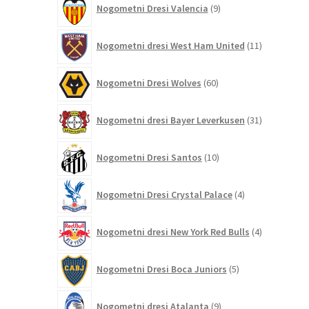
Nogometni Dresi Valencia
9
izdelkov
11
Nogometni dresi West Ham United
11
izdelkov
60
Nogometni Dresi Wolves
60
izdelkov
31
Nogometni dresi Bayer Leverkusen
31
izdelkov
10
Nogometni Dresi Santos
10
izdelkov
4
Nogometni Dresi Crystal Palace
4
izdelki
4
Nogometni dresi New York Red Bulls
4
izdelki
5
Nogometni Dresi Boca Juniors
5
izdelkov
9
Nogometni dresi Atalanta
9