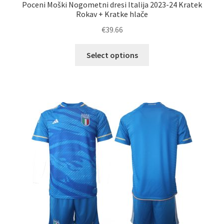
Poceni Moški Nogometni dresi Italija 2023-24 Kratek
Rokav + Kratke hlače
€
39.66
Ta
Select options
izdelek
ima
več
različic.
Možnosti
lahko
izberete
na
strani
izdelka