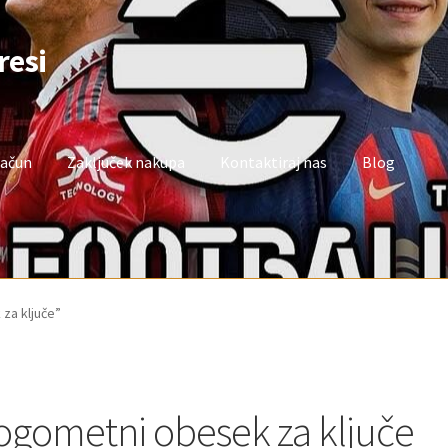
resi
račun
Zaključek nakupa
Kontaktiraj nas
Blog
oj račun
Trgovina
Zaključek nakupa
za ključe”
ogometni obesek za ključe