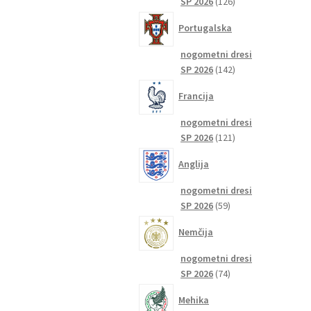
126
SP 2026
126
izdelkov
Portugalska
nogometni dresi
142
SP 2026
142
izdelkov
Francija
nogometni dresi
121
SP 2026
121
izdelkov
Anglija
nogometni dresi
59
SP 2026
59
izdelkov
Nemčija
nogometni dresi
74
SP 2026
74
izdelkov
Mehika