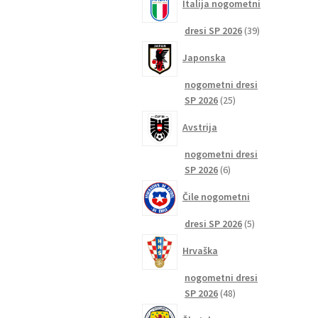
Italija nogometni
39
dresi SP 2026
39
izdelkov
Japonska
nogometni dresi
25
SP 2026
25
izdelkov
Avstrija
nogometni dresi
6
SP 2026
6
izdelkov
Čile nogometni
5
dresi SP 2026
5
izdelkov
Hrvaška
nogometni dresi
48
SP 2026
48
izdelkov