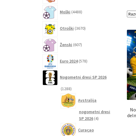
4488
Moški
4488
izdelkov
3670
Otroški
3670
izdelkov
607
Ženski
607
izdelkov
578
Euro 2024
578
izdelkov
Nogometni dresi SP 2026
1288
1288
izdelkov
Avstralija
No
nogometni dresi
deln
4
SP 2026
4
izdelki
Curaçao