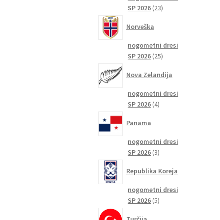
23
SP 2026
23
izdelkov
Norveška
nogometni dresi
25
SP 2026
25
izdelkov
Nova Zelandija
nogometni dresi
4
SP 2026
4
izdelki
Panama
nogometni dresi
3
SP 2026
3
izdelki
Republika Koreja
nogometni dresi
5
SP 2026
5
izdelkov
Turčija