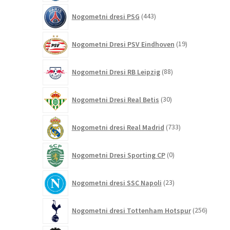
443
Nogometni dresi PSG
443
izdelkov
19
Nogometni Dresi PSV Eindhoven
19
izdelkov
88
Nogometni Dresi RB Leipzig
88
izdelkov
30
Nogometni Dresi Real Betis
30
izdelkov
733
Nogometni dresi Real Madrid
733
izdelkov
0
Nogometni Dresi Sporting CP
0
izdelkov
23
Nogometni dresi SSC Napoli
23
izdelkov
256
Nogometni dresi Tottenham Hotspur
256
izdelko