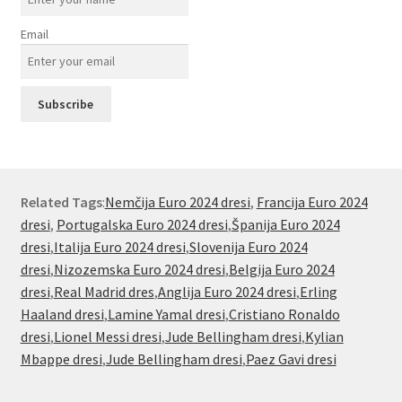
Email
Related Tags
:
Nemčija Euro 2024 dresi
,
Francija Euro 2024
dresi
,
Portugalska Euro 2024 dresi
,
Španija Euro 2024
dresi
,
Italija Euro 2024 dresi
,
Slovenija Euro 2024
dresi
,
Nizozemska Euro 2024 dresi
,
Belgija Euro 2024
dresi
,
Real Madrid dres
,
Anglija Euro 2024 dresi
,
Erling
Haaland dresi
,
Lamine Yamal dresi
,
Cristiano Ronaldo
dresi
,
Lionel Messi dresi
,
Jude Bellingham dresi
,
Kylian
Mbappe dresi
,
Jude Bellingham dresi
,
Paez Gavi dresi