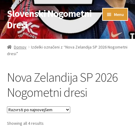
Slovenski Nogometni
Skip
Skip
Menu
to
to
Dresi
navigation
content
Domov
Domov
Izdelki označeni z “Nova Zelandija SP 2026 Nogometni
dresi”
Blog
FAQs
Nova Zelandija SP 2026
Kontaktiraj nas
Nogometni dresi
Košarica
Moj račun
Sorted
Showing all 4 results
by
Trgovina