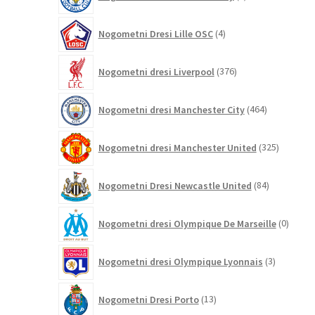
izdelkov
4
Nogometni Dresi Lille OSC
4
izdelki
376
Nogometni dresi Liverpool
376
izdelkov
464
Nogometni dresi Manchester City
464
izdelkov
325
Nogometni dresi Manchester United
325
izdelkov
84
Nogometni Dresi Newcastle United
84
izdelkov
0
Nogometni dresi Olympique De Marseille
0
izdelk
3
Nogometni dresi Olympique Lyonnais
3
izdelki
13
Nogometni Dresi Porto
13
izdelkov