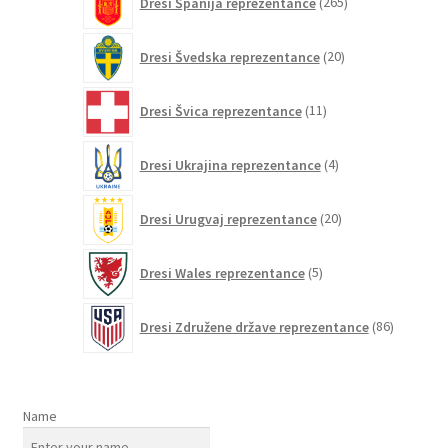
Dresi Španija reprezentance
265
izdelkov
20
Dresi Švedska reprezentance
20
izdelkov
11
Dresi Švica reprezentance
11
izdelkov
4
Dresi Ukrajina reprezentance
4
izdelki
20
Dresi Urugvaj reprezentance
20
izdelkov
5
Dresi Wales reprezentance
5
izdelkov
86
Dresi Združene države reprezentance
86
izdelkov
Name