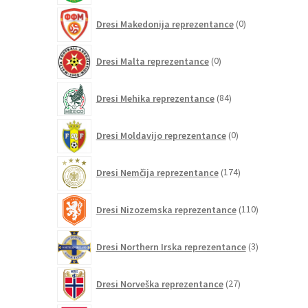
0
Dresi Makedonija reprezentance
0
izdelkov
0
Dresi Malta reprezentance
0
izdelkov
84
Dresi Mehika reprezentance
84
izdelkov
0
Dresi Moldavijo reprezentance
0
izdelkov
174
Dresi Nemčija reprezentance
174
izdelkov
110
Dresi Nizozemska reprezentance
110
izdelkov
3
Dresi Northern Irska reprezentance
3
izdelki
27
Dresi Norveška reprezentance
27
izdelkov