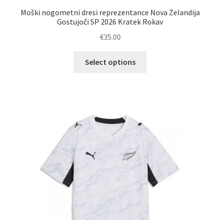
Moški nogometni dresi reprezentance Nova Zelandija
Gostujoči SP 2026 Kratek Rokav
€
35.00
Ta
Select options
izdelek
ima
več
različic.
Možnosti
lahko
izberete
na
strani
izdelka