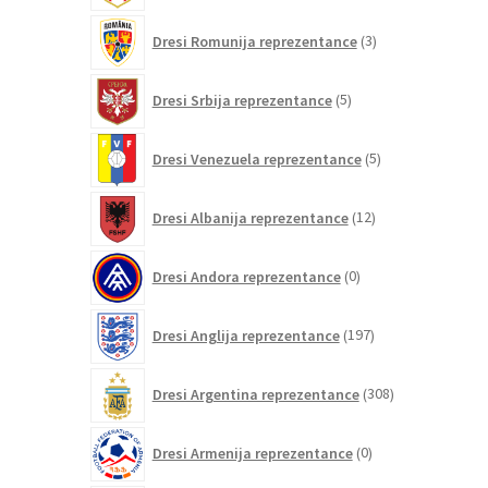
3
Dresi Romunija reprezentance
3
izdelki
5
Dresi Srbija reprezentance
5
izdelkov
5
Dresi Venezuela reprezentance
5
izdelkov
12
Dresi Albanija reprezentance
12
izdelkov
0
Dresi Andora reprezentance
0
izdelkov
197
Dresi Anglija reprezentance
197
izdelkov
308
Dresi Argentina reprezentance
308
izdelkov
0
Dresi Armenija reprezentance
0
izdelkov