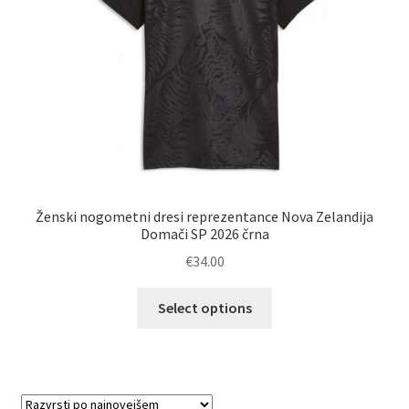
izdelka
Ženski nogometni dresi reprezentance Nova Zelandija
Domači SP 2026 črna
€
34.00
Ta
Select options
izdelek
ima
več
različic.