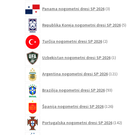
3
Panama nogometni dresi SP 2026
3
izdelki
5
Republika Koreja nogometni dresi SP 2026
5
izdel
2
Turčija nogometni dresi SP 2026
2
izdelka
1
Uzbekistan nogometni dresi SP 2026
1
izdelek
121
Argentina nogometni dresi SP 2026
121
izdelkov
93
Brazilija nogometni dresi SP 2026
93
izdelkov
126
Španija nogometni dresi SP 2026
126
izdelkov
142
Portugalska nogometni dresi SP 2026
142
izdelko
121