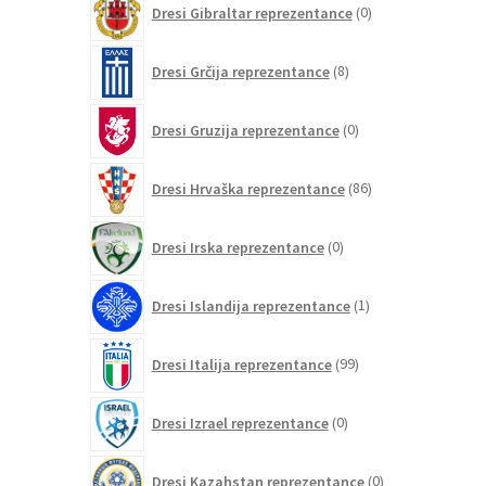
Dresi Gibraltar reprezentance
0
izdelkov
8
Dresi Grčija reprezentance
8
izdelkov
0
Dresi Gruzija reprezentance
0
izdelkov
86
Dresi Hrvaška reprezentance
86
izdelkov
0
Dresi Irska reprezentance
0
izdelkov
1
Dresi Islandija reprezentance
1
izdelek
99
Dresi Italija reprezentance
99
izdelkov
0
Dresi Izrael reprezentance
0
izdelkov
0
Dresi Kazahstan reprezentance
0