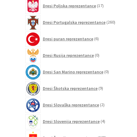
17
Dresi Poljska reprezentance
17
izdelkov
260
Dresi Portugalska reprezentance
260
izdelkov
6
Dresi puran reprezentance
6
izdelkov
0
Dresi Rusija reprezentance
0
izdelkov
0
Dresi San Marino reprezentance
0
izdelkov
9
Dresi Škotska reprezentance
9
izdelkov
2
Dresi Slovaška reprezentance
2
izdelka
4
Dresi Slovenija reprezentance
4
izdelki
265