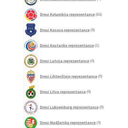
izdelkov
63
Dresi Kolumbija reprezentance
63
izdelkov
0
Dresi Kosovo reprezentance
0
izdelkov
1
Dresi Kostarika reprezentance
1
izdelek
0
Dresi Latvija reprezentance
0
izdelkov
0
Dresi Lihtenštajn reprezentance
0
izdelkov
0
Dresi Litva reprezentance
0
izdelkov
0
Dresi Luksemburg reprezentance
0
izdelkov
3
Dresi Madžarska reprezentance
3
izdelki