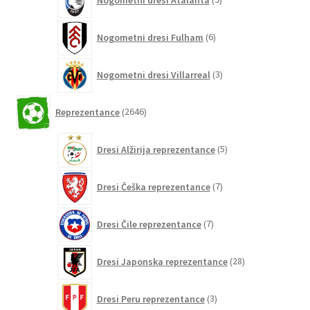
izdelkov
6
Nogometni dresi Fulham
6
izdelkov
3
Nogometni dresi Villarreal
3
izdelki
2646
Reprezentance
2646
izdelkov
5
Dresi Alžirija reprezentance
5
izdelkov
7
Dresi Češka reprezentance
7
izdelkov
7
Dresi Čile reprezentance
7
izdelkov
28
Dresi Japonska reprezentance
28
izdelkov
3
Dresi Peru reprezentance
3
izdelki