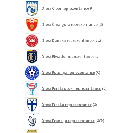
0
Dresi Ciper reprezentance
0
izdelkov
0
Dresi Črna gora reprezentance
0
izdelkov
32
Dresi Danska reprezentance
32
izdelkov
5
Dresi Ekvador reprezentance
5
izdelkov
0
Dresi Estonija reprezentance
0
izdelkov
0
Dresi Ferski otoki reprezentance
0
izdelkov
2
Dresi Finska reprezentance
2
izdelka
235
Dresi Francija reprezentance
235
izdelkov
0