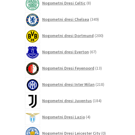
Nogometni Dresi Celtic
8
izdelkov
349
Nogometni dresi Chelsea
349
izdelkov
200
Nogometni dresi Dortmund
200
izdelkov
67
Nogometni dresi Everton
67
izdelkov
13
Nogometni Dresi Feyenoord
13
izdelkov
218
Nogometni dresi Inter Milan
218
izdelkov
184
Nogometni dresi Juventus
184
izdelkov
4
Nogometni Dresi Lazio
4
izdelki
0
Nogometni Dresi Leicester City
0