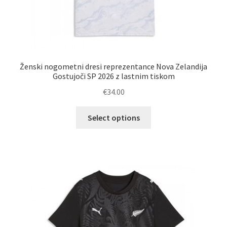
Ženski nogometni dresi reprezentance Nova Zelandija
Gostujoči SP 2026 z lastnim tiskom
€
34.00
Ta
Select options
izdelek
ima
več
različic.
Možnosti
lahko
izberete
na
strani