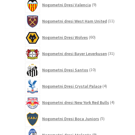
9
Nogometni Dresi Valencia
9
izdelkov
11
Nogometni dresi West Ham United
11
izdelkov
60
Nogometni Dresi Wolves
60
izdelkov
31
Nogometni dresi Bayer Leverkusen
31
izdelkov
10
Nogometni Dresi Santos
10
izdelkov
4
Nogometni Dresi Crystal Palace
4
izdelki
4
Nogometni dresi New York Red Bulls
4
izdelki
5
Nogometni Dresi Boca Juniors
5
izdelkov
9
Nogometni dresi Atalanta
9