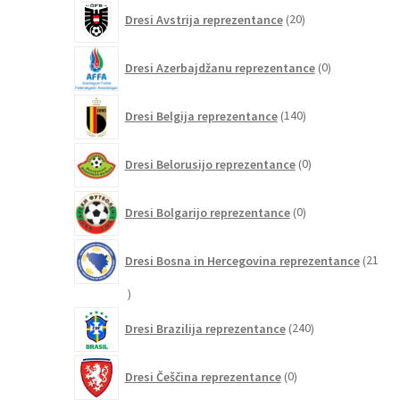
20
Dresi Avstrija reprezentance
20
izdelkov
0
Dresi Azerbajdžanu reprezentance
0
izdelkov
140
Dresi Belgija reprezentance
140
izdelkov
0
Dresi Belorusijo reprezentance
0
izdelkov
0
Dresi Bolgarijo reprezentance
0
izdelkov
Dresi Bosna in Hercegovina reprezentance
21
21
izdelkov
240
Dresi Brazilija reprezentance
240
izdelkov
0
Dresi Češčina reprezentance
0
izdelkov