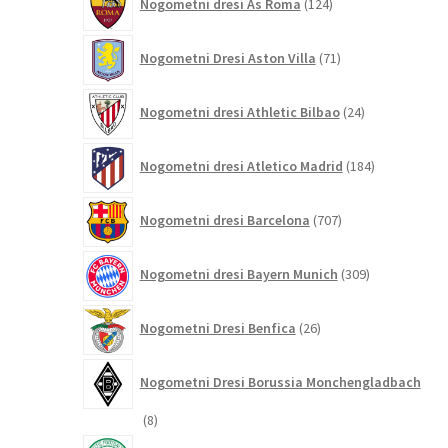
Nogometni dresi As Roma
124
izdelkov
71
Nogometni Dresi Aston Villa
71
izdelkov
24
Nogometni dresi Athletic Bilbao
24
izdelkov
184
Nogometni dresi Atletico Madrid
184
izdelkov
707
Nogometni dresi Barcelona
707
izdelkov
309
Nogometni dresi Bayern Munich
309
izdelkov
26
Nogometni Dresi Benfica
26
izdelkov
Nogometni Dresi Borussia Monchengladbach
8
8
izdelkov
8