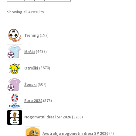
Možnosti
lahko
Sorted
Showing all 4 results
izberete
by
na
latest
152
strani
Trening
152
izdelkov
izdelka
4488
Moški
4488
izdelkov
3670
Otroški
3670
izdelkov
607
Ženski
607
izdelkov
578
Euro 2024
578
izdelkov
1288
Nogometni dresi SP 2026
1288
izdelkov
4
Avstralija nogometni dresi SP 2026
4
izdelki