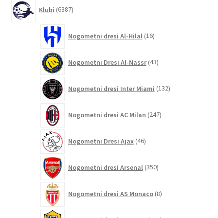
6387
Klubi
6387
izdelkov
16
Nogometni dresi Al-Hilal
16
izdelkov
43
Nogometni Dresi Al-Nassr
43
izdelkov
132
Nogometni dresi Inter Miami
132
izdelkov
247
Nogometni dresi AC Milan
247
izdelkov
46
Nogometni Dresi Ajax
46
izdelkov
350
Nogometni dresi Arsenal
350
izdelkov
8
Nogometni dresi AS Monaco
8
izdelkov
124