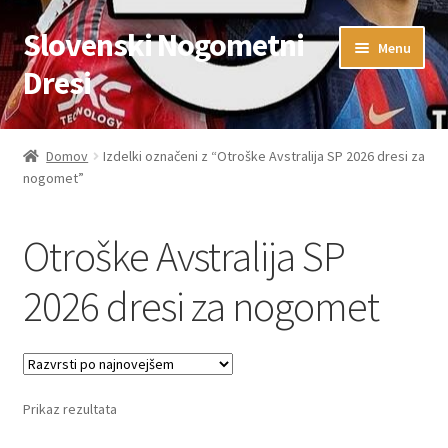
Slovenski Nogometni
Skip
Skip
Menu
to
to
Dresi
navigation
content
Domov
Domov
Izdelki označeni z “Otroške Avstralija SP 2026 dresi za
nogomet”
Blog
FAQs
Otroške Avstralija SP
Kontaktiraj nas
2026 dresi za nogomet
Košarica
Moj račun
Prikaz rezultata
Trgovina