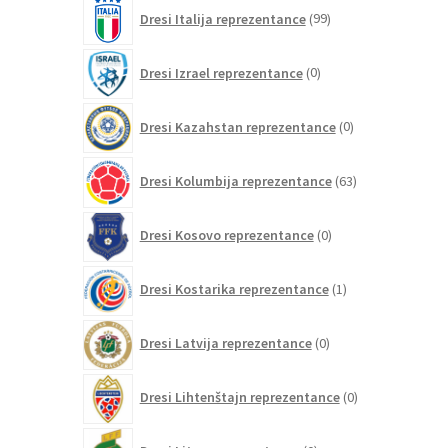
99
Dresi Italija reprezentance
99
izdelkov
0
Dresi Izrael reprezentance
0
izdelkov
0
Dresi Kazahstan reprezentance
0
izdelkov
63
Dresi Kolumbija reprezentance
63
izdelkov
0
Dresi Kosovo reprezentance
0
izdelkov
1
Dresi Kostarika reprezentance
1
izdelek
0
Dresi Latvija reprezentance
0
izdelkov
0
Dresi Lihtenštajn reprezentance
0
izdelkov
0