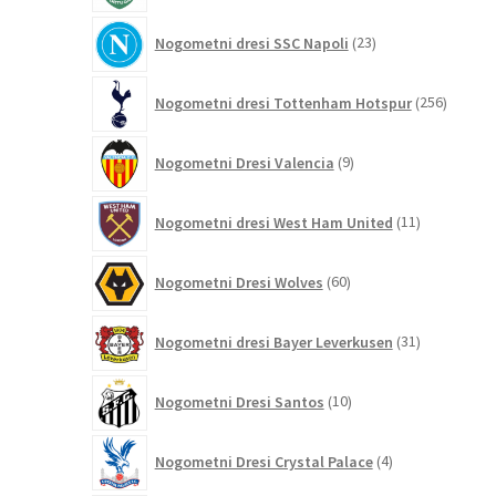
23
Nogometni dresi SSC Napoli
23
izdelkov
256
Nogometni dresi Tottenham Hotspur
256
izdelko
9
Nogometni Dresi Valencia
9
izdelkov
11
Nogometni dresi West Ham United
11
izdelkov
60
Nogometni Dresi Wolves
60
izdelkov
31
Nogometni dresi Bayer Leverkusen
31
izdelkov
10
Nogometni Dresi Santos
10
izdelkov
4
Nogometni Dresi Crystal Palace
4
izdelki