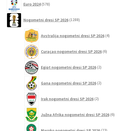
578
Euro 2024
578
izdelkov
1288
Nogometni dresi SP 2026
1288
izdelkov
4
Avstralija nogometni dresi SP 2026
4
izdelki
6
Curaçao nogometni dresi SP 2026
6
izdelkov
2
Egipt nogometni dresi SP 2026
2
izdelka
2
Gana nogometni dresi SP 2026
2
izdelka
2
Irak nogometni dresi SP 2026
2
izdelka
6
Južna Afrika nogometni dresi SP 2026
6
izdelkov
23
Maroko nogometni dresi SP 2026
23