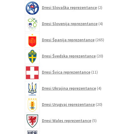
2
Dresi Slovaška reprezentance
2
izdelka
4
Dresi Slovenija reprezentance
4
izdelki
265
Dresi Španija reprezentance
265
izdelkov
20
Dresi Švedska reprezentance
20
izdelkov
11
Dresi Švica reprezentance
11
izdelkov
4
Dresi Ukrajina reprezentance
4
izdelki
20
Dresi Urugvaj reprezentance
20
izdelkov
5
Dresi Wales reprezentance
5
izdelkov
86