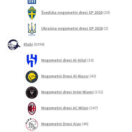
20
Švedska nogometni dresi SP 2026
20
izdelkov
2
Ukrajina nogometni dresi SP 2026
2
izdelka
6394
Klubi
6394
izdelkov
16
Nogometni dresi Al-Hilal
16
izdelkov
43
Nogometni Dresi Al-Nassr
43
izdelkov
132
Nogometni dresi Inter Miami
132
izdelkov
247
Nogometni dresi AC Milan
247
izdelkov
46
Nogometni Dresi Ajax
46
izdelkov