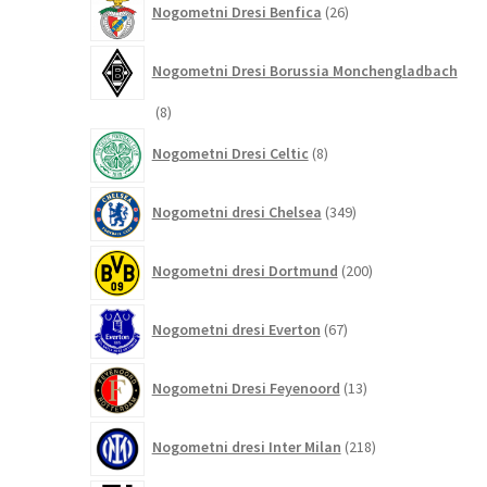
Nogometni Dresi Benfica
26
izdelkov
Nogometni Dresi Borussia Monchengladbach
8
8
izdelkov
8
Nogometni Dresi Celtic
8
izdelkov
349
Nogometni dresi Chelsea
349
izdelkov
200
Nogometni dresi Dortmund
200
izdelkov
67
Nogometni dresi Everton
67
izdelkov
13
Nogometni Dresi Feyenoord
13
izdelkov
218
Nogometni dresi Inter Milan
218
izdelkov