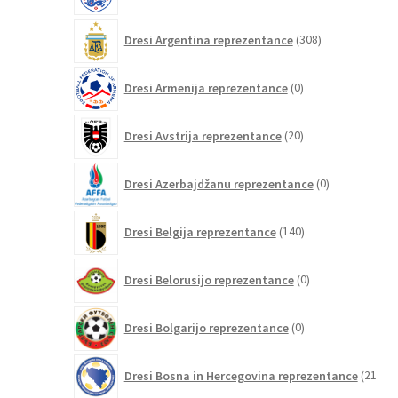
308
Dresi Argentina reprezentance
308
izdelkov
0
Dresi Armenija reprezentance
0
izdelkov
20
Dresi Avstrija reprezentance
20
izdelkov
0
Dresi Azerbajdžanu reprezentance
0
izdelkov
140
Dresi Belgija reprezentance
140
izdelkov
0
Dresi Belorusijo reprezentance
0
izdelkov
0
Dresi Bolgarijo reprezentance
0
izdelkov
Dresi Bosna in Hercegovina reprezentance
21