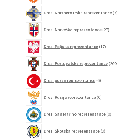
3
Dresi Northern Irska reprezentance
3
izdelki
27
Dresi Norveška reprezentance
27
izdelkov
17
Dresi Poljska reprezentance
17
izdelkov
260
Dresi Portugalska reprezentance
260
izdelkov
6
Dresi puran reprezentance
6
izdelkov
0
Dresi Rusija reprezentance
0
izdelkov
0
Dresi San Marino reprezentance
0
izdelkov
9
Dresi Škotska reprezentance
9
izdelkov