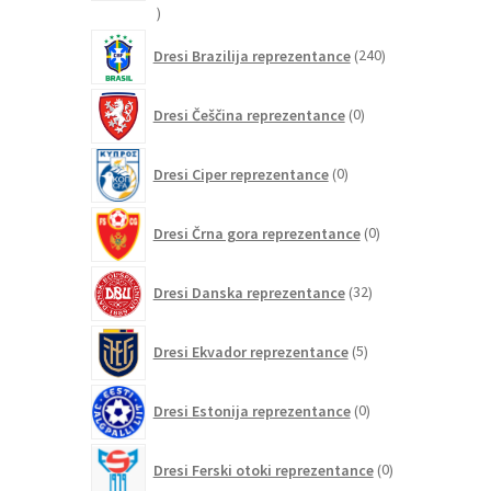
21
izdelkov
240
Dresi Brazilija reprezentance
240
izdelkov
0
Dresi Češčina reprezentance
0
izdelkov
0
Dresi Ciper reprezentance
0
izdelkov
0
Dresi Črna gora reprezentance
0
izdelkov
32
Dresi Danska reprezentance
32
izdelkov
5
Dresi Ekvador reprezentance
5
izdelkov
0
Dresi Estonija reprezentance
0
izdelkov
0
Dresi Ferski otoki reprezentance
0
izdelkov