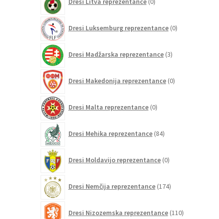
Dresi Litva reprezentance
0
izdelkov
0
Dresi Luksemburg reprezentance
0
izdelkov
3
Dresi Madžarska reprezentance
3
izdelki
0
Dresi Makedonija reprezentance
0
izdelkov
0
Dresi Malta reprezentance
0
izdelkov
84
Dresi Mehika reprezentance
84
izdelkov
0
Dresi Moldavijo reprezentance
0
izdelkov
174
Dresi Nemčija reprezentance
174
izdelkov
110
Dresi Nizozemska reprezentance
110
izdelkov