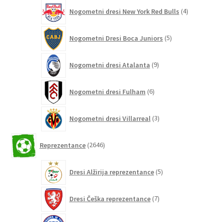
4
Nogometni dresi New York Red Bulls
4
izdelki
5
Nogometni Dresi Boca Juniors
5
izdelkov
9
Nogometni dresi Atalanta
9
izdelkov
6
Nogometni dresi Fulham
6
izdelkov
3
Nogometni dresi Villarreal
3
izdelki
2646
Reprezentance
2646
izdelkov
5
Dresi Alžirija reprezentance
5
izdelkov
7
Dresi Češka reprezentance
7
izdelkov
7