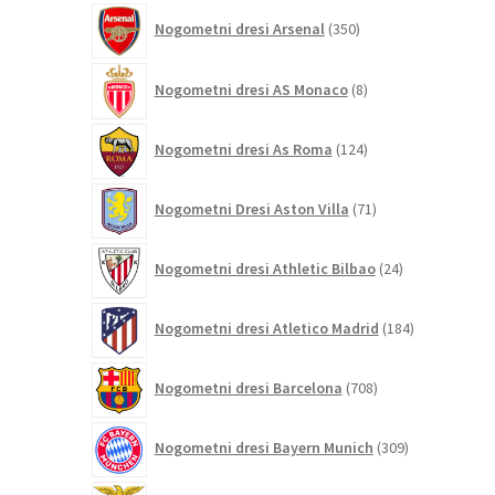
350
Nogometni dresi Arsenal
350
izdelkov
8
Nogometni dresi AS Monaco
8
izdelkov
124
Nogometni dresi As Roma
124
izdelkov
71
Nogometni Dresi Aston Villa
71
izdelkov
24
Nogometni dresi Athletic Bilbao
24
izdelkov
184
Nogometni dresi Atletico Madrid
184
izdelkov
708
Nogometni dresi Barcelona
708
izdelkov
309
Nogometni dresi Bayern Munich
309
izdelkov
26