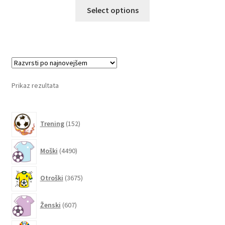
Ta
Select options
izdelek
ima
več
različic.
Možnosti
lahko
Prikaz rezultata
izberete
na
152
strani
Trening
152
izdelkov
izdelka
4490
Moški
4490
izdelkov
3675
Otroški
3675
izdelkov
607
Ženski
607
izdelkov