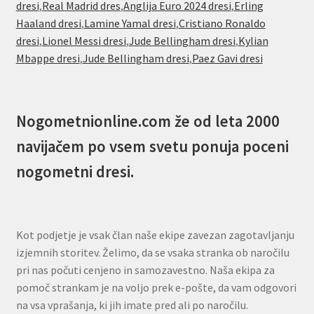
dresi
,
Real Madrid dres
,
Anglija Euro 2024 dresi
,
Erling
Haaland dresi
,
Lamine Yamal dresi
,
Cristiano Ronaldo
dresi
,
Lionel Messi dresi
,
Jude Bellingham dresi
,
Kylian
Mbappe dresi
,
Jude Bellingham dresi
,
Paez Gavi dresi
Nogometnionline.com že od leta 2000
navijačem po vsem svetu ponuja poceni
nogometni dresi.
Kot podjetje je vsak član naše ekipe zavezan zagotavljanju
izjemnih storitev. Želimo, da se vsaka stranka ob naročilu
pri nas počuti cenjeno in samozavestno. Naša ekipa za
pomoč strankam je na voljo prek e-pošte, da vam odgovori
na vsa vprašanja, ki jih imate pred ali po naročilu.