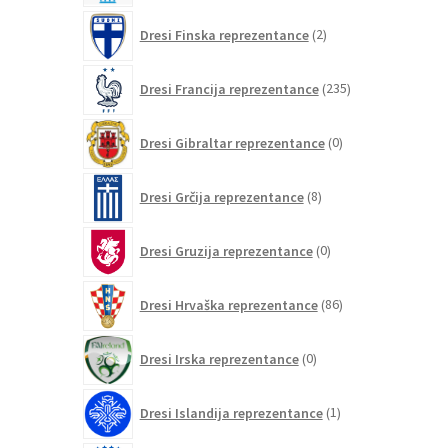
2
Dresi Finska reprezentance
2
izdelka
235
Dresi Francija reprezentance
235
izdelkov
0
Dresi Gibraltar reprezentance
0
izdelkov
8
Dresi Grčija reprezentance
8
izdelkov
0
Dresi Gruzija reprezentance
0
izdelkov
86
Dresi Hrvaška reprezentance
86
izdelkov
0
Dresi Irska reprezentance
0
izdelkov
1
Dresi Islandija reprezentance
1
izdelek