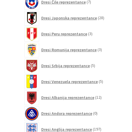
Dresi Čile reprezentance
7
izdelkov
28
Dresi Japonska reprezentance
28
izdelkov
3
Dresi Peru reprezentance
3
izdelki
3
Dresi Romunija reprezentance
3
izdelki
5
Dresi Srbija reprezentance
5
izdelkov
5
Dresi Venezuela reprezentance
5
izdelkov
12
Dresi Albanija reprezentance
12
izdelkov
0
Dresi Andora reprezentance
0
izdelkov
197
Dresi Anglija reprezentance
197
izdelkov