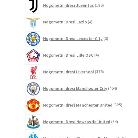
186
Nogometni dresi Juventus
186
izdelkov
4
Nogometni Dresi Lazio
4
izdelki
0
Nogometni Dresi Leicester City
0
izdelkov
4
Nogometni Dresi Lille OSC
4
izdelki
376
Nogometni dresi Liverpool
376
izdelkov
464
Nogometni dresi Manchester City
464
izdelkov
325
Nogometni dresi Manchester United
325
izdelkov
84
Nogometni Dresi Newcastle United
84
izdelkov
0