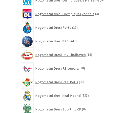
Nogometni dresi Olympique De Marseille
0
izdelk
3
Nogometni dresi Olympique Lyonnais
3
izdelki
13
Nogometni Dresi Porto
13
izdelkov
447
Nogometni dresi PSG
447
izdelkov
19
Nogometni Dresi PSV Eindhoven
19
izdelkov
88
Nogometni Dresi RB Leipzig
88
izdelkov
30
Nogometni Dresi Real Betis
30
izdelkov
733
Nogometni dresi Real Madrid
733
izdelkov
0
Nogometni Dresi Sporting CP
0
izdelkov