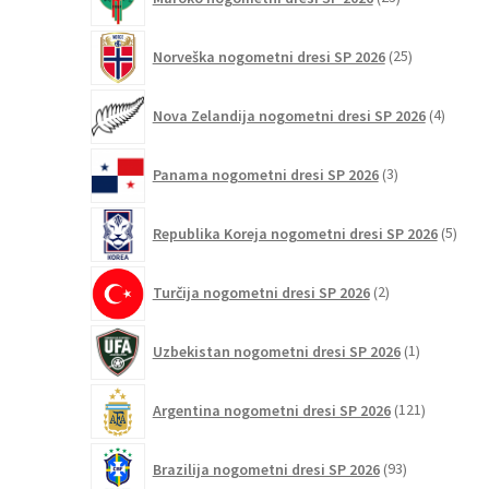
izdelkov
25
Norveška nogometni dresi SP 2026
25
izdelkov
4
Nova Zelandija nogometni dresi SP 2026
4
izdelki
3
Panama nogometni dresi SP 2026
3
izdelki
5
Republika Koreja nogometni dresi SP 2026
5
izdel
2
Turčija nogometni dresi SP 2026
2
izdelka
1
Uzbekistan nogometni dresi SP 2026
1
izdelek
121
Argentina nogometni dresi SP 2026
121
izdelkov
93
Brazilija nogometni dresi SP 2026
93
izdelkov