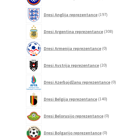
izdelkov
197
Dresi Anglija reprezentance
197
izdelkov
308
Dresi Argentina reprezentance
308
izdelkov
0
Dresi Armenija reprezentance
0
izdelkov
20
Dresi Avstrija reprezentance
20
izdelkov
0
Dresi Azerbajdžanu reprezentance
0
izdelkov
140
Dresi Belgija reprezentance
140
izdelkov
0
Dresi Belorusijo reprezentance
0
izdelkov
0
Dresi Bolgarijo reprezentance
0
izdelkov