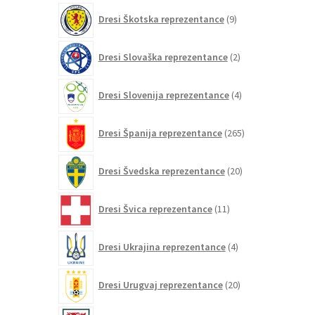
9
Dresi Škotska reprezentance
9
izdelkov
2
Dresi Slovaška reprezentance
2
izdelka
4
Dresi Slovenija reprezentance
4
izdelki
265
Dresi Španija reprezentance
265
izdelkov
20
Dresi Švedska reprezentance
20
izdelkov
11
Dresi Švica reprezentance
11
izdelkov
4
Dresi Ukrajina reprezentance
4
izdelki
20
Dresi Urugvaj reprezentance
20
izdelkov
5