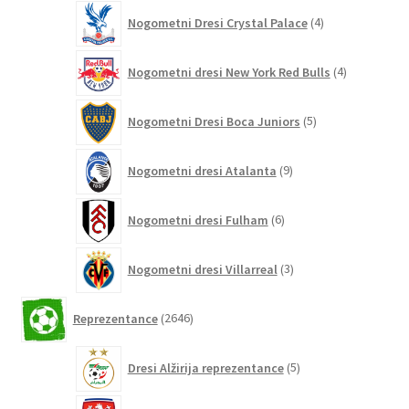
4
Nogometni Dresi Crystal Palace
4
izdelki
4
Nogometni dresi New York Red Bulls
4
izdelki
5
Nogometni Dresi Boca Juniors
5
izdelkov
9
Nogometni dresi Atalanta
9
izdelkov
6
Nogometni dresi Fulham
6
izdelkov
3
Nogometni dresi Villarreal
3
izdelki
2646
Reprezentance
2646
izdelkov
5
Dresi Alžirija reprezentance
5
izdelkov
7