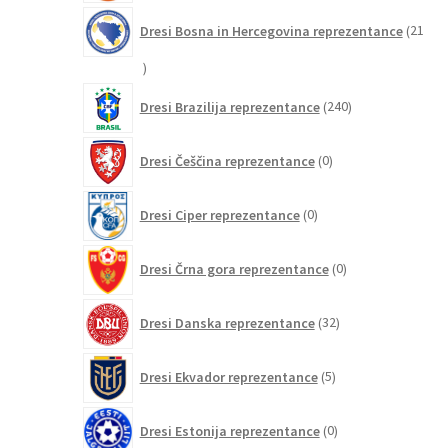
Dresi Bosna in Hercegovina reprezentance
21
21
izdelkov
240
Dresi Brazilija reprezentance
240
izdelkov
0
Dresi Češčina reprezentance
0
izdelkov
0
Dresi Ciper reprezentance
0
izdelkov
0
Dresi Črna gora reprezentance
0
izdelkov
32
Dresi Danska reprezentance
32
izdelkov
5
Dresi Ekvador reprezentance
5
izdelkov
0
Dresi Estonija reprezentance
0
izdelkov