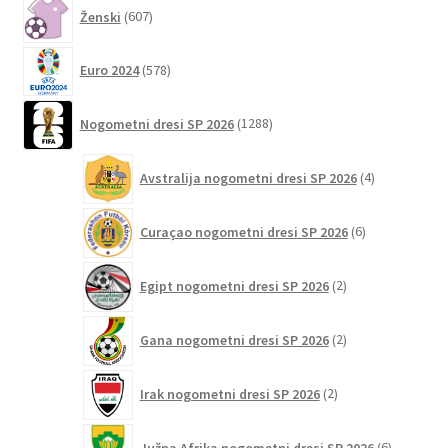
607
Ženski
607
izdelkov
578
Euro 2024
578
izdelkov
1288
Nogometni dresi SP 2026
1288
izdelkov
4
Avstralija nogometni dresi SP 2026
4
izdelki
6
Curaçao nogometni dresi SP 2026
6
izdelkov
2
Egipt nogometni dresi SP 2026
2
izdelka
2
Gana nogometni dresi SP 2026
2
izdelka
2
Irak nogometni dresi SP 2026
2
izdelka
6
Južna Afrika nogometni dresi SP 2026
6