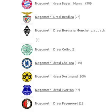
Nogometni dresi Bayern Munich
309
izdelkov
26
Nogometni Dresi Benfica
26
izdelkov
Nogometni Dresi Borussia Monchengladbach
8
8
izdelkov
8
Nogometni Dresi Celtic
8
izdelkov
349
Nogometni dresi Chelsea
349
izdelkov
200
Nogometni dresi Dortmund
200
izdelkov
67
Nogometni dresi Everton
67
izdelkov
13
Nogometni Dresi Feyenoord
13
izdelkov