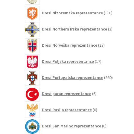
110
Dresi Nizozemska reprezentance
110
izdelkov
3
Dresi Northern Irska reprezentance
3
izdelki
27
Dresi Norveška reprezentance
27
izdelkov
17
Dresi Poljska reprezentance
17
izdelkov
260
Dresi Portugalska reprezentance
260
izdelkov
6
Dresi puran reprezentance
6
izdelkov
0
Dresi Rusija reprezentance
0
izdelkov
0
Dresi San Marino reprezentance
0
izdelkov