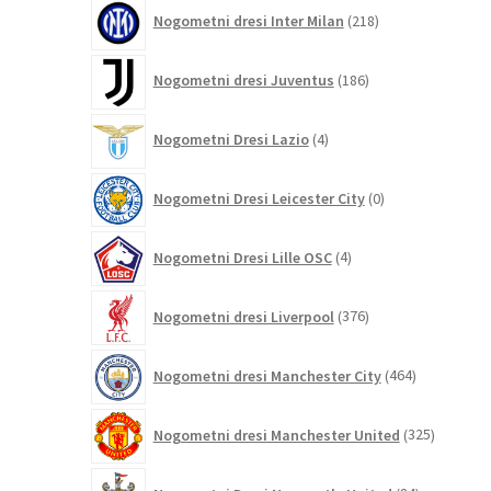
218
Nogometni dresi Inter Milan
218
izdelkov
186
Nogometni dresi Juventus
186
izdelkov
4
Nogometni Dresi Lazio
4
izdelki
0
Nogometni Dresi Leicester City
0
izdelkov
4
Nogometni Dresi Lille OSC
4
izdelki
376
Nogometni dresi Liverpool
376
izdelkov
464
Nogometni dresi Manchester City
464
izdelkov
325
Nogometni dresi Manchester United
325
izdelkov
84