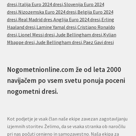
dresi
,
Italija Euro 2024 dresi
,
Slovenija Euro 2024
dresi
,
Nizozemska Euro 2024 dresi
,
Belgija Euro 2024
dresi
,
Real Madrid dres
,
Anglija Euro 2024 dresi
,
Erling
Haaland dresi
,
Lamine Yamal dresi
,
Cristiano Ronaldo
dresi
,
Lionel Messi dresi
,
Jude Bellingham dresi
,
Kylian
Mbappe dresi
,
Jude Bellingham dresi
,
Paez Gavi dresi
Nogometnionline.com že od leta 2000
navijačem po vsem svetu ponuja poceni
nogometni dresi.
Kot podjetje je vsak član naše ekipe zavezan zagotavljanju
izjemnih storitev. Želimo, da se vsaka stranka ob naročilu
pri nas počuti cenjeno in samozavestno. Naša ekipa za