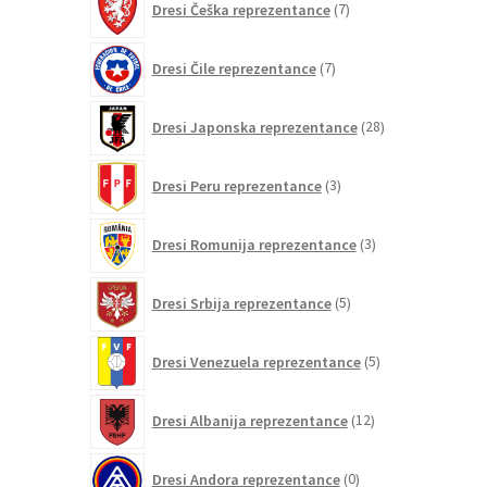
Dresi Češka reprezentance
7
izdelkov
7
Dresi Čile reprezentance
7
izdelkov
28
Dresi Japonska reprezentance
28
izdelkov
3
Dresi Peru reprezentance
3
izdelki
3
Dresi Romunija reprezentance
3
izdelki
5
Dresi Srbija reprezentance
5
izdelkov
5
Dresi Venezuela reprezentance
5
izdelkov
12
Dresi Albanija reprezentance
12
izdelkov
0
Dresi Andora reprezentance
0