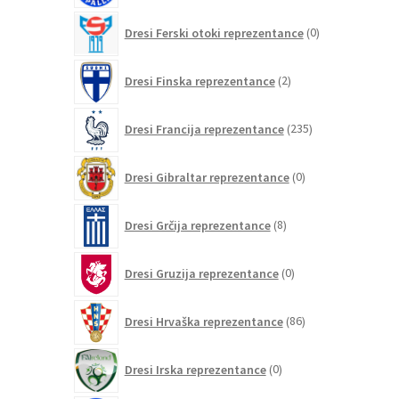
0
Dresi Ferski otoki reprezentance
0
izdelkov
2
Dresi Finska reprezentance
2
izdelka
235
Dresi Francija reprezentance
235
izdelkov
0
Dresi Gibraltar reprezentance
0
izdelkov
8
Dresi Grčija reprezentance
8
izdelkov
0
Dresi Gruzija reprezentance
0
izdelkov
86
Dresi Hrvaška reprezentance
86
izdelkov
0
Dresi Irska reprezentance
0
izdelkov