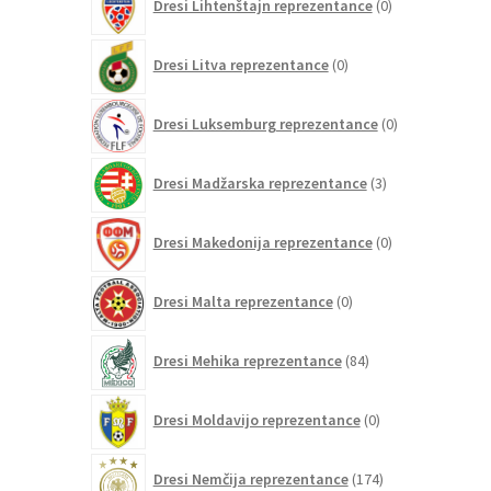
Dresi Lihtenštajn reprezentance
0
izdelkov
0
Dresi Litva reprezentance
0
izdelkov
0
Dresi Luksemburg reprezentance
0
izdelkov
3
Dresi Madžarska reprezentance
3
izdelki
0
Dresi Makedonija reprezentance
0
izdelkov
0
Dresi Malta reprezentance
0
izdelkov
84
Dresi Mehika reprezentance
84
izdelkov
0
Dresi Moldavijo reprezentance
0
izdelkov
174
Dresi Nemčija reprezentance
174
izdelkov