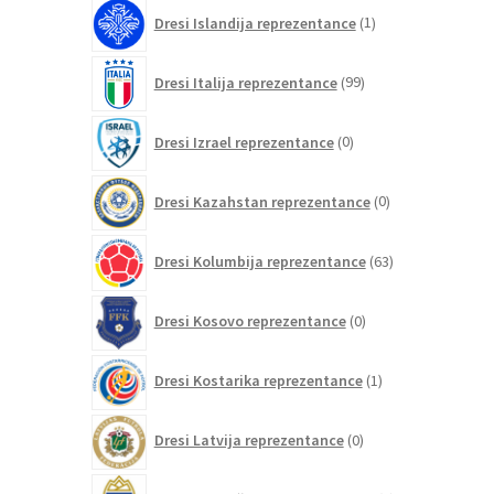
1
Dresi Islandija reprezentance
1
izdelek
99
Dresi Italija reprezentance
99
izdelkov
0
Dresi Izrael reprezentance
0
izdelkov
0
Dresi Kazahstan reprezentance
0
izdelkov
63
Dresi Kolumbija reprezentance
63
izdelkov
0
Dresi Kosovo reprezentance
0
izdelkov
1
Dresi Kostarika reprezentance
1
izdelek
0
Dresi Latvija reprezentance
0
izdelkov
0