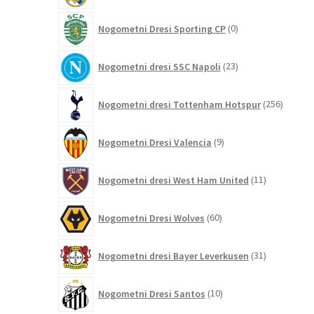
0
Nogometni Dresi Sporting CP
0
izdelkov
23
Nogometni dresi SSC Napoli
23
izdelkov
256
Nogometni dresi Tottenham Hotspur
256
izdelko
9
Nogometni Dresi Valencia
9
izdelkov
11
Nogometni dresi West Ham United
11
izdelkov
60
Nogometni Dresi Wolves
60
izdelkov
31
Nogometni dresi Bayer Leverkusen
31
izdelkov
10
Nogometni Dresi Santos
10
izdelkov