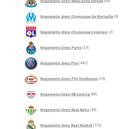
Nogometni Dresi Newcastle United
84
izdelkov
0
Nogometni dresi Olympique De Marseille
0
izdelk
3
Nogometni dresi Olympique Lyonnais
3
izdelki
13
Nogometni Dresi Porto
13
izdelkov
447
Nogometni dresi PSG
447
izdelkov
19
Nogometni Dresi PSV Eindhoven
19
izdelkov
88
Nogometni Dresi RB Leipzig
88
izdelkov
30
Nogometni Dresi Real Betis
30
izdelkov
733
Nogometni dresi Real Madrid
733
izdelkov