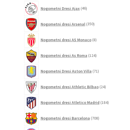
46
Nogometni Dresi Ajax
46
izdelkov
350
Nogometni dresi Arsenal
350
izdelkov
8
Nogometni dresi AS Monaco
8
izdelkov
124
Nogometni dresi As Roma
124
izdelkov
71
Nogometni Dresi Aston Villa
71
izdelkov
24
Nogometni dresi Athletic Bilbao
24
izdelkov
184
Nogometni dresi Atletico Madrid
184
izdelkov
708
Nogometni dresi Barcelona
708
izdelkov
309