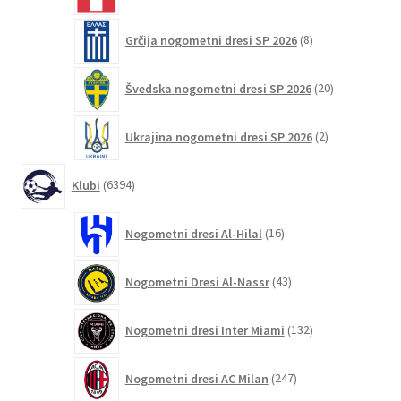
8
Grčija nogometni dresi SP 2026
8
izdelkov
20
Švedska nogometni dresi SP 2026
20
izdelkov
2
Ukrajina nogometni dresi SP 2026
2
izdelka
6394
Klubi
6394
izdelkov
16
Nogometni dresi Al-Hilal
16
izdelkov
43
Nogometni Dresi Al-Nassr
43
izdelkov
132
Nogometni dresi Inter Miami
132
izdelkov
247
Nogometni dresi AC Milan
247
izdelkov