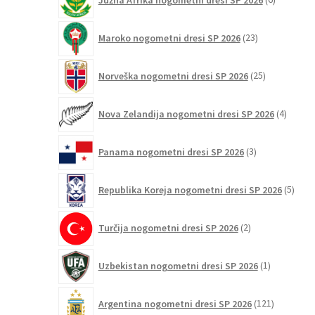
izdelkov
23
Maroko nogometni dresi SP 2026
23
izdelkov
25
Norveška nogometni dresi SP 2026
25
izdelkov
4
Nova Zelandija nogometni dresi SP 2026
4
izdelki
3
Panama nogometni dresi SP 2026
3
izdelki
5
Republika Koreja nogometni dresi SP 2026
5
izdel
2
Turčija nogometni dresi SP 2026
2
izdelka
1
Uzbekistan nogometni dresi SP 2026
1
izdelek
121
Argentina nogometni dresi SP 2026
121
izdelkov