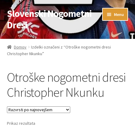
Slovenski Nogometni
Skip
Skip
Menu
to
to
Dresi
navigation
content
Domov
Domov
Izdelki označeni z “Otroške nogometni dresi
Christopher Nkunku”
Blog
FAQs
Otroške nogometni dresi
Kontaktiraj nas
Christopher Nkunku
Košarica
Moj račun
Prikaz rezultata
Trgovina