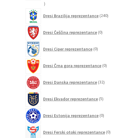
21
izdelkov
240
Dresi Brazilija reprezentance
240
izdelkov
0
Dresi Češčina reprezentance
0
izdelkov
0
Dresi Ciper reprezentance
0
izdelkov
0
Dresi Črna gora reprezentance
0
izdelkov
32
Dresi Danska reprezentance
32
izdelkov
5
Dresi Ekvador reprezentance
5
izdelkov
0
Dresi Estonija reprezentance
0
izdelkov
0
Dresi Ferski otoki reprezentance
0
izdelkov