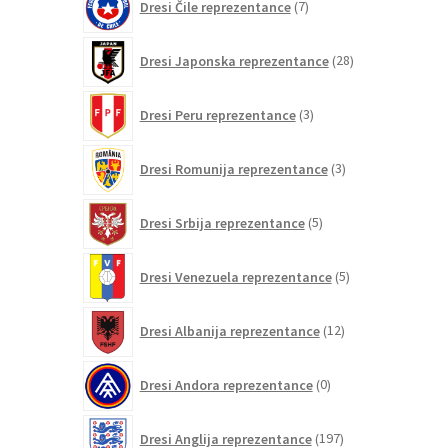
Dresi Čile reprezentance
7
izdelkov
28
Dresi Japonska reprezentance
28
izdelkov
3
Dresi Peru reprezentance
3
izdelki
3
Dresi Romunija reprezentance
3
izdelki
5
Dresi Srbija reprezentance
5
izdelkov
5
Dresi Venezuela reprezentance
5
izdelkov
12
Dresi Albanija reprezentance
12
izdelkov
0
Dresi Andora reprezentance
0
izdelkov
197
Dresi Anglija reprezentance
197
izdelkov