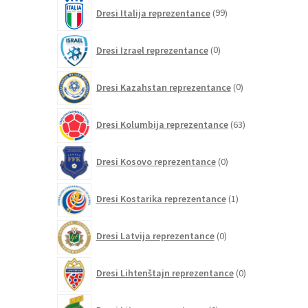
99
Dresi Italija reprezentance
99
izdelkov
0
Dresi Izrael reprezentance
0
izdelkov
0
Dresi Kazahstan reprezentance
0
izdelkov
63
Dresi Kolumbija reprezentance
63
izdelkov
0
Dresi Kosovo reprezentance
0
izdelkov
1
Dresi Kostarika reprezentance
1
izdelek
0
Dresi Latvija reprezentance
0
izdelkov
0
Dresi Lihtenštajn reprezentance
0
izdelkov
0