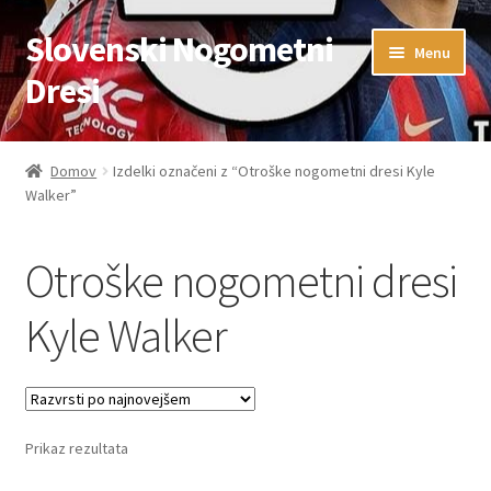
Slovenski Nogometni
Skip
Skip
Menu
to
to
Dresi
navigation
content
Domov
Domov
Izdelki označeni z “Otroške nogometni dresi Kyle
Walker”
Blog
FAQs
Otroške nogometni dresi
Kontaktiraj nas
Kyle Walker
Košarica
Moj račun
Prikaz rezultata
Trgovina