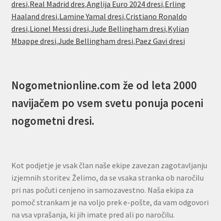
dresi
,
Real Madrid dres
,
Anglija Euro 2024 dresi
,
Erling
Haaland dresi
,
Lamine Yamal dresi
,
Cristiano Ronaldo
dresi
,
Lionel Messi dresi
,
Jude Bellingham dresi
,
Kylian
Mbappe dresi
,
Jude Bellingham dresi
,
Paez Gavi dresi
Nogometnionline.com že od leta 2000
navijačem po vsem svetu ponuja poceni
nogometni dresi.
Kot podjetje je vsak član naše ekipe zavezan zagotavljanju
izjemnih storitev. Želimo, da se vsaka stranka ob naročilu
pri nas počuti cenjeno in samozavestno. Naša ekipa za
pomoč strankam je na voljo prek e-pošte, da vam odgovori
na vsa vprašanja, ki jih imate pred ali po naročilu.