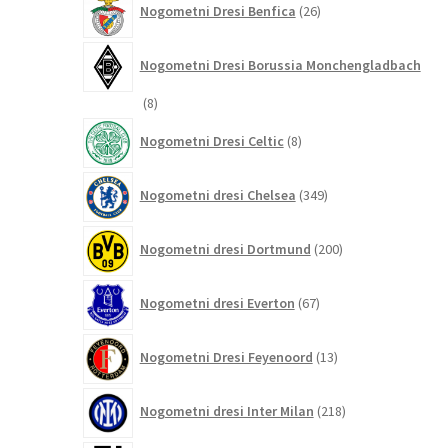
Nogometni Dresi Benfica
26
izdelkov
Nogometni Dresi Borussia Monchengladbach
8
8
izdelkov
8
Nogometni Dresi Celtic
8
izdelkov
349
Nogometni dresi Chelsea
349
izdelkov
200
Nogometni dresi Dortmund
200
izdelkov
67
Nogometni dresi Everton
67
izdelkov
13
Nogometni Dresi Feyenoord
13
izdelkov
218
Nogometni dresi Inter Milan
218
izdelkov