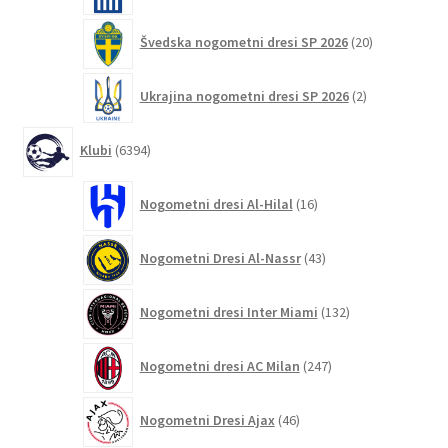
20
Švedska nogometni dresi SP 2026
20
izdelkov
2
Ukrajina nogometni dresi SP 2026
2
izdelka
6394
Klubi
6394
izdelkov
16
Nogometni dresi Al-Hilal
16
izdelkov
43
Nogometni Dresi Al-Nassr
43
izdelkov
132
Nogometni dresi Inter Miami
132
izdelkov
247
Nogometni dresi AC Milan
247
izdelkov
46
Nogometni Dresi Ajax
46
izdelkov