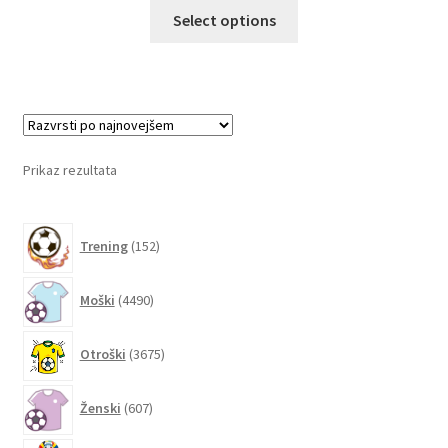
Ta
Select options
izdelek
ima
več
različic.
Možnosti
lahko
Prikaz rezultata
izberete
na
152
strani
Trening
152
izdelkov
izdelka
4490
Moški
4490
izdelkov
3675
Otroški
3675
izdelkov
607
Ženski
607
izdelkov