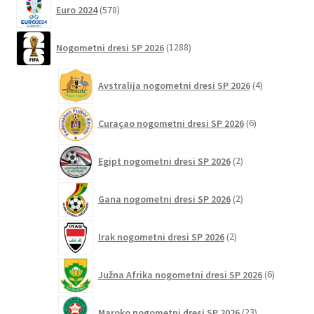
578
Euro 2024
578
izdelkov
1288
Nogometni dresi SP 2026
1288
izdelkov
4
Avstralija nogometni dresi SP 2026
4
izdelki
6
Curaçao nogometni dresi SP 2026
6
izdelkov
2
Egipt nogometni dresi SP 2026
2
izdelka
2
Gana nogometni dresi SP 2026
2
izdelka
2
Irak nogometni dresi SP 2026
2
izdelka
6
Južna Afrika nogometni dresi SP 2026
6
izdelkov
23
Maroko nogometni dresi SP 2026
23