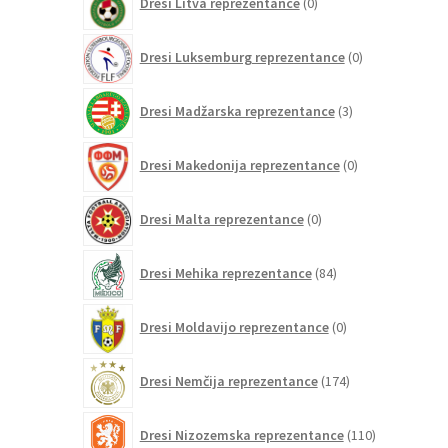
Dresi Litva reprezentance
0
izdelkov
0
Dresi Luksemburg reprezentance
0
izdelkov
3
Dresi Madžarska reprezentance
3
izdelki
0
Dresi Makedonija reprezentance
0
izdelkov
0
Dresi Malta reprezentance
0
izdelkov
84
Dresi Mehika reprezentance
84
izdelkov
0
Dresi Moldavijo reprezentance
0
izdelkov
174
Dresi Nemčija reprezentance
174
izdelkov
110
Dresi Nizozemska reprezentance
110
izdelkov