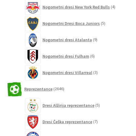
4
Nogometni dresi New York Red Bulls
4
izdelki
5
Nogometni Dresi Boca Juniors
5
izdelkov
9
Nogometni dresi Atalanta
9
izdelkov
6
Nogometni dresi Fulham
6
izdelkov
3
Nogometni dresi Villarreal
3
izdelki
2646
Reprezentance
2646
izdelkov
5
Dresi Alžirija reprezentance
5
izdelkov
7
Dresi Češka reprezentance
7
izdelkov
7