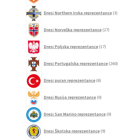
3
Dresi Northern Irska reprezentance
3
izdelki
27
Dresi Norveška reprezentance
27
izdelkov
17
Dresi Poljska reprezentance
17
izdelkov
260
Dresi Portugalska reprezentance
260
izdelkov
6
Dresi puran reprezentance
6
izdelkov
0
Dresi Rusija reprezentance
0
izdelkov
0
Dresi San Marino reprezentance
0
izdelkov
9
Dresi Škotska reprezentance
9
izdelkov