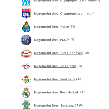
Nogometni dresi Olympique De Marseille
0
izdelk
3
Nogometni dresi Olympique Lyonnais
3
izdelki
13
Nogometni Dresi Porto
13
izdelkov
447
Nogometni dresi PSG
447
izdelkov
19
Nogometni Dresi PSV Eindhoven
19
izdelkov
88
Nogometni Dresi RB Leipzig
88
izdelkov
30
Nogometni Dresi Real Betis
30
izdelkov
733
Nogometni dresi Real Madrid
733
izdelkov
0
Nogometni Dresi Sporting CP
0
izdelkov