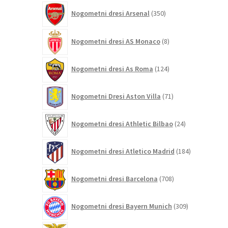
350
Nogometni dresi Arsenal
350
izdelkov
8
Nogometni dresi AS Monaco
8
izdelkov
124
Nogometni dresi As Roma
124
izdelkov
71
Nogometni Dresi Aston Villa
71
izdelkov
24
Nogometni dresi Athletic Bilbao
24
izdelkov
184
Nogometni dresi Atletico Madrid
184
izdelkov
708
Nogometni dresi Barcelona
708
izdelkov
309
Nogometni dresi Bayern Munich
309
izdelkov
26