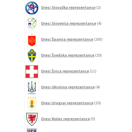
2
Dresi Slovaška reprezentance
2
izdelka
4
Dresi Slovenija reprezentance
4
izdelki
265
Dresi Španija reprezentance
265
izdelkov
20
Dresi Švedska reprezentance
20
izdelkov
11
Dresi Švica reprezentance
11
izdelkov
4
Dresi Ukrajina reprezentance
4
izdelki
20
Dresi Urugvaj reprezentance
20
izdelkov
5
Dresi Wales reprezentance
5
izdelkov
86