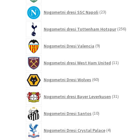
23
Nogometni dresi SSC Napoli
23
izdelkov
256
Nogometni dresi Tottenham Hotspur
256
izdelko
9
Nogometni Dresi Valencia
9
izdelkov
11
Nogometni dresi West Ham United
11
izdelkov
60
Nogometni Dresi Wolves
60
izdelkov
31
Nogometni dresi Bayer Leverkusen
31
izdelkov
10
Nogometni Dresi Santos
10
izdelkov
4
Nogometni Dresi Crystal Palace
4
izdelki