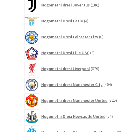
186
Nogometni dresi Juventus
186
izdelkov
4
Nogometni Dresi Lazio
4
izdelki
0
Nogometni Dresi Leicester City
0
izdelkov
4
Nogometni Dresi Lille OSC
4
izdelki
376
Nogometni dresi Liverpool
376
izdelkov
464
Nogometni dresi Manchester City
464
izdelkov
325
Nogometni dresi Manchester United
325
izdelkov
84
Nogometni Dresi Newcastle United
84
izdelkov
0