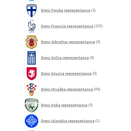
2
Dresi Finska reprezentance
2
izdelka
235
Dresi Francija reprezentance
235
izdelkov
0
Dresi Gibraltar reprezentance
0
izdelkov
8
Dresi Grčija reprezentance
8
izdelkov
0
Dresi Gruzija reprezentance
0
izdelkov
86
Dresi Hrvaška reprezentance
86
izdelkov
0
Dresi Irska reprezentance
0
izdelkov
1
Dresi Islandija reprezentance
1
izdelek