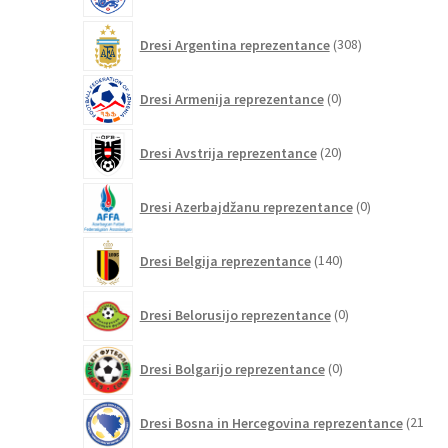
308
Dresi Argentina reprezentance
308
izdelkov
0
Dresi Armenija reprezentance
0
izdelkov
20
Dresi Avstrija reprezentance
20
izdelkov
0
Dresi Azerbajdžanu reprezentance
0
izdelkov
140
Dresi Belgija reprezentance
140
izdelkov
0
Dresi Belorusijo reprezentance
0
izdelkov
0
Dresi Bolgarijo reprezentance
0
izdelkov
Dresi Bosna in Hercegovina reprezentance
21