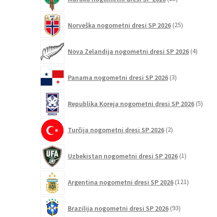
izdelkov
25
Norveška nogometni dresi SP 2026
25
izdelkov
4
Nova Zelandija nogometni dresi SP 2026
4
izdelki
3
Panama nogometni dresi SP 2026
3
izdelki
5
Republika Koreja nogometni dresi SP 2026
5
izdel
2
Turčija nogometni dresi SP 2026
2
izdelka
1
Uzbekistan nogometni dresi SP 2026
1
izdelek
121
Argentina nogometni dresi SP 2026
121
izdelkov
93
Brazilija nogometni dresi SP 2026
93
izdelkov