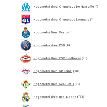
0
Nogometni dresi Olympique De Marseille
0
izdelk
3
Nogometni dresi Olympique Lyonnais
3
izdelki
13
Nogometni Dresi Porto
13
izdelkov
447
Nogometni dresi PSG
447
izdelkov
19
Nogometni Dresi PSV Eindhoven
19
izdelkov
88
Nogometni Dresi RB Leipzig
88
izdelkov
30
Nogometni Dresi Real Betis
30
izdelkov
733
Nogometni dresi Real Madrid
733
izdelkov
0