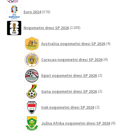
578
Euro 2024
578
izdelkov
1288
Nogometni dresi SP 2026
1288
izdelkov
4
Avstralija nogometni dresi SP 2026
4
izdelki
6
Curaçao nogometni dresi SP 2026
6
izdelkov
2
Egipt nogometni dresi SP 2026
2
izdelka
2
Gana nogometni dresi SP 2026
2
izdelka
2
Irak nogometni dresi SP 2026
2
izdelka
6
Južna Afrika nogometni dresi SP 2026
6
izdelkov