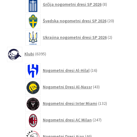
8
Grčija nogometni dresi SP 2026
8
izdelkov
20
Švedska nogometni dresi SP 2026
20
izdelkov
2
Ukrajina nogometni dresi SP 2026
2
izdelka
6395
Klubi
6395
izdelkov
16
Nogometni dresi Al-Hilal
16
izdelkov
43
Nogometni Dresi Al-Nassr
43
izdelkov
132
Nogometni dresi Inter Miami
132
izdelkov
247
Nogometni dresi AC Milan
247
izdelkov
46
Nogometni Dresi Ajax
46