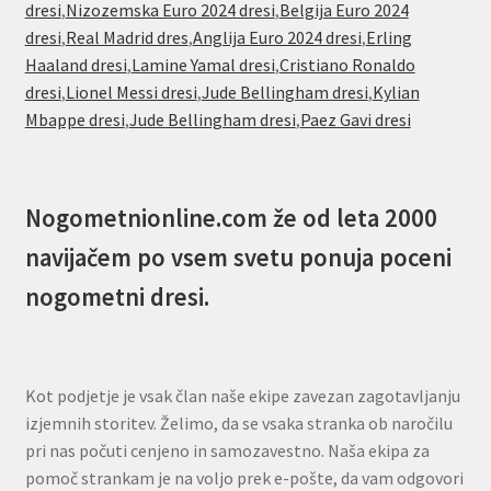
dresi
,
Nizozemska Euro 2024 dresi
,
Belgija Euro 2024
dresi
,
Real Madrid dres
,
Anglija Euro 2024 dresi
,
Erling
Haaland dresi
,
Lamine Yamal dresi
,
Cristiano Ronaldo
dresi
,
Lionel Messi dresi
,
Jude Bellingham dresi
,
Kylian
Mbappe dresi
,
Jude Bellingham dresi
,
Paez Gavi dresi
Nogometnionline.com že od leta 2000
navijačem po vsem svetu ponuja poceni
nogometni dresi.
Kot podjetje je vsak član naše ekipe zavezan zagotavljanju
izjemnih storitev. Želimo, da se vsaka stranka ob naročilu
pri nas počuti cenjeno in samozavestno. Naša ekipa za
pomoč strankam je na voljo prek e-pošte, da vam odgovori