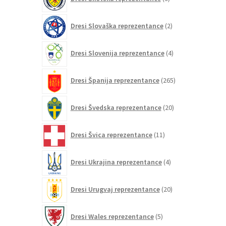
izdelkov
2
Dresi Slovaška reprezentance
2
izdelka
4
Dresi Slovenija reprezentance
4
izdelki
265
Dresi Španija reprezentance
265
izdelkov
20
Dresi Švedska reprezentance
20
izdelkov
11
Dresi Švica reprezentance
11
izdelkov
4
Dresi Ukrajina reprezentance
4
izdelki
20
Dresi Urugvaj reprezentance
20
izdelkov
5
Dresi Wales reprezentance
5
izdelkov