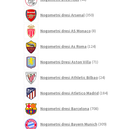
izdelkov
350
Nogometni dresi Arsenal
350
izdelkov
8
Nogometni dresi AS Monaco
8
izdelkov
124
Nogometni dresi As Roma
124
izdelkov
71
Nogometni Dresi Aston Villa
71
izdelkov
24
Nogometni dresi Athletic Bilbao
24
izdelkov
184
Nogometni dresi Atletico Madrid
184
izdelkov
708
Nogometni dresi Barcelona
708
izdelkov
309
Nogometni dresi Bayern Munich
309
izdelkov