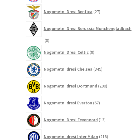
27
Nogometni Dresi Benfica
27
izdelkov
Nogometni Dresi Borussia Monchengladbach
8
8
izdelkov
8
Nogometni Dresi Celtic
8
izdelkov
349
Nogometni dresi Chelsea
349
izdelkov
200
Nogometni dresi Dortmund
200
izdelkov
67
Nogometni dresi Everton
67
izdelkov
13
Nogometni Dresi Feyenoord
13
izdelkov
218
Nogometni dresi Inter Milan
218
izdelkov