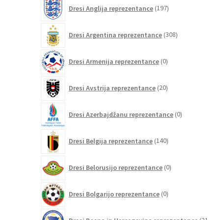
197
Dresi Anglija reprezentance
197
izdelkov
308
Dresi Argentina reprezentance
308
izdelkov
0
Dresi Armenija reprezentance
0
izdelkov
20
Dresi Avstrija reprezentance
20
izdelkov
0
Dresi Azerbajdžanu reprezentance
0
izdelkov
140
Dresi Belgija reprezentance
140
izdelkov
0
Dresi Belorusijo reprezentance
0
izdelkov
0
Dresi Bolgarijo reprezentance
0
izdelkov