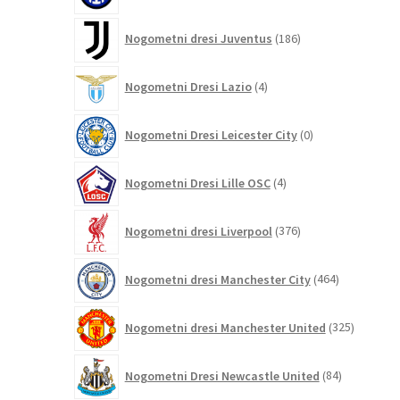
186
Nogometni dresi Juventus
186
izdelkov
4
Nogometni Dresi Lazio
4
izdelki
0
Nogometni Dresi Leicester City
0
izdelkov
4
Nogometni Dresi Lille OSC
4
izdelki
376
Nogometni dresi Liverpool
376
izdelkov
464
Nogometni dresi Manchester City
464
izdelkov
325
Nogometni dresi Manchester United
325
izdelkov
84
Nogometni Dresi Newcastle United
84
izdelkov