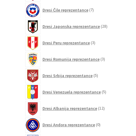
7
Dresi Čile reprezentance
7
izdelkov
28
Dresi Japonska reprezentance
28
izdelkov
3
Dresi Peru reprezentance
3
izdelki
3
Dresi Romunija reprezentance
3
izdelki
5
Dresi Srbija reprezentance
5
izdelkov
5
Dresi Venezuela reprezentance
5
izdelkov
12
Dresi Albanija reprezentance
12
izdelkov
0
Dresi Andora reprezentance
0
izdelkov