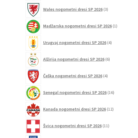
3
Wales nogometni dresi SP 2026
3
izdelki
1
Madžarska nogometni dresi SP 2026
1
izdelek
4
Urugvaj nogometni dresi SP 2026
4
izdelki
6
Alžirija nogometni dresi SP 2026
6
izdelkov
4
Češka nogometni dresi SP 2026
4
izdelki
16
Senegal nogometni dresi SP 2026
16
izdelkov
12
Kanada nogometni dresi SP 2026
12
izdelkov
11
Švica nogometni dresi SP 2026
11
izdelkov