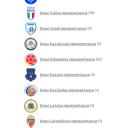
99
Dresi Italija reprezentance
99
izdelkov
0
Dresi Izrael reprezentance
0
izdelkov
0
Dresi Kazahstan reprezentance
0
izdelkov
63
Dresi Kolumbija reprezentance
63
izdelkov
0
Dresi Kosovo reprezentance
0
izdelkov
1
Dresi Kostarika reprezentance
1
izdelek
0
Dresi Latvija reprezentance
0
izdelkov
0
Dresi Lihtenštajn reprezentance
0
izdelkov