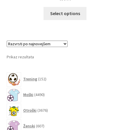
Ta
Select options
izdelek
ima
več
različic.
Možnosti
lahko
Prikaz rezultata
izberete
na
152
strani
Trening
152
izdelkov
izdelka
4490
Moški
4490
izdelkov
3676
Otroški
3676
izdelkov
607
Ženski
607
izdelkov