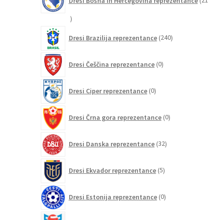
Dresi Bosna in Hercegovina reprezentance
21
21
izdelkov
240
Dresi Brazilija reprezentance
240
izdelkov
0
Dresi Češčina reprezentance
0
izdelkov
0
Dresi Ciper reprezentance
0
izdelkov
0
Dresi Črna gora reprezentance
0
izdelkov
32
Dresi Danska reprezentance
32
izdelkov
5
Dresi Ekvador reprezentance
5
izdelkov
0
Dresi Estonija reprezentance
0
izdelkov
0