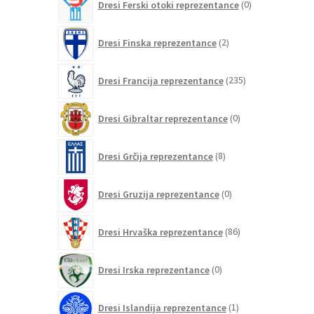
Dresi Ferski otoki reprezentance
0
izdelkov
2
Dresi Finska reprezentance
2
izdelka
235
Dresi Francija reprezentance
235
izdelkov
0
Dresi Gibraltar reprezentance
0
izdelkov
8
Dresi Grčija reprezentance
8
izdelkov
0
Dresi Gruzija reprezentance
0
izdelkov
86
Dresi Hrvaška reprezentance
86
izdelkov
0
Dresi Irska reprezentance
0
izdelkov
1
Dresi Islandija reprezentance
1
izdelek