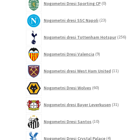
Nogometni Dresi Sporting CP
0
izdelkov
23
Nogometni dresi SSC Napoli
23
izdelkov
256
Nogometni dresi Tottenham Hotspur
256
izdelko
9
Nogometni Dresi Valencia
9
izdelkov
11
Nogometni dresi West Ham United
11
izdelkov
60
Nogometni Dresi Wolves
60
izdelkov
31
Nogometni dresi Bayer Leverkusen
31
izdelkov
10
Nogometni Dresi Santos
10
izdelkov
4
Nogometni Dresi Crystal Palace
4