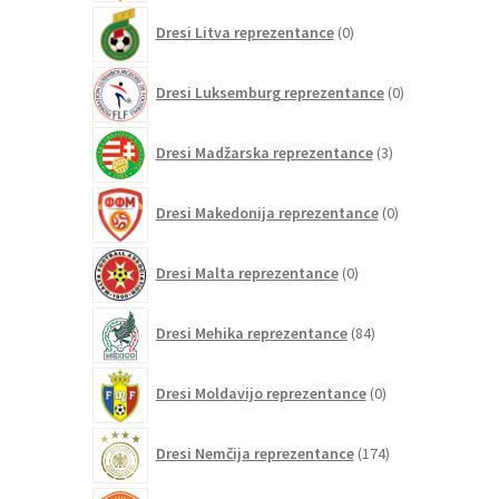
0
Dresi Litva reprezentance
0
izdelkov
0
Dresi Luksemburg reprezentance
0
izdelkov
3
Dresi Madžarska reprezentance
3
izdelki
0
Dresi Makedonija reprezentance
0
izdelkov
0
Dresi Malta reprezentance
0
izdelkov
84
Dresi Mehika reprezentance
84
izdelkov
0
Dresi Moldavijo reprezentance
0
izdelkov
174
Dresi Nemčija reprezentance
174
izdelkov
110