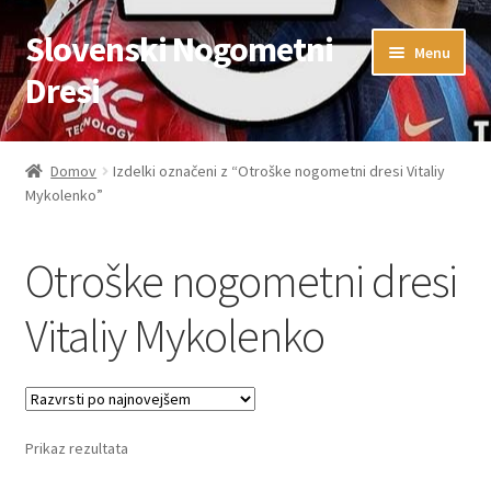
Slovenski Nogometni
Skip
Skip
Menu
to
to
Dresi
navigation
content
Domov
Domov
Izdelki označeni z “Otroške nogometni dresi Vitaliy
Mykolenko”
Blog
FAQs
Otroške nogometni dresi
Kontaktiraj nas
Vitaliy Mykolenko
Košarica
Moj račun
Prikaz rezultata
Trgovina