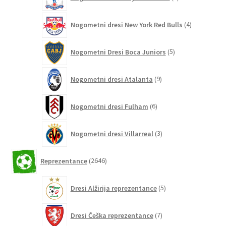
izdelki
4
Nogometni dresi New York Red Bulls
4
izdelki
5
Nogometni Dresi Boca Juniors
5
izdelkov
9
Nogometni dresi Atalanta
9
izdelkov
6
Nogometni dresi Fulham
6
izdelkov
3
Nogometni dresi Villarreal
3
izdelki
2646
Reprezentance
2646
izdelkov
5
Dresi Alžirija reprezentance
5
izdelkov
7
Dresi Češka reprezentance
7
izdelkov