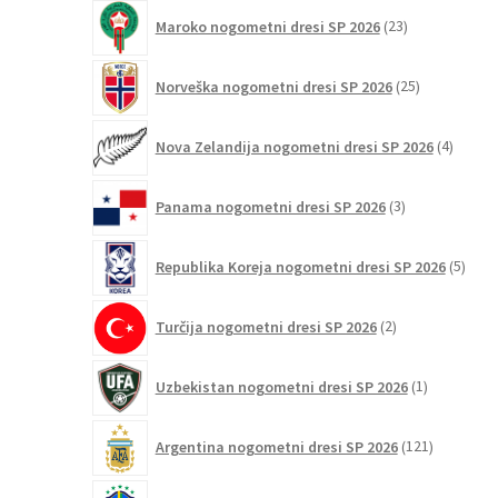
23
Maroko nogometni dresi SP 2026
23
izdelkov
25
Norveška nogometni dresi SP 2026
25
izdelkov
4
Nova Zelandija nogometni dresi SP 2026
4
izdelki
3
Panama nogometni dresi SP 2026
3
izdelki
5
Republika Koreja nogometni dresi SP 2026
5
izdel
2
Turčija nogometni dresi SP 2026
2
izdelka
1
Uzbekistan nogometni dresi SP 2026
1
izdelek
121
Argentina nogometni dresi SP 2026
121
izdelkov
93