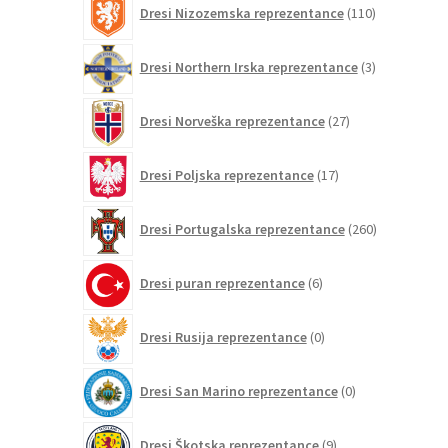
Dresi Nizozemska reprezentance
110
izdelkov
3
Dresi Northern Irska reprezentance
3
izdelki
27
Dresi Norveška reprezentance
27
izdelkov
17
Dresi Poljska reprezentance
17
izdelkov
260
Dresi Portugalska reprezentance
260
izdelkov
6
Dresi puran reprezentance
6
izdelkov
0
Dresi Rusija reprezentance
0
izdelkov
0
Dresi San Marino reprezentance
0
izdelkov
9
Dresi Škotska reprezentance
9