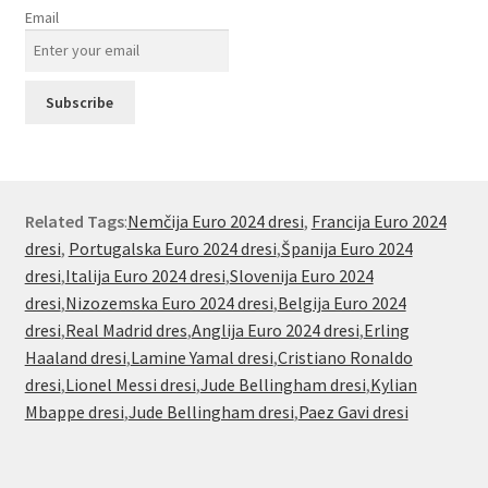
Email
Related Tags
:
Nemčija Euro 2024 dresi
,
Francija Euro 2024
dresi
,
Portugalska Euro 2024 dresi
,
Španija Euro 2024
dresi
,
Italija Euro 2024 dresi
,
Slovenija Euro 2024
dresi
,
Nizozemska Euro 2024 dresi
,
Belgija Euro 2024
dresi
,
Real Madrid dres
,
Anglija Euro 2024 dresi
,
Erling
Haaland dresi
,
Lamine Yamal dresi
,
Cristiano Ronaldo
dresi
,
Lionel Messi dresi
,
Jude Bellingham dresi
,
Kylian
Mbappe dresi
,
Jude Bellingham dresi
,
Paez Gavi dresi