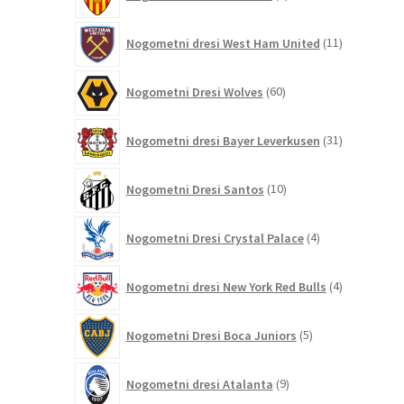
izdelkov
11
Nogometni dresi West Ham United
11
izdelkov
60
Nogometni Dresi Wolves
60
izdelkov
31
Nogometni dresi Bayer Leverkusen
31
izdelkov
10
Nogometni Dresi Santos
10
izdelkov
4
Nogometni Dresi Crystal Palace
4
izdelki
4
Nogometni dresi New York Red Bulls
4
izdelki
5
Nogometni Dresi Boca Juniors
5
izdelkov
9
Nogometni dresi Atalanta
9
izdelkov