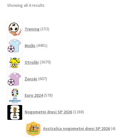
lahko
Sorted
Showing all 4 results
izberete
by
na
latest
152
strani
Trening
152
izdelkov
izdelka
4481
Moški
4481
izdelkov
3670
Otroški
3670
izdelkov
607
Ženski
607
izdelkov
578
Euro 2024
578
izdelkov
1288
Nogometni dresi SP 2026
1288
izdelkov
4
Avstralija nogometni dresi SP 2026
4
izdelki