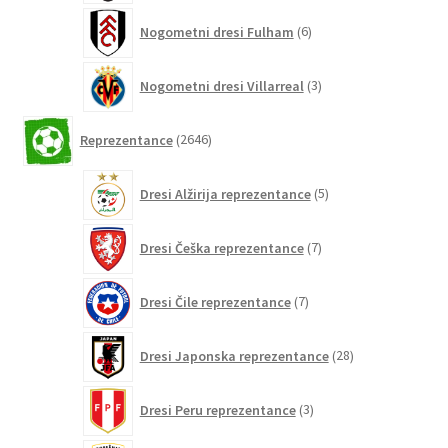
6
Nogometni dresi Fulham
6
izdelkov
3
Nogometni dresi Villarreal
3
izdelki
2646
Reprezentance
2646
izdelkov
5
Dresi Alžirija reprezentance
5
izdelkov
7
Dresi Češka reprezentance
7
izdelkov
7
Dresi Čile reprezentance
7
izdelkov
28
Dresi Japonska reprezentance
28
izdelkov
3
Dresi Peru reprezentance
3
izdelki