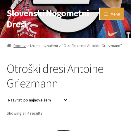
Slovenski Nogometni
Skip
Skip
Menu
to
to
Dresi
navigation
content
Domov
Domov
Izdelki označeni z “Otroški dresi Antoine Griezmann”
Blog
Otroški dresi Antoine
FAQs
Griezmann
Kontaktiraj nas
Košarica
Sorted
Showing all 4 results
Moj račun
by
latest
Trgovina