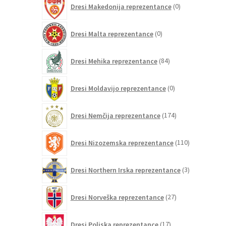
Dresi Makedonija reprezentance
0
izdelkov
0
Dresi Malta reprezentance
0
izdelkov
84
Dresi Mehika reprezentance
84
izdelkov
0
Dresi Moldavijo reprezentance
0
izdelkov
174
Dresi Nemčija reprezentance
174
izdelkov
110
Dresi Nizozemska reprezentance
110
izdelkov
3
Dresi Northern Irska reprezentance
3
izdelki
27
Dresi Norveška reprezentance
27
izdelkov
17
Dresi Poljska reprezentance
17