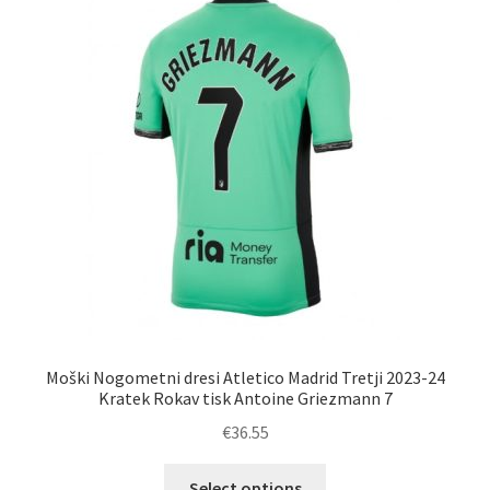
Zaključek nakupa
Moški Nogometni dresi Atletico Madrid Tretji 2023-24
Kratek Rokav tisk Antoine Griezmann 7
€
36.55
Ta
Select options