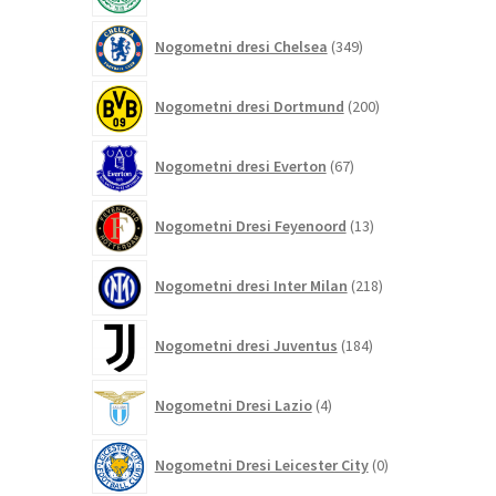
349
Nogometni dresi Chelsea
349
izdelkov
200
Nogometni dresi Dortmund
200
izdelkov
67
Nogometni dresi Everton
67
izdelkov
13
Nogometni Dresi Feyenoord
13
izdelkov
218
Nogometni dresi Inter Milan
218
izdelkov
184
Nogometni dresi Juventus
184
izdelkov
4
Nogometni Dresi Lazio
4
izdelki
0
Nogometni Dresi Leicester City
0
izdelkov