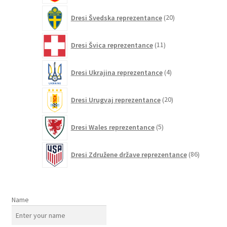
20
Dresi Švedska reprezentance
20
izdelkov
11
Dresi Švica reprezentance
11
izdelkov
4
Dresi Ukrajina reprezentance
4
izdelki
20
Dresi Urugvaj reprezentance
20
izdelkov
5
Dresi Wales reprezentance
5
izdelkov
86
Dresi Združene države reprezentance
86
izdelkov
Name