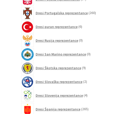
izdelkov
260
Dresi Portugalska reprezentance
260
izdelkov
6
Dresi puran reprezentance
6
izdelkov
0
Dresi Rusija reprezentance
0
izdelkov
0
Dresi San Marino reprezentance
0
izdelkov
9
Dresi Škotska reprezentance
9
izdelkov
2
Dresi Slovaška reprezentance
2
izdelka
4
Dresi Slovenija reprezentance
4
izdelki
265
Dresi Španija reprezentance
265
izdelkov