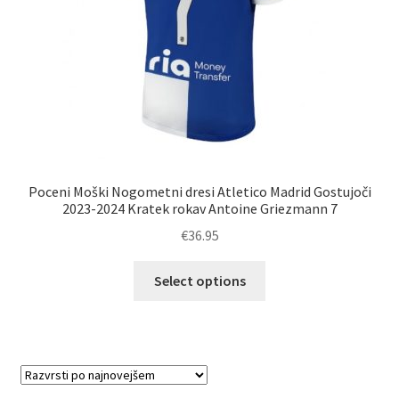
izdelka
Poceni Moški Nogometni dresi Atletico Madrid Gostujoči
2023-2024 Kratek rokav Antoine Griezmann 7
€
36.95
Ta
Select options
izdelek
ima
več
različic.
Možnosti