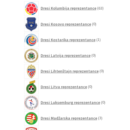
63
Dresi Kolumbija reprezentance
63
izdelkov
0
Dresi Kosovo reprezentance
0
izdelkov
1
Dresi Kostarika reprezentance
1
izdelek
0
Dresi Latvija reprezentance
0
izdelkov
0
Dresi Lihtenštajn reprezentance
0
izdelkov
0
Dresi Litva reprezentance
0
izdelkov
0
Dresi Luksemburg reprezentance
0
izdelkov
3
Dresi Madžarska reprezentance
3
izdelki
0