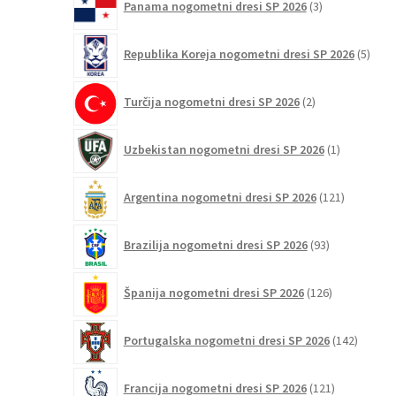
Panama nogometni dresi SP 2026
3
izdelki
5
Republika Koreja nogometni dresi SP 2026
5
izdel
2
Turčija nogometni dresi SP 2026
2
izdelka
1
Uzbekistan nogometni dresi SP 2026
1
izdelek
121
Argentina nogometni dresi SP 2026
121
izdelkov
93
Brazilija nogometni dresi SP 2026
93
izdelkov
126
Španija nogometni dresi SP 2026
126
izdelkov
142
Portugalska nogometni dresi SP 2026
142
izdelko
121
Francija nogometni dresi SP 2026
121
izdelkov