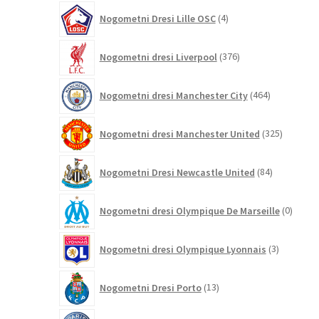
4
Nogometni Dresi Lille OSC
4
izdelki
376
Nogometni dresi Liverpool
376
izdelkov
464
Nogometni dresi Manchester City
464
izdelkov
325
Nogometni dresi Manchester United
325
izdelkov
84
Nogometni Dresi Newcastle United
84
izdelkov
0
Nogometni dresi Olympique De Marseille
0
izdelk
3
Nogometni dresi Olympique Lyonnais
3
izdelki
13
Nogometni Dresi Porto
13
izdelkov
436