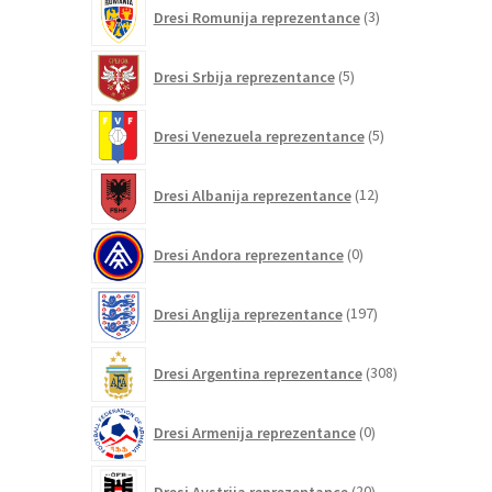
3
Dresi Romunija reprezentance
3
izdelki
5
Dresi Srbija reprezentance
5
izdelkov
5
Dresi Venezuela reprezentance
5
izdelkov
12
Dresi Albanija reprezentance
12
izdelkov
0
Dresi Andora reprezentance
0
izdelkov
197
Dresi Anglija reprezentance
197
izdelkov
308
Dresi Argentina reprezentance
308
izdelkov
0
Dresi Armenija reprezentance
0
izdelkov
20
Dresi Avstrija reprezentance
20