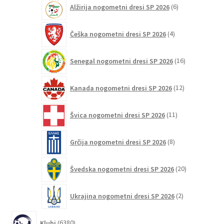
6
Alžirija nogometni dresi SP 2026
6
izdelkov
4
Češka nogometni dresi SP 2026
4
izdelki
16
Senegal nogometni dresi SP 2026
16
izdelkov
12
Kanada nogometni dresi SP 2026
12
izdelkov
11
Švica nogometni dresi SP 2026
11
izdelkov
8
Grčija nogometni dresi SP 2026
8
izdelkov
20
Švedska nogometni dresi SP 2026
20
izdelkov
2
Ukrajina nogometni dresi SP 2026
2
izdelka
6380
Klubi
6380