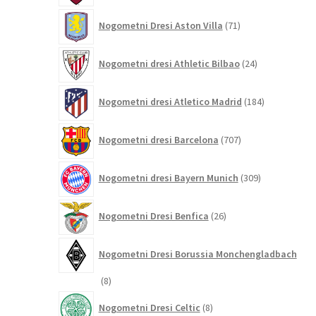
71
Nogometni Dresi Aston Villa
71
izdelkov
24
Nogometni dresi Athletic Bilbao
24
izdelkov
184
Nogometni dresi Atletico Madrid
184
izdelkov
707
Nogometni dresi Barcelona
707
izdelkov
309
Nogometni dresi Bayern Munich
309
izdelkov
26
Nogometni Dresi Benfica
26
izdelkov
Nogometni Dresi Borussia Monchengladbach
8
8
izdelkov
8
Nogometni Dresi Celtic
8
izdelkov