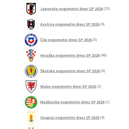
25
Japonska nogometni dresi SP 2026
25
izdelkov
6
Avstrija nogometni dresi SP 2026
6
izdelkov
5
Čile nogometni dresi SP 2026
5
izdelkov
48
Hrvaška nogometni dresi SP 2026
48
izdelkov
6
Škotska nogometni dresi SP 2026
6
izdelkov
3
Wales nogometni dresi SP 2026
3
izdelki
1
Madžarska nogometni dresi SP 2026
1
izdelek
4
Urugvaj nogometni dresi SP 2026
4
izdelki