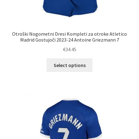
Otroški Nogometni Dresi Kompleti za otroke Atletico
Madrid Gostujoči 2023-24 Antoine Griezmann 7
€
34.45
Ta
Select options
izdelek
ima
več
različic.
Možnosti
lahko
izberete
na
strani