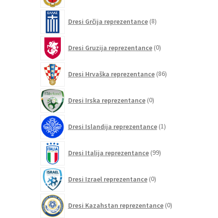
8
Dresi Grčija reprezentance
8
izdelkov
0
Dresi Gruzija reprezentance
0
izdelkov
86
Dresi Hrvaška reprezentance
86
izdelkov
0
Dresi Irska reprezentance
0
izdelkov
1
Dresi Islandija reprezentance
1
izdelek
99
Dresi Italija reprezentance
99
izdelkov
0
Dresi Izrael reprezentance
0
izdelkov
0
Dresi Kazahstan reprezentance
0
izdelkov