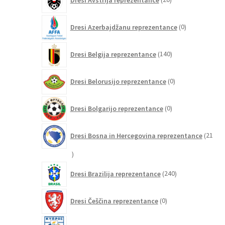
izdelkov
0
Dresi Azerbajdžanu reprezentance
0
izdelkov
140
Dresi Belgija reprezentance
140
izdelkov
0
Dresi Belorusijo reprezentance
0
izdelkov
0
Dresi Bolgarijo reprezentance
0
izdelkov
Dresi Bosna in Hercegovina reprezentance
21
21
izdelkov
240
Dresi Brazilija reprezentance
240
izdelkov
0
Dresi Češčina reprezentance
0
izdelkov
0