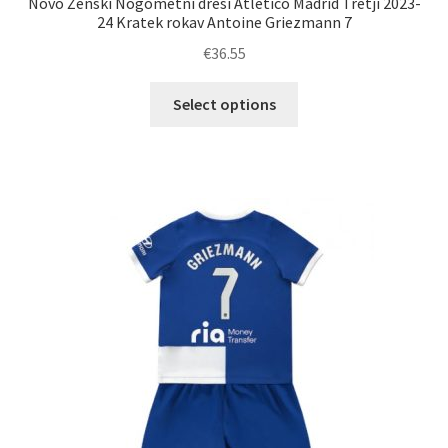
Novo Ženski Nogometni dresi Atletico Madrid Tretji 2023-
24 Kratek rokav Antoine Griezmann 7
€
36.55
Ta
Select options
izdelek
ima
več
različic.
Možnosti
lahko
izberete
na
strani
izdelka