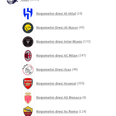
izdelkov
16
Nogometni dresi Al-Hilal
16
izdelkov
43
Nogometni Dresi Al-Nassr
43
izdelkov
132
Nogometni dresi Inter Miami
132
izdelkov
247
Nogometni dresi AC Milan
247
izdelkov
46
Nogometni Dresi Ajax
46
izdelkov
350
Nogometni dresi Arsenal
350
izdelkov
8
Nogometni dresi AS Monaco
8
izdelkov
124
Nogometni dresi As Roma
124
izdelkov