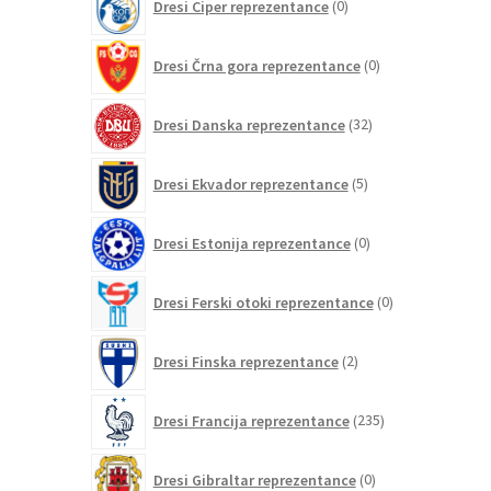
Dresi Ciper reprezentance
0
izdelkov
0
Dresi Črna gora reprezentance
0
izdelkov
32
Dresi Danska reprezentance
32
izdelkov
5
Dresi Ekvador reprezentance
5
izdelkov
0
Dresi Estonija reprezentance
0
izdelkov
0
Dresi Ferski otoki reprezentance
0
izdelkov
2
Dresi Finska reprezentance
2
izdelka
235
Dresi Francija reprezentance
235
izdelkov
0
Dresi Gibraltar reprezentance
0
izdelkov