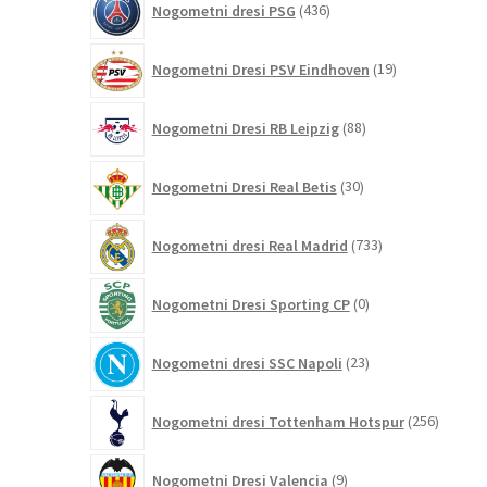
Nogometni dresi PSG
436
izdelkov
19
Nogometni Dresi PSV Eindhoven
19
izdelkov
88
Nogometni Dresi RB Leipzig
88
izdelkov
30
Nogometni Dresi Real Betis
30
izdelkov
733
Nogometni dresi Real Madrid
733
izdelkov
0
Nogometni Dresi Sporting CP
0
izdelkov
23
Nogometni dresi SSC Napoli
23
izdelkov
256
Nogometni dresi Tottenham Hotspur
256
izdelko
9
Nogometni Dresi Valencia
9