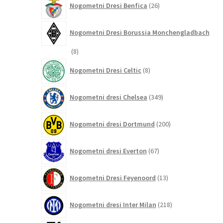
Nogometni Dresi Benfica
26
izdelkov
Nogometni Dresi Borussia Monchengladbach
8
8
izdelkov
8
Nogometni Dresi Celtic
8
izdelkov
349
Nogometni dresi Chelsea
349
izdelkov
200
Nogometni dresi Dortmund
200
izdelkov
67
Nogometni dresi Everton
67
izdelkov
13
Nogometni Dresi Feyenoord
13
izdelkov
218
Nogometni dresi Inter Milan
218
izdelkov