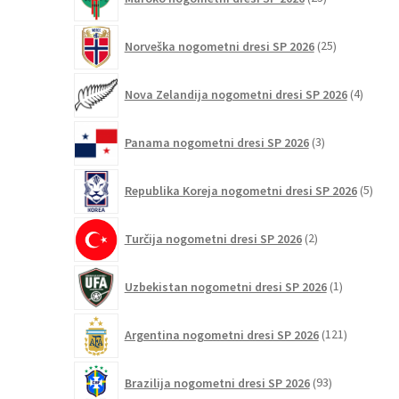
izdelkov
25
Norveška nogometni dresi SP 2026
25
izdelkov
4
Nova Zelandija nogometni dresi SP 2026
4
izdelki
3
Panama nogometni dresi SP 2026
3
izdelki
5
Republika Koreja nogometni dresi SP 2026
5
izdel
2
Turčija nogometni dresi SP 2026
2
izdelka
1
Uzbekistan nogometni dresi SP 2026
1
izdelek
121
Argentina nogometni dresi SP 2026
121
izdelkov
93
Brazilija nogometni dresi SP 2026
93
izdelkov