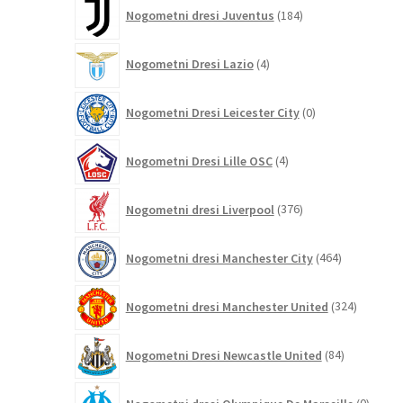
184
Nogometni dresi Juventus
184
izdelkov
4
Nogometni Dresi Lazio
4
izdelki
0
Nogometni Dresi Leicester City
0
izdelkov
4
Nogometni Dresi Lille OSC
4
izdelki
376
Nogometni dresi Liverpool
376
izdelkov
464
Nogometni dresi Manchester City
464
izdelkov
324
Nogometni dresi Manchester United
324
izdelkov
84
Nogometni Dresi Newcastle United
84
izdelkov
0