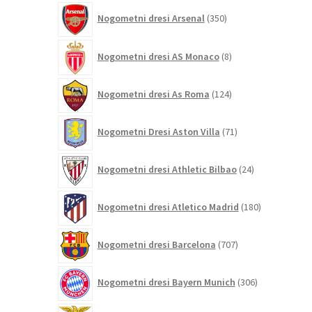
350
Nogometni dresi Arsenal
350
izdelkov
8
Nogometni dresi AS Monaco
8
izdelkov
124
Nogometni dresi As Roma
124
izdelkov
71
Nogometni Dresi Aston Villa
71
izdelkov
24
Nogometni dresi Athletic Bilbao
24
izdelkov
180
Nogometni dresi Atletico Madrid
180
izdelkov
707
Nogometni dresi Barcelona
707
izdelkov
306
Nogometni dresi Bayern Munich
306
izdelkov
26