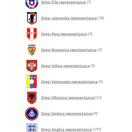
Dresi Čile reprezentance
7
izdelkov
28
Dresi Japonska reprezentance
28
izdelkov
3
Dresi Peru reprezentance
3
izdelki
3
Dresi Romunija reprezentance
3
izdelki
5
Dresi Srbija reprezentance
5
izdelkov
5
Dresi Venezuela reprezentance
5
izdelkov
12
Dresi Albanija reprezentance
12
izdelkov
0
Dresi Andora reprezentance
0
izdelkov
197
Dresi Anglija reprezentance
197
izdelkov