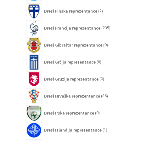
2
Dresi Finska reprezentance
2
izdelka
235
Dresi Francija reprezentance
235
izdelkov
0
Dresi Gibraltar reprezentance
0
izdelkov
8
Dresi Grčija reprezentance
8
izdelkov
0
Dresi Gruzija reprezentance
0
izdelkov
86
Dresi Hrvaška reprezentance
86
izdelkov
0
Dresi Irska reprezentance
0
izdelkov
1
Dresi Islandija reprezentance
1
izdelek