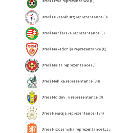
Dresi Litva reprezentance
0
izdelkov
0
Dresi Luksemburg reprezentance
0
izdelkov
3
Dresi Madžarska reprezentance
3
izdelki
0
Dresi Makedonija reprezentance
0
izdelkov
0
Dresi Malta reprezentance
0
izdelkov
84
Dresi Mehika reprezentance
84
izdelkov
0
Dresi Moldavijo reprezentance
0
izdelkov
174
Dresi Nemčija reprezentance
174
izdelkov
110
Dresi Nizozemska reprezentance
110
izdelkov