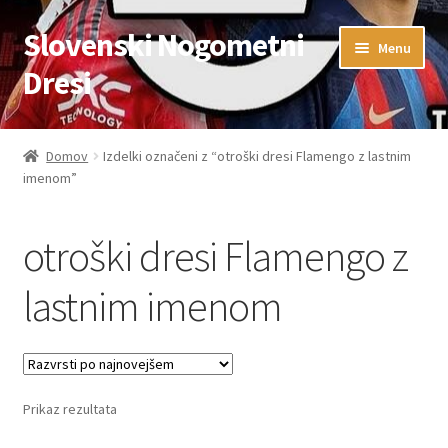
Slovenski Nogometni
Skip
Skip
Menu
to
to
Dresi
navigation
content
Domov
Domov
Izdelki označeni z “otroški dresi Flamengo z lastnim
imenom”
Blog
FAQs
otroški dresi Flamengo z
Kontaktiraj nas
lastnim imenom
Košarica
Moj račun
Prikaz rezultata
Trgovina