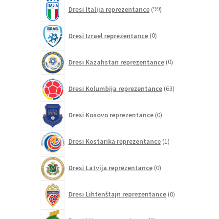
99
Dresi Italija reprezentance
99
izdelkov
0
Dresi Izrael reprezentance
0
izdelkov
0
Dresi Kazahstan reprezentance
0
izdelkov
63
Dresi Kolumbija reprezentance
63
izdelkov
0
Dresi Kosovo reprezentance
0
izdelkov
1
Dresi Kostarika reprezentance
1
izdelek
0
Dresi Latvija reprezentance
0
izdelkov
0
Dresi Lihtenštajn reprezentance
0
izdelkov
0