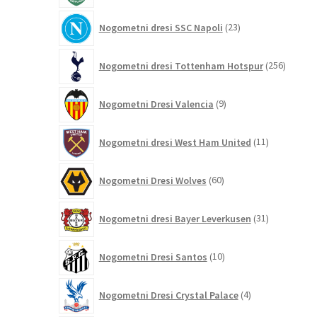
23
Nogometni dresi SSC Napoli
23
izdelkov
256
Nogometni dresi Tottenham Hotspur
256
izdelko
9
Nogometni Dresi Valencia
9
izdelkov
11
Nogometni dresi West Ham United
11
izdelkov
60
Nogometni Dresi Wolves
60
izdelkov
31
Nogometni dresi Bayer Leverkusen
31
izdelkov
10
Nogometni Dresi Santos
10
izdelkov
4
Nogometni Dresi Crystal Palace
4
izdelki