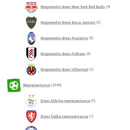
4
Nogometni dresi New York Red Bulls
4
izdelki
5
Nogometni Dresi Boca Juniors
5
izdelkov
9
Nogometni dresi Atalanta
9
izdelkov
6
Nogometni dresi Fulham
6
izdelkov
3
Nogometni dresi Villarreal
3
izdelki
2646
Reprezentance
2646
izdelkov
5
Dresi Alžirija reprezentance
5
izdelkov
7
Dresi Češka reprezentance
7
izdelkov
7