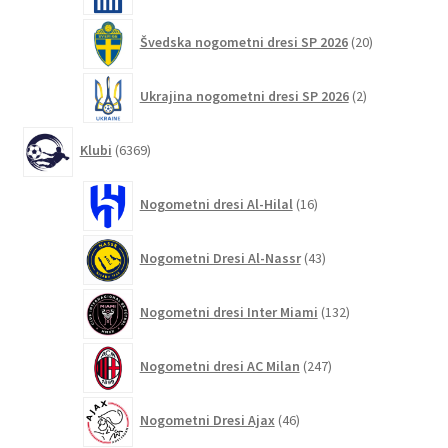
20
Švedska nogometni dresi SP 2026
20
izdelkov
2
Ukrajina nogometni dresi SP 2026
2
izdelka
6369
Klubi
6369
izdelkov
16
Nogometni dresi Al-Hilal
16
izdelkov
43
Nogometni Dresi Al-Nassr
43
izdelkov
132
Nogometni dresi Inter Miami
132
izdelkov
247
Nogometni dresi AC Milan
247
izdelkov
46
Nogometni Dresi Ajax
46
izdelkov