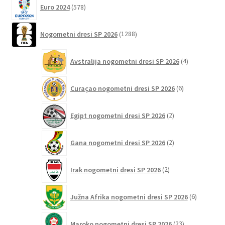
578
Euro 2024
578
izdelkov
1288
Nogometni dresi SP 2026
1288
izdelkov
4
Avstralija nogometni dresi SP 2026
4
izdelki
6
Curaçao nogometni dresi SP 2026
6
izdelkov
2
Egipt nogometni dresi SP 2026
2
izdelka
2
Gana nogometni dresi SP 2026
2
izdelka
2
Irak nogometni dresi SP 2026
2
izdelka
6
Južna Afrika nogometni dresi SP 2026
6
izdelkov
23
Maroko nogometni dresi SP 2026
23