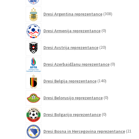
308
Dresi Argentina reprezentance
308
izdelkov
0
Dresi Armenija reprezentance
0
izdelkov
20
Dresi Avstrija reprezentance
20
izdelkov
0
Dresi Azerbajdžanu reprezentance
0
izdelkov
140
Dresi Belgija reprezentance
140
izdelkov
0
Dresi Belorusijo reprezentance
0
izdelkov
0
Dresi Bolgarijo reprezentance
0
izdelkov
Dresi Bosna in Hercegovina reprezentance
21