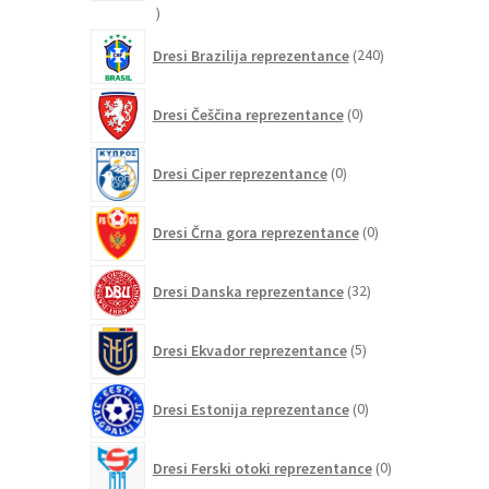
21
izdelkov
240
Dresi Brazilija reprezentance
240
izdelkov
0
Dresi Češčina reprezentance
0
izdelkov
0
Dresi Ciper reprezentance
0
izdelkov
0
Dresi Črna gora reprezentance
0
izdelkov
32
Dresi Danska reprezentance
32
izdelkov
5
Dresi Ekvador reprezentance
5
izdelkov
0
Dresi Estonija reprezentance
0
izdelkov
0
Dresi Ferski otoki reprezentance
0
izdelkov