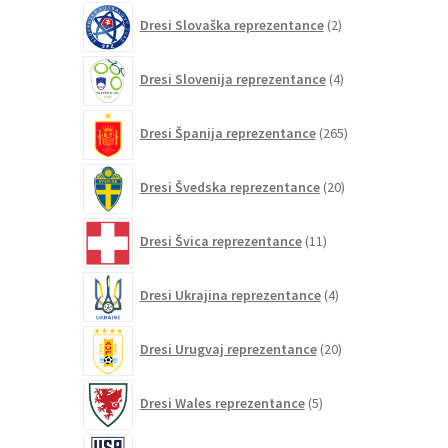
2
Dresi Slovaška reprezentance
2
izdelka
4
Dresi Slovenija reprezentance
4
izdelki
265
Dresi Španija reprezentance
265
izdelkov
20
Dresi Švedska reprezentance
20
izdelkov
11
Dresi Švica reprezentance
11
izdelkov
4
Dresi Ukrajina reprezentance
4
izdelki
20
Dresi Urugvaj reprezentance
20
izdelkov
5
Dresi Wales reprezentance
5
izdelkov
86