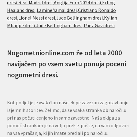
dresi
,
Real Madrid dres
,
Anglija Euro 2024 dresi
,
Erling
Haaland dresi
,
Lamine Yamal dresi
,
Cristiano Ronaldo
dresi
,
Lionel Messi dresi
,
Jude Bellingham dresi
,
Kylian
Mbappe dresi
,
Jude Bellingham dresi
,
Paez Gavi dresi
Nogometnionline.com že od leta 2000
navijačem po vsem svetu ponuja poceni
nogometni dresi.
Kot podjetje je vsak član naše ekipe zavezan zagotavljanju
izjemnih storitev. Želimo, da se vsaka stranka ob naročilu
pri nas počuti cenjeno in samozavestno. Naša ekipa za
pomoč strankam je na voljo prek e-pošte, da vam odgovori
na vsa vprašanja, ki jih imate pred ali po naročilu.