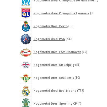
Nogometni dresi Olympique De Marseille
0
izdelk
3
Nogometni dresi Olympique Lyonnais
3
izdelki
13
Nogometni Dresi Porto
13
izdelkov
433
Nogometni dresi PSG
433
izdelkov
19
Nogometni Dresi PSV Eindhoven
19
izdelkov
88
Nogometni Dresi RB Leipzig
88
izdelkov
30
Nogometni Dresi Real Betis
30
izdelkov
733
Nogometni dresi Real Madrid
733
izdelkov
0
Nogometni Dresi Sporting CP
0
izdelkov