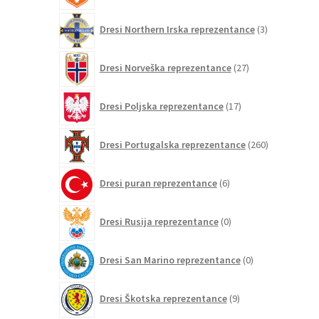
3
Dresi Northern Irska reprezentance
3
izdelki
27
Dresi Norveška reprezentance
27
izdelkov
17
Dresi Poljska reprezentance
17
izdelkov
260
Dresi Portugalska reprezentance
260
izdelkov
6
Dresi puran reprezentance
6
izdelkov
0
Dresi Rusija reprezentance
0
izdelkov
0
Dresi San Marino reprezentance
0
izdelkov
9
Dresi Škotska reprezentance
9
izdelkov