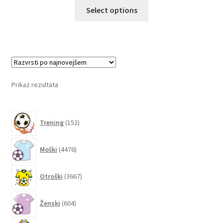
Ta
Select options
izdelek
ima
več
različic.
Možnosti
lahko
Prikaz rezultata
izberete
na
152
strani
Trening
152
izdelkov
izdelka
4476
Moški
4476
izdelkov
3667
Otroški
3667
izdelkov
604
Ženski
604
izdelki