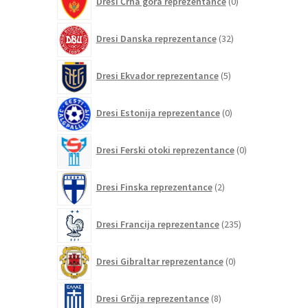
Dresi Črna gora reprezentance
0
izdelkov
32
Dresi Danska reprezentance
32
izdelkov
5
Dresi Ekvador reprezentance
5
izdelkov
0
Dresi Estonija reprezentance
0
izdelkov
0
Dresi Ferski otoki reprezentance
0
izdelkov
2
Dresi Finska reprezentance
2
izdelka
235
Dresi Francija reprezentance
235
izdelkov
0
Dresi Gibraltar reprezentance
0
izdelkov
8
Dresi Grčija reprezentance
8
izdelkov