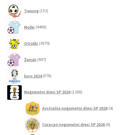
latest
152
strani
Trening
152
izdelkov
izdelka
4488
Moški
4488
izdelkov
3670
Otroški
3670
izdelkov
607
Ženski
607
izdelkov
578
Euro 2024
578
izdelkov
1288
Nogometni dresi SP 2026
1288
izdelkov
4
Avstralija nogometni dresi SP 2026
4
izdelki
6
Curaçao nogometni dresi SP 2026
6
izdelkov