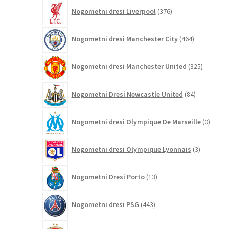
376
Nogometni dresi Liverpool
376
izdelkov
464
Nogometni dresi Manchester City
464
izdelkov
325
Nogometni dresi Manchester United
325
izdelkov
84
Nogometni Dresi Newcastle United
84
izdelkov
0
Nogometni dresi Olympique De Marseille
0
izdelk
3
Nogometni dresi Olympique Lyonnais
3
izdelki
13
Nogometni Dresi Porto
13
izdelkov
443
Nogometni dresi PSG
443
izdelkov
19