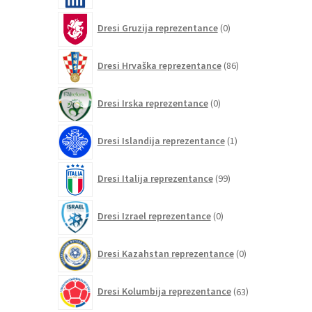
0
Dresi Gruzija reprezentance
0
izdelkov
86
Dresi Hrvaška reprezentance
86
izdelkov
0
Dresi Irska reprezentance
0
izdelkov
1
Dresi Islandija reprezentance
1
izdelek
99
Dresi Italija reprezentance
99
izdelkov
0
Dresi Izrael reprezentance
0
izdelkov
0
Dresi Kazahstan reprezentance
0
izdelkov
63
Dresi Kolumbija reprezentance
63
izdelkov