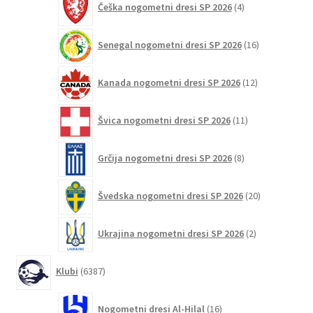
Češka nogometni dresi SP 2026
4
izdelki
16
Senegal nogometni dresi SP 2026
16
izdelkov
12
Kanada nogometni dresi SP 2026
12
izdelkov
11
Švica nogometni dresi SP 2026
11
izdelkov
8
Grčija nogometni dresi SP 2026
8
izdelkov
20
Švedska nogometni dresi SP 2026
20
izdelkov
2
Ukrajina nogometni dresi SP 2026
2
izdelka
6387
Klubi
6387
izdelkov
16
Nogometni dresi Al-Hilal
16