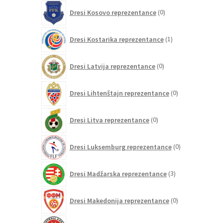
0
Dresi Kosovo reprezentance
0
izdelkov
1
Dresi Kostarika reprezentance
1
izdelek
0
Dresi Latvija reprezentance
0
izdelkov
0
Dresi Lihtenštajn reprezentance
0
izdelkov
0
Dresi Litva reprezentance
0
izdelkov
0
Dresi Luksemburg reprezentance
0
izdelkov
3
Dresi Madžarska reprezentance
3
izdelki
0
Dresi Makedonija reprezentance
0
izdelkov
0