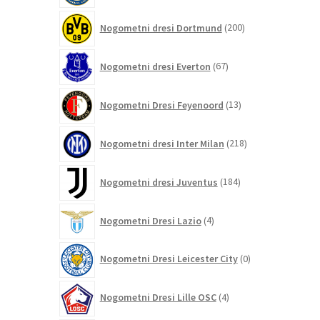
200
Nogometni dresi Dortmund
200
izdelkov
67
Nogometni dresi Everton
67
izdelkov
13
Nogometni Dresi Feyenoord
13
izdelkov
218
Nogometni dresi Inter Milan
218
izdelkov
184
Nogometni dresi Juventus
184
izdelkov
4
Nogometni Dresi Lazio
4
izdelki
0
Nogometni Dresi Leicester City
0
izdelkov
4
Nogometni Dresi Lille OSC
4
izdelki