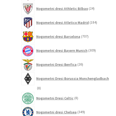
24
Nogometni dresi Athletic Bilbao
24
izdelkov
184
Nogometni dresi Atletico Madrid
184
izdelkov
707
Nogometni dresi Barcelona
707
izdelkov
309
Nogometni dresi Bayern Munich
309
izdelkov
26
Nogometni Dresi Benfica
26
izdelkov
Nogometni Dresi Borussia Monchengladbach
8
8
izdelkov
8
Nogometni Dresi Celtic
8
izdelkov
349
Nogometni dresi Chelsea
349
izdelkov