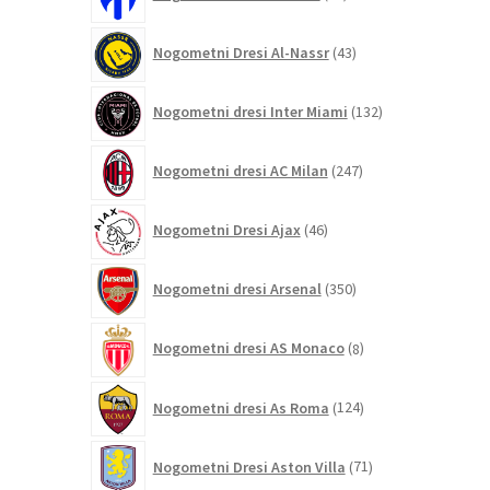
izdelkov
43
Nogometni Dresi Al-Nassr
43
izdelkov
132
Nogometni dresi Inter Miami
132
izdelkov
247
Nogometni dresi AC Milan
247
izdelkov
46
Nogometni Dresi Ajax
46
izdelkov
350
Nogometni dresi Arsenal
350
izdelkov
8
Nogometni dresi AS Monaco
8
izdelkov
124
Nogometni dresi As Roma
124
izdelkov
71
Nogometni Dresi Aston Villa
71
izdelkov