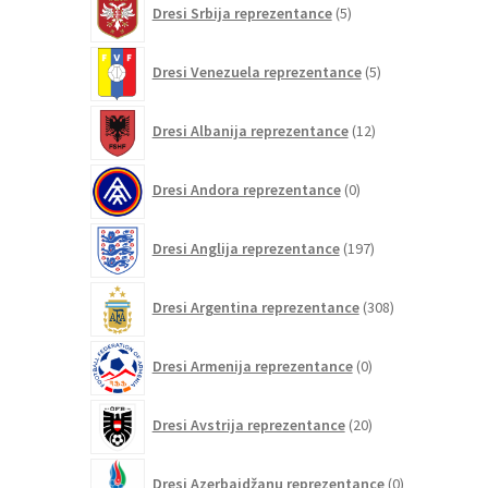
Dresi Srbija reprezentance
5
izdelkov
5
Dresi Venezuela reprezentance
5
izdelkov
12
Dresi Albanija reprezentance
12
izdelkov
0
Dresi Andora reprezentance
0
izdelkov
197
Dresi Anglija reprezentance
197
izdelkov
308
Dresi Argentina reprezentance
308
izdelkov
0
Dresi Armenija reprezentance
0
izdelkov
20
Dresi Avstrija reprezentance
20
izdelkov
0
Dresi Azerbajdžanu reprezentance
0