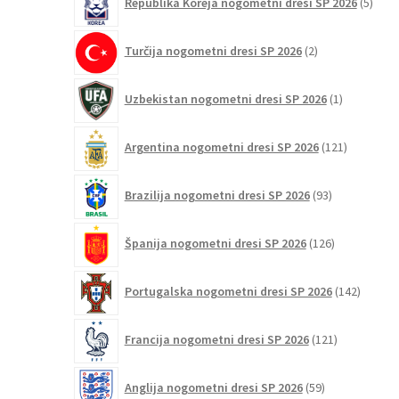
Republika Koreja nogometni dresi SP 2026
5
izdel
2
Turčija nogometni dresi SP 2026
2
izdelka
1
Uzbekistan nogometni dresi SP 2026
1
izdelek
121
Argentina nogometni dresi SP 2026
121
izdelkov
93
Brazilija nogometni dresi SP 2026
93
izdelkov
126
Španija nogometni dresi SP 2026
126
izdelkov
142
Portugalska nogometni dresi SP 2026
142
izdelko
121
Francija nogometni dresi SP 2026
121
izdelkov
59
Anglija nogometni dresi SP 2026
59
izdelkov