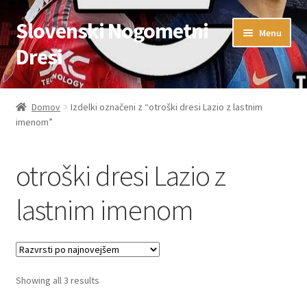
Slovenski Nogometni
Skip
Skip
Menu
to
to
Dresi
navigation
content
Domov
Domov
Izdelki označeni z “otroški dresi Lazio z lastnim
imenom”
Blog
FAQs
otroški dresi Lazio z
Kontaktiraj nas
lastnim imenom
Košarica
Moj račun
Sorted
Showing all 3 results
by
Trgovina