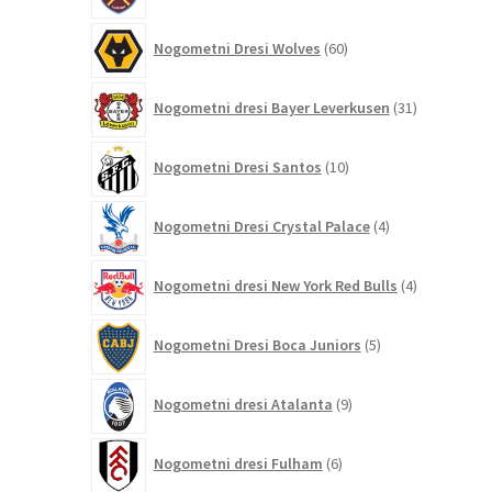
60
Nogometni Dresi Wolves
60
izdelkov
31
Nogometni dresi Bayer Leverkusen
31
izdelkov
10
Nogometni Dresi Santos
10
izdelkov
4
Nogometni Dresi Crystal Palace
4
izdelki
4
Nogometni dresi New York Red Bulls
4
izdelki
5
Nogometni Dresi Boca Juniors
5
izdelkov
9
Nogometni dresi Atalanta
9
izdelkov
6
Nogometni dresi Fulham
6
izdelkov