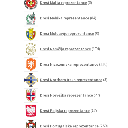
Dresi Malta reprezentance
0
izdelkov
84
Dresi Mehika reprezentance
84
izdelkov
0
Dresi Moldavijo reprezentance
0
izdelkov
174
Dresi Nemčija reprezentance
174
izdelkov
110
Dresi Nizozemska reprezentance
110
izdelkov
3
Dresi Northern Irska reprezentance
3
izdelki
27
Dresi Norveška reprezentance
27
izdelkov
17
Dresi Poljska reprezentance
17
izdelkov
260
Dresi Portugalska reprezentance
260