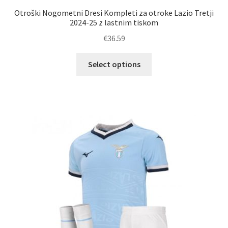
Otroški Nogometni Dresi Kompleti za otroke Lazio Tretji
2024-25 z lastnim tiskom
€
36.59
Ta
Select options
izdelek
ima
več
različic.
Možnosti
lahko
izberete
na
strani
izdelka