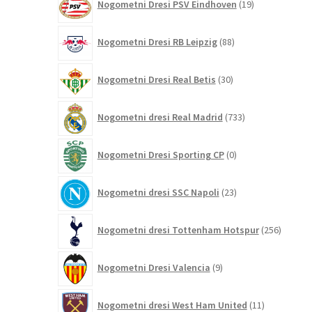
Nogometni Dresi PSV Eindhoven
19
izdelkov
88
Nogometni Dresi RB Leipzig
88
izdelkov
30
Nogometni Dresi Real Betis
30
izdelkov
733
Nogometni dresi Real Madrid
733
izdelkov
0
Nogometni Dresi Sporting CP
0
izdelkov
23
Nogometni dresi SSC Napoli
23
izdelkov
256
Nogometni dresi Tottenham Hotspur
256
izdelko
9
Nogometni Dresi Valencia
9
izdelkov
11
Nogometni dresi West Ham United
11
izdelkov