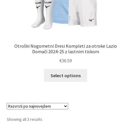
Otroški Nogometni Dresi Kompleti za otroke Lazio
Domači 2024-25 z lastnim tiskom
€
36.59
Ta
Select options
izdelek
ima
več
različic.
Možnosti
lahko
Sorted
Showing all 3 results
izberete
by
na