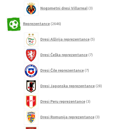
3
Nogometni dresi Villarreal
3
izdelki
2646
Reprezentance
2646
izdelkov
5
Dresi Alžirija reprezentance
5
izdelkov
7
Dresi Češka reprezentance
7
izdelkov
7
Dresi Čile reprezentance
7
izdelkov
28
Dresi Japonska reprezentance
28
izdelkov
3
Dresi Peru reprezentance
3
izdelki
3
Dresi Romunija reprezentance
3
izdelki
5