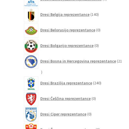
izdelkov
140
Dresi Belgija reprezentance
140
izdelkov
0
Dresi Belorusijo reprezentance
0
izdelkov
0
Dresi Bolgarijo reprezentance
0
izdelkov
Dresi Bosna in Hercegovina reprezentance
21
21
izdelkov
240
Dresi Brazilija reprezentance
240
izdelkov
0
Dresi Češčina reprezentance
0
izdelkov
0
Dresi Ciper reprezentance
0
izdelkov
0