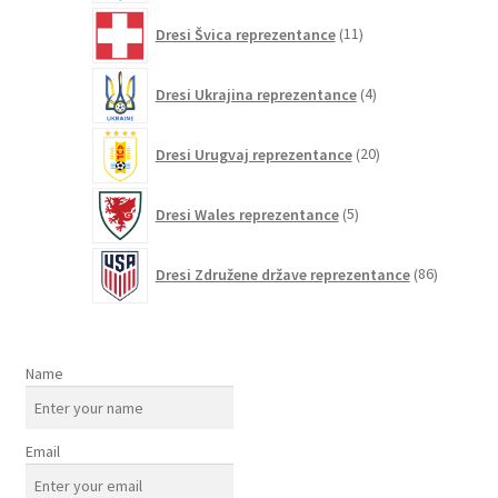
11
Dresi Švica reprezentance
11
izdelkov
4
Dresi Ukrajina reprezentance
4
izdelki
20
Dresi Urugvaj reprezentance
20
izdelkov
5
Dresi Wales reprezentance
5
izdelkov
86
Dresi Združene države reprezentance
86
izdelkov
Name
Email