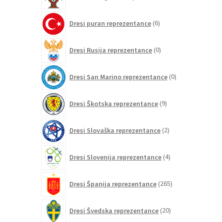
izdelkov
6
Dresi puran reprezentance
6
izdelkov
0
Dresi Rusija reprezentance
0
izdelkov
0
Dresi San Marino reprezentance
0
izdelkov
9
Dresi Škotska reprezentance
9
izdelkov
2
Dresi Slovaška reprezentance
2
izdelka
4
Dresi Slovenija reprezentance
4
izdelki
265
Dresi Španija reprezentance
265
izdelkov
20
Dresi Švedska reprezentance
20
izdelkov