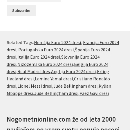
Related Tags
:
Nemčija Euro 2024 dresi
,
Francija Euro 2024
dresi
,
Portugalska Euro 2024 dresi
,
Španija Euro 2024
dresi
,
Italija Euro 2024 dresi
,
Slovenija Euro 2024
dresi
,
Nizozemska Euro 2024 dresi
,
Belgija Euro 2024
dresi
,
Real Madrid dres
,
Anglija Euro 2024 dresi
,
Erling
Haaland dresi
,
Lamine Yamal dresi
,
Cristiano Ronaldo
dresi
,
Lionel Messi dresi
,
Jude Bellingham dresi
,
Kylian
Mbappe dresi
,
Jude Bellingham dresi
,
Paez Gavi dresi
Nogometnionline.com že od leta 2000
navijačem po vsem svetu ponuja poceni