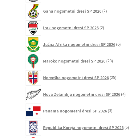
2
Gana nogometni dresi SP 2026
2
izdelka
2
Irak nogometni dresi SP 2026
2
izdelka
6
Južna Afrika nogometni dresi SP 2026
6
izdelkov
23
Maroko nogometni dresi SP 2026
23
izdelkov
25
Norveška nogometni dresi SP 2026
25
izdelkov
4
Nova Zelandija nogometni dresi SP 2026
4
izdelki
3
Panama nogometni dresi SP 2026
3
izdelki
5
Republika Koreja nogometni dresi SP 2026
5
izdel