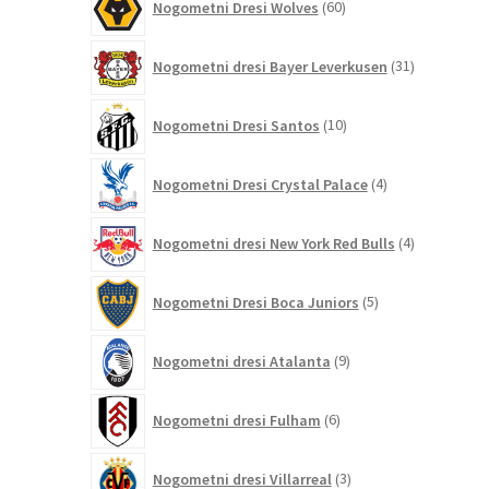
Nogometni Dresi Wolves
60
izdelkov
31
Nogometni dresi Bayer Leverkusen
31
izdelkov
10
Nogometni Dresi Santos
10
izdelkov
4
Nogometni Dresi Crystal Palace
4
izdelki
4
Nogometni dresi New York Red Bulls
4
izdelki
5
Nogometni Dresi Boca Juniors
5
izdelkov
9
Nogometni dresi Atalanta
9
izdelkov
6
Nogometni dresi Fulham
6
izdelkov
3
Nogometni dresi Villarreal
3
izdelki