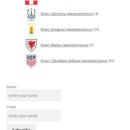
izdelkov
4
Dresi Ukrajina reprezentance
4
izdelki
20
Dresi Urugvaj reprezentance
20
izdelkov
5
Dresi Wales reprezentance
5
izdelkov
86
Dresi Združene države reprezentance
86
izdelkov
Name
Email