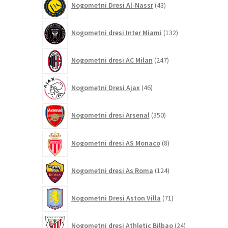
Nogometni Dresi Al-Nassr
43
izdelkov
132
Nogometni dresi Inter Miami
132
izdelkov
247
Nogometni dresi AC Milan
247
izdelkov
46
Nogometni Dresi Ajax
46
izdelkov
350
Nogometni dresi Arsenal
350
izdelkov
8
Nogometni dresi AS Monaco
8
izdelkov
124
Nogometni dresi As Roma
124
izdelkov
71
Nogometni Dresi Aston Villa
71
izdelkov
24
Nogometni dresi Athletic Bilbao
24