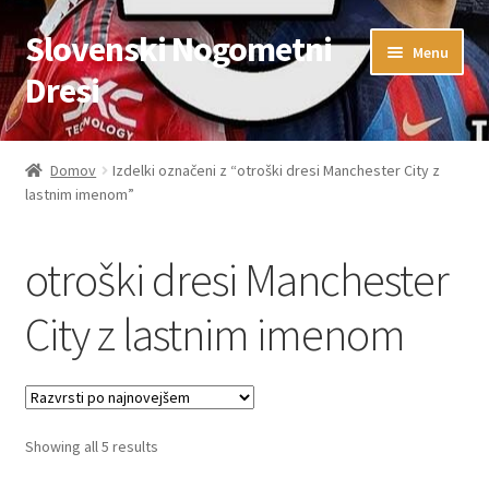
Slovenski Nogometni
Skip
Skip
Menu
to
to
Dresi
navigation
content
Domov
Domov
Izdelki označeni z “otroški dresi Manchester City z
lastnim imenom”
Blog
FAQs
otroški dresi Manchester
Kontaktiraj nas
City z lastnim imenom
Košarica
Moj račun
Sorted
Showing all 5 results
by
Trgovina