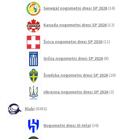
16
Senegal nogometni dresi SP 2026
16
izdelkov
12
Kanada nogometni dresi SP 2026
12
izdelkov
11
Švica nogometni dresi SP 2026
11
izdelkov
8
Grčija nogometni dresi SP 2026
8
izdelkov
20
Švedska nogometni dresi SP 2026
20
izdelkov
2
Ukrajina nogometni dresi SP 2026
2
izdelka
6382
Klubi
6382
izdelkov
16
Nogometni dresi Al-Hilal
16
izdelkov
43