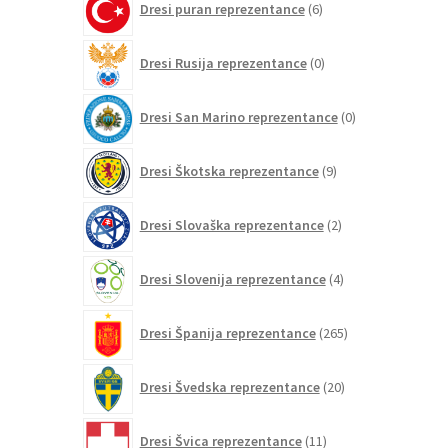
Dresi puran reprezentance
6
izdelkov
0
Dresi Rusija reprezentance
0
izdelkov
0
Dresi San Marino reprezentance
0
izdelkov
9
Dresi Škotska reprezentance
9
izdelkov
2
Dresi Slovaška reprezentance
2
izdelka
4
Dresi Slovenija reprezentance
4
izdelki
265
Dresi Španija reprezentance
265
izdelkov
20
Dresi Švedska reprezentance
20
izdelkov
11
Dresi Švica reprezentance
11