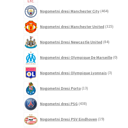
464
Nogometni dresi Manchester City
464
izdelkov
325
Nogometni dresi Manchester United
325
izdelkov
84
Nogometni Dresi Newcastle United
84
izdelkov
0
Nogometni dresi Olympique De Marseille
0
izdelk
3
Nogometni dresi Olympique Lyonnais
3
izdelki
13
Nogometni Dresi Porto
13
izdelkov
438
Nogometni dresi PSG
438
izdelkov
19
Nogometni Dresi PSV Eindhoven
19
izdelkov