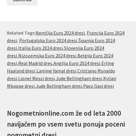
Related Tags
:
Nemčija Euro 2024 dresi
,
Francija Euro 2024
dresi
,
Portugalska Euro 2024 dresi
,
Španija Euro 2024
dresi
,
Italija Euro 2024 dresi
,
Slovenija Euro 2024
dresi
,
Nizozemska Euro 2024 dresi
,
Belgija Euro 2024
dresi
,
Real Madrid dres
,
Anglija Euro 2024 dresi
,
Erling
Haaland dresi
,
Lamine Yamal dresi
,
Cristiano Ronaldo
dresi
,
Lionel Messi dresi
,
Jude Bellingham dresi
,
Kylian
Mbappe dresi
,
Jude Bellingham dresi
,
Paez Gavi dresi
Nogometnionline.com že od leta 2000
navijačem po vsem svetu ponuja poceni
nogometni dresi.