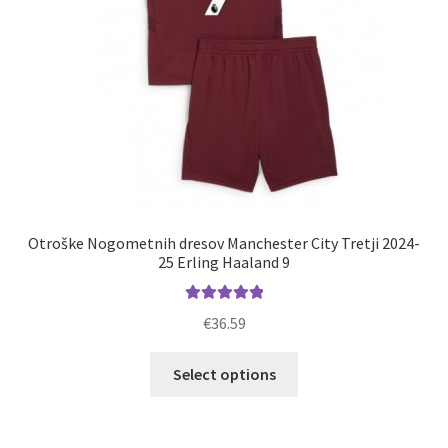
izdelka
Otroške Nogometnih dresov Manchester City Tretji 2024-
25 Erling Haaland 9
Ocenjeno
€
36.59
5.00
od 5
Ta
Select options
izdelek
ima
več