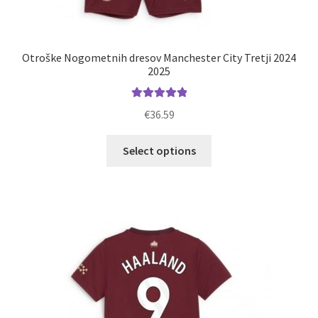
Otroške Nogometnih dresov Manchester City Tretji 2024
2025
Ocenjeno
€
36.59
5.00
od 5
Ta
Select options
izdelek
ima
več
različic.
Možnosti
lahko
izberete
na
strani