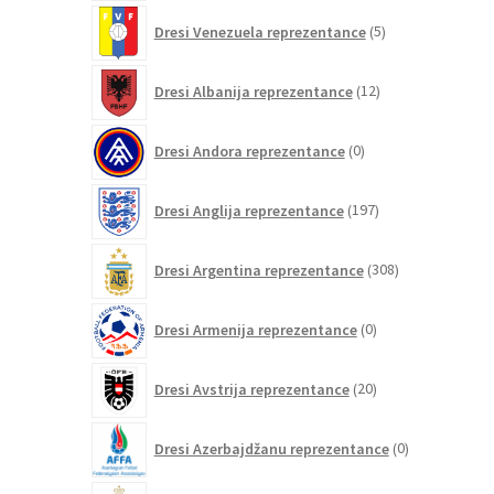
5
Dresi Venezuela reprezentance
5
izdelkov
12
Dresi Albanija reprezentance
12
izdelkov
0
Dresi Andora reprezentance
0
izdelkov
197
Dresi Anglija reprezentance
197
izdelkov
308
Dresi Argentina reprezentance
308
izdelkov
0
Dresi Armenija reprezentance
0
izdelkov
20
Dresi Avstrija reprezentance
20
izdelkov
0
Dresi Azerbajdžanu reprezentance
0
izdelkov
140