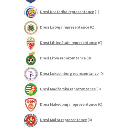
1
Dresi Kostarika reprezentance
1
izdelek
0
Dresi Latvija reprezentance
0
izdelkov
0
Dresi Lihtenštajn reprezentance
0
izdelkov
0
Dresi Litva reprezentance
0
izdelkov
0
Dresi Luksemburg reprezentance
0
izdelkov
3
Dresi Madžarska reprezentance
3
izdelki
0
Dresi Makedonija reprezentance
0
izdelkov
0
Dresi Malta reprezentance
0
izdelkov