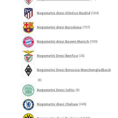
izdelkov
184
Nogometni dresi Atletico Madrid
184
izdelkov
707
Nogometni dresi Barcelona
707
izdelkov
309
Nogometni dresi Bayern Munich
309
izdelkov
26
Nogometni Dresi Benfica
26
izdelkov
Nogometni Dresi Borussia Monchengladbach
8
8
izdelkov
8
Nogometni Dresi Celtic
8
izdelkov
349
Nogometni dresi Chelsea
349
izdelkov
200