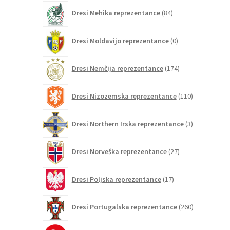
84
Dresi Mehika reprezentance
84
izdelkov
0
Dresi Moldavijo reprezentance
0
izdelkov
174
Dresi Nemčija reprezentance
174
izdelkov
110
Dresi Nizozemska reprezentance
110
izdelkov
3
Dresi Northern Irska reprezentance
3
izdelki
27
Dresi Norveška reprezentance
27
izdelkov
17
Dresi Poljska reprezentance
17
izdelkov
260
Dresi Portugalska reprezentance
260
izdelkov
6