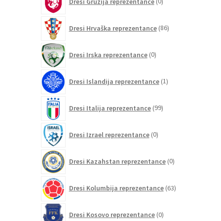
Dresi Gruzija reprezentance
0
izdelkov
86
Dresi Hrvaška reprezentance
86
izdelkov
0
Dresi Irska reprezentance
0
izdelkov
1
Dresi Islandija reprezentance
1
izdelek
99
Dresi Italija reprezentance
99
izdelkov
0
Dresi Izrael reprezentance
0
izdelkov
0
Dresi Kazahstan reprezentance
0
izdelkov
63
Dresi Kolumbija reprezentance
63
izdelkov
0
Dresi Kosovo reprezentance
0
izdelkov