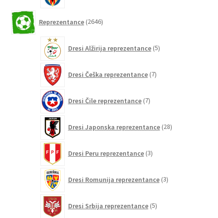
2646
Reprezentance
2646
izdelkov
5
Dresi Alžirija reprezentance
5
izdelkov
7
Dresi Češka reprezentance
7
izdelkov
7
Dresi Čile reprezentance
7
izdelkov
28
Dresi Japonska reprezentance
28
izdelkov
3
Dresi Peru reprezentance
3
izdelki
3
Dresi Romunija reprezentance
3
izdelki
5
Dresi Srbija reprezentance
5
izdelkov