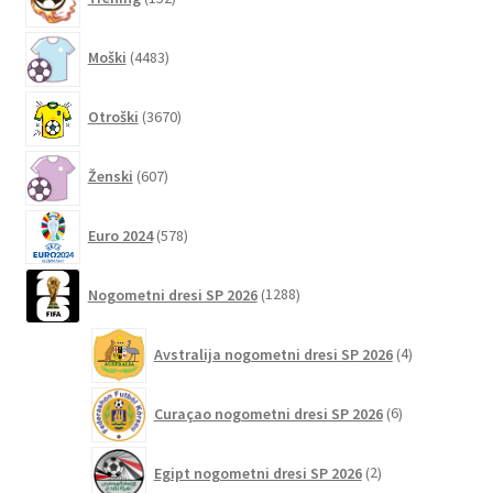
izdelkov
izdelka
4483
Moški
4483
izdelkov
3670
Otroški
3670
izdelkov
607
Ženski
607
izdelkov
578
Euro 2024
578
izdelkov
1288
Nogometni dresi SP 2026
1288
izdelkov
4
Avstralija nogometni dresi SP 2026
4
izdelki
6
Curaçao nogometni dresi SP 2026
6
izdelkov
2
Egipt nogometni dresi SP 2026
2
izdelka