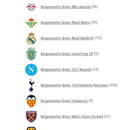
88
Nogometni Dresi RB Leipzig
88
izdelkov
30
Nogometni Dresi Real Betis
30
izdelkov
733
Nogometni dresi Real Madrid
733
izdelkov
0
Nogometni Dresi Sporting CP
0
izdelkov
23
Nogometni dresi SSC Napoli
23
izdelkov
256
Nogometni dresi Tottenham Hotspur
256
izdelko
9
Nogometni Dresi Valencia
9
izdelkov
11
Nogometni dresi West Ham United
11
izdelkov
60