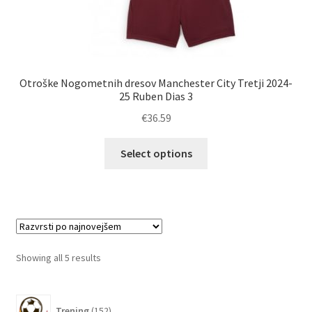
Otroške Nogometnih dresov Manchester City Tretji 2024-
25 Ruben Dias 3
€
36.59
Ta
Select options
izdelek
ima
več
različic.
Možnosti
lahko
Sorted
Showing all 5 results
izberete
by
na
latest
152
strani
Trening
152