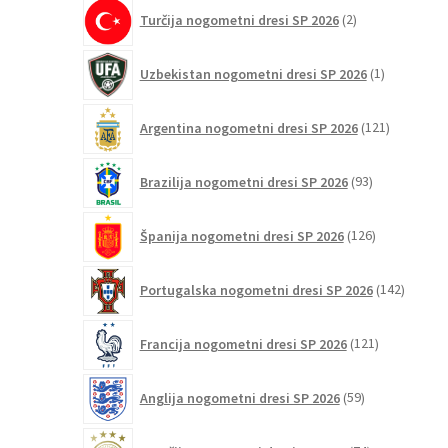
2
Turčija nogometni dresi SP 2026
2
izdelka
1
Uzbekistan nogometni dresi SP 2026
1
izdelek
121
Argentina nogometni dresi SP 2026
121
izdelkov
93
Brazilija nogometni dresi SP 2026
93
izdelkov
126
Španija nogometni dresi SP 2026
126
izdelkov
142
Portugalska nogometni dresi SP 2026
142
izdelko
121
Francija nogometni dresi SP 2026
121
izdelkov
59
Anglija nogometni dresi SP 2026
59
izdelkov
74