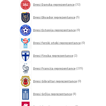
32
Dresi Danska reprezentance
32
izdelkov
5
Dresi Ekvador reprezentance
5
izdelkov
0
Dresi Estonija reprezentance
0
izdelkov
0
Dresi Ferski otoki reprezentance
0
izdelkov
2
Dresi Finska reprezentance
2
izdelka
235
Dresi Francija reprezentance
235
izdelkov
0
Dresi Gibraltar reprezentance
0
izdelkov
8
Dresi Grčija reprezentance
8
izdelkov
0