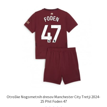
različic.
Možnosti
lahko
izberete
na
strani
izdelka
Otroške Nogometnih dresov Manchester City Tretji 2024-
25 Phil Foden 47