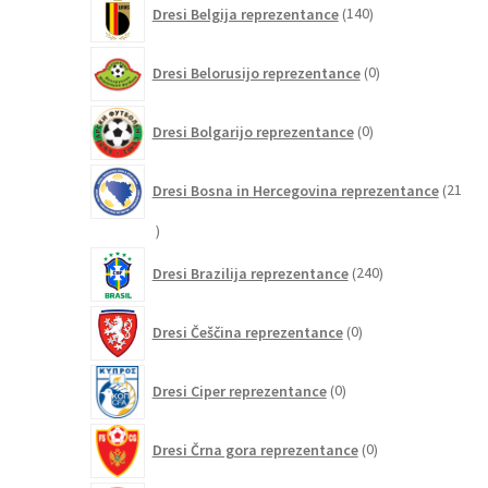
Dresi Belgija reprezentance
140
izdelkov
0
Dresi Belorusijo reprezentance
0
izdelkov
0
Dresi Bolgarijo reprezentance
0
izdelkov
Dresi Bosna in Hercegovina reprezentance
21
21
izdelkov
240
Dresi Brazilija reprezentance
240
izdelkov
0
Dresi Češčina reprezentance
0
izdelkov
0
Dresi Ciper reprezentance
0
izdelkov
0
Dresi Črna gora reprezentance
0
izdelkov